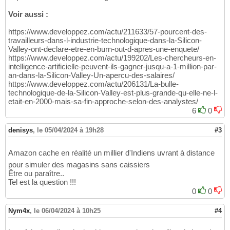
Voir aussi :
https://www.developpez.com/actu/211633/57-pourcent-des-
travailleurs-dans-l-industrie-technologique-dans-la-Silicon-
Valley-ont-declare-etre-en-burn-out-d-apres-une-enquete/
https://www.developpez.com/actu/199202/Les-chercheurs-en-
intelligence-artificielle-peuvent-ils-gagner-jusqu-a-1-million-par-
an-dans-la-Silicon-Valley-Un-apercu-des-salaires/
https://www.developpez.com/actu/206131/La-bulle-
technologique-de-la-Silicon-Valley-est-plus-grande-qu-elle-ne-l-
etait-en-2000-mais-sa-fin-approche-selon-des-analystes/
6
0
denisys
,
le 05/04/2024 à 19h28
#3
Amazon cache en réalité un millier d'Indiens uvrant à distance
pour simuler des magasins sans caissiers
Être ou paraître..
Tel est la question !!!
0
0
Nym4x
,
le 06/04/2024 à 10h25
#4