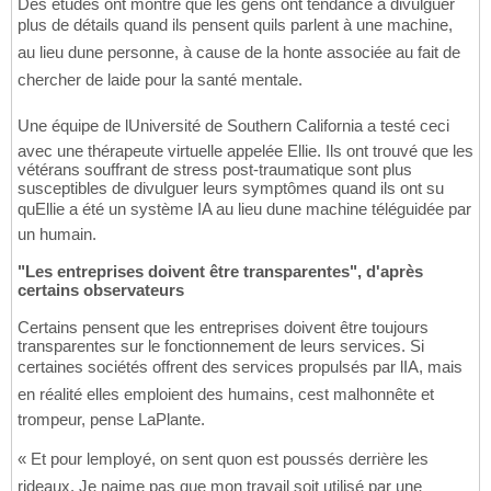
Des études ont montré que les gens ont tendance à divulguer
plus de détails quand ils pensent quils parlent à une machine,
au lieu dune personne, à cause de la honte associée au fait de
chercher de laide pour la santé mentale.
Une équipe de lUniversité de Southern California a testé ceci
avec une thérapeute virtuelle appelée Ellie. Ils ont trouvé que les
vétérans souffrant de stress post-traumatique sont plus
susceptibles de divulguer leurs symptômes quand ils ont su
quEllie a été un système IA au lieu dune machine téléguidée par
un humain.
"Les entreprises doivent être transparentes", d'après
certains observateurs
Certains pensent que les entreprises doivent être toujours
transparentes sur le fonctionnement de leurs services. Si
certaines sociétés offrent des services propulsés par lIA, mais
en réalité elles emploient des humains, cest malhonnête et
trompeur, pense LaPlante.
« Et pour lemployé, on sent quon est poussés derrière les
rideaux. Je naime pas que mon travail soit utilisé par une