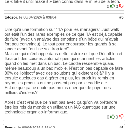
Le « fake it until make it » bien connu dans le milieu de la tech.
0
0
totozor
,
le 08/04/2024 à 09h04
#5
Dire qu'à une formation sur "l'IA pour les managers" Just walk
out était l'un des rares exemples de ce que l'IA est déjà capable
de faire (avec un analyse des émotions d'un bébé qui m'avait
fort peu convaincu). Le tout pour encourager les grands à se
lancer avant "qu'il ne soit trop tard".
Mais ce qui m'échappe dans cette histoire est que Décathlon et
Ikea ont des caisses automatiques qui scannent les articles
quand on les met dans un bac. Le caddie ressemble quand
même beaucoup à un bac mobile. N'est on pas capable de faire
80% de l'objectif avec des solutions qui existent déjà? Il y a
ensuite quelques cas à gérer en plus, les produits remis en
rayon, les produits qui ne passent pas par le caddie etc.
Est ce que ça ne coute pas moins cher que de payer des
milliers d'indiens?
Après c'est vrai que ce n'est pas avec ça qu'on va prétendre
être les rois du monde en utilisant un IAG quantique sur une
technologie organico-informatique.
0
0
Fagus
,
le 08/04/2024 à 16h12
#6