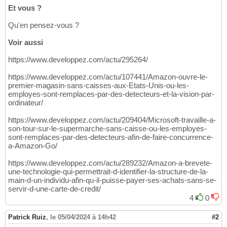
Et vous ?
Qu'en pensez-vous ?
Voir aussi
https://www.developpez.com/actu/295264/
https://www.developpez.com/actu/107441/Amazon-ouvre-le-
premier-magasin-sans-caisses-aux-Etats-Unis-ou-les-
employes-sont-remplaces-par-des-detecteurs-et-la-vision-par-
ordinateur/
https://www.developpez.com/actu/209404/Microsoft-travaille-a-
son-tour-sur-le-supermarche-sans-caisse-ou-les-employes-
sont-remplaces-par-des-detecteurs-afin-de-faire-concurrence-
a-Amazon-Go/
https://www.developpez.com/actu/289232/Amazon-a-brevete-
une-technologie-qui-permettrait-d-identifier-la-structure-de-la-
main-d-un-individu-afin-qu-il-puisse-payer-ses-achats-sans-se-
servir-d-une-carte-de-credit/
4
0
Patrick Ruiz
,
le 05/04/2024 à 14h42
#2