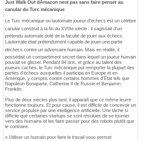
Just Walk Out dAmazon nest pas sans faire penser au
canular du Turc mécanique
Le Turc mécanique ou lautomate joueur d'échecs est un célèbre
canular construit à la fin du XVIIIe siècle : il sagissait d'un
prétendu automate doté de la faculté de jouer aux échecs.
Lautomate était prétendument capable de jouer une partie
déchecs contre un adversaire humain. Mais en réalité, il
possédait un compartiment secret dans lequel un joueur humain
pouvait se glisser. Pendant 84 ans, et grâce au talent des
joueurs cachés, le Turc mécanique put remporter la plupart des
parties d'échecs auxquelles il participa en Europe et en
Amérique, y compris contre certains hommes d'État tels que
Napoléon Bonaparte, Catherine II de Russie et Benjamin
Franklin.
Plus de deux siècles plus tard, il apparaît que ce même leurre
fonctionne toujours. Et pour cause, il est difficile de concevoir un
service propulsé par une intelligence artificielle. Une tâche si
difficile que certaines startups se sont résolues de se tourner
vers des humains et les faire passer pour des robots plutôt que
le contraire.
« Utiliser un humain pour faire le travail vous permet