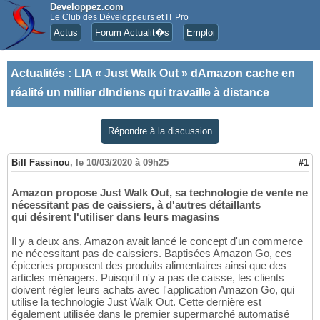
Developpez.com
Le Club des Développeurs et IT Pro
Actus
Forum Actualit�s
Emploi
Actualités
:
LIA « Just Walk Out » dAmazon cache en
réalité un millier dIndiens qui travaille à distance
Répondre à la discussion
Bill Fassinou
,
le 10/03/2020 à 09h25
#1
Amazon propose Just Walk Out, sa technologie de vente ne
nécessitant pas de caissiers, à d'autres détaillants
qui désirent l'utiliser dans leurs magasins
Il y a deux ans, Amazon avait lancé le concept d'un commerce
ne nécessitant pas de caissiers. Baptisées Amazon Go, ces
épiceries proposent des produits alimentaires ainsi que des
articles ménagers. Puisqu'il n'y a pas de caisse, les clients
doivent régler leurs achats avec l'application Amazon Go, qui
utilise la technologie Just Walk Out. Cette dernière est
également utilisée dans le premier supermarché automatisé