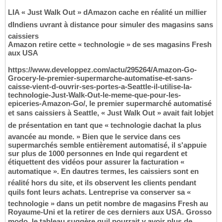
LIA « Just Walk Out » dAmazon cache en réalité un millier
dIndiens uvrant à distance pour simuler des magasins sans
caissiers
Amazon retire cette « technologie » de ses magasins Fresh
aux USA
https://www.developpez.com/actu/295264/Amazon-Go-
Grocery-le-premier-supermarche-automatise-et-sans-
caisse-vient-d-ouvrir-ses-portes-a-Seattle-il-utilise-la-
technologie-Just-Walk-Out-le-meme-que-pour-les-
epiceries-Amazon-Go/, le premier supermarché automatisé
et sans caissiers à Seattle, « Just Walk Out » avait fait lobjet
de présentation en tant que « technologie dachat la plus
avancée au monde. » Bien que le service dans ces
supermarchés semble entièrement automatisé, il s'appuie
sur plus de 1000 personnes en Inde qui regardent et
étiquettent des vidéos pour assurer la facturation «
automatique ». En dautres termes, les caissiers sont en
réalité hors du site, et ils observent les clients pendant
quils font leurs achats. Lentreprise va conserver sa «
technologie » dans un petit nombre de magasins Fresh au
Royaume-Uni et la retirer de ces derniers aux USA. Grosso
modo, le tableau suggère quil pourrait y avoir plus de