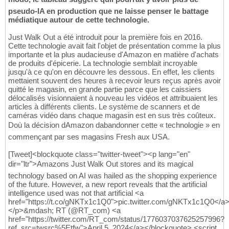
pseudo-IA en production que ne laisse penser le battage
médiatique autour de cette technologie.
Just Walk Out a été introduit pour la première fois en 2016.
Cette technologie avait fait l'objet de présentation comme la plus
importante et la plus audacieuse d'Amazon en matière d'achats
de produits d'épicerie. La technologie semblait incroyable
jusqu'à ce qu'on en découvre les dessous. En effet, les clients
mettaient souvent des heures à recevoir leurs reçus après avoir
quitté le magasin, en grande partie parce que les caissiers
délocalisés visionnaient à nouveau les vidéos et attribuaient les
articles à différents clients. Le système de scanners et de
caméras vidéo dans chaque magasin est en sus très coûteux.
Doù la décision dAmazon dabandonner cette « technologie » en
commençant par ses magasins Fresh aux USA.
[Tweet]<blockquote class="twitter-tweet"><p lang="en"
dir="ltr">Amazons Just Walk Out stores and its magical
technology based on AI was hailed as the shopping experience
of the future. However, a new report reveals that the artificial
intelligence used was not that artificial <a
href="https://t.co/gNKTx1c1Q0">pic.twitter.com/gNKTx1c1Q0</a
</p>&mdash; RT (@RT_com) <a
href="https://twitter.com/RT_com/status/1776037037625257996?
ref_src=twsrc%5Etfw">April 5, 2024</a></blockquote> <script