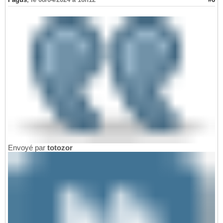
Envoyé par
totozor