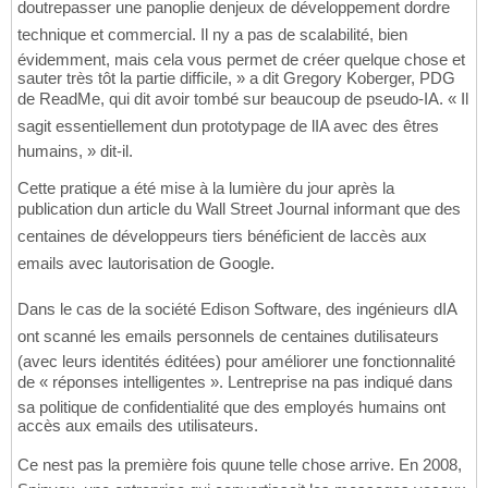
doutrepasser une panoplie denjeux de développement dordre
technique et commercial. Il ny a pas de scalabilité, bien
évidemment, mais cela vous permet de créer quelque chose et
sauter très tôt la partie difficile, » a dit Gregory Koberger, PDG
de ReadMe, qui dit avoir tombé sur beaucoup de pseudo-IA. « Il
sagit essentiellement dun prototypage de lIA avec des êtres
humains, » dit-il.
Cette pratique a été mise à la lumière du jour après la
publication dun article du Wall Street Journal informant que des
centaines de développeurs tiers bénéficient de laccès aux
emails avec lautorisation de Google.
Dans le cas de la société Edison Software, des ingénieurs dIA
ont scanné les emails personnels de centaines dutilisateurs
(avec leurs identités éditées) pour améliorer une fonctionnalité
de « réponses intelligentes ». Lentreprise na pas indiqué dans
sa politique de confidentialité que des employés humains ont
accès aux emails des utilisateurs.
Ce nest pas la première fois quune telle chose arrive. En 2008,