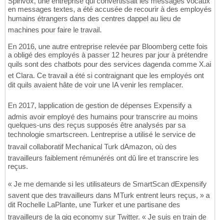
Spinvox, une entreprise qui convertissait les messages vocaux
en messages textes, a été accusée de recourir à des employés
humains étrangers dans des centres dappel au lieu de
machines pour faire le travail.
En 2016, une autre entreprise relevée par Bloomberg cette fois
a obligé des employés à passer 12 heures par jour à prétendre
quils sont des chatbots pour des services dagenda comme X.ai
et Clara. Ce travail a été si contraignant que les employés ont
dit quils avaient hâte de voir une IA venir les remplacer.
En 2017, lapplication de gestion de dépenses Expensify a
admis avoir employé des humains pour transcrire au moins
quelques-uns des reçus supposés être analysés par sa
technologie smartscreen. Lentreprise a utilisé le service de
travail collaboratif Mechanical Turk dAmazon, où des
travailleurs faiblement rémunérés ont dû lire et transcrire les
reçus.
« Je me demande si les utilisateurs de SmartScan dExpensify
savent que des travailleurs dans MTurk entrent leurs reçus, » a
dit Rochelle LaPlante, une Turker et une partisane des
travailleurs de la gig economy sur Twitter. « Je suis en train de