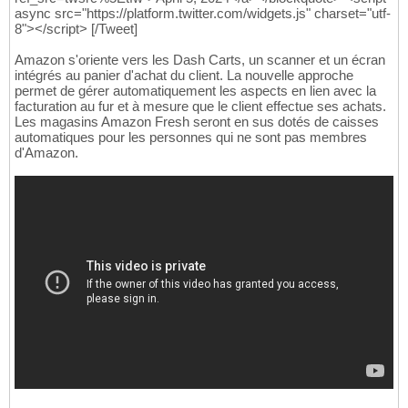
async src="https://platform.twitter.com/widgets.js" charset="utf-
8"></script> [/Tweet]
Amazon s'oriente vers les Dash Carts, un scanner et un écran
intégrés au panier d'achat du client. La nouvelle approche
permet de gérer automatiquement les aspects en lien avec la
facturation au fur et à mesure que le client effectue ses achats.
Les magasins Amazon Fresh seront en sus dotés de caisses
automatiques pour les personnes qui ne sont pas membres
d'Amazon.