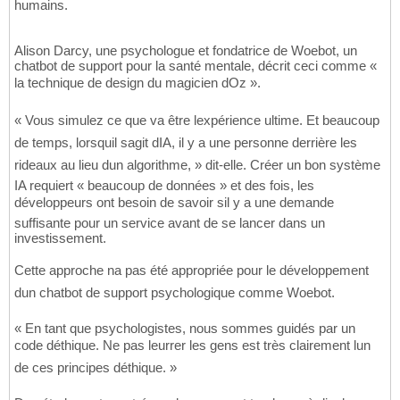
humains.
Alison Darcy, une psychologue et fondatrice de Woebot, un
chatbot de support pour la santé mentale, décrit ceci comme «
la technique de design du magicien dOz ».
« Vous simulez ce que va être lexpérience ultime. Et beaucoup
de temps, lorsquil sagit dIA, il y a une personne derrière les
rideaux au lieu dun algorithme, » dit-elle. Créer un bon système
IA requiert « beaucoup de données » et des fois, les
développeurs ont besoin de savoir sil y a une demande
suffisante pour un service avant de se lancer dans un
investissement.
Cette approche na pas été appropriée pour le développement
dun chatbot de support psychologique comme Woebot.
« En tant que psychologistes, nous sommes guidés par un
code déthique. Ne pas leurrer les gens est très clairement lun
de ces principes déthique. »