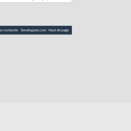
s contacter
Developpez.com
Haut de page