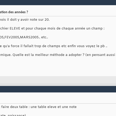
tion des années ?
mois il doit y avoir note sur 20.
 fichier ELEVE et pour chaque mois de chaque année un champ :
5,FEV2005,MARS2005.. etc..
qu'a force il fallait trop de champs etc enfin vous voyez le pb ..
ique. Quelle est la meilleur méthode a adopter ? (en pensant aussi
 faire deux table : une table eleve et une note
date_naissance)