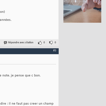
bon)
 années.
Répondre avec citation
0
0
#3
e note. je pense que c bon.
ire : il ne faut pas creer un champ