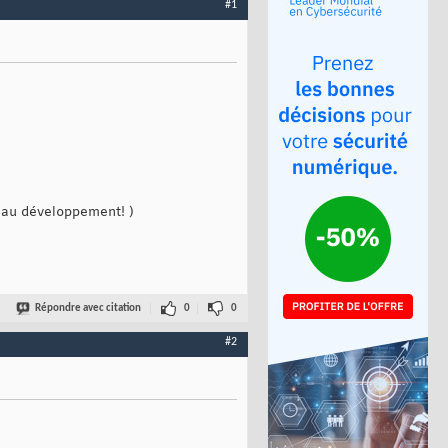
#1
 au développement! )
Répondre avec citation
0
0
#2