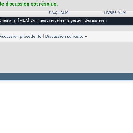
te discussion est résolue.
F.A.Qs ALM
LIVRES ALM
chéma
[MEA] Comment modéliser la gestion des années ?
iscussion précédente
|
Discussion suivante
»