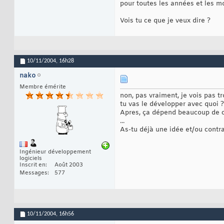
pour toutes les années et les moi
Vois tu ce que je veux dire ?
10/11/2004,
16h28
nako
Membre émérite
non, pas vraiment, je vois pas tro
tu vas le développer avec quo
Apres, ça dépend beaucoup de ce
...
As-tu déjà une idée et/ou contra
Ingénieur développement
logiciels
Inscrit en
Août 2003
Messages
577
10/11/2004,
16h56