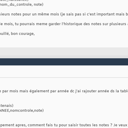
 nom_du_controle, note)
usieurs notes pour un même mois (je sais pas si c'est important mais 
le mois, tu pourrais meme garder l'historique des notes sur plusieurs
ouillé, bon courage,
te par mois mais également par année dc j'ai rajouter année ds la tabl
tenais)
NNEE,nomcontrole,note)
ement apres, comment fais tu pour saisir toutes les notes ? Je veux d