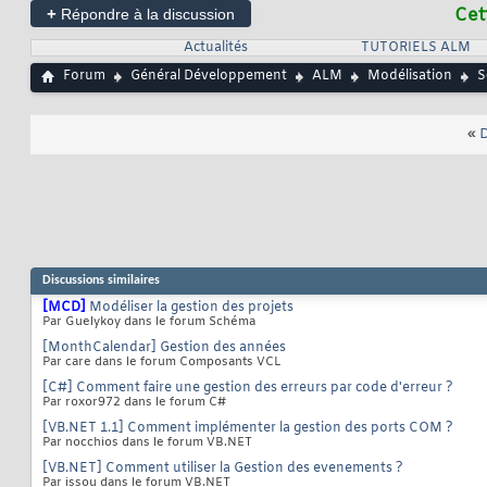
+
Cet
Répondre à la discussion
Actualités
TUTORIELS ALM
Forum
Général Développement
ALM
Modélisation
S
«
D
Discussions similaires
[MCD]
Modéliser la gestion des projets
Par Guelykoy dans le forum Schéma
[MonthCalendar] Gestion des années
Par care dans le forum Composants VCL
[C#] Comment faire une gestion des erreurs par code d'erreur ?
Par roxor972 dans le forum C#
[VB.NET 1.1] Comment implémenter la gestion des ports COM ?
Par nocchios dans le forum VB.NET
[VB.NET] Comment utiliser la Gestion des evenements ?
Par issou dans le forum VB.NET