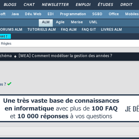
BLOGS
CHAT
NEWSLETTER
EMPLOI
ÉTUDES
DROIT
oft
Java
Dév. Web
EDI
Programmation
SGBD
Office
Mobiles
ALM
Agile
Merise
UML
FORUMS ALM
TUTORIELS ALM
FAQ ALM
FAQ GIT
LIVRES ALM
ent !
Règles
chéma
[MEA] Comment modéliser la gestion des années ?
es ?