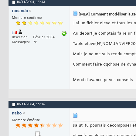
10/11/2004,
15h43
ronando
[MEA] Comment modéliser la ges
Membre confirmé
J'ai un fichier eleve et tous les 
Au depart je comptais faire un
Inscrit en
Février 2004
Messages
78
Table eleve(N°,NOM,JANVIER200
Mais je ne me suis rendu compte 
Comment faire qqchose de dynam
Merci d'avance pr vos conseils
10/11/2004,
16h16
nako
Membre émérite
salut, tu pourrais décomposer et
eleve(
numeleve
, nom, prenom, 