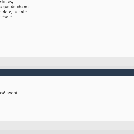
windev,
masque de champ
e date, la note.
ésolé ...
nsé avant!