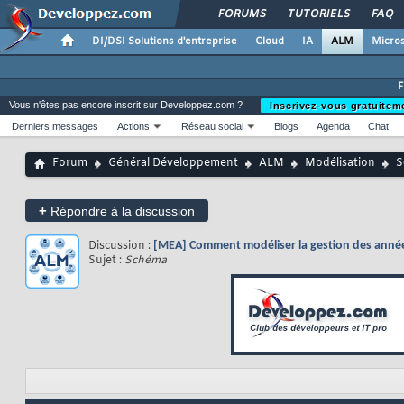
FORUMS
TUTORIELS
FAQ
DI/DSI Solutions d'entreprise
Cloud
IA
ALM
Micros
Vous n'êtes pas encore inscrit sur Developpez.com ?
Inscrivez-vous gratuitem
Derniers messages
Actions
Réseau social
Blogs
Agenda
Chat
Forum
Général Développement
ALM
Modélisation
S
+
Répondre à la discussion
Discussion :
[MEA] Comment modéliser la gestion des anné
Sujet :
Schéma