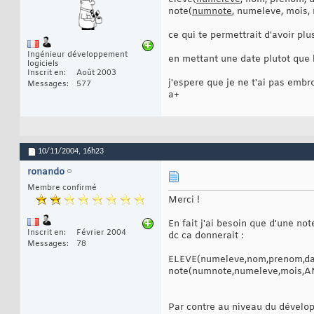
note(
numnote
, numeleve, mois,
ce qui te permettrait d'avoir pl
Ingénieur développement
en mettant une date plutot que 
logiciels
Inscrit en
Août 2003
j'espere que je ne t'ai pas embr
Messages
577
a+
10/11/2004,
16h23
ronando
Membre confirmé
Merci !
En fait j'ai besoin que d'une no
Inscrit en
Février 2004
dc ca donnerait :
Messages
78
ELEVE(numeleve,nom,prenom,da
note(numnote,numeleve,mois,A
Par contre au niveau du développ