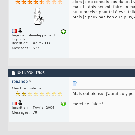
alors je ne connais pas du tout 
mais tu dois pouvoir faire un 
ou tu précise pour tel éleve, tell
Mais je peux pas t'en dire plus, d
Ingénieur développement
logiciels
Inscrit en
Août 2003
Messages
577
10/11/2004,
17h25
ronando
Membre confirmé
Mais oui biensur j'aurai du y pe
merci de l'aide !!
Inscrit en
Février 2004
Messages
78