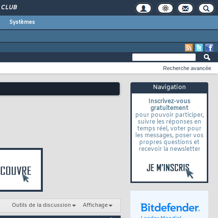
CLUB
Systèmes
Recherche avancée
Navigation
Inscrivez-vous
gratuitement
pour pouvoir participer,
suivre les réponses en
temps réel, voter pour
les messages, poser vos
propres questions et
recevoir la newsletter
Outils de la discussion
Affichage