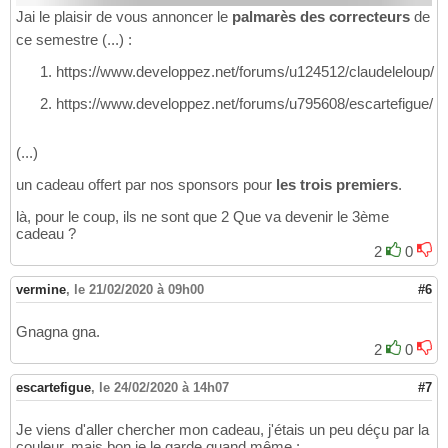
Jai le plaisir de vous annoncer le
palmarès des correcteurs
de
ce semestre (...) :
https://www.developpez.net/forums/u124512/claudeleloup/
https://www.developpez.net/forums/u795608/escartefigue/
(...)
un cadeau offert par nos sponsors pour
les trois premiers
.
là, pour le coup, ils ne sont que 2 Que va devenir le 3ème
cadeau ?
2
0
vermine
,
le 21/02/2020 à 09h00
#6
Gnagna gna.
2
0
escartefigue
,
le 24/02/2020 à 14h07
#7
Je viens d'aller chercher mon cadeau, j'étais un peu déçu par la
couleur, mais bon je le garde quand même :