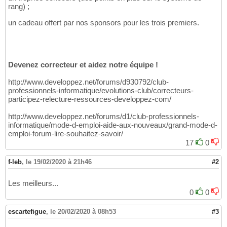
rang) ;
un cadeau offert par nos sponsors pour les trois premiers.
Devenez correcteur et aidez notre équipe !
http://www.developpez.net/forums/d930792/club-
professionnels-informatique/evolutions-club/correcteurs-
participez-relecture-ressources-developpez-com/
http://www.developpez.net/forums/d1/club-professionnels-
informatique/mode-d-emploi-aide-aux-nouveaux/grand-mode-d-
emploi-forum-lire-souhaitez-savoir/
17
0
f-leb
,
le 19/02/2020 à 21h46
#2
Les meilleurs...
0
0
escartefigue
,
le 20/02/2020 à 08h53
#3