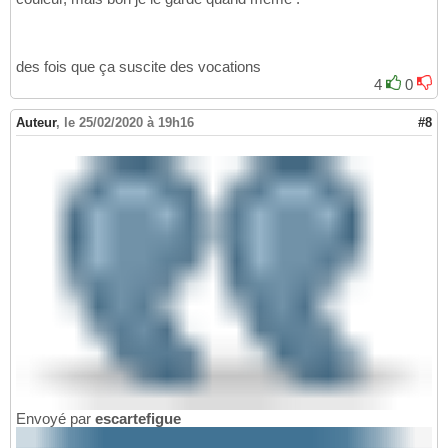
des fois que ça suscite des vocations
4
0
Auteur
,
le 25/02/2020 à 19h16
#8
Envoyé par
escartefigue