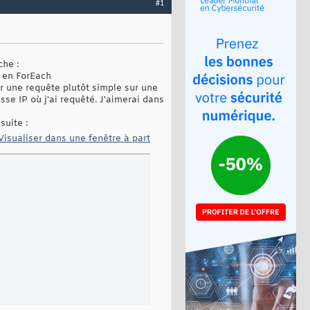
#1
che :
s en ForEach
r une requête plutôt simple sur une
sse IP où j'ai requêté. J'aimerai dans
suite :
Visualiser dans une fenêtre à part