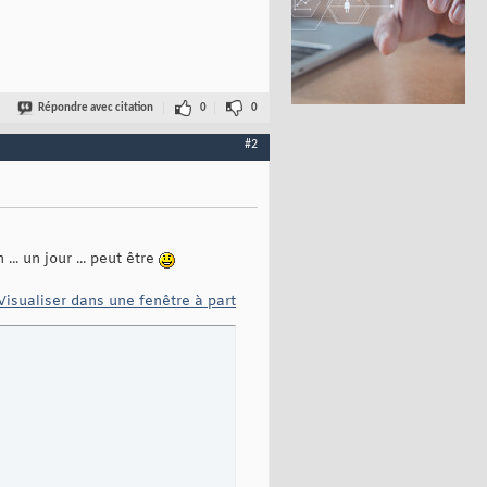
)
or
die
"Connexion impossible a PostGreql !"
;
Répondre avec citation
0
0
#2
.. un jour ... peut être
Visualiser dans une fenêtre à part