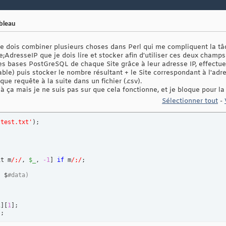
ableau
je dois combiner plusieurs choses dans Perl qui me compliquent la tâ
Site;AdresseIP que je dois lire et stocker afin d'utiliser ces deux champ
es bases PostGreSQL de chaque Site grâce à leur adresse IP, effectue
able) puis stocker le nombre résultant + le Site correspondant à l'adre
que requête à la suite dans un fichier (.csv).
ça mais je ne suis pas sur que cela fonctionne, et je bloque pour la 
Sélectionner tout
-
'test.txt'
)
it m
/;/
, 
$_
, 
-1
]
if
 m
/;/
. $
#data)
i
]
[
1
]
'