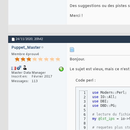
my
$port
 = 
'5432'
;

15
Des suggestions ou des pistes 
16
AfficherMessage
(
\*
17
my
$dbh
 = DBI-> co
18
Merci !
24/11/2020,
20h42
Puppet_Master
Membre éprouvé
Bonjour.
Le sujet est vieux, mais ce n'est
Master Data Manager
Inscrit en
Février 2017
Code perl :
Messages
113
use
1
use
2
use
3
use
 DBD::PG;

4
5
# lecture du fichi
6
my
@lst_ips
 = io->
7
8
# requetes plus st
9