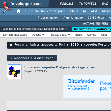
FORUMS
TUTORIELS
FAQ
DI/DSI Solutions d'entreprise
Cloud
IA
ALM
Micros
Programmation
Algorithmique
2D-3D-Jeux
A
ACTUALITÉS PERL
Vous n'êtes pas encore inscrit sur Developpez.com ?
Inscrivez-vous gratuitem
Derniers messages
Actions
Réseau social
Blogs
Agenda
Chat
Forum
Autres langages
Perl
SGBD
requetes Postgre 
+
Répondre à la discussion
Discussion :
requetes Postgre et stockage tableau
Sujet :
SGBD Perl