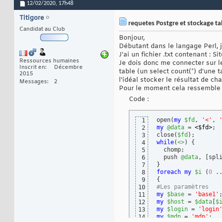
12/02/2020,
17h48
Titigore
requetes Postgre et stockage t
Candidat au Club
Bonjour,
Débutant dans le langage Perl, 
J'ai un fichier .txt contenant : 
Ressources humaines
Je dois donc me connecter sur l
Inscrit en
Décembre
table (un select count(*) d'une t
2015
l'idéal stocker le résultat de cha
Messages
2
Pour le moment cela ressemble à 
Code :
open
(
my
$fd
, 
'<'
, 
1
my
@data
 = 
<$fd>
;

2
close
(
$fd
)
3
while
(
<>
)
{
4
  chomp;

5
  push 
@data
, 
[
spl
6
}
7
foreach
my
$i
(
0
 .
8
{
9
#Les paramètres
10
my
$base
 = 
'base1'
11
my
$host
 = 
$data
[
$
12
my
$login
 = 
'login
13
my
$mdp
 = 
'mdp'
14