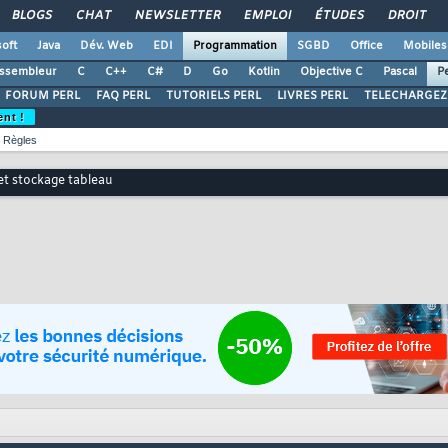
BLOGS
CHAT
NEWSLETTER
EMPLOI
ÉTUDES
DROIT
oft
Java
Dév. Web
EDI
Programmation
SGBD
Office
Mobiles
ssembleur
C
C++
C#
D
Go
Kotlin
Objective C
Pascal
Pe
FORUM PERL
FAQ PERL
TUTORIELS PERL
LIVRES PERL
TELECHARGEZ
ent !
Règles
et stockage tableau