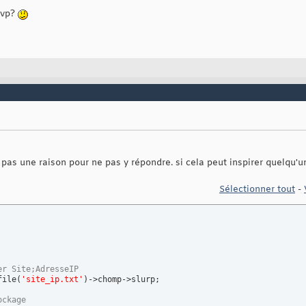
svp?
$flog
,
"Initialisation de la connexion a PostGreSQL"
)
nnect
(
"dbi:Pg:dbname=
$base
;host=
$host
;port=
$port
;"
, 
$login
, 
$mdp
 pas une raison pour ne pas y répondre. si cela peut inspirer quelqu'un .
Sélectionner tout
-
er Site;AdresseIP
file
(
'site_ip.txt'
)
->chomp->slurp;

ockage