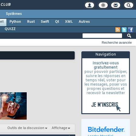
CLUB
Systèmes
rl
Python
Rust
Swift
Qt
XML
Autres
QUIZZ
Recherche avancée
Navigation
Inscrivez-vous
gratuitement
pour pouvoir participer,
suivre les réponses en
temps réel, voter pour
les messages, poser vos
propres questions et
recevoir la newsletter
Outils de la discussion
Affichage