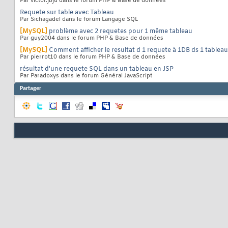
Par victor.jbju dans le forum PHP & Base de données
40
# return
Requete sur table avec Tableau
41
Par Sichagadel dans le forum Langage SQL
$ary-
>
[
0
]
42
}
43
[MySQL]
problème avec 2 requetes pour 1 même tableau
Par guy2004 dans le forum PHP & Base de données
[MySQL]
Comment afficher le resultat d 1 requete à 1DB ds 1 tableau
Par pierrot10 dans le forum PHP & Base de données
résultat d'une requete SQL dans un tableau en JSP
Par Paradoxys dans le forum Général JavaScript
Partager