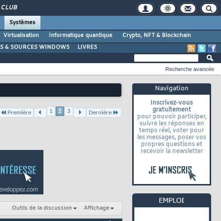
CLUB
Systèmes
Virtualisation
Informatique quantique
Crypto, NFT & Blockchain
LS & SOURCES WINDOWS
LIVRES
Recherche avancée
Navigation
Inscrivez-vous
gratuitement
1
2
3
Première
Dernière
pour pouvoir participer,
suivre les réponses en
temps réel, voter pour
les messages, poser vos
propres questions et
recevoir la newsletter
Outils de la discussion
Affichage