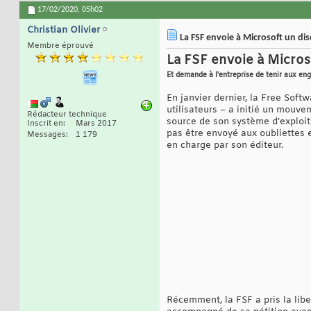
17/02/2020,
05h02
Christian Olivier
La FSF envoie à Microsoft un di
Membre éprouvé
La FSF envoie à Micro
Et demande à l'entreprise de tenir aux eng
En janvier dernier, la Free Soft
utilisateurs – a initié un mouv
Rédacteur technique
source de son système d’exploi
Inscrit en
Mars 2017
pas être envoyé aux oubliettes et
Messages
1 179
en charge par son éditeur.
Récemment, la FSF a pris la lib