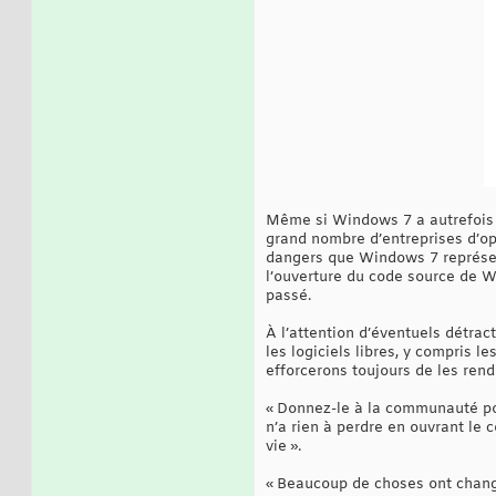
Même si Windows 7 a autrefois é
grand nombre d’entreprises d’o
dangers que Windows 7 représenta
l’ouverture du code source de 
passé.
À l’attention d’éventuels détrac
les logiciels libres, y compris l
efforcerons toujours de les rendr
« Donnez-le à la communauté pour
n’a rien à perdre en ouvrant le 
vie ».
« Beaucoup de choses ont chang