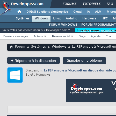
FORUMS
TUTORIELS
FAQ
DI/DSI Solutions d'entreprise
Cloud
IA
ALM
Micros
Systèmes
Windows
Linux
Arduino
Hardware
HPC
M
FORUM WINDOWS
FORUM PROGRAMMAT
Vous n'êtes pas encore inscrit sur Developpez.com ?
Inscrivez-vous gratuitem
Derniers messages
Actions
Réseau social
Blogs
Agenda
Chat
Forum
Systèmes
Windows
La FSF envoie à Microsoft u
+
Signaler un problème
Répondre à la discussion
Discussion :
La FSF envoie à Microsoft un disque dur vide 
Sujet :
Windows