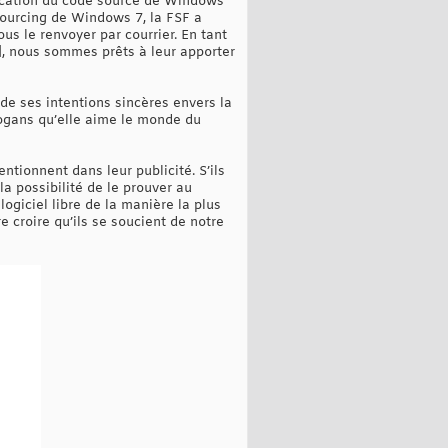
ication du code source de Windows
sourcing de Windows 7, la FSF a
ous le renvoyer par courrier. En tant
], nous sommes prêts à leur apporter
 de ses intentions sincères envers la
ogans qu’elle aime le monde du
ntionnent dans leur publicité. S’ils
la possibilité de le prouver au
giciel libre de la manière la plus
e croire qu’ils se soucient de notre