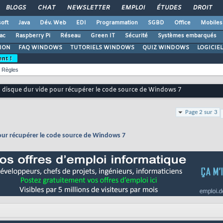
BLOGS
CHAT
NEWSLETTER
EMPLOI
ÉTUDES
DROIT
oft
Java
Dév. Web
EDI
Programmation
SGBD
Office
Mobiles
ac
Raspberry Pi
Réseau
Green IT
Sécurité
Systèmes embarqués
ION
FAQ WINDOWS
TUTORIELS WINDOWS
QUIZ WINDOWS
LOGICIE
ent !
Règles
n disque dur vide pour récupérer le code source de Windows 7
Page 2 sur 3
pour récupérer le code source de Windows 7