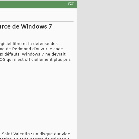
#27
ource de Windows 7
giciel libre et la défense des
rme de Redmond d’ouvrir le code
ux défauts, Windows 7 ne devrait
OS qui n’est officiellement plus pris
Saint-Valentin : un disque dur vide