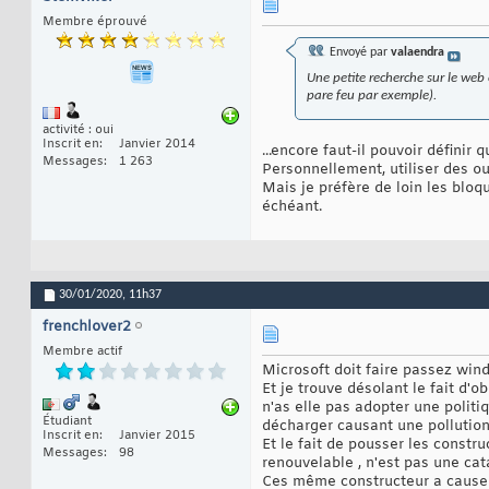
Membre éprouvé
Envoyé par
valaendra
Une petite recherche sur le web
pare feu par exemple).
activité : oui
Inscrit en
Janvier 2014
...encore faut-il pouvoir définir 
Messages
1 263
Personnellement, utiliser des outi
Mais je préfère de loin les bloq
échéant.
30/01/2020,
11h37
frenchlover2
Membre actif
Microsoft doit faire passez win
Et je trouve désolant le fait d'o
n'as elle pas adopter une polit
Étudiant
décharger causant une pollutio
Inscrit en
Janvier 2015
Et le fait de pousser les constr
Messages
98
renouvelable , n'est pas une ca
Ces même constructeur a cause d