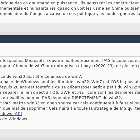
brique des os gourmand en puissance , ils poussent les constructeur 
nementale et humanitaires quand on voit les usine en Chine ou bien l
ominicaine du Congo , a cause de ces politique y'as eu des guerres c
ur lesquelles Microsoft n ouvrira malheureusement PAS le code sourc
pport étendu de win7 aux entreprises et pays (2020-23), de plus en pl
ce de win10 doit être celui issu de win7,
 la base de Windows sont les librairies win32. Win7 est l'OS le plus ab
depuis 20 ans est toutefois de se débarrasser petit à petit du win32:
 séparer le lien direct à l OS. UWP et .NET core sont les dernières ité
0 retravaillés pour ne PAS dépendre DIRECTEMENT de win32.
 PAS mettre win32 en open source car cela continuerait à faire vivre
que mal de supprimer. Cela nuirait à toute la stratégie de MS qui te
Windows_API
es de Windows.