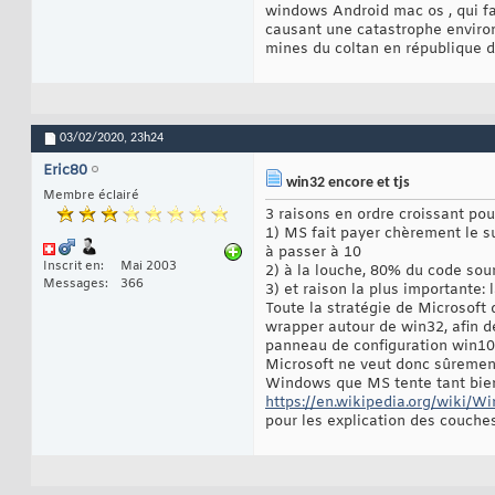
windows Android mac os , qui fa
causant une catastrophe environ
mines du coltan en république d
03/02/2020,
23h24
Eric80
win32 encore et tjs
Membre éclairé
3 raisons en ordre croissant po
1) MS fait payer chèrement le su
à passer à 10
Inscrit en
Mai 2003
2) à la louche, 80% du code sour
Messages
366
3) et raison la plus importante:
Toute la stratégie de Microsoft 
wrapper autour de win32, afin de
panneau de configuration win1
Microsoft ne veut donc sûrement
Windows que MS tente tant bien 
https://en.wikipedia.org/wiki/
pour les explication des couch