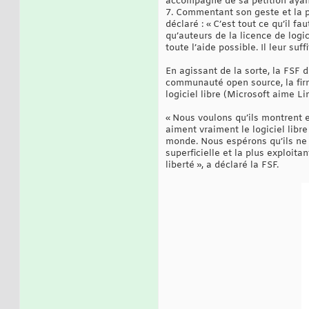
accompagné de sa pétition ayan
7. Commentant son geste et la p
déclaré : « C’est tout ce qu’il f
qu’auteurs de la licence de log
toute l’aide possible. Il leur suf
En agissant de la sorte, la FSF d
communauté open source, la fir
logiciel libre (Microsoft aime L
« Nous voulons qu’ils montrent e
aiment vraiment le logiciel libre
monde. Nous espérons qu’ils ne 
superficielle et la plus exploita
liberté », a déclaré la FSF.