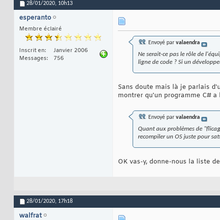
28/01/2020,
10h13
esperanto
Membre éclairé
Envoyé par
valaendra
Inscrit en
Janvier 2006
Ne serait-ce pas le rôle de l'éq
Messages
756
ligne de code ? Si un développeu
Sans doute mais là je parlais d'u
montrer qu'un programme C# a b
Envoyé par
valaendra
Quant aux problèmes de "flicage
recompiler un OS juste pour sat
OK vas-y, donne-nous la liste de
28/01/2020,
17h18
walfrat