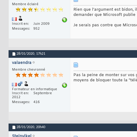
Membre éclairé
Rien que l'argument est bidon, i
demander que Microsoft publie le
Inscrit en
Juin 2009
Je serais pas contre que Micros
Messages
952
28/01/2020,
17h21
valaendra
Membre chevronné
Pas la peine de monter sur vos
moyens de bloquer toute la "tél
Formateur en informatique
Inscrit en
Septembre
2012
Messages
416
28/01/2020,
20h40
Steinvikel