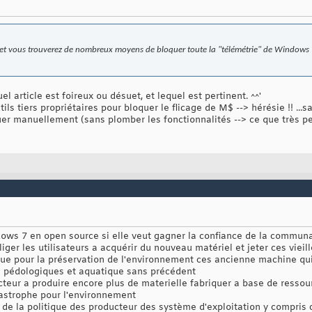
 et vous trouverez de nombreux moyens de bloquer toute la "télémétrie" de Windows 1
quel article est foireux ou désuet, et lequel est pertinent. ^^'
ls tiers propriétaires pour bloquer le flicage de M$ --> hérésie !! ...sa
uer manuellement (sans plomber les fonctionnalités --> ce que très pe
dows 7 en open source si elle veut gagner la confiance de la commun
bliger les utilisateurs a acquérir du nouveau matériel et jeter ces viei
ique pour la préservation de l'environnement ces ancienne machine qu
n pédologiques et aquatique sans précédent
ucteur a produire encore plus de materielle fabriquer a base de ressou
tastrophe pour l'environnement
e la politique des producteur des système d'exploitation y compris 