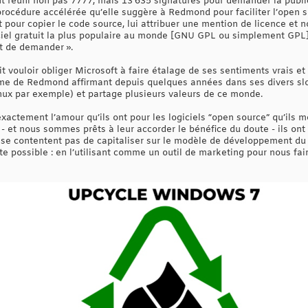
t réuni non pas 7777, mais 13 635 signatures pour demander la publ
rocédure accélérée qu’elle suggère à Redmond pour faciliter l’open 
aut pour copier le code source, lui attribuer une mention de licence et n
iciel gratuit la plus populaire au monde [GNU GPL ou simplement GPL
fit de demander ».
it vouloir obliger Microsoft à faire étalage de ses sentiments vrais et
me de Redmond affirmant depuis quelques années dans ses divers sl
inux par exemple) et partage plusieurs valeurs de ce monde.
xactement l’amour qu’ils ont pour les logiciels “open source” qu’ils me
 - et nous sommes prêts à leur accorder le bénéfice du doute - ils ont 
se contentent pas de capitaliser sur le modèle de développement du lo
nte possible : en l’utilisant comme un outil de marketing pour nous fair