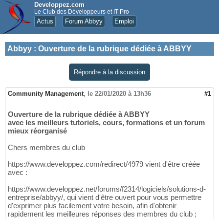
Developpez.com
Le Club des Développeurs et IT Pro
Actus
Forum Abbyy
Emploi
Abbyy
:
Ouverture de la rubrique dédiée à ABBYY
Répondre à la discussion
Community Management
,
le 22/01/2020 à 13h36
#1
Ouverture de la rubrique dédiée à ABBYY
avec les meilleurs tutoriels, cours, formations et un forum
mieux réorganisé
Chers membres du club
https://www.developpez.com/redirect/4979 vient d'être créée
avec :
https://www.developpez.net/forums/f2314/logiciels/solutions-d-
entreprise/abbyy/, qui vient d'être ouvert pour vous permettre
d'exprimer plus facilement votre besoin, afin d'obtenir
rapidement les meilleures réponses des membres du club ;