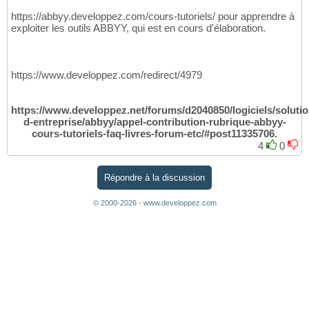
https://abbyy.developpez.com/cours-tutoriels/ pour apprendre à
exploiter les outils ABBYY, qui est en cours d'élaboration.
https://www.developpez.com/redirect/4979
https://www.developpez.net/forums/d2040850/logiciels/solutio
d-entreprise/abbyy/appel-contribution-rubrique-abbyy-
cours-tutoriels-faq-livres-forum-etc/#post11335706.
4
0
Répondre à la discussion
© 2000-2026 - www.developpez.com