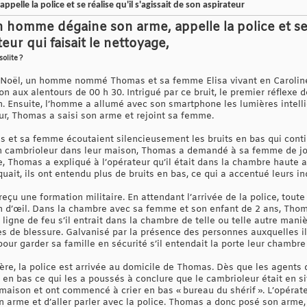
pelle la police et se réalise qu'il s'agissait de son aspirateur
un homme dégaine son arme, appelle la police et s
teur qui faisait le nettoyage,
solite ?
e Noël, un homme nommé Thomas et sa femme Elisa vivant en Caroline
on aux alentours de 00 h 30. Intrigué par ce bruit, le premier réflex
n. Ensuite, l’homme a allumé avec son smartphone les lumières intelli
ur, Thomas a saisi son arme et rejoint sa femme.
et sa femme écoutaient silencieusement les bruits en bas qui contin
 un cambrioleur dans leur maison, Thomas a demandé à sa femme de joi
e, Thomas a expliqué à l’opérateur qu’il était dans la chambre haute 
ait, ils ont entendu plus de bruits en bas, ce qui a accentué leurs in
u une formation militaire. En attendant l’arrivée de la police, toute 
lin d’œil. Dans la chambre avec sa femme et son enfant de 2 ans, Th
 ligne de feu s’il entrait dans la chambre de telle ou telle autre maniè
s de blessure. Galvanisé par la présence des personnes auxquelles il t
 pour garder sa famille en sécurité s’il entendait la porte leur chambre 
ère, la police est arrivée au domicile de Thomas. Dès que les agents 
 en bas ce qui les a poussés à conclure que le cambrioleur était en s
maison et ont commencé à crier en bas « bureau du shérif ». L’opérateu
rme et d’aller parler avec la police. Thomas a donc posé son arme, 