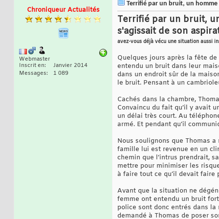
Terrifié par un bruit, un homme ap
Chroniqueur Actualités
Terrifié par un bruit, 
s'agissait de son aspira
avez-vous déjà vécu une situation aussi in
Quelques jours après la fête d
Webmaster
Inscrit en
Janvier 2014
entendu un bruit dans leur mais
Messages
1 089
dans un endroit sûr de la maiso
le bruit. Pensant à un cambriole
Cachés dans la chambre, Thomas 
Convaincu du fait qu’il y avait
un délai très court. Au téléphon
armé. Et pendant qu’il communiqu
Nous soulignons que Thomas a reç
famille lui est revenue en un c
chemin que l’intrus prendrait, sa
mettre pour minimiser les risque
à faire tout ce qu’il devait faire
Avant que la situation ne dégén
femme ont entendu un bruit fort
police sont donc entrés dans la 
demandé à Thomas de poser son a