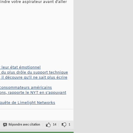
eindre votre aspirateur avant d’aller
r leur état émotionnel
0 du plus drôle du support technique
 découvre qu’il ne sait plus écrire
es consommateurs américains
sons, rapporte le NYT en s’appuyant
nquête de Limelight Networks
Répondre avec citation
14
1