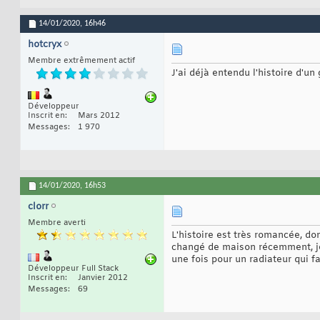
14/01/2020,
16h46
hotcryx
Membre extrêmement actif
J'ai déjà entendu l'histoire d'u
Développeur
Inscrit en
Mars 2012
Messages
1 970
14/01/2020,
16h53
clorr
Membre averti
L'histoire est très romancée, don
changé de maison récemment, je 
une fois pour un radiateur qui fa
Développeur Full Stack
Inscrit en
Janvier 2012
Messages
69