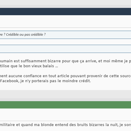
e ? Crédible ou pas crédible ?
 l'humain est suffisamment bizarre pour que ça arrive, et moi même je p
tilise que le bon vieux balais ...
ument aucune confiance en tout article pouvant provenir de cette sour
r Facebook, je n'y porterais pas le moindre crédit.
militaire et quand ma blonde entend des bruits bizarres la nuit, je so