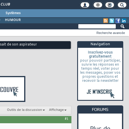
CLUB
Systèmes
O
HUMOUR
Recherche avancée
Navigation
ssait de son aspirateur
Inscrivez-vous
gratuitement
pour pouvoir participer,
suivre les réponses en
temps réel, voter pour
les messages, poser vos
propres questions et
recevoir la newsletter
Outils de la discussion
Affichage
#1