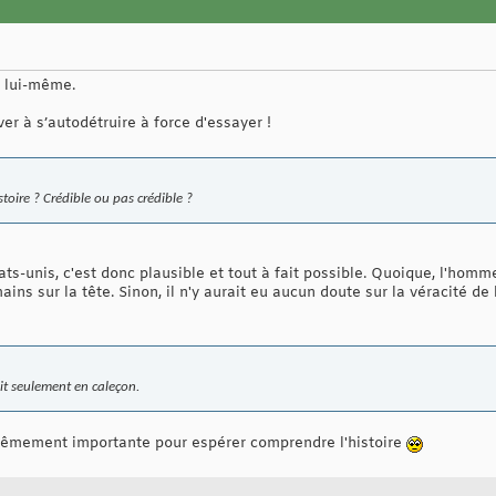
 lui-même.
ver à s’autodétruire à force d'essayer !
toire ? Crédible ou pas crédible ?
s-unis, c'est donc plausible et tout à fait possible. Quoique, l'homm
ins sur la tête. Sinon, il n'y aurait eu aucun doute sur la véracité de l
t seulement en caleçon.
trêmement importante pour espérer comprendre l'histoire