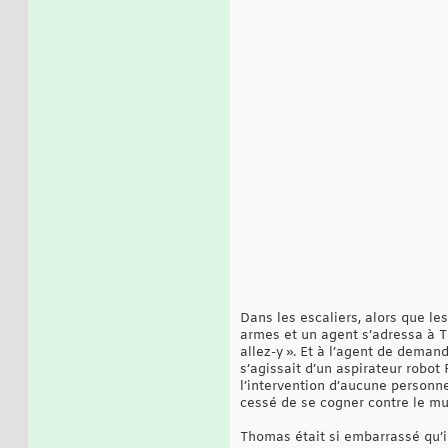
Dans les escaliers, alors que l
armes et un agent s’adressa à T
allez-y ». Et à l’agent de demand
s’agissait d’un aspirateur robot
l’intervention d’aucune personne
cessé de se cogner contre le mur
Thomas était si embarrassé qu’il