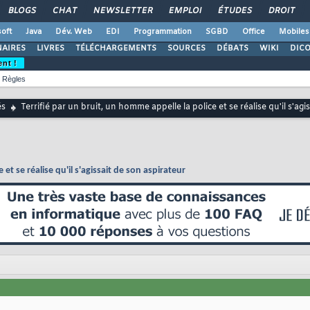
BLOGS
CHAT
NEWSLETTER
EMPLOI
ÉTUDES
DROIT
oft
Java
Dév. Web
EDI
Programmation
SGBD
Office
Mobiles
AIRES
LIVRES
TÉLÉCHARGEMENTS
SOURCES
DÉBATS
WIKI
DIC
ent !
Règles
és
Terrifié par un bruit, un homme appelle la police et se réalise qu'il s'agi
 et se réalise qu'il s'agissait de son aspirateur