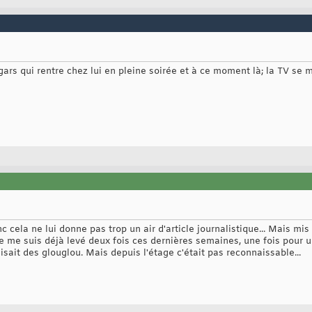
n gars qui rentre chez lui en pleine soirée et à ce moment là; la TV s
c cela ne lui donne pas trop un air d'article journalistique... Mais mis 
me suis déjà levé deux fois ces dernières semaines, une fois pour 
isait des glouglou. Mais depuis l'étage c'était pas reconnaissable...