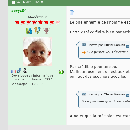
14/01/2020,
16h38
sevyc64
Modérateur
Le pire ennemie de l'homme est
Cette espèce finira bien par arri
Envoyé par
Olivier Famien
Que pensez-vous de cette his
Pas crédible pour un sou.
Malheureusement on est aux état
Développeur informatique
en haut des escaliers avec les ma
Inscrit en
Janvier 2007
Messages
10 259
Envoyé par
Olivier Famien
Nous précisons que Thomas étai
A noter que la précision est ex