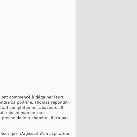
rs ont commencé à dégainer leurs
endre sa poitrine, Thomas répondit «
 était complètement abasourdi. Il
était mis en marche sans
t proche de leur chambre. Il n’a pas
ser qu’il s’agissait d’un aspirateur