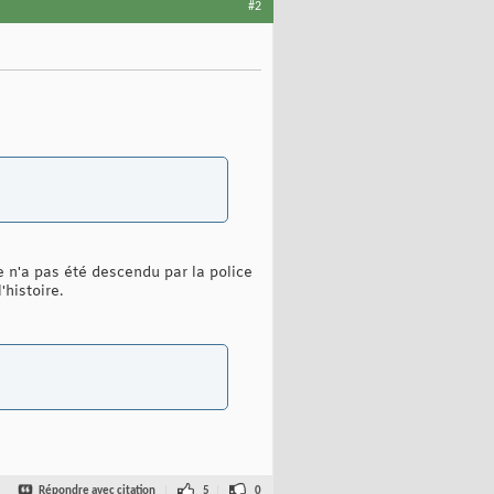
#2
e n'a pas été descendu par la police
'histoire.
Répondre avec citation
5
0