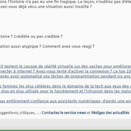
ns l’histoire n’a pas eu une fin tragique. La leçon, n’oubliez pas d’ét
z-vous déjà vécu une situation aussi insolite ?
oire ? Crédible ou pas crédible ?
ation aussi atypique ? Comment avez-vous réagi ?
ait testent le casque de réalité virtuelle sur des vaches pour améliore
necter à Internet ? Avez-vous tenté d’activer la connexion ? Le top 1
près avoir automatisé ses tâches de programmation pendant six ans, il
i les femmes les plus célèbres dans le domaine de la tech aux yeux d
plus en plus utilisés pour le harcèlement et l’intrusion dans les mai
as entièrement confiance aux assistants numériques, d’après une e
gestions, critiques, ... :
Contactez le service news
et
Rédigez des actualités