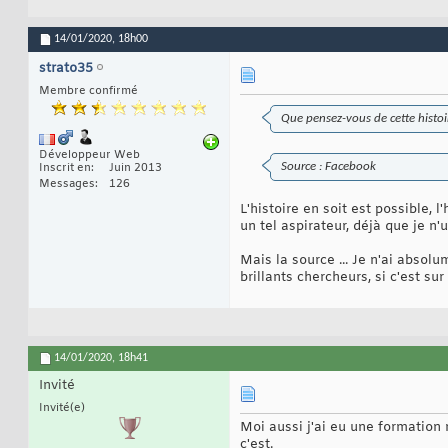
14/01/2020,
18h00
strato35
Membre confirmé
Que pensez-vous de cette histoir
Développeur Web
Source : Facebook
Inscrit en
Juin 2013
Messages
126
L'histoire en soit est possible,
un tel aspirateur, déjà que je n'u
Mais la source ... Je n'ai absol
brillants chercheurs, si c'est su
14/01/2020,
18h41
Invité
Invité(e)
Moi aussi j'ai eu une formation 
c'est.