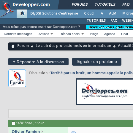
FORUMS
TUTORIELS
FAQ
DI/DSI Solutions d'entreprise
Cloud
IA
ALM
Micros
TUTORIELS
FAQ
WEBIN
Vous n'êtes pas encore inscrit sur Developpez.com ?
Inscrivez-vous gratuitem
Derniers messages
Actions
Réseau social
Blogs
Agenda
Chat
Forum
Le club des professionnels en informatique
Actualit
+
Signaler un problème
Répondre à la discussion
Discussion :
Terrifié par un bruit, un homme appelle la police
14/01/2020,
15h52
Olivier Famien