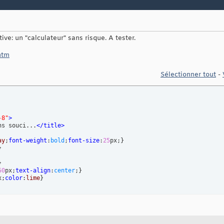
ve: un "calculateur" sans risque. A tester.
.htm
Sélectionner tout
-
-8"
>
ns souci...
</
title
>
ay
;
font-weight
:
bold
;
font-size
:
25
px;
}
}
}
50
px;
text-align
:
center
;
}
x;
color
:
lime
}
tener
(
"load"
,
(
)
=>
{
 de correspondances entre opérateurs javascript et opérateurs sa
'.'
:
','
,
'*'
:
'xX'
,
'
\/
'
:
':'
,
'('
:
'({['
,
')'
:
')}]'
}
;
