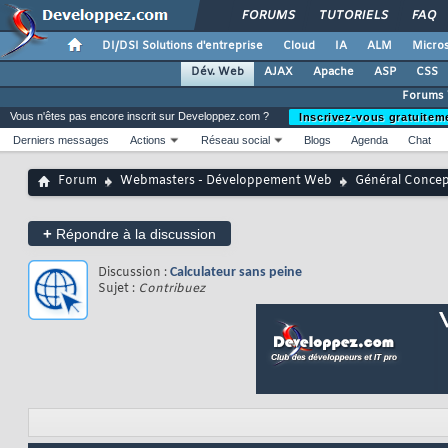
FORUMS
TUTORIELS
FAQ
DI/DSI Solutions d'entreprise
Cloud
IA
ALM
Micros
Dév. Web
AJAX
Apache
ASP
CSS
Forums
Vous n'êtes pas encore inscrit sur Developpez.com ?
Inscrivez-vous gratuitem
Derniers messages
Actions
Réseau social
Blogs
Agenda
Chat
Forum
Webmasters - Développement Web
Général Conce
+
Répondre à la discussion
Discussion :
Calculateur sans peine
Sujet :
Contribuez