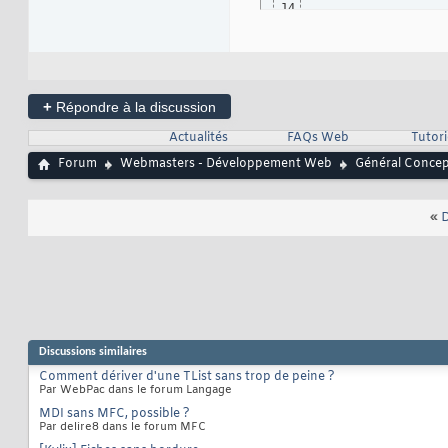
78
14
</
body
>
79
15
</
html
>
80
16
17
18
19
20
+
Répondre à la discussion
try
{
q=
eval
21
22
Actualités
FAQs Web
Tutor
23
24
Forum
Webmasters - Développement Web
Général Conce
}
25
catch
(
e
)
{
26
//
27
«
D
do
28
}
finally
{
29
//
30
do
31
//
32
		q.
33
//
34
		q.
35
}
36
}
,
false
)
Discussions similaires
37
}
,
false
)
;
38
Comment dériver d'une TList sans trop de peine ?
Par WebPac dans le forum Langage
MDI sans MFC, possible ?
Par delire8 dans le forum MFC