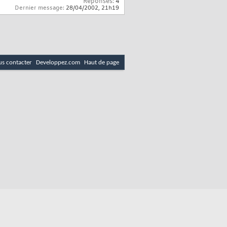
Réponses:
4
Dernier message:
28/04/2002,
21h19
s contacter
Developpez.com
Haut de page