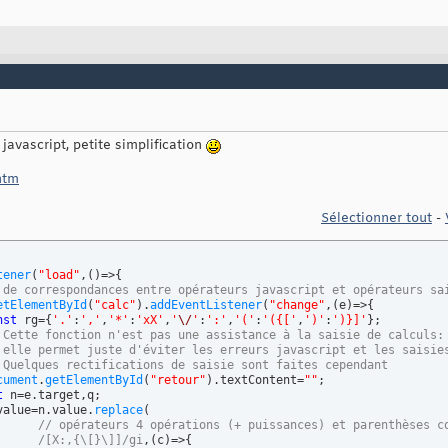
 Si le résultat n'est pas un nombre, on le signale
// Racine de l'expression entre R et R
cument
.
getElementById
(
'res'
)
.value=
isNaN
(
q
)
? 
"erreur de calcul"
 :
/R([^R]+)R/g
,
"Math.sqrt($1)"
)
.
replace
(
 Sinon, on arrondit les décimaux au millième
// Pi
toString
(
)
.
includes
(
"."
)
 ? q.
toFixed
(
3
)
.
replace
(
/(\.?)0*$/
,
""
)
 :

/P/g
,
"Math.PI"
)
 Et on affiche les entiers normalement...
)
toString
(
)
.
replace
(
"Infinity"
,
"Impossible!"
)
;

 javascript, petite simplification
.htm
d'effectuer des calculs,

Sélectionner tout
-
s.
<
br
 /
>
 arrondis au millième.
<
br
 /
>
tener
(
"load"
,
(
)
=>
{
 de correspondances entre opérateurs javascript et opérateurs sa
etElementById
(
"calc"
)
.
addEventListener
(
"change"
,
(
e
)
=>
{
=
"calc"
>
Entrez une instruction mathématique puis quittez la zone
nst
 rg=
{
'.'
:
','
,
'*'
:
'xX'
,
'
\/
'
:
':'
,
'('
:
'({['
,
')'
:
')}]'
}
;

"calc"
type
=
"text"
 /
>
 Cette fonction n'est pas une assistance à la saisie de calculs:
 elle permet juste d'éviter les erreurs javascript et les saisie
 Quelques rectifications de saisie sont faites cependant
cument
.
getElementById
(
"retour"
)
.textContent=
""
;

tat 
</
div
>
t
 n=e.target,q;

"res"
type
=
"text"
 /
>
n.value=n.value.
replace
(
etour"
>
</
div
>
// opérateurs 4 opérations (+ puissances) et parenthèses c
/[X:,{\[}\]]/gi
,
(
c
)
=>
{