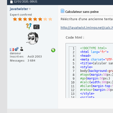
12/01/2020,
00h31
javatwister
Calculateur sans peine
Expert confirmé
Réécriture d'une ancienne tentati
http://javatwist.imingo.net/calc
Code html :
<!DOCTYPE html>
1
<
html
lang
=
"fr"
>
2
danseur
<
head
>
3
Inscrit en
Août 2003
<
meta
charset
=
"UTF
4
Messages
3 684
<
title
>
Calculer sa
5
<style
>
6
body
{
background
:
gr
7
#topo
{
margin
:
50
px;
8
#go
{
margin
:
50
px;
}
9
#calc
{
width
:
300
px;
10
#bilan
{
margin-top
:
11
#retour
{
margin
:
20
p
12
</style>
13
<script>
14
"use strict"
15
window
.
addEventLis
16
// tableau
17
const
 rg=
{
18