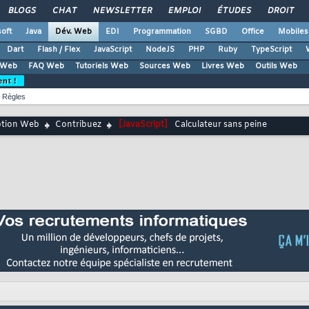
BLOGS
CHAT
NEWSLETTER
EMPLOI
ÉTUDES
DROIT
oft
Java
Dév. Web
EDI
Programmation
SGBD
Office
Mobiles
Dart
Flash / Flex
JavaScript
NodeJS
PHP
Ruby
TypeScript
 Web
FAQ Web
Tutoriels Web
Sources Web
Livres Web
Outils Web
ent !
Règles
ption Web
Contribuez
[JavaScript]
Calculateur sans peine