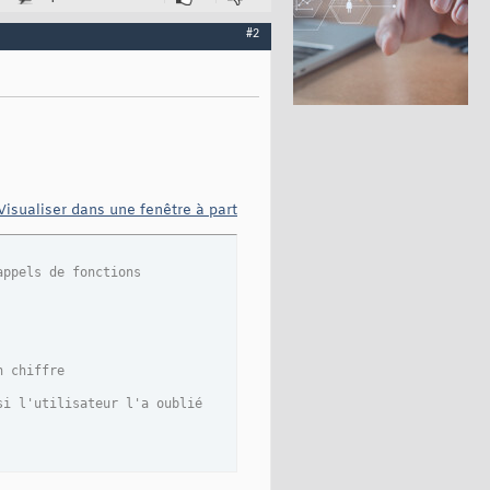
#2
:
s indélicates
onvertis
e
(
nctions
Visualiser dans une fenêtre à part
appels de fonctions
un chiffre
 si l'utilisateur l'a oublié
n chiffre
si l'utilisateur l'a oublié