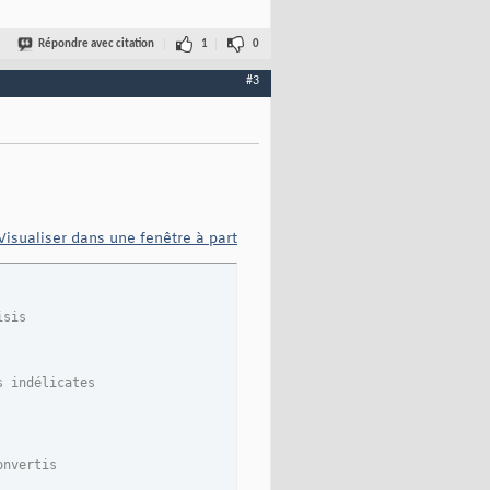
 

Répondre avec citation
1
0
#3
Visualiser dans une fenêtre à part
isis
</
label
>
s indélicates
onvertis