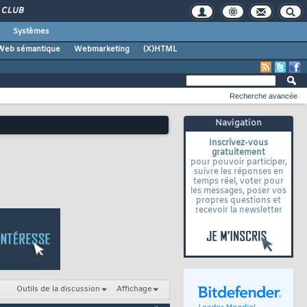
CLUB
Systèmes
Web sémantique
Webmarketing
(X)HTML
Recherche avancée
Navigation
Inscrivez-vous
gratuitement
pour pouvoir participer,
suivre les réponses en
temps réel, voter pour
les messages, poser vos
propres questions et
recevoir la newsletter
Outils de la discussion
Affichage