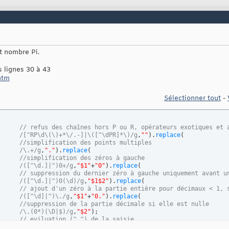
etElementById
(
"calc"
)
.
addEventListener
(
"change"
,
(
e
)
=>
{
 Cette fonction n'est pas une assistance à* la saisie de calculs
 elle permet juste d'éviter les erreurs javascript et les saisie
 Quelques rectifications de saisie sont faites cependant
cument
.
getElementById
(
"retour"
)
.textContent=
""
;

t nombre Pi.
t
 n=e.target,q;

value=n.value.
replace
(
// opérateurs 4 opérations (+ puissances) et parenthèses c
 lignes 30 à 43
/[X:,{\[}\]]/gi
,
(
c
)
=>
{
.htm
for
(
let
 r 
in
 rg
)
{
if
(
rg
[
r
]
.
includes
(
c
)
)
{
return
 r
}
}
}
)
.
replac
// refus des chaînes, opérateurs exotiques et appels de fo
Sélectionner tout
-
/[^\d\(\)+*\/.-]|\(\D*\)/gi
,
""
)
.
replace
(
//simplification des points multiples
/\.+/g
,
"."
)
.
replace
(
//simplification des zéros à* gauche
// refus des chaînes hors P ou R, opérateurs exotiques et 
/([^\d.]|^)0+/g
,
"$1"
+
"0"
)
.
replace
(
/[^RP\d\(\)+*\/.-]|\([^\dPR]*\)/g
,
""
)
.
replace
(
// suppression du dernier zéro à* gauche uniquement avant 
//simplification des points multiples
/([^\d.]|^)0(\d)/g
,
"$1$2"
)
.
replace
(
/\.+/g
,
"."
)
.
replace
(
// ajout d'un zéro à* la partie entière pour décimaux < 1,
//simplification des zéros à gauche
/([^\d]|^)\./g
,
"$1"
+
"0."
)
.
replace
(
/([^\d.]|^)0+/g
,
"$1"
+
"0"
)
.
replace
(
//suppression de la partie décimale si elle est nulle
// suppression du dernier zéro à gauche uniquement avant u
/\.(0*)(\D|$)/g
,
"$2"
)
/([^\d.]|^)0(\d)/g
,
"$1$2"
)
.
replace
(
ion (^_^) de la saisie
// ajout d'un zéro à la partie entière pour décimaux < 1, 
(
n.value
)
}
/([^\d]|^)\./g
,
"$1"
+
"0."
)
.
replace
(
//suppression de la partie décimale si elle est nulle
 récupération du message d'erreur éventuel
/\.(0*)(\D|$)/g
,
"$2"
)
;

cument
.
getElementById
(
"retour"
)
.textContent=
"["
+e.message+
"]"
;

// eviluation (^_^) de la saisie
(
n.value.
replace
(