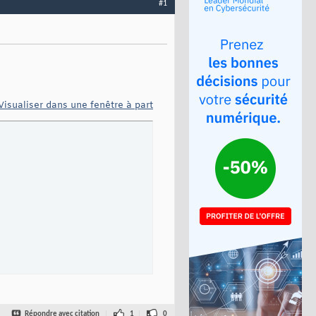
#1
Visualiser dans une fenêtre à part
isis
Répondre avec citation
1
0