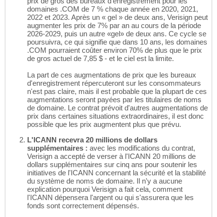
prix de gros des bureaux d'enregistrement pour les
domaines .COM de 7 % chaque année en 2020, 2021,
2022 et 2023. Après un « gel » de deux ans, Verisign peut
augmenter les prix de 7% par an au cours de la période
2026-2029, puis un autre «gel» de deux ans. Ce cycle se
poursuivra, ce qui signifie que dans 10 ans, les domaines
.COM pourraient coûter environ 70% de plus que le prix
de gros actuel de 7,85 $ - et le ciel est la limite.
La part de ces augmentations de prix que les bureaux
d'enregistrement répercuteront sur les consommateurs
n'est pas claire, mais il est probable que la plupart de ces
augmentations seront payées par les titulaires de noms
de domaine. Le contrat prévoit d'autres augmentations de
prix dans certaines situations extraordinaires, il est donc
possible que les prix augmentent plus que prévu.
L'ICANN recevra 20 millions de dollars
supplémentaires :
avec les modifications du contrat,
Verisign a accepté de verser à l'ICANN 20 millions de
dollars supplémentaires sur cinq ans pour soutenir les
initiatives de l'ICANN concernant la sécurité et la stabilité
du système de noms de domaine. Il n'y a aucune
explication pourquoi Verisign a fait cela, comment
l'ICANN dépensera l'argent ou qui s'assurera que les
fonds sont correctement dépensés.