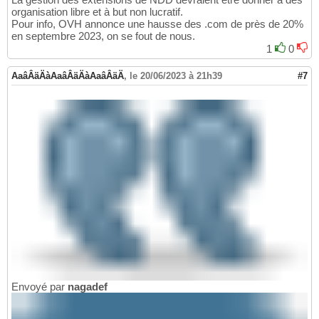
organisation libre et à but non lucratif.
Pour info, OVH annonce une hausse des .com de près de 20%
en septembre 2023, on se fout de nous.
1
0
AaâÂäÄàAaâÂäÄàAaâÂäÄ
,
le 20/06/2023 à 21h39
#7
Envoyé par
nagadef