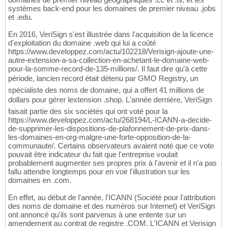
systèmes back-end pour les domaines de premier niveau .jobs
et .edu.
En 2016, VeriSign s'est illustrée dans l'acquisition de la licence
d'exploitation du domaine .web qui lui a coûté
https://www.developpez.com/actu/102218/Verisign-ajoute-une-
autre-extension-a-sa-collection-en-achetant-le-domaine-web-
pour-la-somme-record-de-135-millions/. Il faut dire qu'à cette
période, lancien record était détenu par GMO Registry, un
spécialiste des noms de domaine, qui a offert 41 millions de
dollars pour gérer lextension .shop. L'année dernière, VeriSign
faisait partie des six sociétés qui ont voté pour la
https://www.developpez.com/actu/268194/L-ICANN-a-decide-
de-supprimer-les-dispositions-de-plafonnement-de-prix-dans-
les-domaines-en-org-malgre-une-forte-opposition-de-la-
communaute/. Certains observateurs avaient noté que ce vote
pouvait être indicateur du fait que l'entreprise voulait
probablement augmenter ses propres prix à l'avenir et il n'a pas
fallu attendre longtemps pour en voir l'illustration sur les
domaines en .com.
En effet, au début de l'année, l'ICANN (Société pour l'attribution
des noms de domaine et des numéros sur Internet) et VeriSign
ont annoncé qu'ils sont parvenus à une entente sur un
amendement au contrat de registre .COM. L'ICANN et Verisign