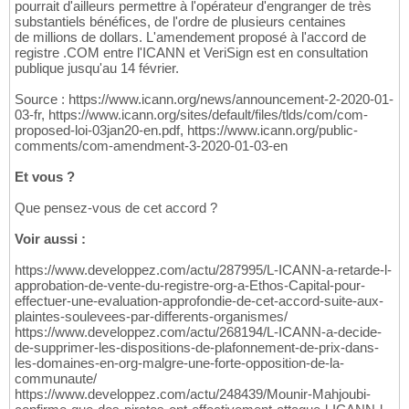
pourrait d'ailleurs permettre à l'opérateur d'engranger de très
substantiels bénéfices, de l'ordre de plusieurs centaines
de millions de dollars. L'amendement proposé à l'accord de
registre .COM entre l'ICANN et VeriSign est en consultation
publique jusqu'au 14 février.
Source : https://www.icann.org/news/announcement-2-2020-01-
03-fr, https://www.icann.org/sites/default/files/tlds/com/com-
proposed-loi-03jan20-en.pdf, https://www.icann.org/public-
comments/com-amendment-3-2020-01-03-en
Et vous ?
Que pensez-vous de cet accord ?
Voir aussi :
https://www.developpez.com/actu/287995/L-ICANN-a-retarde-l-
approbation-de-vente-du-registre-org-a-Ethos-Capital-pour-
effectuer-une-evaluation-approfondie-de-cet-accord-suite-aux-
plaintes-soulevees-par-differents-organismes/
https://www.developpez.com/actu/268194/L-ICANN-a-decide-
de-supprimer-les-dispositions-de-plafonnement-de-prix-dans-
les-domaines-en-org-malgre-une-forte-opposition-de-la-
communaute/
https://www.developpez.com/actu/248439/Mounir-Mahjoubi-