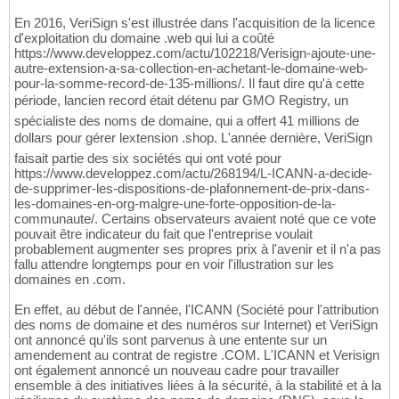
En 2016, VeriSign s'est illustrée dans l'acquisition de la licence
d'exploitation du domaine .web qui lui a coûté
https://www.developpez.com/actu/102218/Verisign-ajoute-une-
autre-extension-a-sa-collection-en-achetant-le-domaine-web-
pour-la-somme-record-de-135-millions/. Il faut dire qu'à cette
période, lancien record était détenu par GMO Registry, un
spécialiste des noms de domaine, qui a offert 41 millions de
dollars pour gérer lextension .shop. L'année dernière, VeriSign
faisait partie des six sociétés qui ont voté pour
https://www.developpez.com/actu/268194/L-ICANN-a-decide-
de-supprimer-les-dispositions-de-plafonnement-de-prix-dans-
les-domaines-en-org-malgre-une-forte-opposition-de-la-
communaute/. Certains observateurs avaient noté que ce vote
pouvait être indicateur du fait que l'entreprise voulait
probablement augmenter ses propres prix à l'avenir et il n'a pas
fallu attendre longtemps pour en voir l'illustration sur les
domaines en .com.
En effet, au début de l'année, l'ICANN (Société pour l'attribution
des noms de domaine et des numéros sur Internet) et VeriSign
ont annoncé qu'ils sont parvenus à une entente sur un
amendement au contrat de registre .COM. L'ICANN et Verisign
ont également annoncé un nouveau cadre pour travailler
ensemble à des initiatives liées à la sécurité, à la stabilité et à la