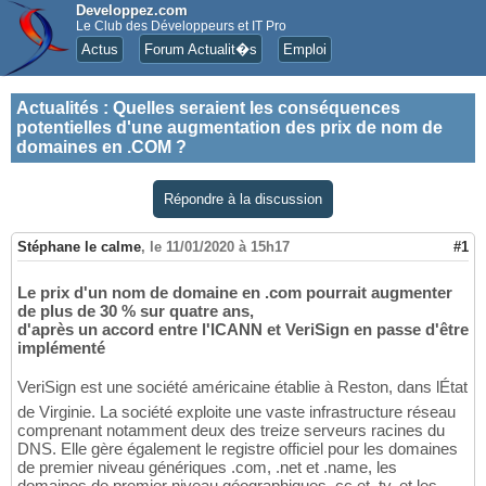
Developpez.com
Le Club des Développeurs et IT Pro
Actus
Forum Actualit�s
Emploi
Actualités
:
Quelles seraient les conséquences
potentielles d'une augmentation des prix de nom de
domaines en .COM ?
Répondre à la discussion
Stéphane le calme
,
le 11/01/2020 à 15h17
#1
Le prix d'un nom de domaine en .com pourrait augmenter
de plus de 30 % sur quatre ans,
d'après un accord entre l'ICANN et VeriSign en passe d'être
implémenté
VeriSign est une société américaine établie à Reston, dans lÉtat
de Virginie. La société exploite une vaste infrastructure réseau
comprenant notamment deux des treize serveurs racines du
DNS. Elle gère également le registre officiel pour les domaines
de premier niveau génériques .com, .net et .name, les
domaines de premier niveau géographiques .cc et .tv, et les