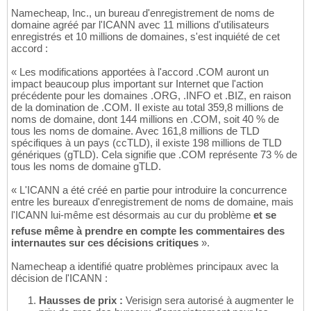
Namecheap, Inc., un bureau d'enregistrement de noms de
domaine agréé par l'ICANN avec 11 millions d'utilisateurs
enregistrés et 10 millions de domaines, s'est inquiété de cet
accord :
« Les modifications apportées à l'accord .COM auront un
impact beaucoup plus important sur Internet que l'action
précédente pour les domaines .ORG, .INFO et .BIZ, en raison
de la domination de .COM. Il existe au total 359,8 millions de
noms de domaine, dont 144 millions en .COM, soit 40 % de
tous les noms de domaine. Avec 161,8 millions de TLD
spécifiques à un pays (ccTLD), il existe 198 millions de TLD
génériques (gTLD). Cela signifie que .COM représente 73 % de
tous les noms de domaine gTLD.
« L'ICANN a été créé en partie pour introduire la concurrence
entre les bureaux d'enregistrement de noms de domaine, mais
l'ICANN lui-même est désormais au cur du problème
et se
refuse même à prendre en compte les commentaires des
internautes sur ces décisions critiques
».
Namecheap a identifié quatre problèmes principaux avec la
décision de l'ICANN :
Hausses de prix :
Verisign sera autorisé à augmenter le