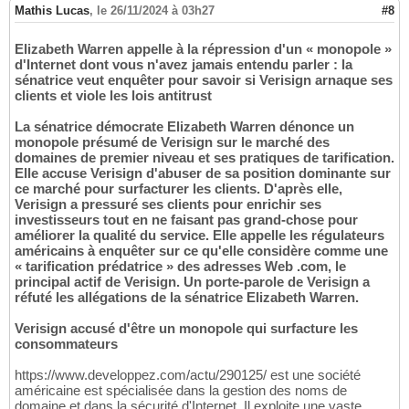
Mathis Lucas
,
le 26/11/2024 à 03h27
#8
Elizabeth Warren appelle à la répression d'un « monopole »
d'Internet dont vous n'avez jamais entendu parler : la
sénatrice veut enquêter pour savoir si Verisign arnaque ses
clients et viole les lois antitrust
La sénatrice démocrate Elizabeth Warren dénonce un
monopole présumé de Verisign sur le marché des
domaines de premier niveau et ses pratiques de tarification.
Elle accuse Verisign d'abuser de sa position dominante sur
ce marché pour surfacturer les clients. D'après elle,
Verisign a pressuré ses clients pour enrichir ses
investisseurs tout en ne faisant pas grand-chose pour
améliorer la qualité du service. Elle appelle les régulateurs
américains à enquêter sur ce qu'elle considère comme une
« tarification prédatrice » des adresses Web .com, le
principal actif de Verisign. Un porte-parole de Verisign a
réfuté les allégations de la sénatrice Elizabeth Warren.
Verisign accusé d'être un monopole qui surfacture les
consommateurs
https://www.developpez.com/actu/290125/ est une société
américaine est spécialisée dans la gestion des noms de
domaine et dans la sécurité d'Internet. Il exploite une vaste