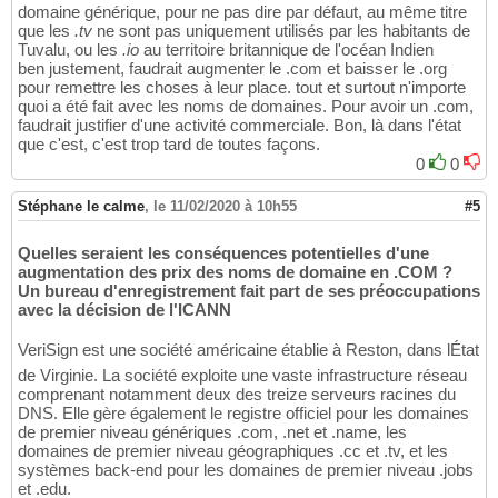
domaine générique, pour ne pas dire par défaut, au même titre
que les
.tv
ne sont pas uniquement utilisés par les habitants de
Tuvalu, ou les
.io
au territoire britannique de l'océan Indien
ben justement, faudrait augmenter le .com et baisser le .org
pour remettre les choses à leur place. tout et surtout n'importe
quoi a été fait avec les noms de domaines. Pour avoir un .com,
faudrait justifier d'une activité commerciale. Bon, là dans l'état
que c'est, c'est trop tard de toutes façons.
0
0
Stéphane le calme
,
le 11/02/2020 à 10h55
#5
Quelles seraient les conséquences potentielles d'une
augmentation des prix des noms de domaine en .COM ?
Un bureau d'enregistrement fait part de ses préoccupations
avec la décision de l'ICANN
VeriSign est une société américaine établie à Reston, dans lÉtat
de Virginie. La société exploite une vaste infrastructure réseau
comprenant notamment deux des treize serveurs racines du
DNS. Elle gère également le registre officiel pour les domaines
de premier niveau génériques .com, .net et .name, les
domaines de premier niveau géographiques .cc et .tv, et les
systèmes back-end pour les domaines de premier niveau .jobs
et .edu.