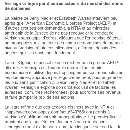
Verisign critiqué par d'autres acteurs du marché des noms
de domaines
La plainte de Jerry Nadler et Elizabeth Warren intervient peu
après que l'American Economic Liberties Project (AELP) et
d'autres groupes ont demandé à la NTIA et au ministère
américain de la Justice de ne pas renouveler le contrat de
Verisign sans appel d'offres, alléguant que l'entreprise détenait
un monopole sur le secteur des noms de domaines de premier
niveau. Verisign réfute ces allégations, affirmant depuis des
années qu'elles sont sans fondement.
Laurel Kilgour, responsable de la recherche du groupe AELP,
affirme : « Verisign est l'exemple même d'un termite
économique et utilise depuis trop longtemps son monopole sur
les domaines, approuvé par le gouvernement, pour augmenter
les prix sans justification ». Selon Jerry Nadler et Elizabeth
Warren, Verisign a exploité son droit exclusif de facturer les
adresses .com, très recherchées, pour accroître ses revenus
et faire grimper le prix de ses actions.
La lettre affirme que des accords distincts avec la NTIA et
l'https://web.developpez.com/actu/343765/ ont permis à
Verisign d'établir un pouvoir monopolistique. Le premier fixe le
montant que la société peut facturer à ses clients pour
l'enregistrement d'adresses .com, tandis que le second fait de