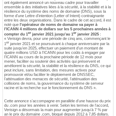
ont également annoncé un nouveau cadre pour travailler
ensemble à des initiatives liées à la sécurité, à la stabilité et à la
résilience du système des noms de domaine (DNS), sous la
forme d'une Lettre d'intention (Letter of Intent) contraignante
entre les deux organisations. Dans le cadre de cet accord, il est
noté que
l'opérateur de noms de domaine va payer à
l'ICANN 4 millions de dollars sur les 5 prochaines années à
er
er
compter du 1
janvier 2021 jusqu'au 1
janvier 2025
:
« Verisign devra, pour une période de cinq ans, commençant le
er
1
janvier 2021 et se poursuivant à chaque anniversaire par la
suite jusqu'en 2025, effectuer un paiement d'un montant de
quatre millions USD à l'ICANN pour les coûts à engager par
l'ICANN au cours de la prochaine période de 12 mois pour
mener, faciliter ou soutenir des activités qui préservent et
améliorent la sécurité, la stabilité et la résilience du DNS, ce qui
peut inclure, sans limitation, des mesures actives pour
promouvoir et/ou faciliter le déploiement de DNSSEC,
l'atténuation des menaces de sécurité, l'atténuation des
collisions de noms, la gouvernance du système de serveur
racine et la recherche sur le fonctionnement du DNS ».
Cette annonce s'accompagne en parallèle d'une hausse du prix
du .com pour les années à venir. Selon les termes de l'accord,
Verisign a désormais la main pour augmenter jusqu'à 7 % par
an le prix du domaine .com, bloqué depuis 2012 à 7,85 dollars.