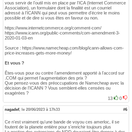
vous servir de l'outil mis en place par l'ICA (Internet Commerce
Association), un formulaire dont la finalité est un courriel
adressé à l'ICANN qui peut vous permettre d'écrire le moins
possible et de dire si vous êtes en faveur ou non.
https://www.internetcommerce.org/comment-com/
https://www.icann.org/public-comments/com-amendment-3-
2020-01-03-en
Source : https://www.namecheap.com/blog/icann-allows-com-
price-increases-gets-more-money/
Et vous ?
Êtes-vous pour ou contre l'amendement apporté à l'accord sur
.COM qui permet l'augmentation des prix ?
Que pensez-vous des préoccupations de Namecheap avec la
décision de l'ICANN ? Vous semblent-elles censées ou
exagérées ?
13
0
nagadef
,
le 20/06/2023 à 17h33
#6
Ce n'est vraiment qu'une bande de voyou ces amerloc, il se
foutent de la planete entière pour s'enrichir toujours plus
La gestion des extensions de NDD devraient être donner à des