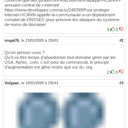
confirme-que-des-pirates-ont-effectivement-attaque-l-ICANN-l-
annuaire-central-de-l-internet/
https://www.developpez.com/actu/248399/Pour-proteger-
Internet-l-ICANN-appelle-la-communaute-a-un-deploiement-
complet-de-DNSSEC-pour-prevenir-les-attaques-du-systeme-
de-noms-de-domaine/
9
0
nirgal76
,
le 13/01/2020 à 15h01
#2
Qu'en pensez-vous ?
Qu'il va être temps d'abandonner tout domaine gérer par les
USA. Après, .com, c'est pour du commercial, le principe
d'augmentation me gêne moins que sur du .org.
2
0
Volgaan
,
le 14/01/2020 à 15h41
#3