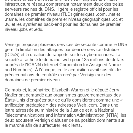
infrastructure réseau comprenant notamment deux des treize
serveurs racines du DNS. Il gère le registre officiel pour les
domaines de premier niveau (TLD) génériques .com, .net et
.name, les domaines de premier niveau géographiques .cc et
.tv, et les systèmes back-end pour les domaines de premier
niveau .jobs et .edu.
Verisign propose plusieurs services de sécurité comme le DNS
géré, la limitation des attaques par déni de service distribué
(DDoS) et la création de rapports sur les cybermenaces. La
société a racheté le domaine .web pour 135 millions de dollars
auprès de l'ICANN (Internet Corporation for Assigned Names
and Numbers). À l'époque, cette acquisition avait suscité des
préoccupations du contrôle exercé par Verisign sur des
domaines de premier niveau.
Ce mois-ci, la sénatrice Elizabeth Warren et le député Jerry
Nadler ont demandé aux organismes gouvernementaux des
États-Unis d'enquêter sur ce qu'ils considèrent comme une «
tarification prédatrice » des adresses Web .com. Dans une
lettre adressée au ministère de la Justice et à la National
Telecommunications and Information Administration (NTIA), les
deux accusent Verisign d'abuser de sa position dominante sur
le marché afin de surfacturer les clients.