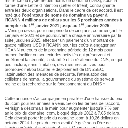
résilience du système des noms de domaine (DNS), sous la
forme d'une Lettre d'intention (Letter of Intent) contraignante
entre les deux organisations. Dans le cadre de cet accord, il est
noté que
l'opérateur de noms de domaine va payer à
l'ICANN 4 millions de dollars sur les 5 prochaines années à
er
er
compter du 1
janvier 2021 jusqu'au 1
janvier 2025
:
« Verisign devra, pour une période de cinq ans, commençant le
1er janvier 2021 et se poursuivant à chaque anniversaire par la
suite jusqu'en 2025, effectuer un paiement d'un montant de
quatre millions USD à l'ICANN pour les coûts à engager par
l'ICANN au cours de la prochaine période de 12 mois pour
mener, faciliter ou soutenir des activités qui préservent et
améliorent la sécurité, la stabilité et la résilience du DNS, ce qui
peut inclure, sans limitation, des mesures actives pour
promouvoir et/ou faciliter le déploiement de DNSSEC,
l'atténuation des menaces de sécurité, l'atténuation des
collisions de noms, la gouvernance du système de serveur
racine et la recherche sur le fonctionnement du DNS ».
Cette annonce s'accompagne en parallèle d'une hausse du prix
du .com pour les années à venir. Selon les termes de l'accord,
Verisign a désormais la main pour augmenter jusqu'à 7 % par
an le prix du domaine .com, bloqué depuis 2012 à 7,85 dollars.
Cela devrait porter le prix du domaine .com à 10,26 dollars en
octobre 2024. Le prix du .com avait été gelé sous l'ère de
l'ancien président américain Barack Obama avant sa remise en