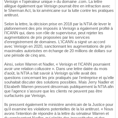
Verisign « l'opérateur unique » du domaine .com. La lettre
allègue également que Verisign pourrait être en infraction avec
le Sherman Act, la loi américaine sur la lutte contre les pratiques
antitrust.
Selon la lettre, la décision prise en 2018 par la NTIA de lever le
plafonnement des prix imposés à Verisign a également profité à
l'ICANN qui, dans son rôle de superviseur, peut rejeter les
augmentations de prix proposées par les services
d'enregistrement de domaines. L'ICANN a signé un accord
avec Verisign en 2020, sanctionnant les augmentations de prix
maximales autorisées en échange de 20 millions de dollars sur
une période de cinq ans.
Ainsi, selon Warren et Nadler, « Verisign et l'ICANN pourraient
avoir une relation collusoire ». Dans une lettre datée du mois
d'août, la NTIA a fait savoir à Verisign qu'elle avait des
questions concernant les prix pratiqués par l'entreprise et qu'elle
souhaitait discuter des solutions possibles. Mais Jerry Nadler et
Elizabeth Warren pressent désormais publiquement la NTIA afin
que l'agence s'assure que les clients ne peuvent pas être
surfacturés par Verisign.
Ils pressent également le ministère américain de la Justice pour
qu'il examine les violations potentielles de la loi antitrust. « Nous
avons l'intention de répondre à la lettre du sénateur Warren et
du représentant Nadler, qui répète des inexactitudes et des