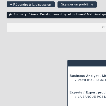
+
Signaler un problème
Répondre à la discussion
Forum
Général Développement
Algorithme & Mathématiqu
«
D
Business Analyst - M
↳
PACIFICA
- Ile de
Experte / Expert prod
↳
LA BANQUE POST