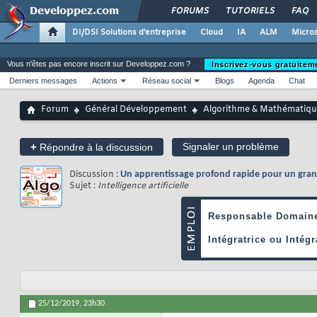
FORUMS
TUTORIELS
FAQ
DI/DSI Solutions d'entreprise
Cloud
IA
ALM
Micros
Vous n'êtes pas encore inscrit sur Developpez.com ?
Inscrivez-vous gratuitem
Derniers messages
Actions
Réseau social
Blogs
Agenda
Chat
Forum
Général Développement
Algorithme & Mathématiqu
+
Signaler un problème
Répondre à la discussion
Discussion :
Un apprentissage profond rapide pour un gran
Sujet :
Intelligence artificielle
25/12/2019,
23h30