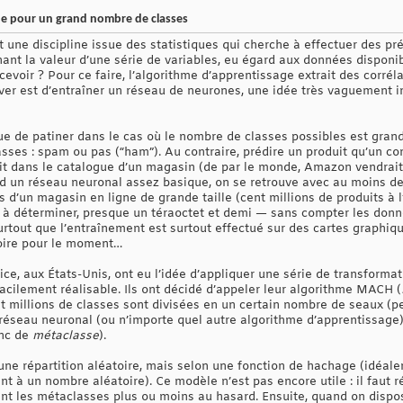
e pour un grand nombre de classes
 une discipline issue des statistiques qui cherche à effectuer des pr
hant la valeur d’une série de variables, eu égard aux données disponib
ecevoir ? Pour ce faire, l’algorithme d’apprentissage extrait des corrél
ver est d’entraîner un réseau de neurones, une idée très vaguement in
e de patiner dans le cas où le nombre de classes possibles est grand.
asses : spam ou pas (“ham”). Au contraire, prédire un produit qu’un 
it dans le catalogue d’un magasin (de par le monde, Amazon vendrait p
end un réseau neuronal assez basique, on se retrouve avec au moins d
s d’un magasin en ligne de grande taille (cent millions de produits à l
 à déterminer, presque un téraoctet et demi — sans compter les donné
rtout que l’entraînement est surtout effectué sur des cartes graphiqu
oire pour le moment…
ice, aux États-Unis, ont eu l’idée d’appliquer une série de transforma
acilement réalisable. Ils ont décidé d’appeler leur algorithme MACH (
nt millions de classes sont divisées en un certain nombre de seaux (
 réseau neuronal (ou n’importe quel autre algorithme d’apprentissage)
onc de
métaclasse
).
d’une répartition aléatoire, mais selon une fonction de hachage (idéa
t à un nombre aléatoire). Ce modèle n’est pas encore utile : il faut 
ant les métaclasses plus ou moins au hasard. Ensuite, quand on dispo