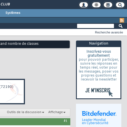
CLUB
Systèmes
Recherche avancée
Navigation
rand nombre de classes
Inscrivez-vous
gratuitement
pour pouvoir participer,
suivre les réponses en
temps réel, voter pour
les messages, poser vos
propres questions et
recevoir la newsletter
Outils de la discussion
Affichage
#1