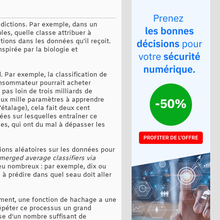
édictions. Par exemple, dans un
les, quelle classe attribuer à
ations dans les données qu’il reçoit.
spirée par la biologie et
 Par exemple, la classification de
consommateur pourrait acheter
as loin de trois milliards de
eux mille paramètres à apprendre
’étalage), cela fait deux cent
es sur lesquelles entraîner ce
es, qui ont du mal à dépasser les
tions aléatoires sur les données pour
merged average classifiers via
peu nombreux : par exemple, dix ou
 à prédire dans quel seau doit aller
lement, une fonction de hachage a une
répéter ce processus un grand
se d’un nombre suffisant de