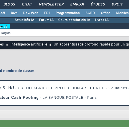
BLOGS
CHAT
NEWSLETTER
EMPLOI
ÉTUDES
DROIT
oft
Java
Dév. Web
EDI
Programmation
SGBD
Office
Mobiles
Actualités IA
Forum IA
Cours et tutoriels IA
Livres IA
ent !
Règles
es
Intelligence artificielle
Un apprentissage profond rapide pour un g
d nombre de classes