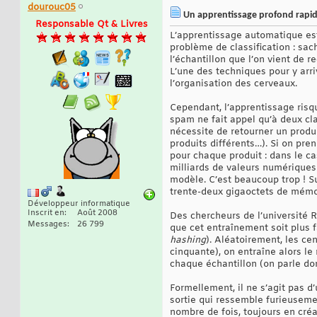
dourouc05
Un apprentissage profond rapid
Responsable Qt & Livres
L’apprentissage automatique est
problème de classification : sac
l’échantillon que l’on vient de r
L’une des techniques pour y arri
l’organisation des cerveaux.
Cependant, l’apprentissage risqu
spam ne fait appel qu’à deux cl
nécessite de retourner un produ
produits différents…). Si on pr
pour chaque produit : dans le ca
milliards de valeurs numériques
modèle. C’est beaucoup trop ! Su
trente-deux gigaoctets de mém
Développeur informatique
Inscrit en
Août 2008
Des chercheurs de l’université R
Messages
26 799
que cet entraînement soit plus f
hashing
). Aléatoirement, les ce
cinquante), on entraîne alors le
chaque échantillon (on parle d
Formellement, il ne s’agit pas 
sortie qui ressemble furieusemen
nombre de fois, toujours en cré