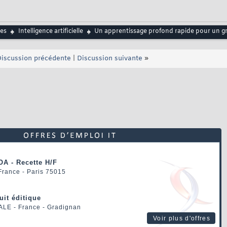
es
Intelligence artificielle
Un apprentissage profond rapide pour un g
iscussion précédente
|
Discussion suivante
»
OA - Recette H/F
 France - Paris 75015
uit éditique
ALE
- France - Gradignan
Voir plus d'offres