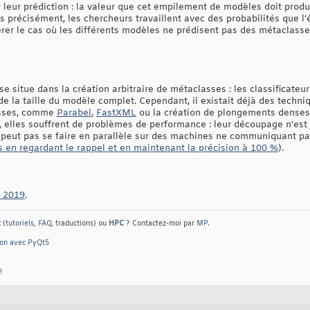
leur prédiction : la valeur que cet empilement de modèles doit produi
us précisément, les chercheurs travaillent avec des probabilités que l
rer le cas où les différents modèles ne prédisent pas des métaclasse
 se situe dans la création arbitraire de métaclasses : les classificate
 de la taille du modèle complet. Cependant, il existait déjà des tech
asses, comme
Parabel
,
FastXML
ou la création de plongements denses
 elles souffrent de problèmes de performance : leur découpage n’es
peut pas se faire en parallèle sur des machines ne communiquant pa
 en regardant le rappel et en maintenant la précision à 100 %
).
S 2019
.
t
(
tutoriels
,
FAQ
, traductions) ou
HPC
? Contactez-moi par
MP
.
hon avec PyQt5
!