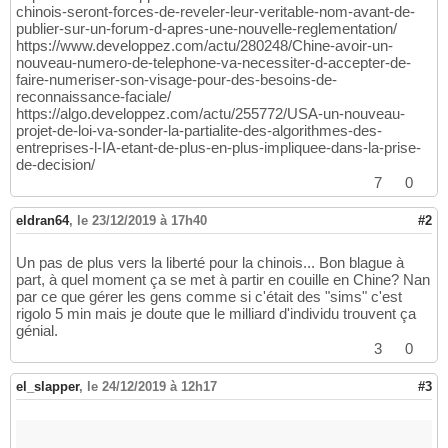
chinois-seront-forces-de-reveler-leur-veritable-nom-avant-de-
publier-sur-un-forum-d-apres-une-nouvelle-reglementation/
https://www.developpez.com/actu/280248/Chine-avoir-un-
nouveau-numero-de-telephone-va-necessiter-d-accepter-de-
faire-numeriser-son-visage-pour-des-besoins-de-
reconnaissance-faciale/
https://algo.developpez.com/actu/255772/USA-un-nouveau-
projet-de-loi-va-sonder-la-partialite-des-algorithmes-des-
entreprises-l-IA-etant-de-plus-en-plus-impliquee-dans-la-prise-
de-decision/
7
0
eldran64
,
le 23/12/2019 à 17h40
#2
Un pas de plus vers la liberté pour la chinois... Bon blague à
part, à quel moment ça se met à partir en couille en Chine? Nan
par ce que gérer les gens comme si c'était des "sims" c'est
rigolo 5 min mais je doute que le milliard d'individu trouvent ça
génial.
3
0
el_slapper
,
le 24/12/2019 à 12h17
#3