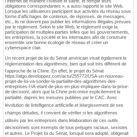
l'Internet de manière civilisée et saine, et remplir leurs
obligations correspondantes », a aussi rapporté le site Web.
Lorsque les utilisateurs participent aux activités du réseau sous
forme d'affichages de contenus, de réponses, de messages,
etc., ils ne doivent pas publier les informations illégales prévues
par le règlement. Selon le site Web, le règlement exige la
participation de multiples parties telles que les gouvernements,
les entreprises, la société et les internautes afin de construire
ensemble une bonne écologie de réseau et créer un
cyberespace clair.
Un récent projet de loi du Sénat américain visait également la
réglementation des algorithmes, bien quil soit très différent de
l'approche de la Chine. En effet, le projet du Sénat
https://algo.developpez.com/actu/255772/USA-un-nouveau-
projet-de-loi-va-sonder-la-partialite-des-algorithmes-des-
entreprises-l-IA-etant-de-plus-en-plus-impliquee-dans-la-prise-
de-decision/, alors que la Chine préconise explicitement la
partialité, daprès les mesures publiées par le CAC. Avec
lévolution de lintelligence artificielle et lélargissement de ses
champs détudes, il convient de vérifier si les algorithmes
utilisés par les entreprises dans lélaboration de ces outils
décisionnels sont exempts de tous préjugés raciaux, sexistes
et autres. Le Projet loi du Sénat, lorsquil sera adopté, obligerait