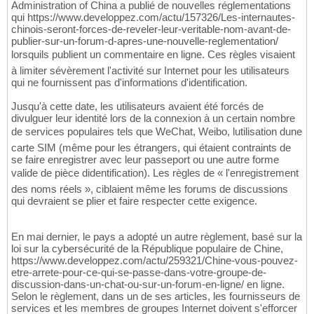
Administration of China a publié de nouvelles réglementations
qui https://www.developpez.com/actu/157326/Les-internautes-
chinois-seront-forces-de-reveler-leur-veritable-nom-avant-de-
publier-sur-un-forum-d-apres-une-nouvelle-reglementation/
lorsquils publient un commentaire en ligne. Ces règles visaient
à limiter sévèrement l'activité sur Internet pour les utilisateurs
qui ne fournissent pas d'informations d'identification.
Jusqu'à cette date, les utilisateurs avaient été forcés de
divulguer leur identité lors de la connexion à un certain nombre
de services populaires tels que WeChat, Weibo, lutilisation dune
carte SIM (même pour les étrangers, qui étaient contraints de
se faire enregistrer avec leur passeport ou une autre forme
valide de pièce didentification). Les règles de « l'enregistrement
des noms réels », ciblaient même les forums de discussions
qui devraient se plier et faire respecter cette exigence.
En mai dernier, le pays a adopté un autre règlement, basé sur la
loi sur la cybersécurité de la République populaire de Chine,
https://www.developpez.com/actu/259321/Chine-vous-pouvez-
etre-arrete-pour-ce-qui-se-passe-dans-votre-groupe-de-
discussion-dans-un-chat-ou-sur-un-forum-en-ligne/ en ligne.
Selon le règlement, dans un de ses articles, les fournisseurs de
services et les membres de groupes Internet doivent s'efforcer