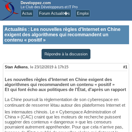
Developpez.com
Le Club des Développeurs et IT Pro
Actus
Forum Actualit�s
Emploi
Actualités
:
Les nouvelles règles d'Internet en Chine
exigent des algorithmes qui recommandent un
contenu « positif »
Répondre à la discussion
Stan Adkens
,
le 23/12/2019 à 17h15
#1
Les nouvelles règles d'Internet en Chine exigent des
algorithmes qui recommandent un contenu « positif »
Et qui font écho aux politiques de l'État, d'après un rapport
La Chine poursuit la réglementation de son cyberespace en
continuant de resserrer létau autour des plateformes Internet et
les internautes chinois. Le « Cyberspace Administration of
China » (CAC) craint que les moteurs de recherche puissent
suggérer des contenus « dangereux » que les censeurs
pourraient autrement appréhender. Pour que cela n'arrive pas,