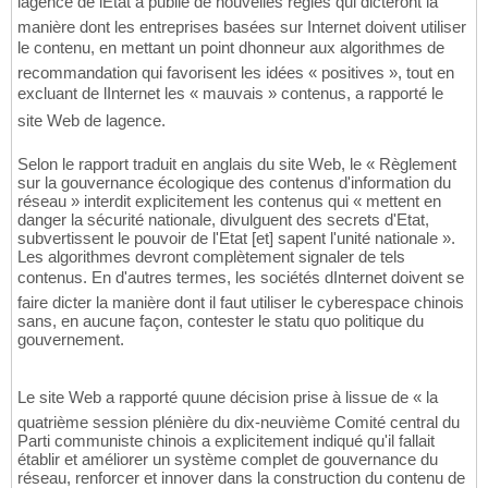
lagence de lEtat a publié de nouvelles règles qui dicteront la
manière dont les entreprises basées sur Internet doivent utiliser
le contenu, en mettant un point dhonneur aux algorithmes de
recommandation qui favorisent les idées « positives », tout en
excluant de lInternet les « mauvais » contenus, a rapporté le
site Web de lagence.
Selon le rapport traduit en anglais du site Web, le « Règlement
sur la gouvernance écologique des contenus d'information du
réseau » interdit explicitement les contenus qui « mettent en
danger la sécurité nationale, divulguent des secrets d'Etat,
subvertissent le pouvoir de l'Etat [et] sapent l'unité nationale ».
Les algorithmes devront complètement signaler de tels
contenus. En d'autres termes, les sociétés dInternet doivent se
faire dicter la manière dont il faut utiliser le cyberespace chinois
sans, en aucune façon, contester le statu quo politique du
gouvernement.
Le site Web a rapporté quune décision prise à lissue de « la
quatrième session plénière du dix-neuvième Comité central du
Parti communiste chinois a explicitement indiqué qu'il fallait
établir et améliorer un système complet de gouvernance du
réseau, renforcer et innover dans la construction du contenu de