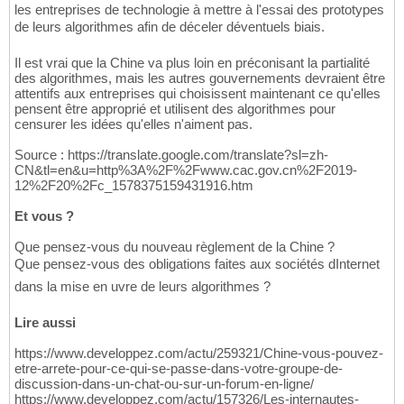
les entreprises de technologie à mettre à l'essai des prototypes
de leurs algorithmes afin de déceler déventuels biais.
Il est vrai que la Chine va plus loin en préconisant la partialité
des algorithmes, mais les autres gouvernements devraient être
attentifs aux entreprises qui choisissent maintenant ce qu'elles
pensent être approprié et utilisent des algorithmes pour
censurer les idées qu'elles n'aiment pas.
Source : https://translate.google.com/translate?sl=zh-
CN&tl=en&u=http%3A%2F%2Fwww.cac.gov.cn%2F2019-
12%2F20%2Fc_1578375159431916.htm
Et vous ?
Que pensez-vous du nouveau règlement de la Chine ?
Que pensez-vous des obligations faites aux sociétés dInternet
dans la mise en uvre de leurs algorithmes ?
Lire aussi
https://www.developpez.com/actu/259321/Chine-vous-pouvez-
etre-arrete-pour-ce-qui-se-passe-dans-votre-groupe-de-
discussion-dans-un-chat-ou-sur-un-forum-en-ligne/
https://www.developpez.com/actu/157326/Les-internautes-