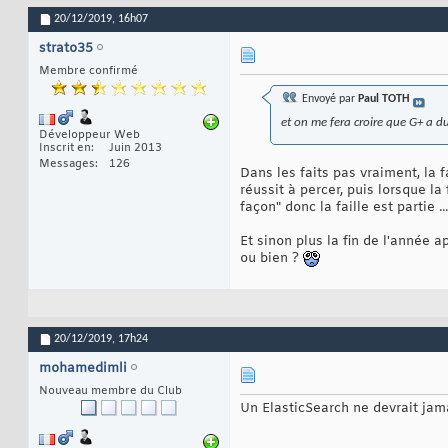
20/12/2019,
16h07
strato35
Membre confirmé
Envoyé par
Paul TOTH
et on me fera croire que G+ a du
Développeur Web
Inscrit en
Juin 2013
Messages
126
Dans les faits pas vraiment, la 
réussit à percer, puis lorsque la
façon" donc la faille est partie ..
Et sinon plus la fin de l'année 
ou bien ?
20/12/2019,
17h24
mohamedimli
Nouveau membre du Club
Un ElasticSearch ne devrait jam