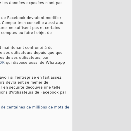
ue les données exposées n'ont pas
rs de Facebook devraient modifier
e. Comparitech conseille aussi aux
res ne suffisent pas et certains
 comptes ou faire l’objet de
t maintenant confronté à de
e ses utilisateurs depuis quelque
s de ses utilisateurs, par
OOK
qui dispose aussi de Whatsapp
oir si l'entreprise en fait assez
eurs devraient se méfier de
ur en sécurité découvre une telle
ions d'utilisateurs de Facebook par
 de centaines de millions de mots de