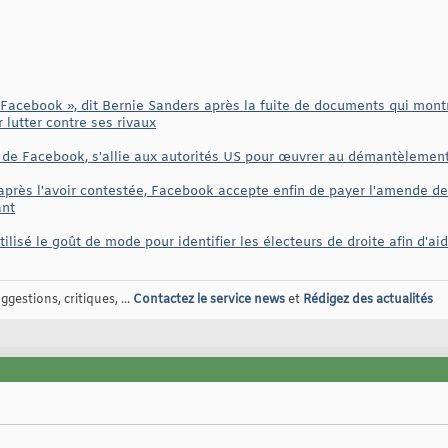
 Facebook », dit Bernie Sanders après la fuite de documents qui montr
 lutter contre ses rivaux
 de Facebook, s'allie aux autorités US pour œuvrer au démantèlement
après l'avoir contestée, Facebook accepte enfin de payer l'amende 
ant
ilisé le goût de mode pour identifier les électeurs de droite afin d'a
gestions, critiques, ...
Contactez le service news
et
Rédigez des actualités