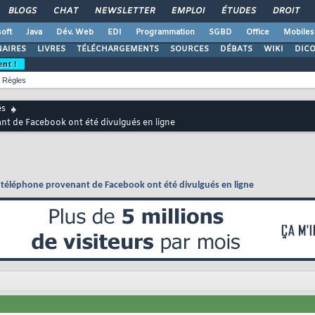
BLOGS
CHAT
NEWSLETTER
EMPLOI
ÉTUDES
DROIT
oft
Java
Dév. Web
EDI
Programmation
SGBD
Office
Mobiles
AIRES
LIVRES
TÉLÉCHARGEMENTS
SOURCES
DÉBATS
WIKI
DIC
ent !
Règles
és
nt de Facebook ont été divulgués en ligne
 téléphone provenant de Facebook ont été divulgués en ligne