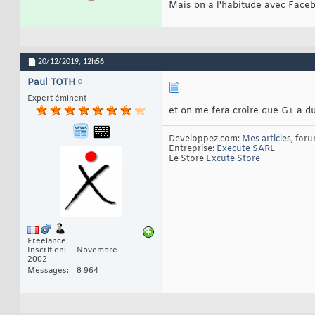
Mais on a l'habitude avec Faceb
20/12/2019,
12h56
Paul TOTH
Expert éminent
et on me fera croire que G+ a du
Developpez.com:
Mes articles
, for
Entreprise:
Execute SARL
Le Store
Excute Store
Freelance
Inscrit en
Novembre
2002
Messages
8 964