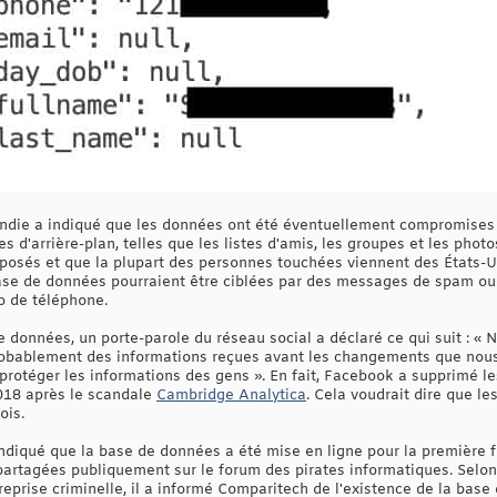
ondie a indiqué que les données ont été éventuellement compromises
 d'arrière-plan, telles que les listes d'amis, les groupes et les phot
posés et que la plupart des personnes touchées viennent des États-Un
ase de données pourraient être ciblées par des messages de spam ou 
o de téléphone.
e données, un porte-parole du réseau social a déclaré ce qui suit : «
 probablement des informations reçues avant les changements que nou
protéger les informations des gens ». En fait, Facebook a supprimé l
2018 après le scandale
Cambridge Analytica
. Cela voudrait dire que l
ois.
diqué que la base de données a été mise en ligne pour la première fo
partagées publiquement sur le forum des pirates informatiques. Selo
treprise criminelle, il a informé Comparitech de l'existence de la ba