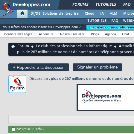
FORUMS
TUTORIELS
FAQ
DI/DSI Solutions d'entreprise
Cloud
IA
ALM
Micros
TUTORIELS
FAQ
WEBIN
Vous n'êtes pas encore inscrit sur Developpez.com ?
Inscrivez-vous gratuitem
Derniers messages
Actions
Réseau social
Blogs
Agenda
Chat
Forum
Le club des professionnels en informatique
Actualit
plus de 267 millions de noms et de numéros de téléphone provena
+
Signaler un problème
Répondre à la discussion
Discussion :
plus de 267 millions de noms et de numéros de
20/12/2019,
12h12