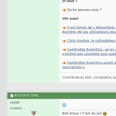
Et vous ?
Qu'en pensez-vous ?
Voir aussi
Il est temps de « démanteler
données de ses utilisateurs pour
Chris Hughes, le cofondateur
Cambridge Analytica : un an 
s'estime pas coupable pour aut
Cambridge Analytica aurait ut
insurrection »
Contribuez au club : corrections, sug
20/12/2019,
12h42
Invité
Invité(e)
Bah bravo ! C'est du joli