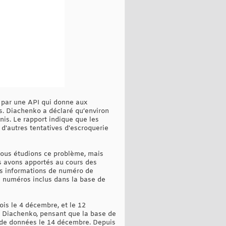
 par une API qui donne aux
os. Diachenko a déclaré qu’environ
is. Le rapport indique que les
d'autres tentatives d'escroquerie
 Nous étudions ce problème, mais
s avons apportés au cours des
es informations de numéro de
es numéros inclus dans la base de
is le 4 décembre, et le 12
n Diachenko, pensant que la base de
se de données le 14 décembre. Depuis