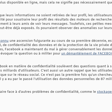
 plus disponible en ligne, mais cela ne signifie pas nécessairement q
ue leurs informations ne soient retirées de leur profil, les utilisateu
ité pour soustraire leur profil des résultats des moteurs de recherch
ment à leurs amis de voir leurs messages. Toutefois, ces petites mesu
ut-être déjà exposés. Ils pourraient observer des anomalies sur leurs
connu
une ascension fulgurante au cours de sa première décennie, es
de confidentialité des données et de la protection de la vie privée d
tes, Facebook a maintenant du mal à gérer convenablement les donnée
évoquer la question ou à militer pour
un démantèlement de FACEB
ook en matière de confidentialité soulèvent des questions quant à sav
 milliards d'utilisateurs. C'est aussi un autre rappel que les utilisat
lique sur le réseau social. Ce n'est pas la première fois qu'un cherche
y a eu par le passé l’utilisation des données personnelles de 87 mill
û faire face à d'autres problèmes de confidentialité, comme le
stockage