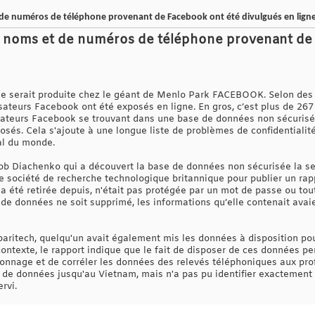
 de numéros de téléphone provenant de Facebook ont été divulgués en lign
de noms et de numéros de téléphone provenant de
e serait produite chez le géant de Menlo Park FACEBOOK. Selon des c
ateurs Facebook ont été exposés en ligne. En gros, c’est plus de 267 
sateurs Facebook se trouvant dans une base de données non sécurisée
osés. Cela s'ajoute à une longue liste de problèmes de confidentialité
al du monde.
Bob Diachenko qui a découvert la base de données non sécurisée la se
société de recherche technologique britannique pour publier un rappo
 a été retirée depuis, n'était pas protégée par un mot de passe ou to
e de données ne soit supprimé, les informations qu’elle contenait ava
ritech, quelqu'un avait également mis les données à disposition pou
contexte, le rapport indique que le fait de disposer de ces données p
nnage et de corréler les données des relevés téléphoniques aux profi
e de données jusqu'au Vietnam, mais n'a pas pu identifier exactemen
rvi.