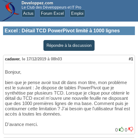
Developpez.com
Le Club des Développeurs et IT Pro
Actus
Forum Excel
Emploi
Excel
:
Détail TCD PowerPivot limité à 1000 lignes
Répondre à la discussion
cadaver
,
le 17/12/2019 à 08h03
#1
Bonjour,
bien que je pense avoir tout dit dans mon titre, mon problème
est le suivant : Je dispose de tables PowerPivot que je
synthétise par plusieurs TCD. Lorsque je clique pour obtenir le
détail du TCD excel m'ouvre une nouvelle feuille ne disposant
que des 1000 premières lignes de ma base. Comment puis je
contourner cette limitation ? J'ai besoin que l'utilisateur final est
accès à toutes les données.
D'avance merci.
0
0