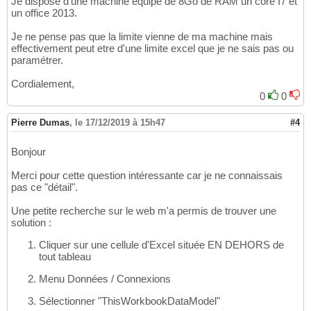
Je dispose d'une machine équipé de 8Go de RAM un core I7 et
un office 2013.
Je ne pense pas que la limite vienne de ma machine mais
effectivement peut etre d'une limite excel que je ne sais pas ou
paramétrer.
Cordialement,
0
0
Pierre Dumas
,
le 17/12/2019 à 15h47
#4
Bonjour
Merci pour cette question intéressante car je ne connaissais
pas ce "détail".
Une petite recherche sur le web m'a permis de trouver une
solution :
Cliquer sur une cellule d'Excel située EN DEHORS de
tout tableau
Menu Données / Connexions
Sélectionner "ThisWorkbookDataModel"