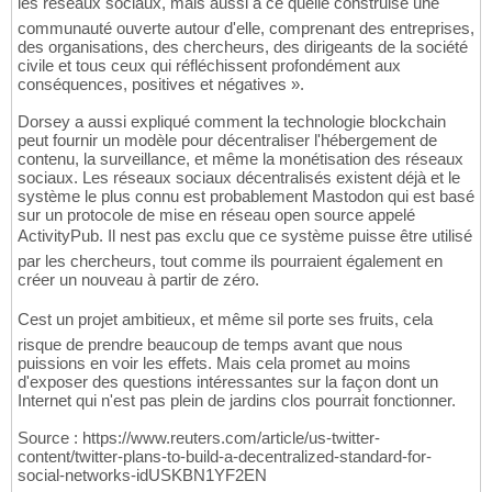
les réseaux sociaux, mais aussi à ce quelle construise une
communauté ouverte autour d'elle, comprenant des entreprises,
des organisations, des chercheurs, des dirigeants de la société
civile et tous ceux qui réfléchissent profondément aux
conséquences, positives et négatives ».
Dorsey a aussi expliqué comment la technologie blockchain
peut fournir un modèle pour décentraliser l'hébergement de
contenu, la surveillance, et même la monétisation des réseaux
sociaux. Les réseaux sociaux décentralisés existent déjà et le
système le plus connu est probablement Mastodon qui est basé
sur un protocole de mise en réseau open source appelé
ActivityPub. Il nest pas exclu que ce système puisse être utilisé
par les chercheurs, tout comme ils pourraient également en
créer un nouveau à partir de zéro.
Cest un projet ambitieux, et même sil porte ses fruits, cela
risque de prendre beaucoup de temps avant que nous
puissions en voir les effets. Mais cela promet au moins
d'exposer des questions intéressantes sur la façon dont un
Internet qui n'est pas plein de jardins clos pourrait fonctionner.
Source : https://www.reuters.com/article/us-twitter-
content/twitter-plans-to-build-a-decentralized-standard-for-
social-networks-idUSKBN1YF2EN