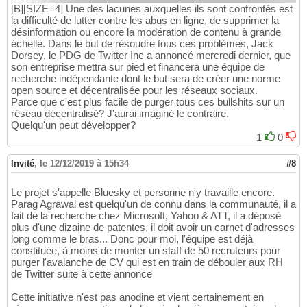
[B][SIZE=4] Une des lacunes auxquelles ils sont confrontés est
la difficulté de lutter contre les abus en ligne, de supprimer la
désinformation ou encore la modération de contenu à grande
échelle. Dans le but de résoudre tous ces problèmes, Jack
Dorsey, le PDG de Twitter Inc a annoncé mercredi dernier, que
son entreprise mettra sur pied et financera une équipe de
recherche indépendante dont le but sera de créer une norme
open source et décentralisée pour les réseaux sociaux.
Parce que c'est plus facile de purger tous ces bullshits sur un
réseau décentralisé? J'aurai imaginé le contraire.
Quelqu'un peut développer?
1
0
Invité
,
le 12/12/2019 à 15h34
#8
Le projet s'appelle Bluesky et personne n'y travaille encore.
Parag Agrawal est quelqu'un de connu dans la communauté, il a
fait de la recherche chez Microsoft, Yahoo & ATT, il a déposé
plus d'une dizaine de patentes, il doit avoir un carnet d'adresses
long comme le bras... Donc pour moi, l'équipe est déjà
constituée, à moins de monter un staff de 50 recruteurs pour
purger l'avalanche de CV qui est en train de débouler aux RH
de Twitter suite à cette annonce
Cette initiative n'est pas anodine et vient certainement en