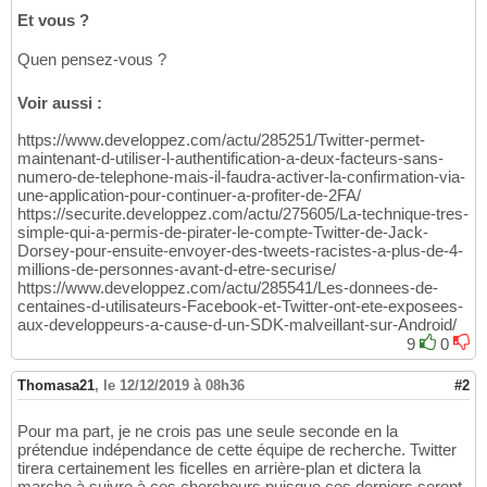
Et vous ?
Quen pensez-vous ?
Voir aussi :
https://www.developpez.com/actu/285251/Twitter-permet-
maintenant-d-utiliser-l-authentification-a-deux-facteurs-sans-
numero-de-telephone-mais-il-faudra-activer-la-confirmation-via-
une-application-pour-continuer-a-profiter-de-2FA/
https://securite.developpez.com/actu/275605/La-technique-tres-
simple-qui-a-permis-de-pirater-le-compte-Twitter-de-Jack-
Dorsey-pour-ensuite-envoyer-des-tweets-racistes-a-plus-de-4-
millions-de-personnes-avant-d-etre-securise/
https://www.developpez.com/actu/285541/Les-donnees-de-
centaines-d-utilisateurs-Facebook-et-Twitter-ont-ete-exposees-
aux-developpeurs-a-cause-d-un-SDK-malveillant-sur-Android/
9
0
Thomasa21
,
le 12/12/2019 à 08h36
#2
Pour ma part, je ne crois pas une seule seconde en la
prétendue indépendance de cette équipe de recherche. Twitter
tirera certainement les ficelles en arrière-plan et dictera la
marche à suivre à ces chercheurs puisque ces derniers seront