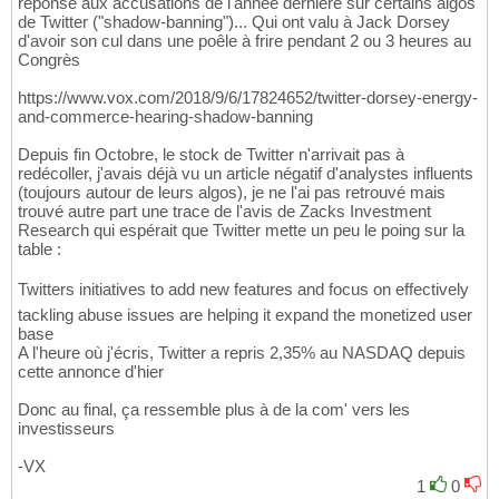
réponse aux accusations de l'année dernière sur certains algos
de Twitter ("shadow-banning")... Qui ont valu à Jack Dorsey
d'avoir son cul dans une poêle à frire pendant 2 ou 3 heures au
Congrès
https://www.vox.com/2018/9/6/17824652/twitter-dorsey-energy-
and-commerce-hearing-shadow-banning
Depuis fin Octobre, le stock de Twitter n'arrivait pas à
redécoller, j'avais déjà vu un article négatif d'analystes influents
(toujours autour de leurs algos), je ne l'ai pas retrouvé mais
trouvé autre part une trace de l'avis de Zacks Investment
Research qui espérait que Twitter mette un peu le poing sur la
table :
Twitters initiatives to add new features and focus on effectively
tackling abuse issues are helping it expand the monetized user
base
A l'heure où j'écris, Twitter a repris 2,35% au NASDAQ depuis
cette annonce d'hier
Donc au final, ça ressemble plus à de la com' vers les
investisseurs
-VX
1
0