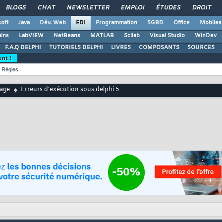
BLOGS
CHAT
NEWSLETTER
EMPLOI
ÉTUDES
DROIT
oft
Java
Dév. Web
EDI
Programmation
SGBD
Office
Mobiles
ains
LabVIEW
NetBeans
MATLAB
Scilab
Visual Studio
WinDev
F.A.Q DELPHI
TUTORIELS DELPHI
LIVRES
COMPOSANTS
SOURCES
ent !
Règles
age
Erreurs d'exécution sous delphi 5