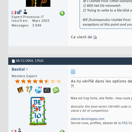
JB's UseNet Post: Other scenario
1) BDE Net Dir mismatch
2) Trying to write to a file/disk 
Expert Processus IT
Bill Zissimopoulos UseNet Post: 
Inscrit en
Mars 2003
exceptions at this point and you 
Messages
3 949
Ca vient de
là
06/11/2004,
17h25
Bestiol
Membre Expert
As-tu vérifié dans les options d
?!
Mea est trop forte, elle flotte : mea coule 
Basically this boot sector (Win95) code is 
stand 1 bit of competition.
olance.developpez.com
Servez-vous, profitez, abusez de la
FAQ De