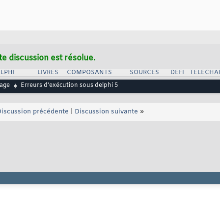
te discussion est résolue.
LPHI
LIVRES
COMPOSANTS
SOURCES
DEFI
TELECHA
age
Erreurs d'exécution sous delphi 5
iscussion précédente
|
Discussion suivante
»