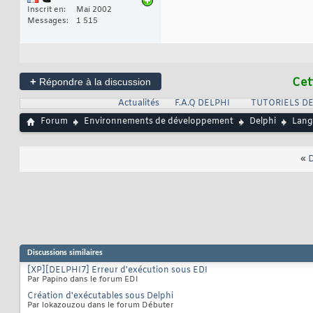
Inscrit en
Mai 2002
Messages
1 515
+
Cet
Répondre à la discussion
Actualités
F.A.Q DELPHI
TUTORIELS DE
Forum
Environnements de développement
Delphi
Lang
«
D
Discussions similaires
[XP][DELPHI7] Erreur d'exécution sous EDI
Par Papino dans le forum EDI
Création d'exécutables sous Delphi
Par lokazouzou dans le forum Débuter