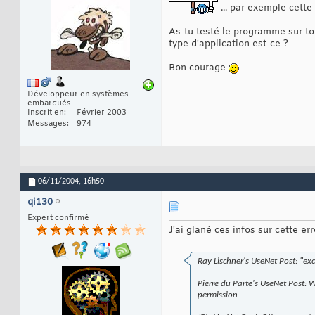
... par exemple cette
As-tu testé le programme sur ton
type d'application est-ce ?
Bon courage
Développeur en systèmes
embarqués
Inscrit en
Février 2003
Messages
974
06/11/2004,
16h50
qi130
Expert confirmé
J'ai glané ces infos sur cette err
Ray Lischner's UseNet Post: "exce
Pierre du Parte's UseNet Post: W
permission