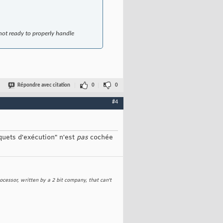
 not ready to properly handle
Répondre avec citation
0
0
#4
quets d'exécution" n'est
pas
cochée
rocessor, written by a 2 bit company, that can't