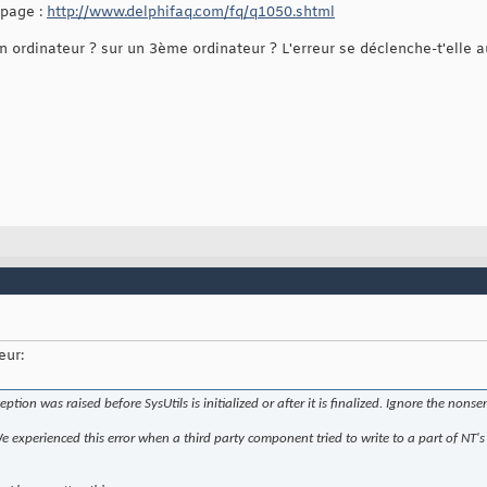
 page :
http://www.delphifaq.com/fq/q1050.shtml
 ordinateur ? sur un 3ème ordinateur ? L'erreur se déclenche-t'elle a
eur:
ption was raised before SysUtils is initialized or after it is finalized. Ignore the nonse
e experienced this error when a third party component tried to write to a part of NT's