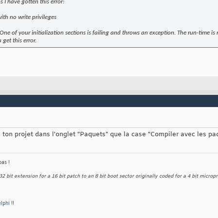
s I have gotten this error:
with no write privileges
One of your initialization sections is failing and throws an exception. The run-time is
get this error.
e ton projet dans l'onglet "Paquets" que la case "Compiler avec les pa
pas !
32 bit extension for a 16 bit patch to an 8 bit boot sector originally coded for a 4 bit microp
lphi
!!