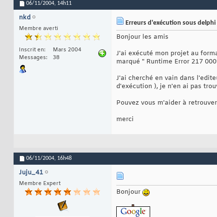
06/11/2004,
14h11
nkd
Erreurs d'exécution sous delphi
Membre averti
Bonjour les amis
Inscrit en
Mars 2004
J'ai exécuté mon projet au form
Messages
38
marqué " Runtime Error 217 000
J'ai cherché en vain dans l'edit
d'exécution ), je n'en ai pas trou
Pouvez vous m'aider à retrouver
merci
06/11/2004,
16h48
Juju_41
Membre Expert
Bonjour