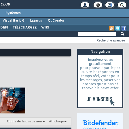
CLUB
Systèmes
Visual Basic 6
Lazarus
Qt Creator
DEFI
TÉLÉCHARGEZ
WIKI
Recherche avancée
Navigation
Inscrivez-vous
gratuitement
pour pouvoir participer,
suivre les réponses en
temps réel, voter pour
les messages, poser vos
propres questions et
recevoir la newsletter
Outils de la discussion
Affichage