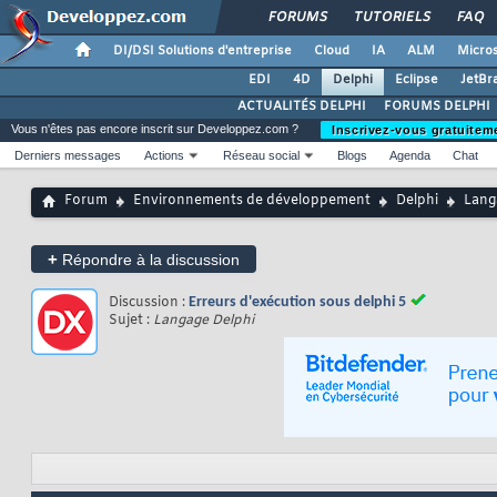
FORUMS
TUTORIELS
FAQ
DI/DSI Solutions d'entreprise
Cloud
IA
ALM
Micros
EDI
4D
Delphi
Eclipse
JetBr
ACTUALITÉS DELPHI
FORUMS DELPHI
Vous n'êtes pas encore inscrit sur Developpez.com ?
Inscrivez-vous gratuitem
Derniers messages
Actions
Réseau social
Blogs
Agenda
Chat
Forum
Environnements de développement
Delphi
Lang
+
Répondre à la discussion
Discussion :
Erreurs d'exécution sous delphi 5
Sujet :
Langage Delphi