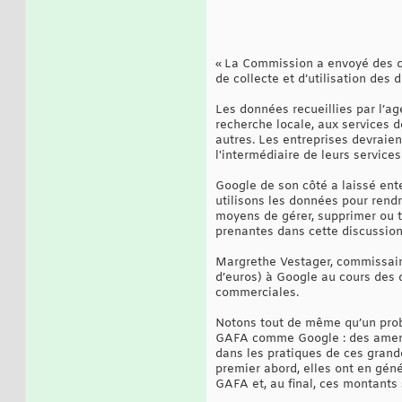
« La Commission a envoyé des q
de collecte et d’utilisation des 
Les données recueillies par l’a
recherche locale, aux services d
autres. Les entreprises devraie
l'intermédiaire de leurs services
Google de son côté a laissé ente
utilisons les données pour rendr
moyens de gérer, supprimer ou t
prenantes dans cette discussion 
Margrethe Vestager, commissaire
d’euros) à Google au cours des 
commerciales.
Notons tout de même qu’un probl
GAFA comme Google : des amendes
dans les pratiques de ces gran
premier abord, elles ont en gén
GAFA et, au final, ces montants