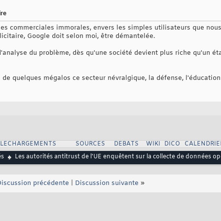
ire
s commerciales immorales, envers les simples utilisateurs que nou
licitaire, Google doit selon moi, être démantelée.
 d'analyse du problème, dès qu'une société devient plus riche qu'un ét
s de quelques mégalos ce secteur névralgique, la défense, l'éducation
ELECHARGEMENTS
SOURCES
DEBATS
WIKI
DICO
CALENDRIE
és
Les autorités antitrust de l'UE enquêtent sur la collecte de données o
iscussion précédente
|
Discussion suivante
»