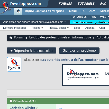
FORUMS
TUTORIELS
FAQ
DI/DSI Solutions d'entreprise
Cloud
IA
ALM
Micros
TUTORIELS
FAQ
WEBIN
Vous n'êtes pas encore inscrit sur Developpez.com ?
Inscrivez-vous gratuitem
Derniers messages
Actions
Réseau social
Blogs
Agenda
Chat
Forum
Le club des professionnels en informatique
Actualit
+
Signaler un problème
Répondre à la discussion
Discussion :
Les autorités antitrust de l'UE enquêtent sur 
02/12/2019,
06h59
Christian Olivier