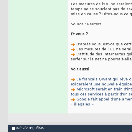
Les mesures de l’UE ne seraient
temps ne se soucient pas de savo
mise en cause ? Dites-nous ce 
Source : Reuters
Et vous ?
D’après vous, est-ce que cett
Les mesures de l’UE ne serai
L’attitude des internautes qu
surfer sur le net ne pourrait-el
Voir aussi
Le français Qwant qui rêve d
exigeraient une nouvelle équip
Microsoft serait en train d'i
tous ces services à partir d'un
Google fait appel d'une amend
« illégales »
02/12/2019,
08h36