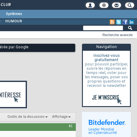
CLUB
Systèmes
O
HUMOUR
Recherche avancée
Navigation
pérée par Google
Inscrivez-vous
gratuitement
pour pouvoir participer,
suivre les réponses en
temps réel, voter pour
les messages, poser vos
propres questions et
recevoir la newsletter
Outils de la discussion
Affichage
#1