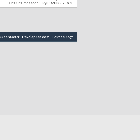
Dernier message:
07/03/2008,
21h26
s contacter
Developpez.com
Haut de page