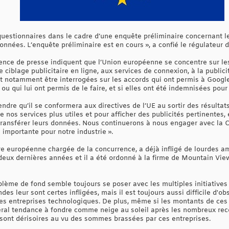
uestionnaires dans le cadre d’une enquête préliminaire concernant l
données. L’enquête préliminaire est en cours », a confié le régulateur 
gence de presse indiquent que l’Union européenne se concentre sur le
e ciblage publicitaire en ligne, aux services de connexion, à la public
nt notamment être interrogées sur les accords qui ont permis à Google
 ou qui lui ont permis de le faire, et si elles ont été indemnisées pour
ndre qu’il se conformera aux directives de l’UE au sortir des résultat
e nos services plus utiles et pour afficher des publicités pertinentes
ransférer leurs données. Nous continuerons à nous engager avec la C
importante pour notre industrie ».
 européenne chargée de la concurrence, a déjà infligé de lourdes ame
deux dernières années et il a été ordonné à la firme de Mountain Vie
ème de fond semble toujours se poser avec les multiples initiatives 
 leur sont certes infligées, mais il est toujours aussi difficile d'
des entreprises technologiques. De plus, même si les montants de ce
éral tendance à fondre comme neige au soleil après les nombreux reco
 sont dérisoires au vu des sommes brassées par ces entreprises.