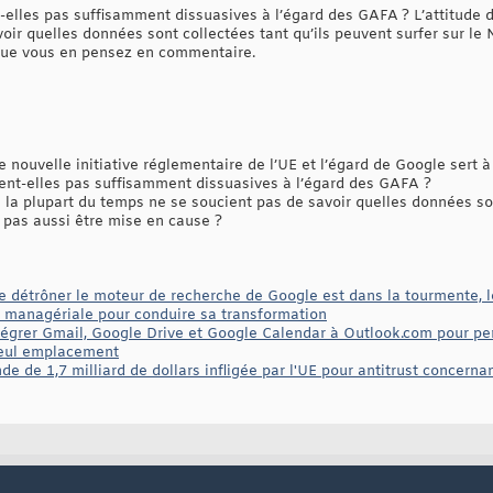
-elles pas suffisamment dissuasives à l’égard des GAFA ? L’attitude d
ir quelles données sont collectées tant qu’ils peuvent surfer sur le N
que vous en pensez en commentaire.
e nouvelle initiative réglementaire de l’UE et l’égard de Google sert 
ent-elles pas suffisamment dissuasives à l’égard des GAFA ?
i la plupart du temps ne se soucient pas de savoir quelles données son
le pas aussi être mise en cause ?
e détrôner le moteur de recherche de Google est dans la tourmente, 
e managériale pour conduire sa transformation
ntégrer Gmail, Google Drive et Google Calendar à Outlook.com pour per
 seul emplacement
e de 1,7 milliard de dollars infligée par l'UE pour antitrust concernan