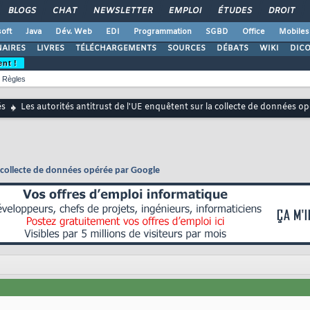
BLOGS
CHAT
NEWSLETTER
EMPLOI
ÉTUDES
DROIT
oft
Java
Dév. Web
EDI
Programmation
SGBD
Office
Mobiles
AIRES
LIVRES
TÉLÉCHARGEMENTS
SOURCES
DÉBATS
WIKI
DIC
ent !
Règles
és
Les autorités antitrust de l'UE enquêtent sur la collecte de données o
la collecte de données opérée par Google