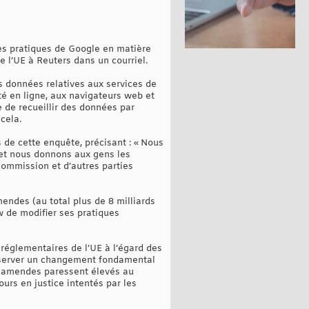
es pratiques de Google en matière
de l’UE à Reuters dans un courriel.
s données relatives aux services de
ité en ligne, aux navigateurs web et
 de recueillir des données par
 cela.
s de cette enquête, précisant : « Nous
, et nous donnons aux gens les
ommission et d’autres parties
ndes (au total plus de 8 milliards
w de modifier ses pratiques
réglementaires de l’UE à l’égard des
observer un changement fondamental
s amendes paressent élevés au
urs en justice intentés par les