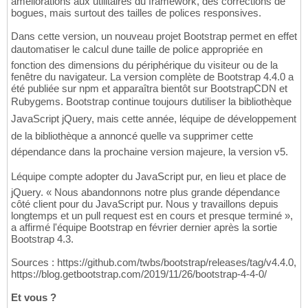
améliorations aux utilitaires du framework, des corrections de
bogues, mais surtout des tailles de polices responsives.
Dans cette version, un nouveau projet Bootstrap permet en effet
dautomatiser le calcul dune taille de police appropriée en
fonction des dimensions du périphérique du visiteur ou de la
fenêtre du navigateur. La version complète de Bootstrap 4.4.0 a
été publiée sur npm et apparaîtra bientôt sur BootstrapCDN et
Rubygems. Bootstrap continue toujours dutiliser la bibliothèque
JavaScript jQuery, mais cette année, léquipe de développement
de la bibliothèque a annoncé quelle va supprimer cette
dépendance dans la prochaine version majeure, la version v5.
Léquipe compte adopter du JavaScript pur, en lieu et place de
jQuery. « Nous abandonnons notre plus grande dépendance
côté client pour du JavaScript pur. Nous y travaillons depuis
longtemps et un pull request est en cours et presque terminé »,
a affirmé l'équipe Bootstrap en février dernier après la sortie
Bootstrap 4.3.
Sources : https://github.com/twbs/bootstrap/releases/tag/v4.4.0,
https://blog.getbootstrap.com/2019/11/26/bootstrap-4-4-0/
Et vous ?