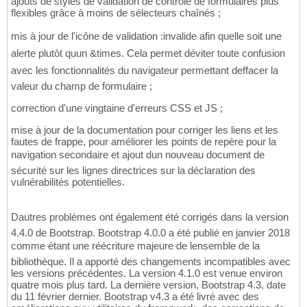
ajouts de styles de validation de contrôle de formulaires plus
flexibles grâce à moins de sélecteurs chaînés ;
mis à jour de l'icône de validation :invalide afin quelle soit une
alerte plutôt quun &times. Cela permet déviter toute confusion
avec les fonctionnalités du navigateur permettant deffacer la
valeur du champ de formulaire ;
correction d'une vingtaine d'erreurs CSS et JS ;
mise à jour de la documentation pour corriger les liens et les
fautes de frappe, pour améliorer les points de repère pour la
navigation secondaire et ajout dun nouveau document de
sécurité sur les lignes directrices sur la déclaration des
vulnérabilités potentielles.
Dautres problèmes ont également été corrigés dans la version
4.4.0 de Bootstrap. Bootstrap 4.0.0 a été publié en janvier 2018
comme étant une réécriture majeure de lensemble de la
bibliothèque. Il a apporté des changements incompatibles avec
les versions précédentes. La version 4.1.0 est venue environ
quatre mois plus tard. La dernière version, Bootstrap 4.3, date
du 11 février dernier. Bootstrap v4.3 a été livré avec des