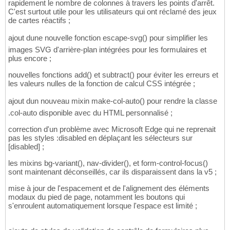
rapidement le nombre de colonnes à travers les points d'arrêt.
C'est surtout utile pour les utilisateurs qui ont réclamé des jeux
de cartes réactifs ;
ajout dune nouvelle fonction escape-svg() pour simplifier les
images SVG d'arrière-plan intégrées pour les formulaires et
plus encore ;
nouvelles fonctions add() et subtract() pour éviter les erreurs et
les valeurs nulles de la fonction de calcul CSS intégrée ;
ajout dun nouveau mixin make-col-auto() pour rendre la classe
.col-auto disponible avec du HTML personnalisé ;
correction d'un problème avec Microsoft Edge qui ne reprenait
pas les styles :disabled en déplaçant les sélecteurs sur
[disabled] ;
les mixins bg-variant(), nav-divider(), et form-control-focus()
sont maintenant déconseillés, car ils disparaissent dans la v5 ;
mise à jour de l'espacement et de l'alignement des éléments
modaux du pied de page, notamment les boutons qui
s'enroulent automatiquement lorsque l'espace est limité ;