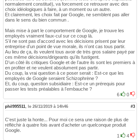
normalement constitué), va forcement ce retrouver avec des
choix idéologiques à faire, à un moment ou un autre.
Et clairement, les choix fait par Google, ne semblent pas aller
dans le sens du bien commun .
Mais mise à part le comportement de Google, je trouve les
employés vraiment faux-cul sur ce coup là.
S'il ne sont pas d'accord avec les décisions prisent par leur
entreprise d'un point de vue morale, ils n'ont cas tous partir.
Au lieu de ça, ils veulent tous avoir de très gros salaire payé par
ces même décisions/dirigeants qu'ils fustigent.
D'un côté ils critiques Google et de l'autre ils sont les premiers à
en profiter et ne veulent absolument pas partir.
Du coup, la vrai question à ce poser serait : Est-ce que les
employés de Google seraient Schizophrène ?
Et, du coup, question subsidiaire : Est-ce un prérequis pour
passer les tests préalables à l'embauche ?
6
0
phil995511
,
le 26/11/2019 à 14h46
#3
C'est juste la honte... Pour moi ce sera une raison de plus de
réfléchir à quatre fois avant d'acheter un quelconque produit
Google.
1
4