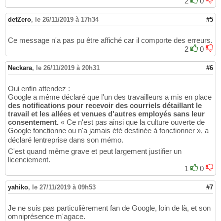
2
0
defZero
,
le 26/11/2019 à 17h34
#5
Ce message n'a pas pu être affiché car il comporte des erreurs.
2
0
Neckara
,
le 26/11/2019 à 20h31
#6
Oui enfin attendez :
Google a même déclaré que l'un des travailleurs a mis en place
des notifications pour recevoir des courriels détaillant le
travail et les allées et venues d'autres employés sans leur
consentement.
« Ce n'est pas ainsi que la culture ouverte de
Google fonctionne ou n'a jamais été destinée à fonctionner », a
déclaré lentreprise dans son mémo.
C'est quand même grave et peut largement justifier un
licenciement.
1
0
yahiko
,
le 27/11/2019 à 09h53
#7
Je ne suis pas particulièrement fan de Google, loin de là, et son
omniprésence m'agace.