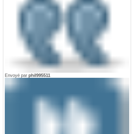
Envoyé par
phil995511