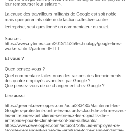
leur rembourser leur salaire ».
La cause des travailleurs militants de Google est soit noble,
mais quespèrent-ils obtenir de laction collective contre
lentreprise, sest questionné un commentateur du sujet.
Source :
https://www.nytimes.com/2019/11/25/technology/google-fires-
workers.html?partner=IFTTT
Et vous ?
Quen pensez-vous ?
Quel commentaire faites-vous des raisons des licenciements
des quatre employés avancées par Google ?
Que pensez-vous de ce changement chez Google ?
Lire aussi
https://green-it.developpez.com/actu/283430/Maintenant-les-
Googlers-protestent-contre-les-accords-cloud-de-la-firme-avec-
les-entreprises-petrolieres-selon-eux-les-objectifs-de-l-
entreprise-pour-le-climat-ne-sont-pas-suffisants/
https://www.developpez.com/actu/237298/Les-employes-de-
Google-demandent-l-arret-de-l-arbitrage-force-dans-l-industrie-