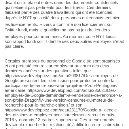
disant qu'ils étaient entrés dans des documents confidentiels
qui n'étaient pas pertinents pour leur travail. Ces derniers
faisaient partie des quatre travailleurs qui ont été licenciés,
daprès le NYT qui a cité deux personnes qui connaissent bien
les licenciements. Rivers a confirmé son licenciement sur
Twitter lundi, mais le quotidien na pas pu joindre les deux
employés pour commentaires. Au moment où le NYT faisait
son rapport lundi soir, l'identité des deux autres employés n'était
pas claire.
Certains membres du personnel de Google se sont organisés
et ont protesté contre leur employeur au cours des deux
dernières années sur des questions telles que
https://www.developpez.com/actu/203817/Des-employes-de-
Google-presentent-leur-demission-pour-protester-contre-la-
participation-de-l-entreprise-a-un-projet-en-IA-du-Pentagone/
américaine, https://www.developpez.com/actu/235031/Des-
employes-de-Google-demandent-a-l-entreprise-de-renoncer-a-
son-projet-Dragonfly-une-version-censuree-du-moteur-de-
recherche-pour-le-marche-chinois/ et son
https://www.developpez.com/actu/231170/Google-a-licencie-
des-dizaines-d-employes-pour-harcelement-sexuel-depuis-
2016-y-compris-13-cadres-superieurs/. Ces licenciements
devraient exacerber les relations déjà difficiles entre la direction