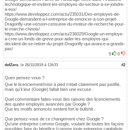
technologique-et-invitent-les-employes-du-secteur-a-se-joindre-
a-eux/
https://www.developpez.com/actu/235031/Des-employes-de-
Google-demandent-a-l-entreprise-de-renoncer-a-son-projet-
Dragonfly-une-version-censuree-du-moteur-de-recherche-pour-
le-marche-chinois/
https://www.developpez.com/actu/236029/Google-un-employe-
a-cree-un-fonds-de-greve-pour-aider-les-employes-qui-
decident-de-se-retirer-du-projet-Dragonfly-qui-avance-a-grands-
pas/
9
0
defZero
,
le 26/11/2019 à 13h33
#2
Quen pensez-vous ?
Que le licenciement/mise à pied n'était clairement pas justifié,
mais qu'il leur (Google) fallait bien une excuse .
Quel commentaire faites-vous des raisons des licenciements
des quatre employés avancées par Google ?
Que les motifs annoncés sentent fort le bullshit .
Que pensez-vous de ce changement chez Google ?
Qu'une entreprise comme Google, voulant de toutes les façons
possibles faire du bénéfice (comme toute entreprise capitaliste