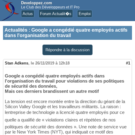
Developpez.com
Le Club des Développeurs et IT Pro
Actus
Forum Actualit�s
Emploi
Actualités
:
Google a congédié quatre employés actifs
dans l'organisation du travail
Répondre à la discussion
Stan Adkens
,
le 26/11/2019 à 12h18
#1
Google a congédié quatre employés actifs dans
l'organisation du travail pour violations de ses politiques
de sécurité des données,
Mais ces derniers brandissent un autre motif
La tension est encore montée entre la direction du géant de la
Silicon Valley Google et les travailleurs militants. La raison :
lentreprise de technologie a licencié quatre employés pour ce
quelle a qualifié de « violations claires et répétées de nos
politiques de sécurité des données ». Une note de service vue
par le New York Times (NYT), qui indiquait ce motif des