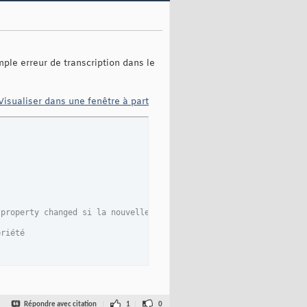
mple erreur de transcription dans le
Visualiser dans une fenêtre à part
 property changed si la nouvelle valeur est identique à la valeu
priété
Répondre avec citation
1
0