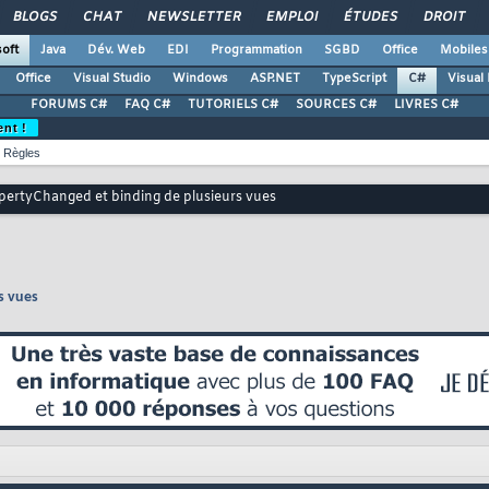
BLOGS
CHAT
NEWSLETTER
EMPLOI
ÉTUDES
DROIT
oft
Java
Dév. Web
EDI
Programmation
SGBD
Office
Mobiles
Office
Visual Studio
Windows
ASP.NET
TypeScript
C#
Visual
FORUMS C#
FAQ C#
TUTORIELS C#
SOURCES C#
LIVRES C#
ent !
Règles
pertyChanged et binding de plusieurs vues
s vues