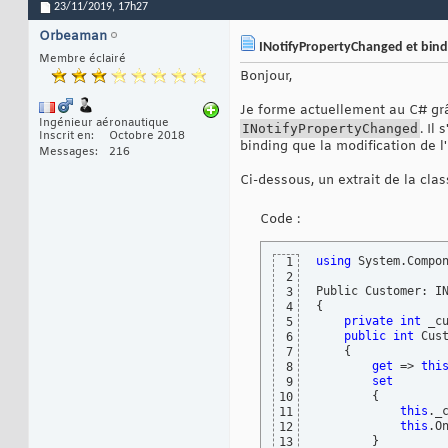
23/11/2019,
17h27
Orbeaman
INotifyPropertyChanged et bind
Membre éclairé
Bonjour,
Je forme actuellement au C# gr
Ingénieur aéronautique
INotifyPropertyChanged
. Il
Inscrit en
Octobre 2018
binding que la modification de l
Messages
216
Ci-dessous, un extrait de la clas
Code :
using
 System.Compon
1
2
3
{
4
private
int
 _cu
5
public
int
 Cust
6
{
7
get
 => 
thi
8
set
9
{
10
this
._c
11
this
.O
12
}
13