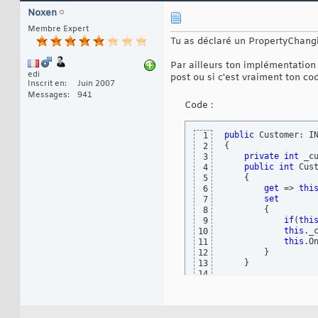
Noxen
Membre Expert
Tu as déclaré un PropertyChang
Par ailleurs ton implémentation 
edi
post ou si c'est vraiment ton co
Inscrit en
Juin 2007
Messages
941
Code :
public
1
{
2
private
int
 _cu
3
public
int
 Cust
4
{
5
get
 => 
thi
6
set
7
{
8
if
(
thi
9
this
._
10
this
.O
11
}
12
}
13
14
//...
15
16
public
event
 Pr
17
18