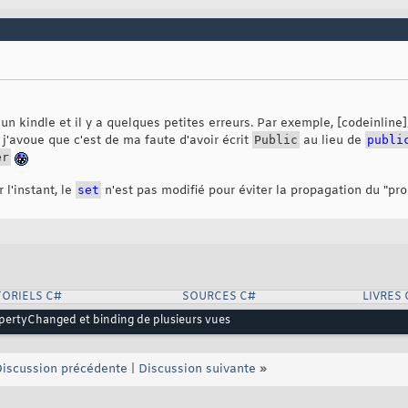
al
void
 OnPropertyChanged
(
[
CallerMemberName
]
string
 propertyName
nged?.Invoke
(
this
, 
new
 PropertyChangingEventArgs
(
propertyName
)
)
;
r d'un kindle et il y a quelques petites erreurs. Par exemple, [codeinli
s j'avoue que c'est de ma faute d'avoir écrit
Public
au lieu de
publi
er
 l'instant, le
set
n'est pas modifié pour éviter la propagation du "pro
ORIELS C#
SOURCES C#
LIVRES 
pertyChanged et binding de plusieurs vues
iscussion précédente
|
Discussion suivante
»