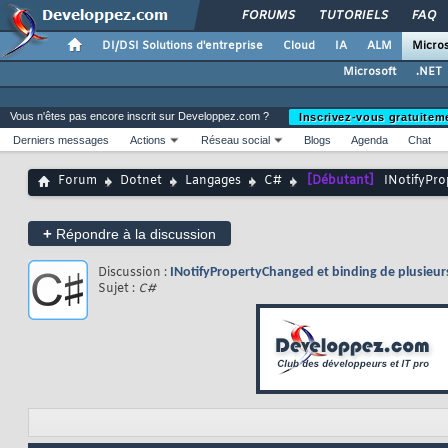
FORUMS
TUTORIELS
FAQ
DI/DSI Solutions d'entreprise
Cloud
IA
ALM
Micros
Microsoft
.NET
Vous n'êtes pas encore inscrit sur Developpez.com ?
Inscrivez-vous gratuitem
Derniers messages
Actions
Réseau social
Blogs
Agenda
Chat
Forum
Dotnet
Langages
C#
[Débutant]
INotifyPro
+
Répondre à la discussion
Discussion :
INotifyPropertyChanged et binding de plusieur
Sujet :
C#