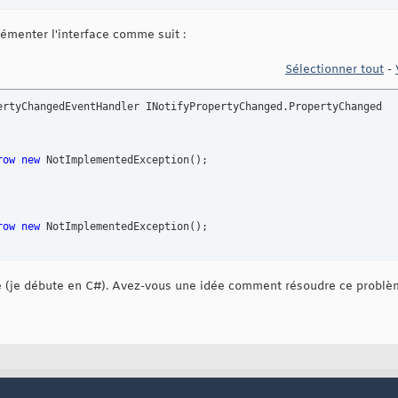
émenter l'interface comme suit :
opertyChangingEventHandler PropertyChanged; 
// pose problème
Sélectionner tout
-
al
void
 OnPropertyChanged
(
string
 propertyChanged
)
nged?.Invoke
(
this
, 
new
 PropertyChangingEventArgs
(
propertyName
)
)
;
ertyChangedEventHandler INotifyPropertyChanged.PropertyChanged

row
new
 NotImplementedException
(
)
;

row
new
 NotImplementedException
(
)
;

 (je débute en C#). Avez-vous une idée comment résoudre ce problè