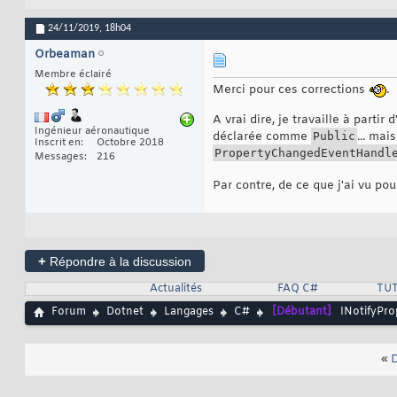
protected
virtu
19
{
20
24/11/2019,
18h04
       PropertyCha
21
}
22
Orbeaman
}
23
Membre éclairé
Merci pour ces corrections
.
A vrai dire, je travaille à parti
Ingénieur aéronautique
déclarée comme
Public
... mai
Inscrit en
Octobre 2018
PropertyChangedEventHandl
Messages
216
Par contre, de ce que j'ai vu pour
+
Répondre à la discussion
Actualités
FAQ C#
TUT
Forum
Dotnet
Langages
C#
[Débutant]
INotifyPro
«
D