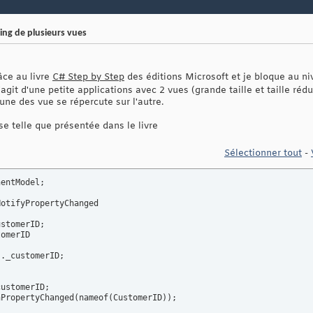
ing de plusieurs vues
âce au livre
C# Step by Step
des éditions Microsoft et je bloque au ni
 s'agit d'une petite applications avec 2 vues (grande taille et taille rédu
'une des vue se répercute sur l'autre.
se telle que présentée dans le livre
Sélectionner tout
-
entModel;

stomerID;

omerID

s
._customerID;

ustomerID;

nPropertyChanged
(
nameof
(
CustomerID
)
)
;
