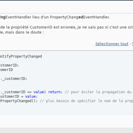
ing
EventHandler lieu d'un PropertyChang
ed
EventHandler.
de la propriété CustomerID est erronée, je ne sais pas si c'est une si
de, mais dans le doute :
Sélectionner tout
-
stomerID;

omerID

s
._customerID;

s
._customerID == 
value
)
return
; 
// pour éviter la propagation du
customerID = 
value
;

nPropertyChanged
(
)
; 
// plus besoin de spécifier le nom de la pro
opertyChangedEventHandler PropertyChanged; 
// pose problème