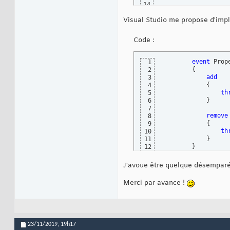
14
//...
15
Visual Studio me propose d'impl
16
public
event
 Pr
17
18
Code :
protected
virtu
19
{
20
       PropertyCha
21
event
 Prop
1
}
22
{
2
}
23
add
3
{
4
th
5
}
6
7
remove
8
{
9
th
10
}
11
}
12
J'avoue être quelque désemparé
Merci par avance !
23/11/2019,
19h17