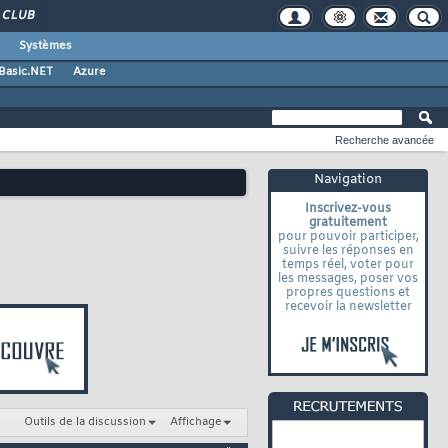
CLUB
Systèmes
 Basic.NET
Azure
Recherche avancée
Navigation
Inscrivez-vous
gratuitement
pour pouvoir participer,
suivre les réponses en
temps réel, voter pour
les messages, poser vos
propres questions et
recevoir la newsletter
Outils de la discussion
Affichage