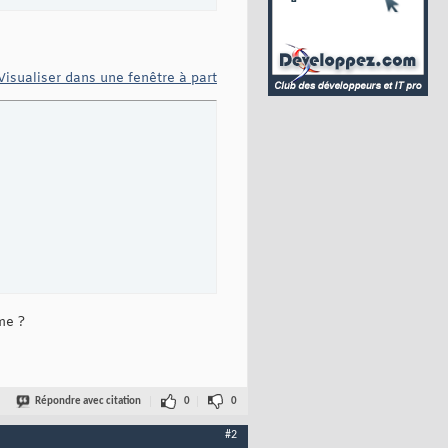
Visualiser dans une fenêtre à part
 
// écriture condensée par vraiment conseillée, mais ça suffit p
me ?
Répondre avec citation
0
0
#2