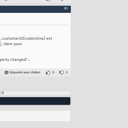
 = 
null
)
// grâce à l'attribut CallerMemberNameAttribute le nom 
#3
 
// écriture condensée par vraiment conseillée, mais ça suffit p
ne]_customerID[codeinline] est
c
, idem pour
perty changed"...
Répondre avec citation
0
0
C#