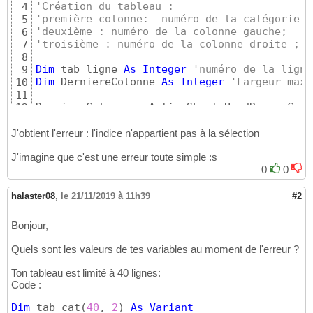
'Création du tableau :
4
'première colonne:  numéro de la catégorie;
5
'deuxième : numéro de la colonne gauche;
6
'troisième : numéro de la colonne droite ;
7
8
Dim
 tab_ligne 
As
Integer
'numéro de la ligne
9
Dim
 DerniereColonne 
As
Integer
'Largeur max 
10
11
DerniereColonne = ActiveSheet.UsedRange.Colu
12
13
tab_ligne = 
-1
14
J'obtient l'erreur : l'indice n'appartient pas à la sélection
15
J'imagine que c'est une erreur toute simple :s
For
 i = 
12
To
 DerniereColonne

16
0
0
17
If
 Cells
(
2
, i
)
 <> 
" "
Then
18
        tab_ligne = tab_ligne + 
1
19
halaster08
,
le 21/11/2019 à 11h39
#2
        tab_cat
(
tab_ligne, 
0
)
 = Cells
(
2
, i
)
.
20
        tab_cat
(
tab_ligne, 
1
)
 = i

21
Bonjour,
        tab_cat
(
tab_ligne, 
2
)
 = i

22
23
Quels sont les valeurs de tes variables au moment de l'erreur ?
Else
24
        tab_cat
(
tab_ligne, 
3
)
 = i

25
Ton tableau est limité à 40 lignes:
26
Code :
27
Dim
 tab_cat
(
40
, 
2
)
As
Variant
End
If
28