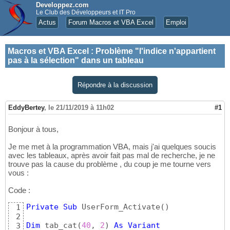
Developpez.com
Le Club des Développeurs et IT Pro
Actus
Forum Macros et VBA Excel
Emploi
Macros et VBA Excel
:
Problème "l'indice n'appartient
pas à la sélection" dans un tableau
Répondre à la discussion
EddyBertey
,
le 21/11/2019 à 11h02
#1
Bonjour à tous,
Je me met à la programmation VBA, mais j'ai quelques soucis
avec les tableaux, après avoir fait pas mal de recherche, je ne
trouve pas la cause du problème , du coup je me tourne vers
vous :
Code :
Private
Sub
 UserForm_Activate
(
)
1
2
Dim
 tab_cat
(
40
, 
2
)
As
Variant
3