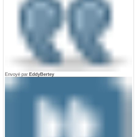
Envoyé par
EddyBertey