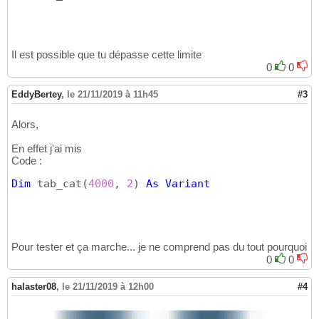
29
Next
30
31
32
Il est possible que tu dépasse cette limite
End
Sub
33
0
0
EddyBertey
,
le 21/11/2019 à 11h45
#3
Alors,
En effet j'ai mis
Code :
Dim
 tab_cat
(
4000
, 
2
)
As
Variant
Pour tester et ça marche... je ne comprend pas du tout pourquoi
0
0
halaster08
,
le 21/11/2019 à 12h00
#4