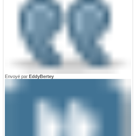
Envoyé par
EddyBertey