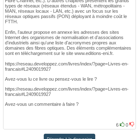
Fibre Channel, etc.). D'autres chapitres présentent les grands
types de réseaux (réseaux étendus - WAN, métropolitains -
MAN, réseaux locaux - LAN, etc.) avec un focus sur les
réseaux optiques passifs (PON) déployant à moindre coût le
FTTH.
Enfin, l'auteur propose en annexe les adresses des sites
Internet des organismes de normalisation et d'associations
d'industriels ainsi qu'une liste d'acronymes propres aux
domaines des fibres optiques. Des éléments complémentaires
sont en téléchargement sur le site www.editions-eni.fr.
https://reseau.developpez.com/livres/index/?page=Livres-en-
francais#L2409019927
Avez-vous lu ce livre ou pensez-vous le lire ?
https://reseau.developpez.com/livres/index/?page=Livres-en-
francais#L2409019927
Avez-vous un commentaire à faire ?
6
0