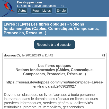
Developpez.com
Le Club des Développeurs et IT Pro
Actus
Forum Livres
Emploi
Livres
:
[Livre] Les fibres optiques - Notions
fondamentales (Câbles, Connectique, Composants,
Protocoles, Réseaux...)
Répondre à la discussion
dourouc05
,
le 20/11/2019 à 11h42
#1
Les fibres optiques
Notions fondamentales (Câbles, Connectique,
Composants, Protocoles, Réseaux...)
https://reseau.developpez.com/livres/index/?page=Livres-
en-francais#L2409019927
Devenu un classique, ce livre s'adresse à toute personne
intervenant dans le domaine des réseaux en fibres optiques
(services informatiques, services généraux, collectivités
territoriales, promoteurs immobiliers, gestionnaires