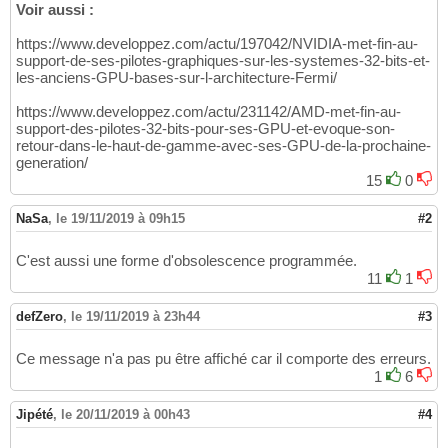
Voir aussi :
https://www.developpez.com/actu/197042/NVIDIA-met-fin-au-
support-de-ses-pilotes-graphiques-sur-les-systemes-32-bits-et-
les-anciens-GPU-bases-sur-l-architecture-Fermi/
https://www.developpez.com/actu/231142/AMD-met-fin-au-
support-des-pilotes-32-bits-pour-ses-GPU-et-evoque-son-
retour-dans-le-haut-de-gamme-avec-ses-GPU-de-la-prochaine-
generation/
15
0
NaSa
,
le 19/11/2019 à 09h15
#2
C'est aussi une forme d'obsolescence programmée.
11
1
defZero
,
le 19/11/2019 à 23h44
#3
Ce message n'a pas pu être affiché car il comporte des erreurs.
1
6
Jipété
,
le 20/11/2019 à 00h43
#4