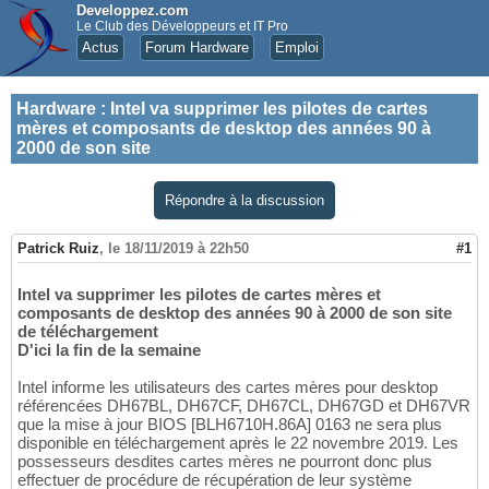
Developpez.com
Le Club des Développeurs et IT Pro
Actus
Forum Hardware
Emploi
Hardware
:
Intel va supprimer les pilotes de cartes
mères et composants de desktop des années 90 à
2000 de son site
Répondre à la discussion
Patrick Ruiz
,
le 18/11/2019 à 22h50
#1
Intel va supprimer les pilotes de cartes mères et
composants de desktop des années 90 à 2000 de son site
de téléchargement
D'ici la fin de la semaine
Intel informe les utilisateurs des cartes mères pour desktop
référencées DH67BL, DH67CF, DH67CL, DH67GD et DH67VR
que la mise à jour BIOS [BLH6710H.86A] 0163 ne sera plus
disponible en téléchargement après le 22 novembre 2019. Les
possesseurs desdites cartes mères ne pourront donc plus
effectuer de procédure de récupération de leur système