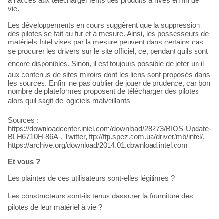
à l'accès aux téléchargements des produits arrivés en fin de
vie.
Les développements en cours suggèrent que la suppression
des pilotes se fait au fur et à mesure. Ainsi, les possesseurs de
matériels Intel visés par la mesure peuvent dans certains cas
se procurer les drivers sur le site officiel, ce, pendant quils sont
encore disponibles. Sinon, il est toujours possible de jeter un il
aux contenus de sites miroirs dont les liens sont proposés dans
les sources. Enfin, ne pas oublier de jouer de prudence, car bon
nombre de plateformes proposent de télécharger des pilotes
alors quil sagit de logiciels malveillants.
Sources :
https://downloadcenter.intel.com/download/28273/BIOS-Update-
BLH6710H-86A-, Twitter, ftp://ftp.spez.com.ua/driver/mb/intel/,
https://archive.org/download/2014.01.download.intel.com
Et vous ?
Les plaintes de ces utilisateurs sont-elles légitimes ?
Les constructeurs sont-ils tenus dassurer la fourniture des
pilotes de leur matériel à vie ?