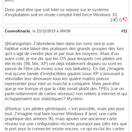
Donc peut-être que soit Intel se repose sur le système
d'exploitation soit en mode complot Intel force Windows 10.
2
0
CosmoKnacki
,
le 21/11/2019 à 00h58
#11
@transgohan: J'abonderai bien dans ton sens tant je suis
habitué voire blasé des pratiques des grands groupes dés lors
qu'il s'agit de vendre plus et par tous les moyens. Mais d'un
autre coté, je me dis que les OS pour lesquels ces pilotes ont
été écrits (98, Me, XP) ont déjà totalement disparu ou sont en
passe de l'être (du moins sous nos latitudes). En fait, j'imagine
mal qu'une bande d'irréductibles gaulois sous XP s'amusant à
réinstaller leur dinosaure tous les quatre matins puisse
représenter pour intel un marché à conquérir. Mais peut-être
que je me trompe et que la cible serait plutôt des TPEs (car on
parle notamment de cartes réseaux) non reliées à internet et qui
échapperaient aux statistiques? Mystère.
@foetus: Les pilotes génériques, c'est possible, mais pas pour
tout. J'imagine mal faire tourner Windows 8 avec une carte
graphique des années 90, mais ajouter une ancienne carte
réseau sur une configuration récente pourquoi pas (dés lors que
le port pour la connecter existe encore, ce qui exclut les cartes