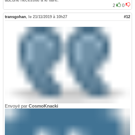
2
0
transgohan
,
le 21/11/2019 à 10h27
#12
Envoyé par
CosmoKnacki