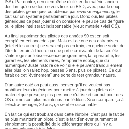
ISA). Par contre, rien n'empêche d'utiliser du matériel ancien
dés lors qu'on se tourne vers linux ou BSD, avec pour le coup
des pilotes génériques ou obtenus par
reverse engineering
, le
tout sur un système parfaitement à jour. Donc oui, les pilotes
génériques ça peut jouer si on considère le peu de cas de figure
où le pilote intel serait indispensable (vieux matériel+vieil OS).
Au final supprimer des pilotes des années 90 est en soit
complètement anecdotique. Mais est-ce que ces entreprises
(intel et les autres) ne seraient pas en train, en quelque sorte, de
tâter le terrain à l'heure où une partie croissante de la société
s'interroge sur l'obsolescence programmée, la réparabilité, les
garanties, les éléments rares, l'empreinte écologique du
numérique? Juste histoire de voir si elle peuvent tranquillement
aller plus loin (allez hop, passés 5 ans, plus de pilotes). Ce qui
ferait de cet "événement" une sorte de test grandeur nature.
D'un autre coté on peut aussi penser qu'il ne veulent pas
mobiliser leurs ingénieurs pour mettre à jour des pilotes de
matériel que presque plus personne n'utilise et surtout pour des
OS qui ne sont plus maintenus par l'éditeur. Si on compare ça à
l'électro-ménager, 20 ans, ça semble raisonnable.
En fait ce qui est troublant dans cette histoire, c'est pas le fait de
ne plus maintenir un pilote, c'est le fait d'enlever purement et
simplement la possibilité de le télécharger alors qu'il n'y a
aucune nécessité à le faire.