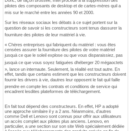
Donc, de façon brossée, Intel procède à la suppression des
pilotes des composants de desktop et de cartes-mères quil a
mis sur le marché entre les années 90 et 2000.
Sur les réseaux sociaux les débats à ce sujet portent sur la
question de savoir si les constructeurs sont tenus dassurer la
fourniture des pilotes de leur matériel à vie.
« Chères entreprises qui fabriquent du matériel : vous êtes
censées assurer la fourniture des pilotes de votre matériel
jusquà ce que le soleil explose ou que vous disparaissiez, pas
jusquà ce que vous soyez fatiguées dhéberger 20 mégaoctets
», lance un internaute. Seulement, la réalité est tout autre. En
effet, tandis que certains estiment que les constructeurs doivent
fournir les drivers à vie, dautres leur opposent le fait quil faille
prendre en compte les contrats et conditions de service qui
encadrent lesdites plateformes de téléchargement.
En fait tout dépend des constructeurs. En effet, HP a adopté
une approche similaire il y a 2 ans. Néanmoins, d'autres
comme Dell et Lenovo sont connus pour offrir aux utilisateurs
un accès complet aux pilotes plus anciens. Lenovo, en
particulier, a une section sur son site Web spécialement dédiée