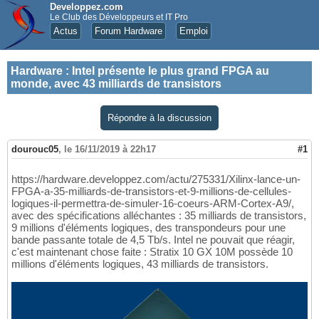
Developpez.com
Le Club des Développeurs et IT Pro
Actus
Forum Hardware
Emploi
Hardware
:
Intel présente le plus grand FPGA au
monde, avec 43 milliards de transistors
Répondre à la discussion
dourouc05
,
le 16/11/2019 à 22h17
#1
https://hardware.developpez.com/actu/275331/Xilinx-lance-un-
FPGA-a-35-milliards-de-transistors-et-9-millions-de-cellules-
logiques-il-permettra-de-simuler-16-coeurs-ARM-Cortex-A9/,
avec des spécifications alléchantes : 35 milliards de transistors,
9 millions d'éléments logiques, des transpondeurs pour une
bande passante totale de 4,5 Tb/s. Intel ne pouvait que réagir,
c'est maintenant chose faite : Stratix 10 GX 10M possède 10
millions d'éléments logiques, 43 milliards de transistors.