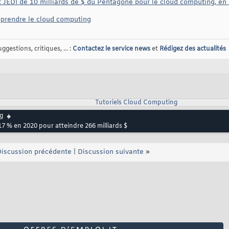
t JEDI de 10 milliards de $ du Pentagone pour le cloud computing, en
apprendre le cloud computing
gestions, critiques, ... :
Contactez le service news
et
Rédigez des actualités
Tutoriels Cloud Computing
g
17 % en 2020 pour atteindre 266 milliards $
iscussion précédente
|
Discussion suivante
»