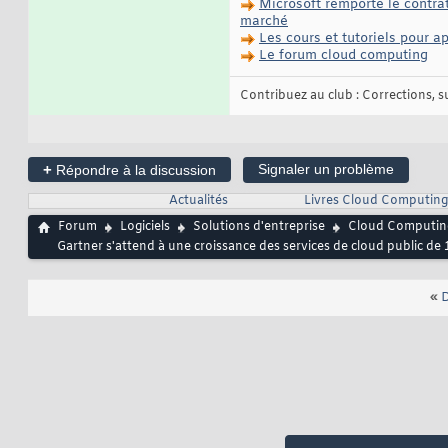
Microsoft remporte le contra
marché
Les cours et tutoriels pour 
Le forum cloud computing
Contribuez au club : Corrections, sug
+
Signaler un problème
Répondre à la discussion
Actualités
Livres Cloud Computing
Forum
Logiciels
Solutions d'entreprise
Cloud Computin
Gartner s'attend à une croissance des services de cloud public de 
«
D