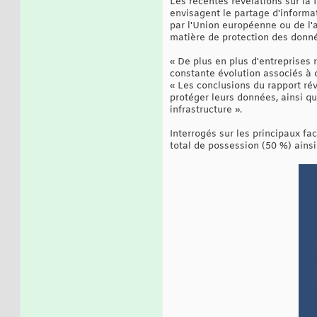
Les récentes révélations sur la
envisagent le partage d'informat
par l'Union européenne ou de l'a
matière de protection des donn
« De plus en plus d'entreprises
constante évolution associés à 
« Les conclusions du rapport rév
protéger leurs données, ainsi q
infrastructure ».
Interrogés sur les principaux fac
total de possession (50 %) ainsi