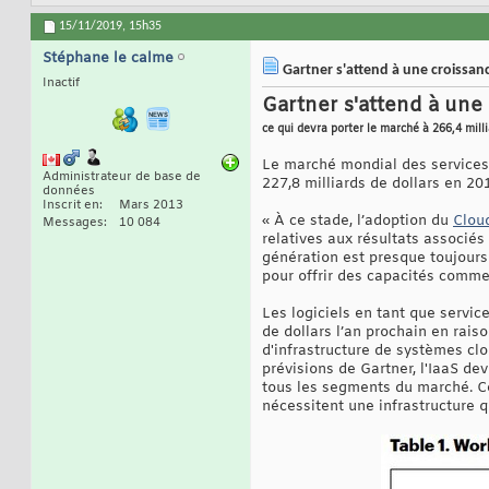
15/11/2019,
15h35
Stéphane le calme
Gartner s'attend à une croissanc
Inactif
Gartner s'attend à une
ce qui devra porter le marché à 266,4 milli
Le marché mondial des services 
Administrateur de base de
227,8 milliards de dollars en 20
données
Inscrit en
Mars 2013
« À ce stade, l’adoption du
Clou
Messages
10 084
relatives aux résultats associé
génération est presque toujours 
pour offrir des capacités comme
Les logiciels en tant que servi
de dollars l’an prochain en rai
d'infrastructure de systèmes clou
prévisions de Gartner, l'IaaS de
tous les segments du marché. Ce
nécessitent une infrastructure q