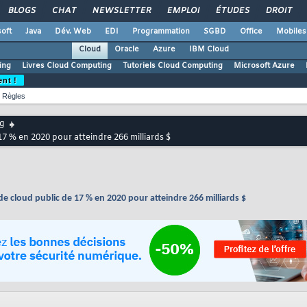
BLOGS
CHAT
NEWSLETTER
EMPLOI
ÉTUDES
DROIT
oft
Java
Dév. Web
EDI
Programmation
SGBD
Office
Mobiles
Cloud
Oracle
Azure
IBM Cloud
ing
Livres Cloud Computing
Tutoriels Cloud Computing
Microsoft Azure
ent !
Règles
g
17 % en 2020 pour atteindre 266 milliards $
de cloud public de 17 % en 2020 pour atteindre 266 milliards $