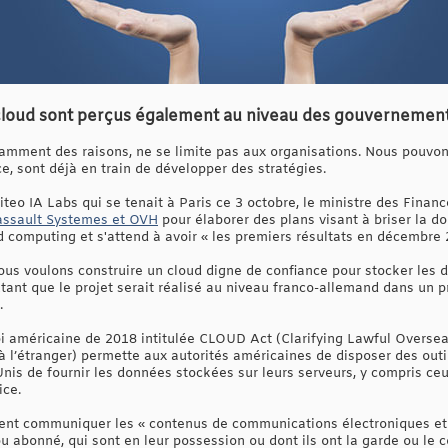
cloud sont perçus également au niveau des gouvernemen
amment des raisons, ne se limite pas aux organisations. Nous pouvo
 sont déjà en train de développer des stratégies.
iteo IA Labs qui se tenait à Paris ce 3 octobre, le ministre des Finan
assault Systemes et OVH
pour élaborer des plans visant à briser la d
 computing et s'attend à avoir « les premiers résultats en décembre 
nous voulons construire un cloud digne de confiance pour stocker les 
joutant que le projet serait réalisé au niveau franco-allemand dans u
.
loi américaine de 2018 intitulée CLOUD Act (Clarifying Lawful Overseas 
 à l’étranger) permette aux autorités américaines de disposer des outi
Unis de fournir les données stockées sur leurs serveurs, y compris ceux
ice.
ivent communiquer les « contenus de communications électroniques et
 ou abonné, qui sont en leur possession ou dont ils ont la garde ou le