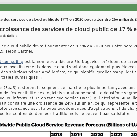
e des services de cloud public de 17 % en 2020 pour atteindre 266 milliards $
 croissance des services de cloud public de 17 % 
ards dollars
de cloud public devrait augmenter de 17 % en 2020 pour atteindre 266
19, selon Gartner.
d computing
est la norme », a déclaré Sid Nag, vice-président de la r
s aux investissements dans le cloud sont donc également plus élevées.
des solutions "cloud améliorées", ce qui signifie qu’elles s’appuient 
rciales numériques ».
ces (SaaS) resteront le segment de marché le plus important, avec une
son de l’extensibilité des logiciels sur abonnement. Le deuxième segm
d, ou infrastructure en tant que service (IaaS), qui atteindra 50 milli
vrait connaître une croissance de 24% sur un an, ce qui représente le 
tte croissance est attribuée aux demandes d'applications et de char
ue les centres de données traditionnels ne peuvent pas satisfaire.