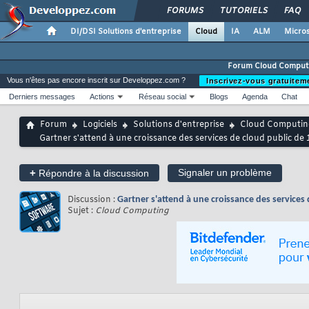
FORUMS
TUTORIELS
FAQ
DI/DSI Solutions d'entreprise
Cloud
IA
ALM
Micros
Forum Cloud Comput
Vous n'êtes pas encore inscrit sur Developpez.com ?
Inscrivez-vous gratuitem
Derniers messages
Actions
Réseau social
Blogs
Agenda
Chat
Forum
Logiciels
Solutions d'entreprise
Cloud Computin
Gartner s'attend à une croissance des services de cloud public de 
+
Signaler un problème
Répondre à la discussion
Discussion :
Gartner s'attend à une croissance des services 
Sujet :
Cloud Computing