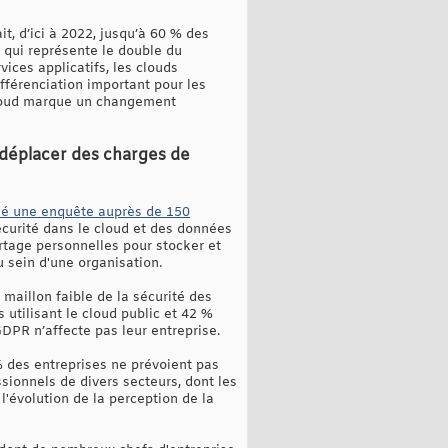
t, d’ici à 2022, jusqu’à 60 % des
 qui représente le double du
ices applicatifs, les clouds
fférenciation important pour les
cloud marque un changement
y déplacer des charges de
ué une enquête auprès de 150
écurité dans le cloud et des données
artage personnelles pour stocker et
 sein d'une organisation.
 maillon faible de la sécurité des
 utilisant le cloud public et 42 %
DPR n’affecte pas leur entreprise.
 des entreprises ne prévoient pas
sionnels de divers secteurs, dont les
l'évolution de la perception de la