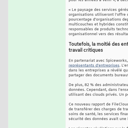
pour les années à venir », a déc
« Le paysage des services gérés 
organisations utiliseront l’offre
pourcentage d’organisations depu
multicouches et hybrides consti
responsables de produits techn
organisationnel vers des résul
Toutefois, la moitié des e
travail critiques
En partenariat avec Spiceworks, 
représentants d’entreprises
. L'
dans les entreprises a révélé qu
partager des documents bureauti
De plus, 82 % des administrateur
données. Cependant, dans l’ensem
utilisant des clouds privés. Un
Ce nouveau rapport de FileCloud
de transférer des charges de tra
soins de santé, les services fin
sécurité des données avait une 