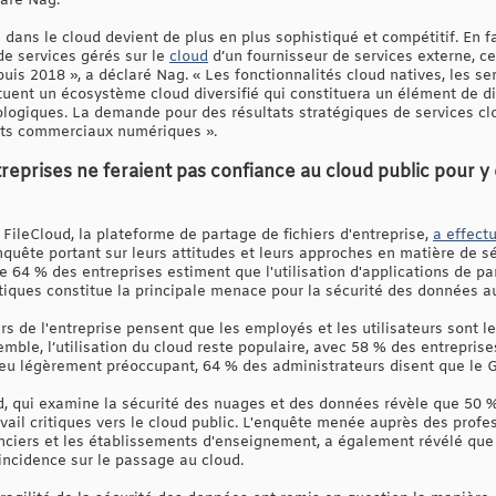
laré Nag.
dans le cloud devient de plus en plus sophistiqué et compétitif. En fai
 de services gérés sur le
cloud
d’un fournisseur de services externe, ce
is 2018 », a déclaré Nag. « Les fonctionnalités cloud natives, les serv
tuent un écosystème cloud diversifié qui constituera un élément de di
ologiques. La demande pour des résultats stratégiques de services 
tats commerciaux numériques ».
ntreprises ne feraient pas confiance au cloud public pour 
FileCloud, la plateforme de partage de fichiers d'entreprise,
a effect
enquête portant sur leurs attitudes et leurs approches en matière de s
e 64 % des entreprises estiment que l'utilisation d'applications de p
ques constitue la principale menace pour la sécurité des données au
s de l'entreprise pensent que les employés et les utilisateurs sont le
ble, l’utilisation du cloud reste populaire, avec 58 % des entreprises
 peu légèrement préoccupant, 64 % des administrateurs disent que le G
, qui examine la sécurité des nuages et des données révèle que 50 %
vail critiques vers le cloud public. L'enquête menée auprès des profes
anciers et les établissements d'enseignement, a également révélé que 
incidence sur le passage au cloud.