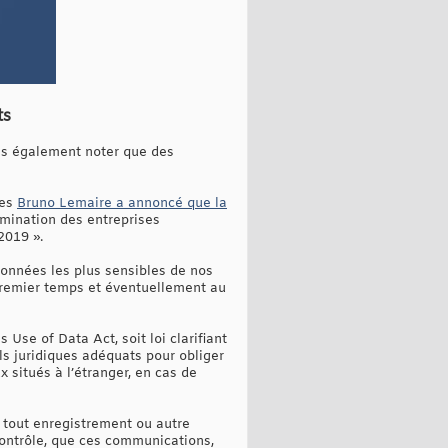
ts
ns également noter que des
ces
Bruno Lemaire a annoncé que la
omination des entreprises
2019 ».
données les plus sensibles de nos
n premier temps et éventuellement au
Use of Data Act, soit loi clarifiant
ls juridiques adéquats pour obliger
 situés à l’étranger, en cas de
 tout enregistrement ou autre
 contrôle, que ces communications,