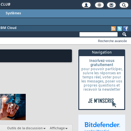
CLUB
Systèmes
IBM Cloud
Recherche avancée
Navigation
Inscrivez-vous
gratuitement
pour pouvoir participer,
suivre les réponses en
temps réel, voter pour
les messages, poser vos
propres questions et
recevoir la newsletter
Outils de la discussion
Affichage