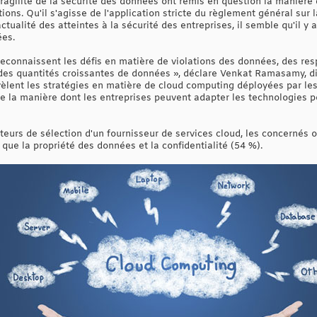
 fragilité de la sécurité des données ont remis en question la manièr
ions. Qu'il s'agisse de l'application stricte du règlement général su
ctualité des atteintes à la sécurité des entreprises, il semble qu'il y
ées.
 reconnaissent les défis en matière de violations des données, des re
des quantités croissantes de données », déclare Venkat Ramasamy, di
èlent les stratégies en matière de cloud computing déployées par les 
ue la manière dont les entreprises peuvent adapter les technologies p
teurs de sélection d'un fournisseur de services cloud, les concernés ont
 que la propriété des données et la confidentialité (54 %).