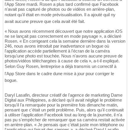
l'App Store mardi. Rosen a plus tard confirmé que Facebook
n'avait pas capturé de photos ou de vidéos en arrière-plan,
notant qu'il était en mode prévisualisation. Il a ajouté quil ny
avait aucune preuve que cela avait été fait.
« Nous avons récemment découvert que notre application iOS
ne se lançait pas correctement en mode paysage », a déclaré
Rosen. « En corrigeant cela la semaine dernière dans la version
246, nous avons introduit par inadvertance un bogue où
l'application accède partiellement à l'écran de la caméra
lorsqu'une photo est touchée. Nous n'avons aucune preuve de
photos/vidéos téléchargées à cause de cela », a-t-il expliqué.
Selon Guy Rosen, lentreprise a déjà transmis un correctif à
l'App Store dans le cadre dune mise à jour pour corriger le
bogue.
Daryl Lasafin, directeur créatif de l'agence de marketing Dame
Digital aux Philippines, a déclaré qu'il avait négligé le problème
lorsqu'il l'a remarquée pour la première fois dimanche matin,
pensant que c'était un petit problème. Puis, alors qu'il continuait
à utiliser l'application Facebook tout au long de la journée, il n'a
pas pu s'empêcher de remarquer que sa caméra restait activée
en arrière-plan. « Je pensais que c'était juste mon téléphone ou
l'application qui faisait des siennes », a déclaré Daryl Lasafin