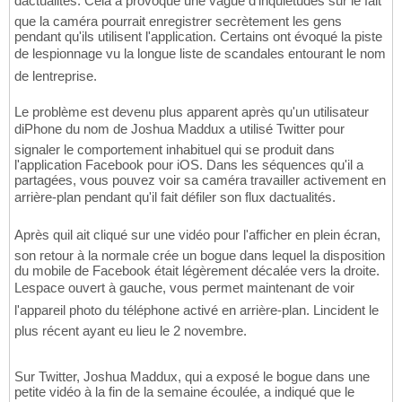
dactualités. Cela a provoqué une vague d'inquiétudes sur le fait
que la caméra pourrait enregistrer secrètement les gens
pendant qu'ils utilisent l'application. Certains ont évoqué la piste
de lespionnage vu la longue liste de scandales entourant le nom
de lentreprise.
Le problème est devenu plus apparent après qu'un utilisateur
diPhone du nom de Joshua Maddux a utilisé Twitter pour
signaler le comportement inhabituel qui se produit dans
l'application Facebook pour iOS. Dans les séquences qu'il a
partagées, vous pouvez voir sa caméra travailler activement en
arrière-plan pendant qu'il fait défiler son flux dactualités.
Après quil ait cliqué sur une vidéo pour l'afficher en plein écran,
son retour à la normale crée un bogue dans lequel la disposition
du mobile de Facebook était légèrement décalée vers la droite.
Lespace ouvert à gauche, vous permet maintenant de voir
l'appareil photo du téléphone activé en arrière-plan. Lincident le
plus récent ayant eu lieu le 2 novembre.
Sur Twitter, Joshua Maddux, qui a exposé le bogue dans une
petite vidéo à la fin de la semaine écoulée, a indiqué que le