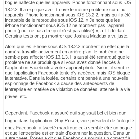
bogue naffecte que les appareils iPhone fonctionnant sous iOS
13.2.2. Il a expliqué avoir trouvé le même problème sur cinq
appareils iPhone fonctionnant sous iOS 13.2.2, mais qu'il a été
incapable de le reproduire sous iOS 12. « Je note que les
iPhone fonctionnant sous iOS 12 ne montrent pas l'appareil
photo (pour ne pas dire qu'il n'est pas utilisé) », a-t-il déclaré.
Certains tests ont pu montrer que Joshua Maddux a vu juste.
Alors que les iPhone sous iOS 13.2.2 montrent en effet que la
caméra travaille activement en arrière-plan, le problème ne
semble pas affecter iOS 13.1.3. Il a aussi été remarqué que le
problème ne se produit que si vous avez donné l'accès à
l'application Facebook à votre appareil photo. Sinon, il semble
que l'application Facebook tente d'y accéder, mais iOS bloque
la tentative. Dans la foulée, certains ont pensé à une nouvelle
espionnage de Facebook à cause des antécédents de
lentreprise en matière de violation de données, atteinte à la vie
privée, etc.
Cependant, Facebook a assuré quil sagissait bel et bien dun
bogue dans lapplication. Guy Rosen, vice-président de l'intégrité
chez Facebook, a tweeté mardi que cela semble être un bogue
et que l'entreprise est en train d'examiner la question. Dans un
autre tweet, Rosen a dit que Facebook a soumis un correctif à