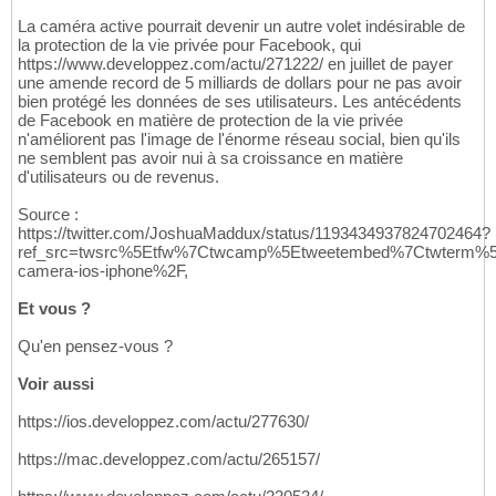
La caméra active pourrait devenir un autre volet indésirable de
la protection de la vie privée pour Facebook, qui
https://www.developpez.com/actu/271222/ en juillet de payer
une amende record de 5 milliards de dollars pour ne pas avoir
bien protégé les données de ses utilisateurs. Les antécédents
de Facebook en matière de protection de la vie privée
n'améliorent pas l'image de l'énorme réseau social, bien qu'ils
ne semblent pas avoir nui à sa croissance en matière
d'utilisateurs ou de revenus.
Source :
https://twitter.com/JoshuaMaddux/status/1193434937824702464?
ref_src=twsrc%5Etfw%7Ctwcamp%5Etweetembed%7Ctwterm%5
camera-ios-iphone%2F,
Et vous ?
Qu'en pensez-vous ?
Voir aussi
https://ios.developpez.com/actu/277630/
https://mac.developpez.com/actu/265157/