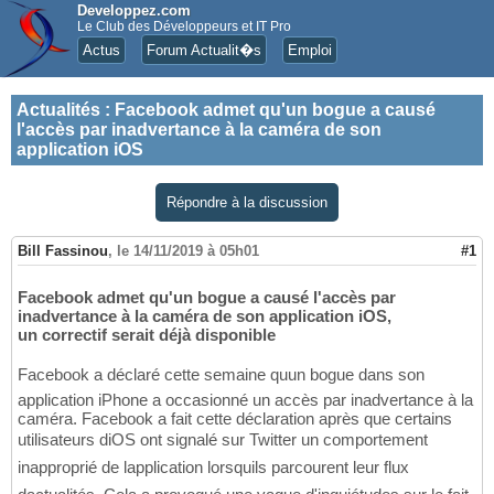
Developpez.com
Le Club des Développeurs et IT Pro
Actus
Forum Actualit�s
Emploi
Actualités
:
Facebook admet qu'un bogue a causé
l'accès par inadvertance à la caméra de son
application iOS
Répondre à la discussion
Bill Fassinou
,
le 14/11/2019 à 05h01
#1
Facebook admet qu'un bogue a causé l'accès par
inadvertance à la caméra de son application iOS,
un correctif serait déjà disponible
Facebook a déclaré cette semaine quun bogue dans son
application iPhone a occasionné un accès par inadvertance à la
caméra. Facebook a fait cette déclaration après que certains
utilisateurs diOS ont signalé sur Twitter un comportement
inapproprié de lapplication lorsquils parcourent leur flux