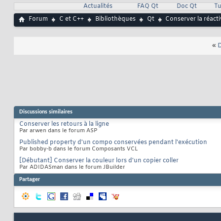
Actualités
FAQ Qt
Doc Qt
Tu
Forum
C et C++
Bibliothèques
Qt
Conserver la réacti
«
D
Discussions similaires
Conserver les retours à la ligne
Par arwen dans le forum ASP
Published property d'un compo conservées pendant l'exécution
Par bobby-b dans le forum Composants VCL
[Débutant] Conserver la couleur lors d'un copier coller
Par ADIDASman dans le forum JBuilder
Partager