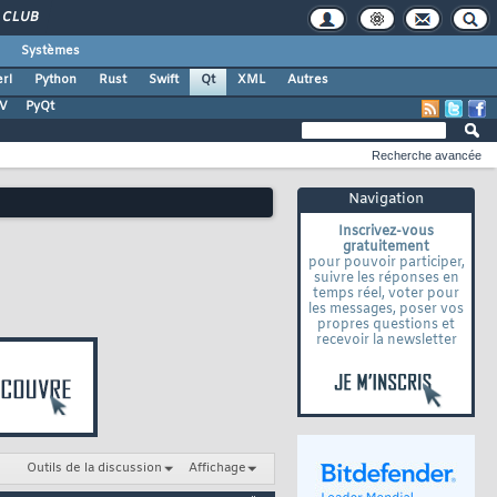
CLUB
Systèmes
rl
Python
Rust
Swift
Qt
XML
Autres
TV
PyQt
Recherche avancée
Navigation
Inscrivez-vous
gratuitement
pour pouvoir participer,
suivre les réponses en
temps réel, voter pour
les messages, poser vos
propres questions et
recevoir la newsletter
Outils de la discussion
Affichage