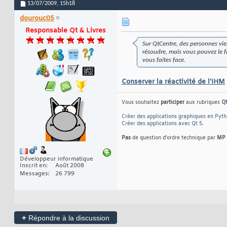
13/07/2009,
15h18
dourouc05
Responsable Qt & Livres
Sur QtCentre, des personnes vie
résoudre, mais vous pouvez le fa
vous faites face.
Conserver la réactivité de l'IHM
Vous souhaitez
participer
aux rubriques
Q
Créer des applications graphiques en Pyt
Créer des applications avec Qt 5
.
Pas
de question d'ordre technique par
MP
Développeur informatique
Inscrit en
Août 2008
Messages
26 799
+
Répondre à la discussion