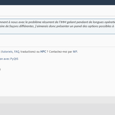
nnent à nous avec le problème récurrent de l'IHM gelant pendant de longues opération
ire de façons différentes, j'aimerais donc présenter un panel des options possibles à ut
t
(
tutoriels
,
FAQ
, traductions) ou
HPC
? Contactez-moi par
MP
.
hon avec PyQt5
!