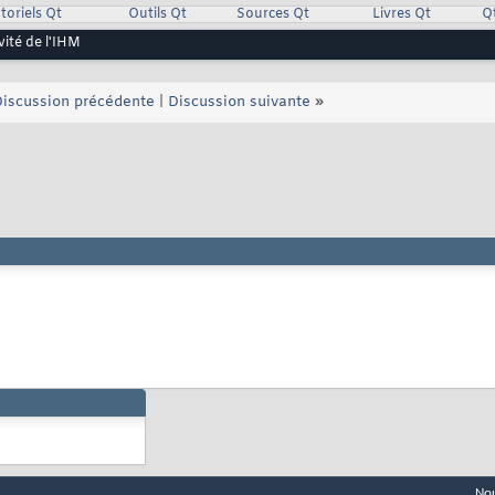
toriels Qt
Outils Qt
Sources Qt
Livres Qt
Q
vité de l'IHM
iscussion précédente
|
Discussion suivante
»
Nou