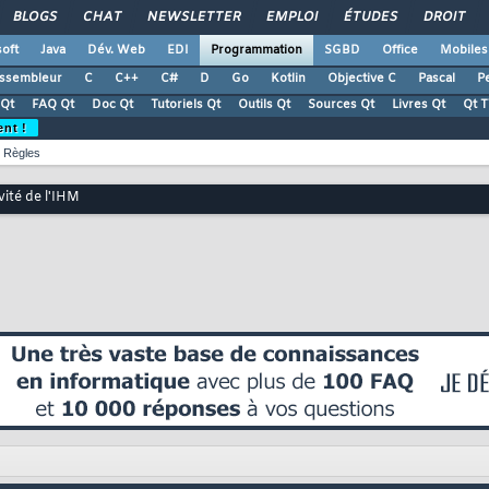
BLOGS
CHAT
NEWSLETTER
EMPLOI
ÉTUDES
DROIT
oft
Java
Dév. Web
EDI
Programmation
SGBD
Office
Mobiles
ssembleur
C
C++
C#
D
Go
Kotlin
Objective C
Pascal
Pe
Qt
FAQ Qt
Doc Qt
Tutoriels Qt
Outils Qt
Sources Qt
Livres Qt
Qt 
ent !
Règles
vité de l'IHM