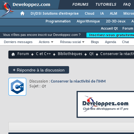
FORUMS
TUTORIELS
FAQ
DI/DSI Solutions d'entreprise
Cloud
IA
ALM
Micros
Programmation
Algorithmique
2D-3D-Jeux
A
Accueil Qt
Forum 
Vous n'êtes pas encore inscrit sur Developpez.com ?
Inscrivez-vous gratuitem
Derniers messages
Actions
Réseau social
Blogs
Agenda
Chat
Forum
C et C++
Bibliothèques
Qt
Conserver la réacti
+
Répondre à la discussion
Discussion :
Conserver la réactivité de l'IHM
Sujet :
Qt