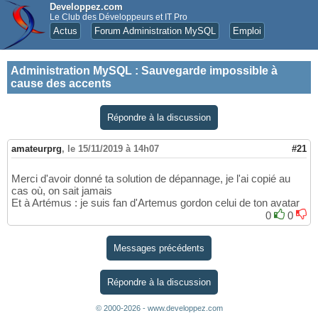
Developpez.com
Le Club des Développeurs et IT Pro
Actus
Forum Administration MySQL
Emploi
Administration MySQL
:
Sauvegarde impossible à
cause des accents
Répondre à la discussion
amateurprg
,
le 15/11/2019 à 14h07
#21
Merci d'avoir donné ta solution de dépannage, je l'ai copié au
cas où, on sait jamais
Et à Artémus : je suis fan d'Artemus gordon celui de ton avatar
0
0
Messages précédents
Répondre à la discussion
© 2000-2026 - www.developpez.com