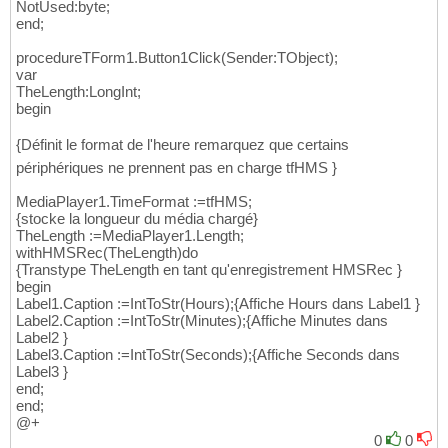
NotUsed:byte;
end;
procedureTForm1.Button1Click(Sender:TObject);
var
TheLength:LongInt;
begin
{Définit le format de l'heure remarquez que certains
périphériques ne prennent pas en charge tfHMS }
MediaPlayer1.TimeFormat :=tfHMS;
{stocke la longueur du média chargé}
TheLength :=MediaPlayer1.Length;
withHMSRec(TheLength)do
{Transtype TheLength en tant qu'enregistrement HMSRec }
begin
Label1.Caption :=IntToStr(Hours);{Affiche Hours dans Label1 }
Label2.Caption :=IntToStr(Minutes);{Affiche Minutes dans
Label2 }
Label3.Caption :=IntToStr(Seconds);{Affiche Seconds dans
Label3 }
end;
end;
@+
0
0