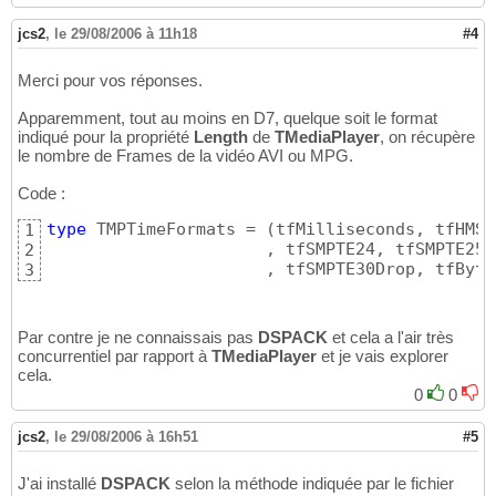
jcs2
,
le 29/08/2006 à 11h18
#4
Merci pour vos réponses.
Apparemment, tout au moins en D7, quelque soit le format
indiqué pour la propriété
Length
de
TMediaPlayer
, on récupère
le nombre de Frames de la vidéo AVI ou MPG.
Code :
type
 TMPTimeFormats = 
(
tfMilliseconds, tfHMS,
1
                      , tfSMPTE24, tfSMPTE25,
2
                      , tfSMPTE30Drop, tfByte
3
Par contre je ne connaissais pas
DSPACK
et cela a l'air très
concurrentiel par rapport à
TMediaPlayer
et je vais explorer
cela.
0
0
jcs2
,
le 29/08/2006 à 16h51
#5
J'ai installé
DSPACK
selon la méthode indiquée par le fichier