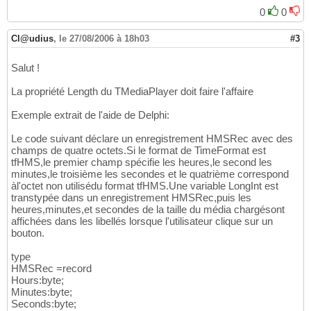
  MediaWidth := MediaPlayer.DisplayRect.Right
13
0
0
  MediaHeight := MediaPlayer.DisplayRect.Bott
14
if
(
MediaWidth <= 
0
)
or
(
MediaHeight <= 
0
)
15
Cl@udius
,
le 27/08/2006 à 18h03
#3
    MediaWidth := 
0
;

16
    MediaHeight := 
0
;

17
Salut !
end
;

18
19
La propriété Length du TMediaPlayer doit faire l'affaire
end
;
20
Exemple extrait de l'aide de Delphi:
Le code suivant déclare un enregistrement HMSRec avec des
champs de quatre octets.Si le format de TimeFormat est
tfHMS,le premier champ spécifie les heures,le second les
minutes,le troisième les secondes et le quatrième correspond
àl'octet non utilisédu format tfHMS.Une variable LongInt est
transtypée dans un enregistrement HMSRec,puis les
heures,minutes,et secondes de la taille du média chargésont
affichées dans les libellés lorsque l'utilisateur clique sur un
bouton.
type
HMSRec =record
Hours:byte;
Minutes:byte;
Seconds:byte;