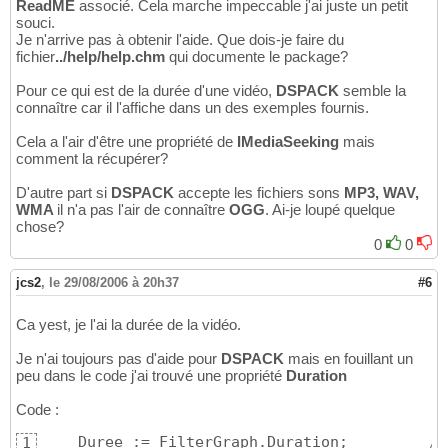
ReadME
associé. Cela marche impeccable j'ai juste un petit
souci.
Je n'arrive pas à obtenir l'aide. Que dois-je faire du
fichier
../help/help.chm
qui documente le package?
Pour ce qui est de la durée d'une vidéo,
DSPACK
semble la
connaître car il l'affiche dans un des exemples fournis.
Cela a l'air d'être une propriété de
IMediaSeeking
mais
comment la récupérer?
D'autre part si
DSPACK
accepte les fichiers sons
MP3, WAV,
WMA
il n'a pas l'air de connaître
OGG
. Ai-je loupé quelque
chose?
0
0
jcs2
,
le 29/08/2006 à 20h37
#6
Ca yest, je l'ai la durée de la vidéo.
Je n'ai toujours pas d'aide pour
DSPACK
mais en fouillant un
peu dans le code j'ai trouvé une propriété
Duration
Code :
    Duree := FilterGraph.Duration;         
//
1