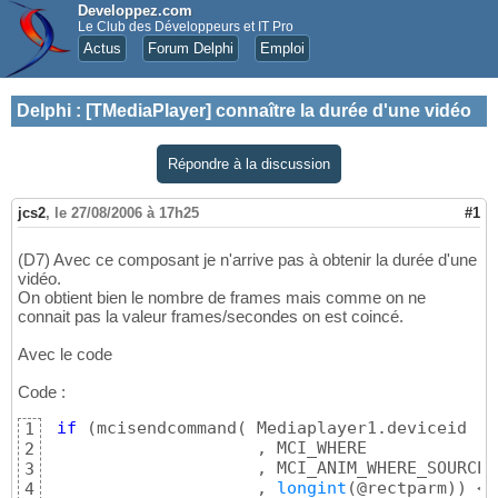
Developpez.com
Le Club des Développeurs et IT Pro
Actus
Forum Delphi
Emploi
Delphi
:
[TMediaPlayer] connaître la durée d'une vidéo
Répondre à la discussion
jcs2
,
le 27/08/2006 à 17h25
#1
(D7) Avec ce composant je n'arrive pas à obtenir la durée d'une
vidéo.
On obtient bien le nombre de frames mais comme on ne
connait pas la valeur frames/secondes on est coincé.
Avec le code
Code :
if
(
mcisendcommand
(
 Mediaplayer1.deviceid

1
                     , MCI_WHERE

2
                     , MCI_ANIM_WHERE_SOURCE

3
                     , 
longint
(
@rectparm
)
)
 <>
4