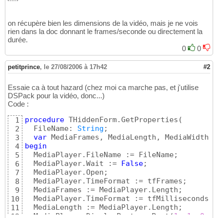
on récupère bien les dimensions de la vidéo, mais je ne vois
rien dans la doc donnant le frames/seconde ou directement la
durée.
0
0
petitprince
,
le 27/08/2006 à 17h42
#2
Essaie ca à tout hazard (chez moi ca marche pas, et j'utilise
DSPack pour la vidéo, donc...)
Code :
procedure
 THiddenForm.GetProperties
(
1
  FileName: 
String
;

2
var
 MediaFrames, MediaLength, MediaWidth, 
3
begin
4
  MediaPlayer.FileName := FileName;

5
  MediaPlayer.Wait := 
False
;

6
  MediaPlayer.Open;

7
  MediaPlayer.TimeFormat := tfFrames;

8
  MediaFrames := MediaPlayer.Length;

9
  MediaPlayer.TimeFormat := tfMilliseconds;

10
  MediaLength := MediaPlayer.Length;

11
  MediaPlayer.DisplayRect := Rect
(
1
, 
1
, 
0
, 
0
12