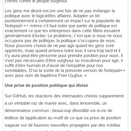
crimes contre le peuple ouïghour.
Les gens me diront encore une fois de ne pas mélanger la
politique avec le logiciel/les affaires. Adopter un tel
positionnement a certainement un impact sur la popularité de
Notepad+++ même s'il faut noter que parler de politique est
exactement ce que les entreprises dans cette filière essaient
généralement d'éviter. Le problème, c'est que si nous ne nous
occupons pas de politique, la politique s'occupera de nous.
Nous pouvons choisir de ne pas agir quand les gens sont
opprimés, mais quand arrivera notre tour, il sera trop tard et il
n'y aura peut-être personne pour prendre position pour nous. Il
n'est pas nécessaire d'être ouïghour ou musulman pour agir, il
suffit d'être humain et d'avoir de l'empathie pour nos
semblables. D'où la sortie de la présente version de Notepad++
avec pour nom de baptême Free Uyghur. »
Une prise de position politique qui divise
Sur GitHub, les réactions des internautes chinois sapparentent
à un véritable raz de marée avec, dans lensemble, un
dénominateur commun : beaucoup dhostilité vis-à-vis de
léditeur de lapplication au motif de ce que sa prise de position
sappuie sur de fausses nouvelles propagées par des médias