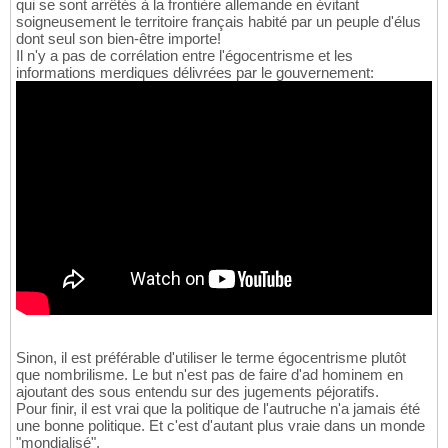
qui se sont arrêtés à la frontière allemande en évitant
soigneusement le territoire français habité par un peuple d'élus
dont seul son bien-être importe!
Il n'y a pas de corrélation entre l'égocentrisme et les
informations merdiques délivrées par le gouvernement:
Sinon, il est préférable d'utiliser le terme égocentrisme plutôt
que nombrilisme. Le but n'est pas de faire d'ad hominem en
ajoutant des sous entendu sur des jugements péjoratifs.
Pour finir, il est vrai que la politique de l'autruche n'a jamais été
une bonne politique. Et c'est d'autant plus vraie dans un monde
"mondialisé".