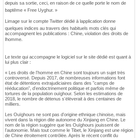
depuis sa sortie, ceci, en raison de ce quelle porte le nom de
baptême « Free Uyghur. »
Limage sur le compte Twitter dédié à lapplication donne
quelques indices au travers des habituels mots clés qui
accompagnent les publications : Chine, violation des droits de
lhomme.
Le texte qui accompagne le logiciel sur le site dédié est quant à
lui plus clair :
« Les droits de l'homme en Chine sont toujours un sujet très
controversé. Depuis 2017, de nombreuses informations font
état de détentions extrajudiciaires dans des "camps de
rééducation", d'endoctrinement politique et parfois même de
tortures de la population ouïghour. Selon les estimations de
2018, le nombre de détenus s'élèverait à des centaines de
milliers.
Les Ouïghours ne sont pas d'origine ethnique chinoise, mais
vivent dans la région dite autonome du Xinjiang en Chine. Le
nom de la région suggère que les Ouïghours jouissent de
l'autonomie. Mais tout comme le Tibet, le Xinjiang est une région
de Chine étroitement contrôlée. Après le récent conflit du