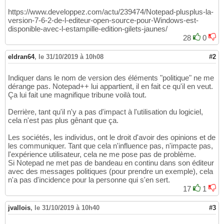
https://www.developpez.com/actu/239474/Notepad-plusplus-la-
version-7-6-2-de-l-editeur-open-source-pour-Windows-est-
disponible-avec-l-estampille-edition-gilets-jaunes/
28
0
eldran64
,
le 31/10/2019 à 10h08
#2
Indiquer dans le nom de version des éléments "politique" ne me
dérange pas. Notepad++ lui appartient, il en fait ce qu'il en veut.
Ça lui fait une magnifique tribune voilà tout.
Derrière, tant qu'il n'y a pas d'impact à l'utilisation du logiciel,
cela n'est pas plus gênant que ça.
Les sociétés, les individus, ont le droit d'avoir des opinions et de
les communiquer. Tant que cela n'influence pas, n'impacte pas,
l'expérience utilisateur, cela ne me pose pas de problème.
Si Notepad ne met pas de bandeau en continu dans son éditeur
avec des messages politiques (pour prendre un exemple), cela
n'a pas d'incidence pour la personne qui s'en sert.
17
1
jvallois
,
le 31/10/2019 à 10h40
#3