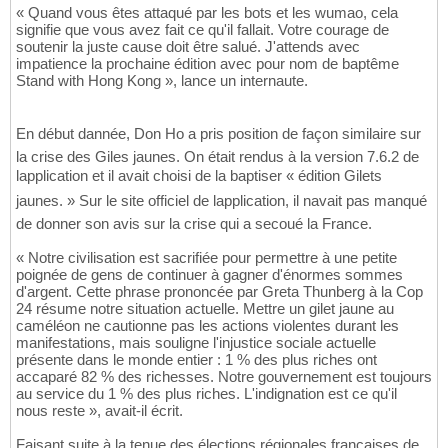
« Quand vous êtes attaqué par les bots et les wumao, cela
signifie que vous avez fait ce qu'il fallait. Votre courage de
soutenir la juste cause doit être salué. J'attends avec
impatience la prochaine édition avec pour nom de baptême
Stand with Hong Kong », lance un internaute.
En début dannée, Don Ho a pris position de façon similaire sur
la crise des Giles jaunes. On était rendus à la version 7.6.2 de
lapplication et il avait choisi de la baptiser « édition Gilets
jaunes. » Sur le site officiel de lapplication, il navait pas manqué
de donner son avis sur la crise qui a secoué la France.
« Notre civilisation est sacrifiée pour permettre à une petite
poignée de gens de continuer à gagner d'énormes sommes
d'argent. Cette phrase prononcée par Greta Thunberg à la Cop
24 résume notre situation actuelle. Mettre un gilet jaune au
caméléon ne cautionne pas les actions violentes durant les
manifestations, mais souligne l'injustice sociale actuelle
présente dans le monde entier : 1 % des plus riches ont
accaparé 82 % des richesses. Notre gouvernement est toujours
au service du 1 % des plus riches. L'indignation est ce qu'il
nous reste », avait-il écrit.
Faisant suite à la tenue des élections régionales françaises de