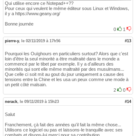
Qui utilise encore ce Notepad++??
Pour ceux qui veulent le même éditeur sous Linux et Windows,
il y a https://www.geany.org/
Bonne journée
0
1
pierre-y
,
le 02/11/2019 à 17h56
#13
Pourquoi les Ouïghours en particuliers surtout? Alors que c'est
loin d'être la seul minorité a être maltraité dans le monde a
commencé par le tibet par exemple. Il y a d'ailleurs des
minorités qui sont elle même maltraité par des musulmans...
Que celle ci soit mit au gout du jour uniquement a cause des
tensions entre la Chine et les usa un peux comme une mode à
un petit côté malsain.
2
0
nerack
,
le 09/11/2019 à 15h23
#14
Salut
Franchement, çà fait des années qu'il fait la même chose...
Utilisons ce logiciel ou pas et laissons-le tranquille avec ses
combats et disons-lui merci pour sa contribution