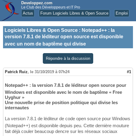
Developpez.com
Le Club des Développeurs et IT Pro
Actus
Forum Logiciels Libres & Open Source
Emploi
Logiciels Libres & Open Source
:
Notepad++ : la
version 7.8.1 de léditeur open source est disponible
avec un nom de baptême qui divise
Répondre à la discussion
Patrick Ruiz
,
le 31/10/2019 à 07h24
#1
Notepad++ : la version 7.8.1 de léditeur open source pour
Windows est disponible avec le nom de baptême « Free
Uyghur »
Une nouvelle prise de position politique qui divise les
internautes
La version 7.8.1 de léditeur de code open source pour Windows
(Notepad++) est disponible depuis peu. Cette dernière mouture
fait déjà couler beaucoup dencre sur les réseaux sociaux