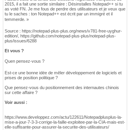
2015, il a fait une sortie similaire : Désinstalles Notepad++ si tu
as voté FN. Je me fous de perdre des utilisateurs et je veux que
tu le saches : ton Notepad++ est écrit par un immigré et il
temmerde. »
Source : https://notepad-plus-plus.org/news/v781-free-uyghur-
edition/, https://github.com/notepad-plus-plus/notepad-plus-
plus/issues/6288
Et vous ?
Quen pensez-vous ?
Est-ce une bonne idée de mêler développement de logiciels et
prises de position politique ?
Que pensez-vous du positionnement des internautes chinois
sur cette affaire ?
Voir aussi :
https://www.developpez.com/actu/122611/Notepadplusplus-la-
mise-a-jour-7-3-3-corrige-la-faille-exploitee-par-la-CIA-mais-est-
elle-suffisante-pour-assurer-la-securite-des-utilisateurs/