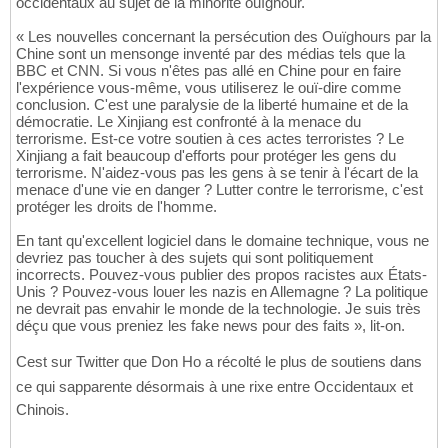
occidentaux au sujet de la minorité ouïghour.
« Les nouvelles concernant la persécution des Ouïghours par la
Chine sont un mensonge inventé par des médias tels que la
BBC et CNN. Si vous n'êtes pas allé en Chine pour en faire
l'expérience vous-même, vous utiliserez le ouï-dire comme
conclusion. C'est une paralysie de la liberté humaine et de la
démocratie. Le Xinjiang est confronté à la menace du
terrorisme. Est-ce votre soutien à ces actes terroristes ? Le
Xinjiang a fait beaucoup d'efforts pour protéger les gens du
terrorisme. N'aidez-vous pas les gens à se tenir à l'écart de la
menace d'une vie en danger ? Lutter contre le terrorisme, c'est
protéger les droits de l'homme.
En tant qu'excellent logiciel dans le domaine technique, vous ne
devriez pas toucher à des sujets qui sont politiquement
incorrects. Pouvez-vous publier des propos racistes aux États-
Unis ? Pouvez-vous louer les nazis en Allemagne ? La politique
ne devrait pas envahir le monde de la technologie. Je suis très
déçu que vous preniez les fake news pour des faits », lit-on.
Cest sur Twitter que Don Ho a récolté le plus de soutiens dans
ce qui sapparente désormais à une rixe entre Occidentaux et
Chinois.