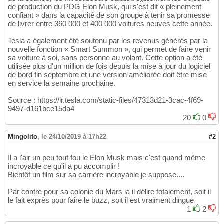
de production du PDG Elon Musk, qui s'est dit « pleinement
confiant » dans la capacité de son groupe à tenir sa promesse
de livrer entre 360 000 et 400 000 voitures neuves cette année.
Tesla a également été soutenu par les revenus générés par la
nouvelle fonction « Smart Summon », qui permet de faire venir
sa voiture à soi, sans personne au volant. Cette option a été
utilisée plus d'un million de fois depuis la mise à jour du logiciel
de bord fin septembre et une version améliorée doit être mise
en service la semaine prochaine.
Source : https://ir.tesla.com/static-files/47313d21-3cac-4f69-
9497-d161bce15da4
20
0
Mingolito
,
le 24/10/2019 à 17h22
#2
Il a l'air un peu tout fou le Elon Musk mais c'est quand même
incroyable ce qu'il a pu accomplir !
Bientôt un film sur sa carrière incroyable je suppose....
Par contre pour sa colonie du Mars la il délire totalement, soit il
le fait exprès pour faire le buzz, soit il est vraiment dingue
1
2