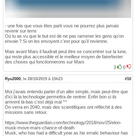
- une fois que vous êtes parti vous ne pourrez plus jamais
revenir sur terre
Où tu as vu que le but est de ne pas ramener les gens qu'on
envoie ? Si on les envoyent c'est pour qu'il revienne.
Mais avant Mars il faudrait peut être se concentrer sur la lune,
qui reste plus accessible et le meilleur moyen de faire/tester
des choses qui fonctionnerons sur Mars
3
0
Ryu2000
,
le 28/10/2019 à 15h23
#10
Moi j'avais entendu parler d'un aller simple, mais peut-être que
d'ici là la technologie permettra de rentrer. Enfin bon si ils
arrivent là-bas c'est déjà mal ^^
On verra en 2040, mais des scientifiques ont réfléchit à des
missions sans retour.
https://www.theguardian.com/technology/2018/nov/25/elon-
musk-move-mars-chance-of-death
Musk, who has had a difficult year as his erratic behaviour has