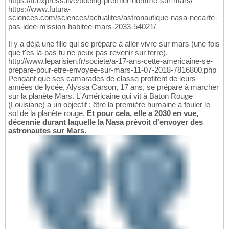
https://fr.express.live/boeing-premier-homme-sur-mars/
https://www.futura-
sciences.com/sciences/actualites/astronautique-nasa-necarte-
pas-idee-mission-habitee-mars-2033-54021/
Il y a déjà une fille qui se prépare à aller vivre sur mars (une fois
que t'es là-bas tu ne peux pas revenir sur terre).
http://www.leparisien.fr/societe/a-17-ans-cette-americaine-se-
prepare-pour-etre-envoyee-sur-mars-11-07-2018-7816800.php
Pendant que ses camarades de classe profitent de leurs
années de lycée, Alyssa Carson, 17 ans, se prépare à marcher
sur la planète Mars. L'Américaine qui vit à Baton Rouge
(Louisiane) a un objectif : être la première humaine à fouler le
sol de la planète rouge.
Et pour cela, elle a 2030 en vue,
décennie durant laquelle la Nasa prévoit d'envoyer des
astronautes sur Mars.