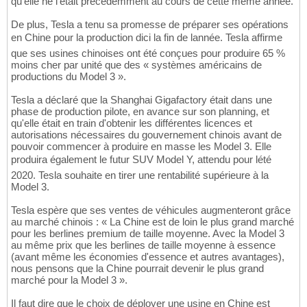
qu'elle ne l'était précédemment au cours de cette même année.
De plus, Tesla a tenu sa promesse de préparer ses opérations
en Chine pour la production dici la fin de lannée. Tesla affirme
que ses usines chinoises ont été conçues pour produire 65 %
moins cher par unité que des « systèmes américains de
productions du Model 3 ».
Tesla a déclaré que la Shanghai Gigafactory était dans une
phase de production pilote, en avance sur son planning, et
qu'elle était en train d'obtenir les différentes licences et
autorisations nécessaires du gouvernement chinois avant de
pouvoir commencer à produire en masse les Model 3. Elle
produira également le futur SUV Model Y, attendu pour lété
2020. Tesla souhaite en tirer une rentabilité supérieure à la
Model 3.
Tesla espère que ses ventes de véhicules augmenteront grâce
au marché chinois : « La Chine est de loin le plus grand marché
pour les berlines premium de taille moyenne. Avec la Model 3
au même prix que les berlines de taille moyenne à essence
(avant même les économies d'essence et autres avantages),
nous pensons que la Chine pourrait devenir le plus grand
marché pour la Model 3 ».
Il faut dire que le choix de déployer une usine en Chine est