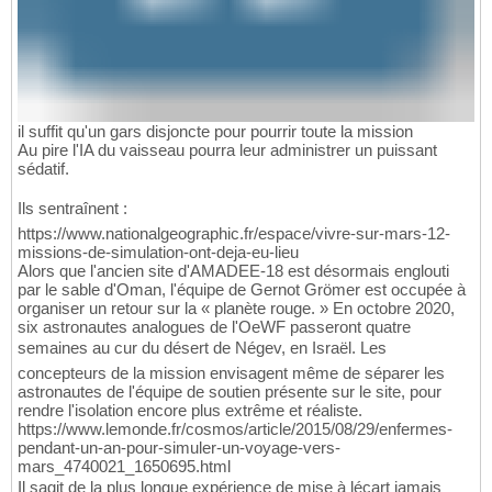
il suffit qu'un gars disjoncte pour pourrir toute la mission
Au pire l'IA du vaisseau pourra leur administrer un puissant
sédatif.
Ils sentraînent :
https://www.nationalgeographic.fr/espace/vivre-sur-mars-12-
missions-de-simulation-ont-deja-eu-lieu
Alors que l'ancien site d'AMADEE-18 est désormais englouti
par le sable d'Oman, l'équipe de Gernot Grömer est occupée à
organiser un retour sur la « planète rouge. » En octobre 2020,
six astronautes analogues de l'OeWF passeront quatre
semaines au cur du désert de Négev, en Israël. Les
concepteurs de la mission envisagent même de séparer les
astronautes de l'équipe de soutien présente sur le site, pour
rendre l'isolation encore plus extrême et réaliste.
https://www.lemonde.fr/cosmos/article/2015/08/29/enfermes-
pendant-un-an-pour-simuler-un-voyage-vers-
mars_4740021_1650695.html
Il sagit de la plus longue expérience de mise à lécart jamais