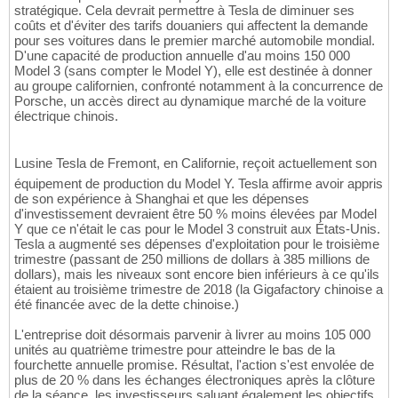
stratégique. Cela devrait permettre à Tesla de diminuer ses
coûts et d'éviter des tarifs douaniers qui affectent la demande
pour ses voitures dans le premier marché automobile mondial.
D'une capacité de production annuelle d'au moins 150 000
Model 3 (sans compter le Model Y), elle est destinée à donner
au groupe californien, confronté notamment à la concurrence de
Porsche, un accès direct au dynamique marché de la voiture
électrique chinois.
Lusine Tesla de Fremont, en Californie, reçoit actuellement son
équipement de production du Model Y. Tesla affirme avoir appris
de son expérience à Shanghai et que les dépenses
d'investissement devraient être 50 % moins élevées par Model
Y que ce n'était le cas pour le Model 3 construit aux États-Unis.
Tesla a augmenté ses dépenses d'exploitation pour le troisième
trimestre (passant de 250 millions de dollars à 385 millions de
dollars), mais les niveaux sont encore bien inférieurs à ce qu'ils
étaient au troisième trimestre de 2018 (la Gigafactory chinoise a
été financée avec de la dette chinoise.)
L'entreprise doit désormais parvenir à livrer au moins 105 000
unités au quatrième trimestre pour atteindre le bas de la
fourchette annuelle promise. Résultat, l'action s'est envolée de
plus de 20 % dans les échanges électroniques après la clôture
de la séance, les investisseurs saluant également les objectifs