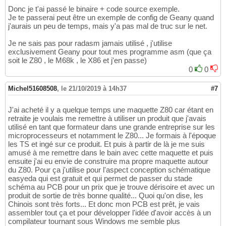
Donc je t'ai passé le binaire + code source exemple.
Je te passerai peut être un exemple de config de Geany quand
j'aurais un peu de temps, mais y'a pas mal de truc sur le net.
Je ne sais pas pour radasm jamais utilisé , j'utilise
exclusivement Geany pour tout mes programme asm (que ça
soit le Z80 , le M68k , le X86 et j'en passe)
0
0
Michel51608508
,
le 21/10/2019 à 14h37
#7
J'ai acheté il y a quelque temps une maquette Z80 car étant en
retraite je voulais me remettre à utiliser un produit que j'avais
utilisé en tant que formateur dans une grande entreprise sur les
microprocesseurs et notamment le Z80... Je formais à l'époque
les TS et ingé sur ce produit. Et puis à partir de là je me suis
amusé à me remettre dans le bain avec cette maquette et puis
ensuite j'ai eu envie de construire ma propre maquette autour
du Z80. Pour ça j'utilise pour l'aspect conception schématique
easyeda qui est gratuit et qui permet de passer du stade
schéma au PCB pour un prix que je trouve dérisoire et avec un
produit de sortie de très bonne qualité... Quoi qu'on dise, les
Chinois sont très forts... Et donc mon PCB est prêt, je vais
assembler tout ça et pour développer l'idée d'avoir accès à un
compilateur tournant sous Windows me semble plus