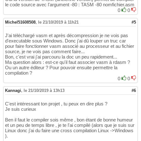
le code source avec l'argument -80 : TASM -80 nomfichier.asm
0
0
Michel51608508
,
le 21/10/2019 à 11h21
#5
J'ai téléchargé vasm et après décompression je ne vois pas
d'executable sous Windows. Donc j'ai dû louper un truc car
pour faire fonctionner vasm associé au processeur et au fichier
source, je ne vois pas comment faire...
Bon, c'est vrai j'ai parcouru la doc un peu rapidement...
Ma question alors : est-ce qu'il faut associer vasm à rdasm ?
Ou un autre éditeur ? Pour pouvoir ensuite permettre la
compilation ?
0
0
Kannagi
,
le 21/10/2019 à 13h13
#6
C'est intéressant ton projet , tu peux en dire plus ?
Je suis curieux
Ben il faut le compiler sois même , bon étant de bonne humeur
et un peu de temps libre , je te l'ai compilé (alors que je suis sur
Linux donc j'ai du faire une cross compilation Linux ->Windows
).