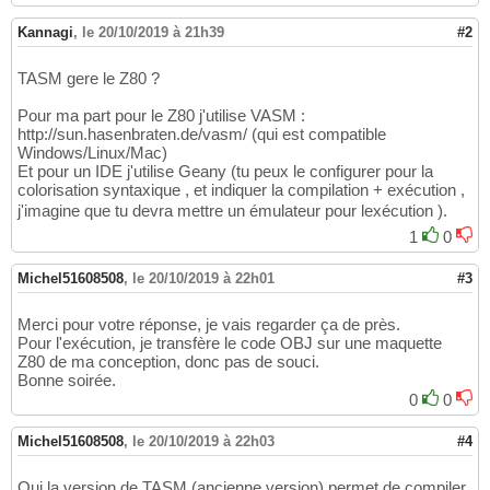
Kannagi
,
le 20/10/2019 à 21h39
#2
TASM gere le Z80 ?
Pour ma part pour le Z80 j'utilise VASM :
http://sun.hasenbraten.de/vasm/ (qui est compatible
Windows/Linux/Mac)
Et pour un IDE j'utilise Geany (tu peux le configurer pour la
colorisation syntaxique , et indiquer la compilation + exécution ,
j'imagine que tu devra mettre un émulateur pour lexécution ).
1
0
Michel51608508
,
le 20/10/2019 à 22h01
#3
Merci pour votre réponse, je vais regarder ça de près.
Pour l'exécution, je transfère le code OBJ sur une maquette
Z80 de ma conception, donc pas de souci.
Bonne soirée.
0
0
Michel51608508
,
le 20/10/2019 à 22h03
#4
Oui la version de TASM (ancienne version) permet de compiler