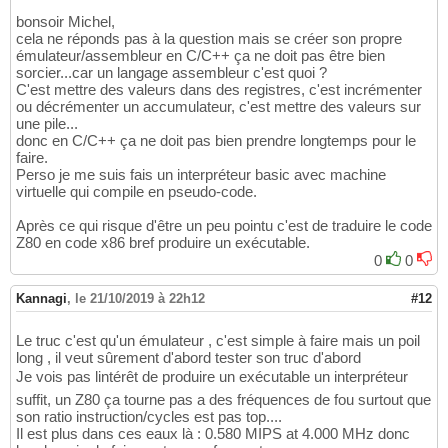
bonsoir Michel,
cela ne réponds pas à la question mais se créer son propre
émulateur/assembleur en C/C++ ça ne doit pas être bien
sorcier...car un langage assembleur c'est quoi ?
C'est mettre des valeurs dans des registres, c'est incrémenter
ou décrémenter un accumulateur, c'est mettre des valeurs sur
une pile...
donc en C/C++ ça ne doit pas bien prendre longtemps pour le
faire.
Perso je me suis fais un interpréteur basic avec machine
virtuelle qui compile en pseudo-code.
Après ce qui risque d'être un peu pointu c'est de traduire le code
Z80 en code x86 bref produire un exécutable.
0
0
Kannagi
,
le 21/10/2019 à 22h12
#12
Le truc c'est qu'un émulateur , c'est simple à faire mais un poil
long , il veut sûrement d'abord tester son truc d'abord
Je vois pas lintérêt de produire un exécutable un interpréteur
suffit, un Z80 ça tourne pas a des fréquences de fou surtout que
son ratio instruction/cycles est pas top....
Il est plus dans ces eaux là : 0.580 MIPS at 4.000 MHz donc