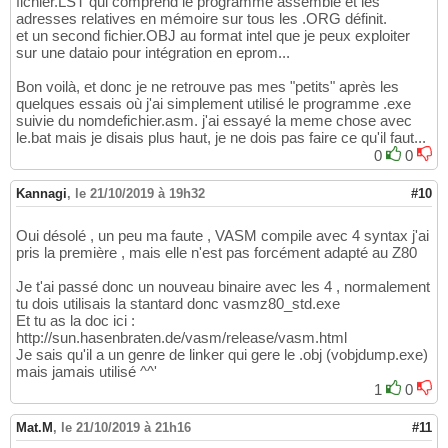
fichier.LST qui comprend le programme assemblé et les
adresses relatives en mémoire sur tous les .ORG définit.
et un second fichier.OBJ au format intel que je peux exploiter
sur une dataio pour intégration en eprom...
Bon voilà, et donc je ne retrouve pas mes "petits" après les
quelques essais où j'ai simplement utilisé le programme .exe
suivie du nomdefichier.asm. j'ai essayé la meme chose avec
le.bat mais je disais plus haut, je ne dois pas faire ce qu'il faut...
0
0
Kannagi
,
le 21/10/2019 à 19h32
#10
Oui désolé , un peu ma faute , VASM compile avec 4 syntax j'ai
pris la première , mais elle n'est pas forcément adapté au Z80
Je t'ai passé donc un nouveau binaire avec les 4 , normalement
tu dois utilisais la stantard donc vasmz80_std.exe
Et tu as la doc ici :
http://sun.hasenbraten.de/vasm/release/vasm.html
Je sais qu'il a un genre de linker qui gere le .obj (vobjdump.exe)
mais jamais utilisé ^^'
1
0
Mat.M
,
le 21/10/2019 à 21h16
#11