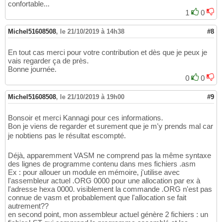
confortable...
1
0
Michel51608508
,
le 21/10/2019 à 14h38
#8
En tout cas merci pour votre contribution et dès que je peux je
vais regarder ça de près.
Bonne journée.
0
0
Michel51608508
,
le 21/10/2019 à 19h00
#9
Bonsoir et merci Kannagi pour ces informations.
Bon je viens de regarder et surement que je m'y prends mal car
je nobtiens pas le résultat escompté.
Déjà, apparemment VASM ne comprend pas la même syntaxe
des lignes de programme contenu dans mes fichiers .asm
Ex : pour allouer un module en mémoire, j'utilise avec
l'assembleur actuel .ORG 0000 pour une allocation par ex à
l'adresse hexa 0000. visiblement la commande .ORG n'est pas
connue de vasm et probablement que l'allocation se fait
autrement??
en second point, mon assembleur actuel génère 2 fichiers : un