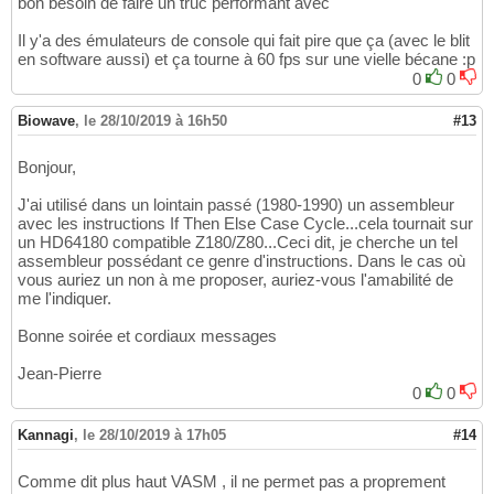
bon besoin de faire un truc performant avec
Il y'a des émulateurs de console qui fait pire que ça (avec le blit
en software aussi) et ça tourne à 60 fps sur une vielle bécane :p
0
0
Biowave
,
le 28/10/2019 à 16h50
#13
Bonjour,
J'ai utilisé dans un lointain passé (1980-1990) un assembleur
avec les instructions If Then Else Case Cycle...cela tournait sur
un HD64180 compatible Z180/Z80...Ceci dit, je cherche un tel
assembleur possédant ce genre d'instructions. Dans le cas où
vous auriez un non à me proposer, auriez-vous l'amabilité de
me l'indiquer.
Bonne soirée et cordiaux messages
Jean-Pierre
0
0
Kannagi
,
le 28/10/2019 à 17h05
#14
Comme dit plus haut VASM , il ne permet pas a proprement