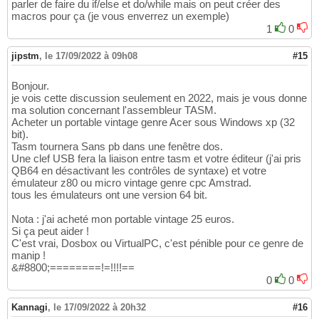
parler de faire du if/else et do/while mais on peut créer des
macros pour ça (je vous enverrez un exemple)
1
0
jipstm
,
le 17/09/2022 à 09h08
#15
Bonjour.
je vois cette discussion seulement en 2022, mais je vous donne
ma solution concernant l'assembleur TASM.
Acheter un portable vintage genre Acer sous Windows xp (32
bit).
Tasm tournera Sans pb dans une fenêtre dos.
Une clef USB fera la liaison entre tasm et votre éditeur (j'ai pris
QB64 en désactivant les contrôles de syntaxe) et votre
émulateur z80 ou micro vintage genre cpc Amstrad.
tous les émulateurs ont une version 64 bit.
Nota : j'ai acheté mon portable vintage 25 euros.
Si ça peut aider !
C'est vrai, Dosbox ou VirtualPC, c'est pénible pour ce genre de
manip !
&#8800;========!=!!!!==
0
0
Kannagi
,
le 17/09/2022 à 20h32
#16