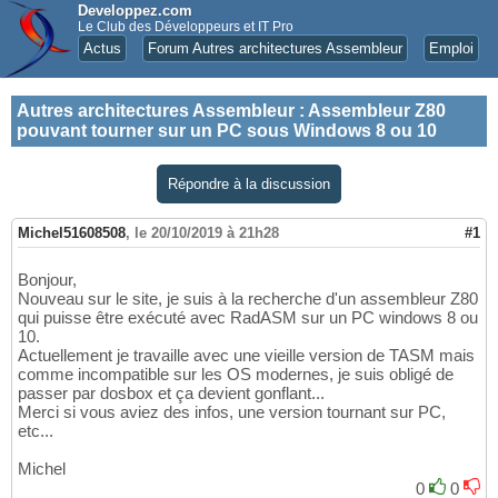
Developpez.com
Le Club des Développeurs et IT Pro
Actus
Forum Autres architectures Assembleur
Emploi
Autres architectures Assembleur
:
Assembleur Z80
pouvant tourner sur un PC sous Windows 8 ou 10
Répondre à la discussion
Michel51608508
,
le 20/10/2019 à 21h28
#1
Bonjour,
Nouveau sur le site, je suis à la recherche d'un assembleur Z80
qui puisse être exécuté avec RadASM sur un PC windows 8 ou
10.
Actuellement je travaille avec une vieille version de TASM mais
comme incompatible sur les OS modernes, je suis obligé de
passer par dosbox et ça devient gonflant...
Merci si vous aviez des infos, une version tournant sur PC,
etc...
Michel
0
0