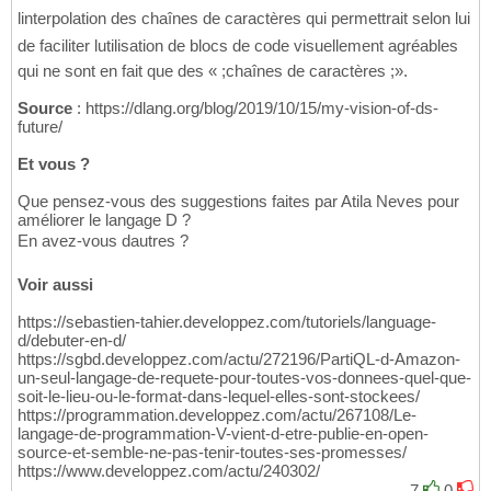
linterpolation des chaînes de caractères qui permettrait selon lui
de faciliter lutilisation de blocs de code visuellement agréables
qui ne sont en fait que des « ;chaînes de caractères ;».
Source
: https://dlang.org/blog/2019/10/15/my-vision-of-ds-
future/
Et vous ?
Que pensez-vous des suggestions faites par Atila Neves pour
améliorer le langage D ?
En avez-vous dautres ?
Voir aussi
https://sebastien-tahier.developpez.com/tutoriels/language-
d/debuter-en-d/
https://sgbd.developpez.com/actu/272196/PartiQL-d-Amazon-
un-seul-langage-de-requete-pour-toutes-vos-donnees-quel-que-
soit-le-lieu-ou-le-format-dans-lequel-elles-sont-stockees/
https://programmation.developpez.com/actu/267108/Le-
langage-de-programmation-V-vient-d-etre-publie-en-open-
source-et-semble-ne-pas-tenir-toutes-ses-promesses/
https://www.developpez.com/actu/240302/
7
0