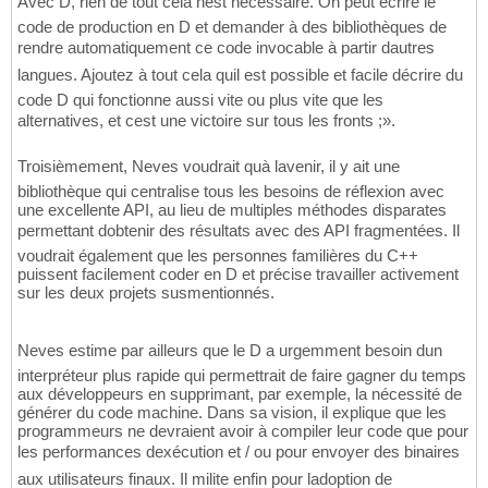
Avec D, rien de tout cela nest nécessaire. On peut écrire le
code de production en D et demander à des bibliothèques de
rendre automatiquement ce code invocable à partir dautres
langues. Ajoutez à tout cela quil est possible et facile décrire du
code D qui fonctionne aussi vite ou plus vite que les
alternatives, et cest une victoire sur tous les fronts ;».
Troisièmement, Neves voudrait quà lavenir, il y ait une
bibliothèque qui centralise tous les besoins de réflexion avec
une excellente API, au lieu de multiples méthodes disparates
permettant dobtenir des résultats avec des API fragmentées. Il
voudrait également que les personnes familières du C++
puissent facilement coder en D et précise travailler activement
sur les deux projets susmentionnés.
Neves estime par ailleurs que le D a urgemment besoin dun
interpréteur plus rapide qui permettrait de faire gagner du temps
aux développeurs en supprimant, par exemple, la nécessité de
générer du code machine. Dans sa vision, il explique que les
programmeurs ne devraient avoir à compiler leur code que pour
les performances dexécution et / ou pour envoyer des binaires
aux utilisateurs finaux. Il milite enfin pour ladoption de