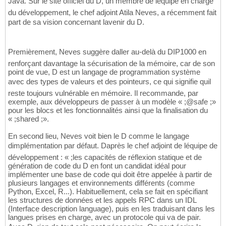
Java. Sur le site officiel du D, un membre de léquipe en charge
du développement, le chef adjoint Atila Neves, a récemment fait
part de sa vision concernant lavenir du D.
Premièrement, Neves suggère daller au-delà du DIP1000 en
renforçant davantage la sécurisation de la mémoire, car de son
point de vue, D est un langage de programmation système
avec des types de valeurs et des pointeurs, ce qui signifie quil
reste toujours vulnérable en mémoire. Il recommande, par
exemple, aux développeurs de passer à un modèle « ;@safe ;»
pour les blocs et les fonctionnalités ainsi que la finalisation du
« ;shared ;».
En second lieu, Neves voit bien le D comme le langage
dimplémentation par défaut. Daprès le chef adjoint de léquipe de
développement : « ;les capacités de réflexion statique et de
génération de code du D en font un candidat idéal pour
implémenter une base de code qui doit être appelée à partir de
plusieurs langages et environnements différents (comme
Python, Excel, R...). Habituellement, cela se fait en spécifiant
les structures de données et les appels RPC dans un IDL
(Interface description language), puis en les traduisant dans les
langues prises en charge, avec un protocole qui va de pair.