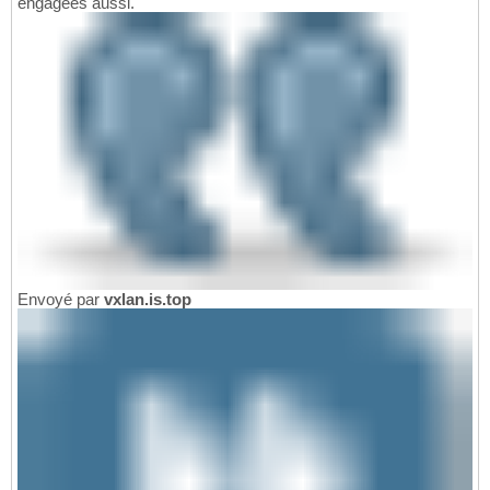
engagées aussi.
Envoyé par
vxlan.is.top