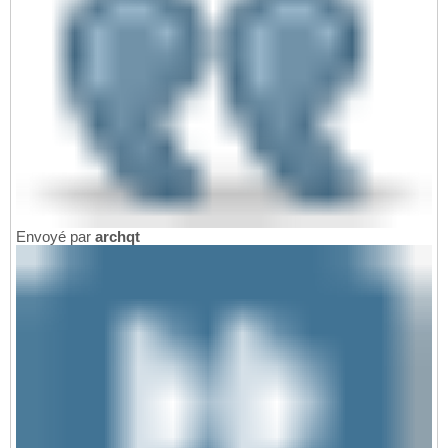
Envoyé par
archqt