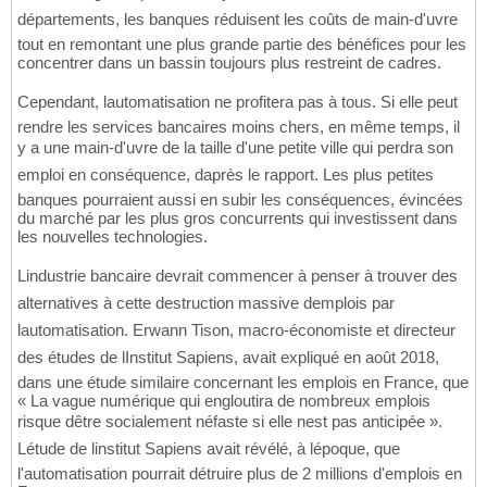
départements, les banques réduisent les coûts de main-d'uvre
tout en remontant une plus grande partie des bénéfices pour les
concentrer dans un bassin toujours plus restreint de cadres.
Cependant, lautomatisation ne profitera pas à tous. Si elle peut
rendre les services bancaires moins chers, en même temps, il
y a une main-d'uvre de la taille d'une petite ville qui perdra son
emploi en conséquence, daprès le rapport. Les plus petites
banques pourraient aussi en subir les conséquences, évincées
du marché par les plus gros concurrents qui investissent dans
les nouvelles technologies.
Lindustrie bancaire devrait commencer à penser à trouver des
alternatives à cette destruction massive demplois par
lautomatisation. Erwann Tison, macro-économiste et directeur
des études de lInstitut Sapiens, avait expliqué en août 2018,
dans une étude similaire concernant les emplois en France, que
« La vague numérique qui engloutira de nombreux emplois
risque dêtre socialement néfaste si elle nest pas anticipée ».
Létude de linstitut Sapiens avait révélé, à lépoque, que
l'automatisation pourrait détruire plus de 2 millions d'emplois en