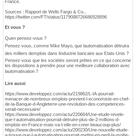
France.
Sources : Rapport de Wells Fargo & Co.,
https://twitter.com/FT/status/1179088726686928896
Et vous ?
Quen pensez-vous ?
Pensez-vous, comme Mike Mayo, que lautomatisation détruira
des milliers demplois dans lindustrie bancaire aux Etats-Unis ?
Pensez-vous que les sociétés seront prêtes en ce qui concerne
les dispositions à prendre pour une meilleure collaboration avec
lautomatisation ?
Lire aussi
https://www.developpez.com/actu/219862/L-IA-pourrait-
menacer-de-nombreux-emplois-previent-l-economiste-en-chef-
de-la-Banque-d-Angleterre-une-revolution-des-competences-
serait-necessaire/
https://www.developpez.com/actu/220664/Une-etude-revele-
que-l-automatisation-pourrait-detruire-plus-de-2-millions-d-
emplois-en-France-mais-va-t-elle-en-creer-beaucoup-plus/
https://www.developpez.com/actu/200230/Une-nouvelle-etude-
a-trouve-que-l-automatisation-pourrait-mettre-en-peril-la-moitie-