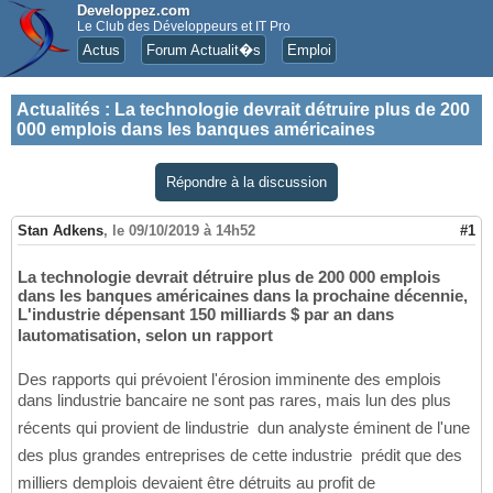
Developpez.com
Le Club des Développeurs et IT Pro
Actus
Forum Actualit�s
Emploi
Actualités
:
La technologie devrait détruire plus de 200
000 emplois dans les banques américaines
Répondre à la discussion
Stan Adkens
,
le 09/10/2019 à 14h52
#1
La technologie devrait détruire plus de 200 000 emplois
dans les banques américaines dans la prochaine décennie,
L'industrie dépensant 150 milliards $ par an dans
lautomatisation, selon un rapport
Des rapports qui prévoient l'érosion imminente des emplois
dans lindustrie bancaire ne sont pas rares, mais lun des plus
récents qui provient de lindustrie  dun analyste éminent de l'une
des plus grandes entreprises de cette industrie  prédit que des
milliers demplois devaient être détruits au profit de