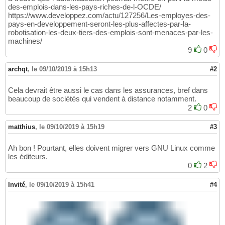
des-emplois-dans-les-pays-riches-de-l-OCDE/
https://www.developpez.com/actu/127256/Les-employes-des-
pays-en-developpement-seront-les-plus-affectes-par-la-
robotisation-les-deux-tiers-des-emplois-sont-menaces-par-les-
machines/
9
0
archqt
,
le 09/10/2019 à 15h13
#2
Cela devrait être aussi le cas dans les assurances, bref dans
beaucoup de sociétés qui vendent à distance notamment.
2
0
matthius
,
le 09/10/2019 à 15h19
#3
Ah bon ! Pourtant, elles doivent migrer vers GNU Linux comme
les éditeurs.
0
2
Invité
,
le 09/10/2019 à 15h41
#4