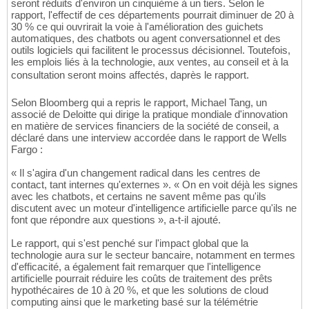
seront réduits d'environ un cinquième à un tiers. Selon le
rapport, l'effectif de ces départements pourrait diminuer de 20 à
30 % ce qui ouvrirait la voie à l'amélioration des guichets
automatiques, des chatbots ou agent conversationnel et des
outils logiciels qui facilitent le processus décisionnel. Toutefois,
les emplois liés à la technologie, aux ventes, au conseil et à la
consultation seront moins affectés, daprès le rapport.
Selon Bloomberg qui a repris le rapport, Michael Tang, un
associé de Deloitte qui dirige la pratique mondiale d'innovation
en matière de services financiers de la société de conseil, a
déclaré dans une interview accordée dans le rapport de Wells
Fargo :
« Il s'agira d'un changement radical dans les centres de
contact, tant internes qu'externes ». « On en voit déjà les signes
avec les chatbots, et certains ne savent même pas qu'ils
discutent avec un moteur d'intelligence artificielle parce qu'ils ne
font que répondre aux questions », a-t-il ajouté.
Le rapport, qui s'est penché sur l'impact global que la
technologie aura sur le secteur bancaire, notamment en termes
d'efficacité, a également fait remarquer que l'intelligence
artificielle pourrait réduire les coûts de traitement des prêts
hypothécaires de 10 à 20 %, et que les solutions de cloud
computing ainsi que le marketing basé sur la télémétrie