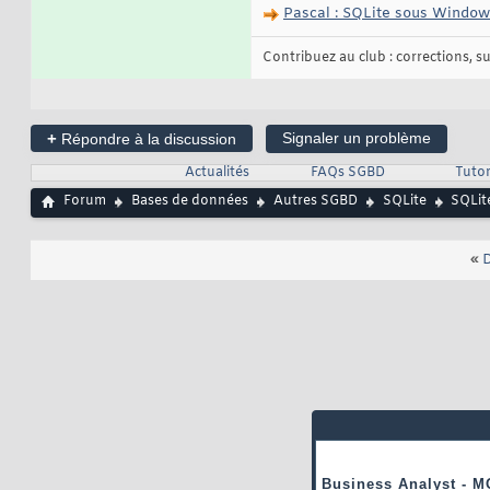
Pascal : SQLite sous Windows,
Contribuez au club : corrections, sug
+
Signaler un problème
Répondre à la discussion
Actualités
FAQs SGBD
Tutor
Forum
Bases de données
Autres SGBD
SQLite
SQLite
«
D
Business Analyst - M