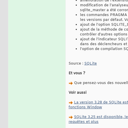
amélioration de l'extensi
modification de l'analyseu
sqlite_master a été corr
les commandes PRAGMA fu
les versions par défaut
ajout de l'option SQLIT
ajout de la méthode de c
contrôler d'autres options
ajout de l'indicateur SQL
dans des déclencheurs et 
l'option de compilation 
Source :
SQLite
Et vous ?
Que pensez-vous des nouvelle
Voir aussi
La version 3.28 de SQLite es
fonctions Window
SQLite 3.25 est disponible, 
requêtes et plus