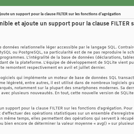
ajoute un support pour la clause FILTER sur les fonctions d'agrégation
nible et ajoute un support pour la clause FILTER s
 données relationnelle léger accessible par le langage SQL. Contrai
SQL ou PostgreSQL, sa particularité est de ne pas reproduire le sch
programmes. L'intégralité de la base de données (déclarations, tables
dant de la plateforme. L’équipe de développement de SQLite vient publ
te remontent respectivement en avril et juillet dernier.
 logiciels qui implémente un moteur de base de données SQL transact
me légèreté, entre autres, il est utilisé dans de nombreux logiciels gr
rqués, notamment sur la plupart des smartphones modernes. Sa dernièr
avec plusieurs nouveautés. En tout, cette nouvelle version de SQLit
n support pour la clause FILTER sur les fonctions d'agrégation. Pour 
d’effectuer des opérations statistiques sur un ensemble d’enregistr
en même temps, elles permettent des opérations qui servent à récupére
 ou bien encore de déterminer la valeur moyenne « avg() » sur plusieu