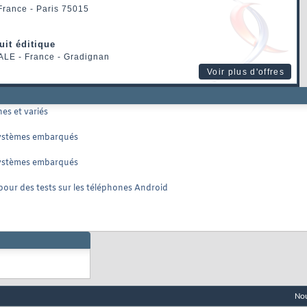
 France - Paris 75015
uit éditique
ALE
- France - Gradignan
Voir plus d'offres
es et variés
 systèmes embarqués
 systèmes embarqués
 pour des tests sur les téléphones Android
Nou