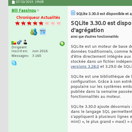
07/10/2019,
19h08
Bill Fassinou
SQLite 3.30.0 est disponible et 
Chroniqueur Actualités
SQLite 3.30.0 est dispo
d'agrégation
ainsi que d’autres fonctionnalités
SQLite est un moteur de base de
Dirigeant
Inscrit en
Juin 2016
données traditionnels, comme My
Messages
3 160
d'être directement intégrée aux 
stockée dans un fichier indépen
versions 3.28.0
et 3.29.0 de SQLi
SQLite est une bibliothèque de
configuration. Grâce à son extrê
populaire sur les systèmes emba
publiée dans la semaine passée 
fonctionnalités au moteur.
SQLite 3.30.0 ajoute désormais u
dans le langage SQL permettent 
s’appliquent à plusieurs lignes 
min() », le plus grand « max() »