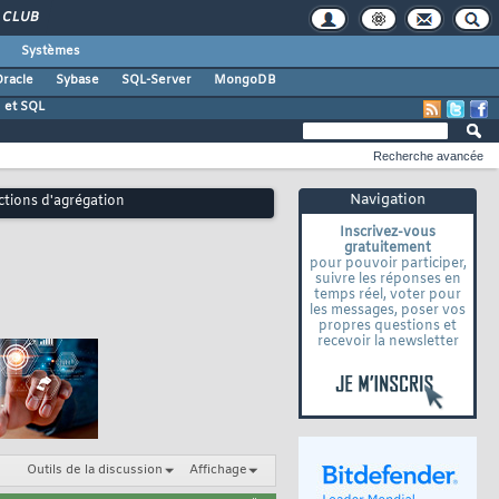
CLUB
Systèmes
racle
Sybase
SQL-Server
MongoDB
 et SQL
Recherche avancée
Navigation
nctions d'agrégation
Inscrivez-vous
gratuitement
pour pouvoir participer,
suivre les réponses en
temps réel, voter pour
les messages, poser vos
propres questions et
recevoir la newsletter
Outils de la discussion
Affichage