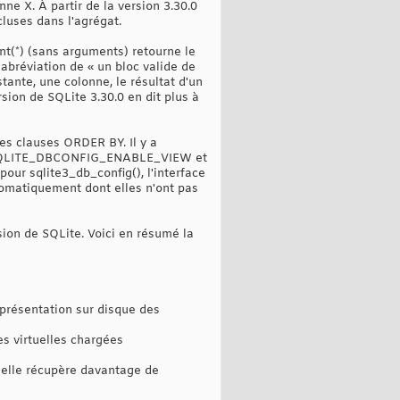
ne X. À partir de la version 3.30.0
cluses dans l'agrégat.
nt(*) (sans arguments) retourne le
'abréviation de « un bloc valide de
tante, une colonne, le résultat d'un
rsion de SQLite 3.30.0 en dit plus à
es clauses ORDER BY. Il y a
ver SQLITE_DBCONFIG_ENABLE_VIEW et
ur sqlite3_db_config(), l'interface
tomatiquement dont elles n'ont pas
sion de SQLite. Voici en résumé la
eprésentation sur disque des
es virtuelles chargées
'elle récupère davantage de