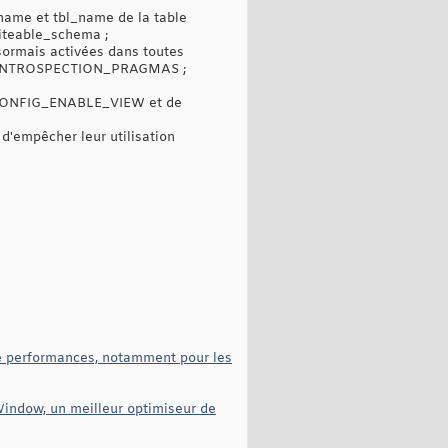
, name et tbl_name de la table
iteable_schema ;
rmais activées dans toutes
MIT_INTROSPECTION_PRAGMAS ;
_DBCONFIG_ENABLE_VIEW et de
d'empêcher leur utilisation
de performances, notamment pour les
Window, un meilleur optimiseur de