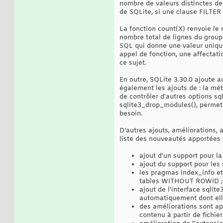
nombre de valeurs distinctes de 
de SQLite, si une clause FILTER e
La fonction count(X) renvoie le
nombre total de lignes du groupe
SQL qui donne une valeur unique 
appel de fonction, une affectati
ce sujet.
En outre, SQLite 3.30.0 ajoute 
également les ajouts de : la m
de contrôler d'autres options 
sqlite3_drop_modules(), permett
besoin.
D’autres ajouts, améliorations, 
liste des nouveautés apportées 
ajout d'un support pour la
ajout du support pour le
les pragmas index_info et
tables WITHOUT ROWID ;
ajout de l'interface sqlit
automatiquement dont elle
des améliorations sont a
contenu à partir de fichi