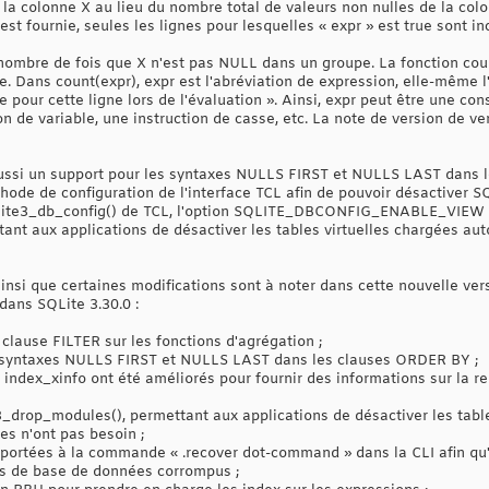
la colonne X au lieu du nombre total de valeurs non nulles de la colon
st fournie, seules les lignes pour lesquelles « expr » est true sont in
 nombre de fois que X n'est pas NULL dans un groupe. La fonction cou
. Dans count(expr), expr est l'abréviation de expression, elle-même l
pour cette ligne lors de l'évaluation ». Ainsi, expr peut être une cons
on de variable, une instruction de casse, etc. La note de version de ve
aussi un support pour les syntaxes NULLS FIRST et NULLS LAST dans l
éthode de configuration de l'interface TCL afin de pouvoir désacti
sqlite3_db_config() de TCL, l'option SQLITE_DBCONFIG_ENABLE_VIEW po
ant aux applications de désactiver les tables virtuelles chargées au
ainsi que certaines modifications sont à noter dans cette nouvelle ver
dans SQLite 3.30.0 :
 clause FILTER sur les fonctions d'agrégation ;
s syntaxes NULLS FIRST et NULLS LAST dans les clauses ORDER BY ;
 index_xinfo ont été améliorés pour fournir des informations sur la r
e3_drop_modules(), permettant aux applications de désactiver les tabl
s n'ont pas besoin ;
pportées à la commande « .recover dot-command » dans la CLI afin qu
ers de base de données corrompus ;