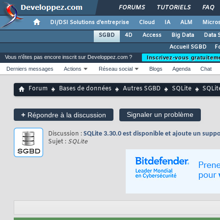
FORUMS
TUTORIELS
FAQ
DI/DSI Solutions d'entreprise
Cloud
IA
ALM
Micros
SGBD
4D
Access
Big Data
Data 
Accueil SGBD
F
Vous n'êtes pas encore inscrit sur Developpez.com ?
Inscrivez-vous gratuitem
Derniers messages
Actions
Réseau social
Blogs
Agenda
Chat
Forum
Bases de données
Autres SGBD
SQLite
SQLite
+
Signaler un problème
Répondre à la discussion
Discussion :
SQLite 3.30.0 est disponible et ajoute un suppo
Sujet :
SQLite