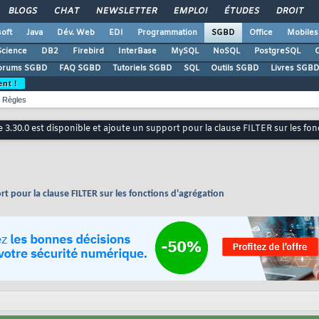
BLOGS
CHAT
NEWSLETTER
EMPLOI
ÉTUDES
DROIT
oft
Java
Dév. Web
EDI
Programmation
SGBD
Office
Mobiles
Science
DB2
Firebird
InterBase
MySQL
NoSQL
PostgreSQL
O
orums SGBD
FAQ SGBD
Tutoriels SGBD
SQL
Outils SGBD
Livres SGBD
ent !
Règles
 3.30.0 est disponible et ajoute un support pour la clause FILTER sur les fo
rt pour la clause FILTER sur les fonctions d'agrégation