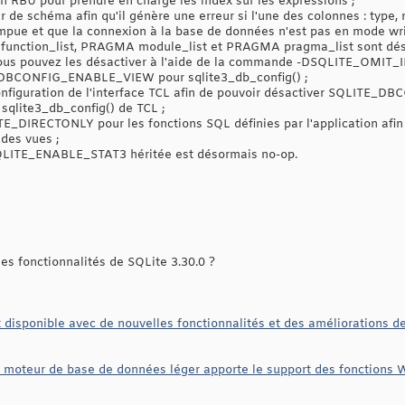
on RBU pour prendre en charge les index sur les expressions ;
r de schéma afin qu'il génère une erreur si l'une des colonnes : type
ompue et que la connexion à la base de données n'est pas en mode wr
nction_list, PRAGMA module_list et PRAGMA pragma_list sont déso
. Vous pouvez les désactiver à l'aide de la commande -DSQLITE_O
E_DBCONFIG_ENABLE_VIEW pour sqlite3_db_config() ;
onfiguration de l'interface TCL afin de pouvoir désactiver SQLITE
 sqlite3_db_config() de TCL ;
ITE_DIRECTONLY pour les fonctions SQL définies par l'application afin 
des vues ;
SQLITE_ENABLE_STAT3 héritée est désormais no-op.
s fonctionnalités de SQLite 3.30.0 ?
t disponible avec de nouvelles fonctionnalités et des améliorations 
le moteur de base de données léger apporte le support des fonctions 