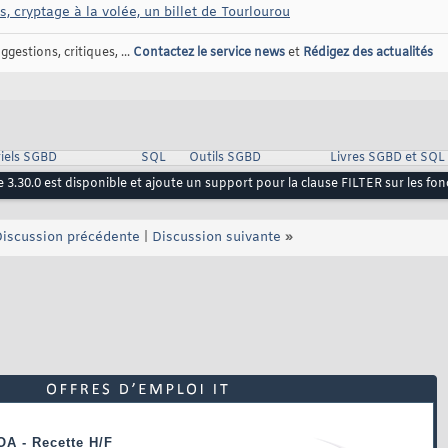
 cryptage à la volée, un billet de Tourlourou
gestions, critiques, ...
Contactez le service news
et
Rédigez des actualités
iels SGBD
SQL
Outils SGBD
Livres SGBD et SQL
 3.30.0 est disponible et ajoute un support pour la clause FILTER sur les fo
iscussion précédente
|
Discussion suivante
»
OA - Recette H/F