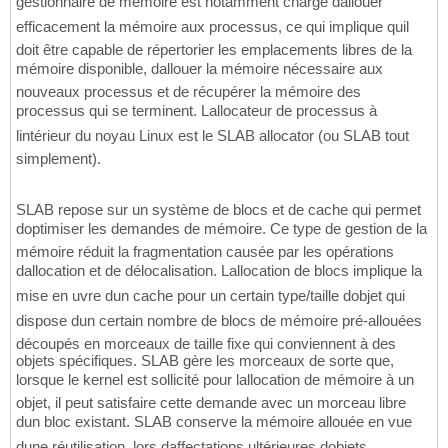
gestionnaire de mémoire est notamment chargé dallouer
efficacement la mémoire aux processus, ce qui implique quil
doit être capable de répertorier les emplacements libres de la
mémoire disponible, dallouer la mémoire nécessaire aux
nouveaux processus et de récupérer la mémoire des
processus qui se terminent. Lallocateur de processus à
lintérieur du noyau Linux est le SLAB allocator (ou SLAB tout
simplement).
SLAB repose sur un système de blocs et de cache qui permet
doptimiser les demandes de mémoire. Ce type de gestion de la
mémoire réduit la fragmentation causée par les opérations
dallocation et de délocalisation. Lallocation de blocs implique la
mise en uvre dun cache pour un certain type/taille dobjet qui
dispose dun certain nombre de blocs de mémoire pré-allouées
découpés en morceaux de taille fixe qui conviennent à des
objets spécifiques. SLAB gère les morceaux de sorte que,
lorsque le kernel est sollicité pour lallocation de mémoire à un
objet, il peut satisfaire cette demande avec un morceau libre
dun bloc existant. SLAB conserve la mémoire allouée en vue
dune réutilisation, lors daffectations ultérieures dobjets