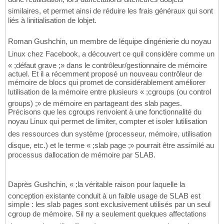
similaires, et permet ainsi de réduire les frais généraux qui sont
liés à linitialisation de lobjet.
Roman Gushchin, un membre de léquipe dingénierie du noyau
Linux chez Facebook, a découvert ce quil considère comme un
« ;défaut grave ;» dans le contrôleur/gestionnaire de mémoire
actuel. Et il a récemment proposé un nouveau contrôleur de
mémoire de blocs qui promet de considérablement améliorer
lutilisation de la mémoire entre plusieurs « ;cgroups (ou control
groups) ;» de mémoire en partageant des slab pages.
Précisons que les cgroups renvoient à une fonctionnalité du
noyau Linux qui permet de limiter, compter et isoler lutilisation
des ressources dun système (processeur, mémoire, utilisation
disque, etc.) et le terme « ;slab page ;» pourrait être assimilé au
processus dallocation de mémoire par SLAB.
Daprès Gushchin, « ;la véritable raison pour laquelle la
conception existante conduit à un faible usage de SLAB est
simple : les slab pages sont exclusivement utilisés par un seul
cgroup de mémoire. Sil ny a seulement quelques affectations