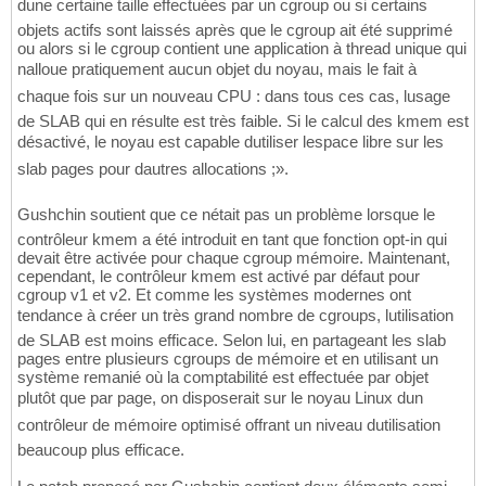
dune certaine taille effectuées par un cgroup ou si certains
objets actifs sont laissés après que le cgroup ait été supprimé
ou alors si le cgroup contient une application à thread unique qui
nalloue pratiquement aucun objet du noyau, mais le fait à
chaque fois sur un nouveau CPU : dans tous ces cas, lusage
de SLAB qui en résulte est très faible. Si le calcul des kmem est
désactivé, le noyau est capable dutiliser lespace libre sur les
slab pages pour dautres allocations ;».
Gushchin soutient que ce nétait pas un problème lorsque le
contrôleur kmem a été introduit en tant que fonction opt-in qui
devait être activée pour chaque cgroup mémoire. Maintenant,
cependant, le contrôleur kmem est activé par défaut pour
cgroup v1 et v2. Et comme les systèmes modernes ont
tendance à créer un très grand nombre de cgroups, lutilisation
de SLAB est moins efficace. Selon lui, en partageant les slab
pages entre plusieurs cgroups de mémoire et en utilisant un
système remanié où la comptabilité est effectuée par objet
plutôt que par page, on disposerait sur le noyau Linux dun
contrôleur de mémoire optimisé offrant un niveau dutilisation
beaucoup plus efficace.