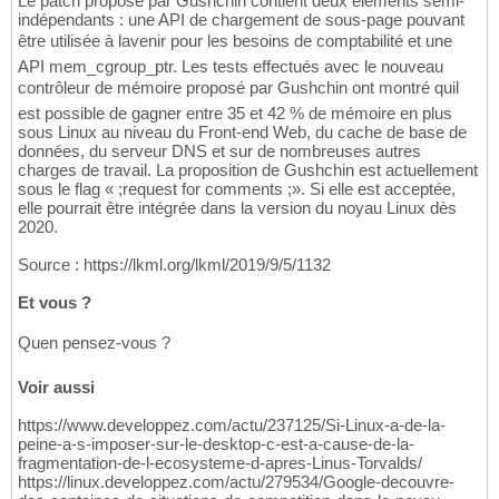
Le patch proposé par Gushchin contient deux éléments semi-
indépendants : une API de chargement de sous-page pouvant
être utilisée à lavenir pour les besoins de comptabilité et une
API mem_cgroup_ptr. Les tests effectués avec le nouveau
contrôleur de mémoire proposé par Gushchin ont montré quil
est possible de gagner entre 35 et 42 % de mémoire en plus
sous Linux au niveau du Front-end Web, du cache de base de
données, du serveur DNS et sur de nombreuses autres
charges de travail. La proposition de Gushchin est actuellement
sous le flag « ;request for comments ;». Si elle est acceptée,
elle pourrait être intégrée dans la version du noyau Linux dès
2020.
Source : https://lkml.org/lkml/2019/9/5/1132
Et vous ?
Quen pensez-vous ?
Voir aussi
https://www.developpez.com/actu/237125/Si-Linux-a-de-la-
peine-a-s-imposer-sur-le-desktop-c-est-a-cause-de-la-
fragmentation-de-l-ecosysteme-d-apres-Linus-Torvalds/
https://linux.developpez.com/actu/279534/Google-decouvre-