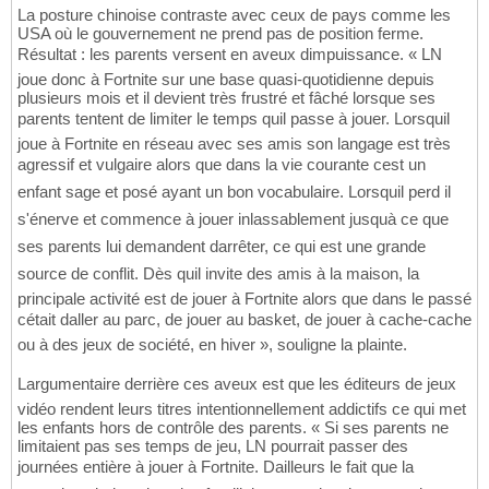
La posture chinoise contraste avec ceux de pays comme les
USA où le gouvernement ne prend pas de position ferme.
Résultat : les parents versent en aveux dimpuissance. « LN
joue donc à Fortnite sur une base quasi-quotidienne depuis
plusieurs mois et il devient très frustré et fâché lorsque ses
parents tentent de limiter le temps quil passe à jouer. Lorsquil
joue à Fortnite en réseau avec ses amis son langage est très
agressif et vulgaire alors que dans la vie courante cest un
enfant sage et posé ayant un bon vocabulaire. Lorsquil perd il
s'énerve et commence à jouer inlassablement jusquà ce que
ses parents lui demandent darrêter, ce qui est une grande
source de conflit. Dès quil invite des amis à la maison, la
principale activité est de jouer à Fortnite alors que dans le passé
cétait daller au parc, de jouer au basket, de jouer à cache-cache
ou à des jeux de société, en hiver », souligne la plainte.
Largumentaire derrière ces aveux est que les éditeurs de jeux
vidéo rendent leurs titres intentionnellement addictifs ce qui met
les enfants hors de contrôle des parents. « Si ses parents ne
limitaient pas ses temps de jeu, LN pourrait passer des
journées entière à jouer à Fortnite. Dailleurs le fait que la