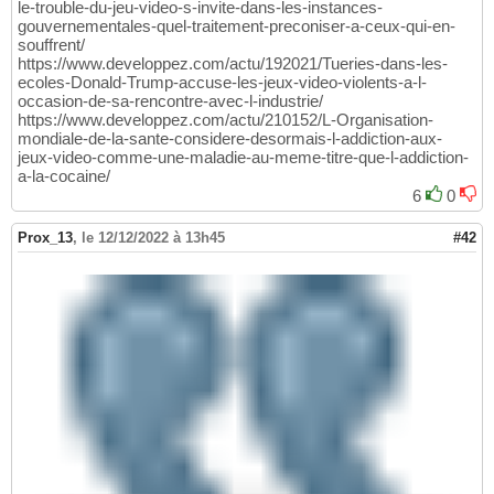
le-trouble-du-jeu-video-s-invite-dans-les-instances-
gouvernementales-quel-traitement-preconiser-a-ceux-qui-en-
souffrent/
https://www.developpez.com/actu/192021/Tueries-dans-les-
ecoles-Donald-Trump-accuse-les-jeux-video-violents-a-l-
occasion-de-sa-rencontre-avec-l-industrie/
https://www.developpez.com/actu/210152/L-Organisation-
mondiale-de-la-sante-considere-desormais-l-addiction-aux-
jeux-video-comme-une-maladie-au-meme-titre-que-l-addiction-
a-la-cocaine/
6
0
Prox_13
,
le 12/12/2022 à 13h45
#42