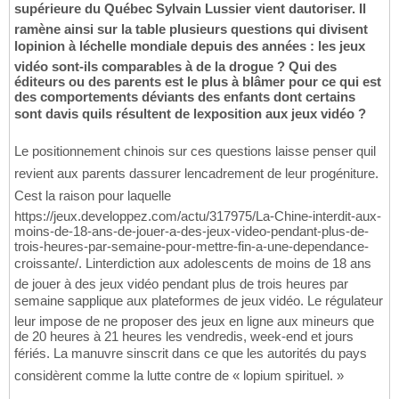
supérieure du Québec Sylvain Lussier vient dautoriser. Il
ramène ainsi sur la table plusieurs questions qui divisent
lopinion à léchelle mondiale depuis des années : les jeux
vidéo sont-ils comparables à de la drogue ? Qui des
éditeurs ou des parents est le plus à blâmer pour ce qui est
des comportements déviants des enfants dont certains
sont davis quils résultent de lexposition aux jeux vidéo ?
Le positionnement chinois sur ces questions laisse penser quil
revient aux parents dassurer lencadrement de leur progéniture.
Cest la raison pour laquelle
https://jeux.developpez.com/actu/317975/La-Chine-interdit-aux-
moins-de-18-ans-de-jouer-a-des-jeux-video-pendant-plus-de-
trois-heures-par-semaine-pour-mettre-fin-a-une-dependance-
croissante/. Linterdiction aux adolescents de moins de 18 ans
de jouer à des jeux vidéo pendant plus de trois heures par
semaine sapplique aux plateformes de jeux vidéo. Le régulateur
leur impose de ne proposer des jeux en ligne aux mineurs que
de 20 heures à 21 heures les vendredis, week-end et jours
fériés. La manuvre sinscrit dans ce que les autorités du pays
considèrent comme la lutte contre de « lopium spirituel. »