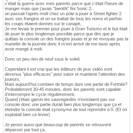
c'était la guerre avec mes parents parce que c'était l'heure de
manger mais que j'avais "bientôt" fini Sonic 2,
on passait l'après-midi chez un pote à jouer à Street fighter 2
avec ses frangins et on se traitait de tous les noms et parfois
les coups étaient donnés sur le canapé,
Je me levais le premier pour jouer à Gran Turismo et le but était
de jouer le plus longtemps possible parce que dès que je
quittais la console un des frangins jouais et je ne revoyais pas la
manette de la journée donc il m'est arrivé de me laver après
avoir mangé à midi.
Donc un peu rien de neuf sous le soleil.
Cependant il est vrai que les éditeurs de jeux vidéo sont
devenus "plus efficaces" pour saisir et maintenir l'attention des
joueurs.
Mais aujourd'hui combien de temps dure une partie de Fortnite?
Probablement 30-45 minutes, donc les parents sont capable
d'interrompre le cycle régulièrement.
Quand j'étais gamin les sauvegardes n'existaient pas sur
console donc une partie durait bien plus longtemps que ça et
éteindre la console était synonyme de tout reprendre à 0. (Et on
exploitait bien ce levier)
Je pense aussi que beaucoup de parents se retrouvent
dépasser par tout ça.