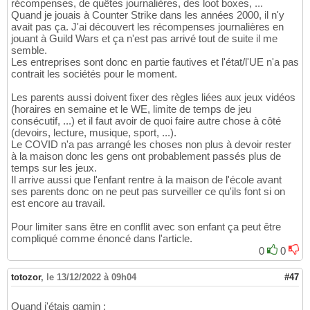
récompenses, de quêtes journalières, des loot boxes, ...
Quand je jouais à Counter Strike dans les années 2000, il n'y
avait pas ça. J'ai découvert les récompenses journalières en
jouant à Guild Wars et ça n'est pas arrivé tout de suite il me
semble.
Les entreprises sont donc en partie fautives et l'état/l'UE n'a pas
contrait les sociétés pour le moment.
Les parents aussi doivent fixer des règles liées aux jeux vidéos
(horaires en semaine et le WE, limite de temps de jeu
consécutif, ...) et il faut avoir de quoi faire autre chose à côté
(devoirs, lecture, musique, sport, ...).
Le COVID n'a pas arrangé les choses non plus à devoir rester
à la maison donc les gens ont probablement passés plus de
temps sur les jeux.
Il arrive aussi que l'enfant rentre à la maison de l'école avant
ses parents donc on ne peut pas surveiller ce qu'ils font si on
est encore au travail.
Pour limiter sans être en conflit avec son enfant ça peut être
compliqué comme énoncé dans l'article.
0
0
totozor
,
le 13/12/2022 à 09h04
#47
Quand j'étais gamin :