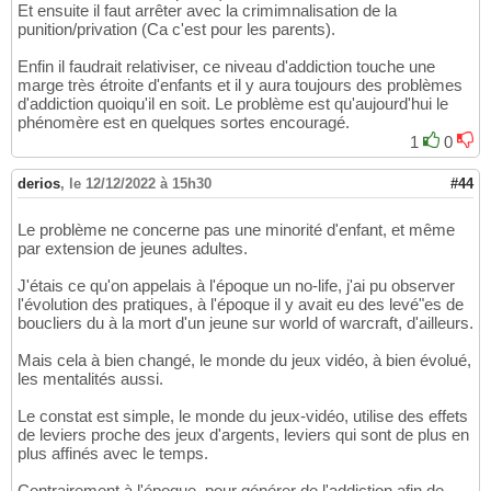
Et ensuite il faut arrêter avec la crimimnalisation de la
punition/privation (Ca c'est pour les parents).
Enfin il faudrait relativiser, ce niveau d'addiction touche une
marge très étroite d'enfants et il y aura toujours des problèmes
d'addiction quoiqu'il en soit. Le problème est qu'aujourd'hui le
phénomère est en quelques sortes encouragé.
1
0
derios
,
le 12/12/2022 à 15h30
#44
Le problème ne concerne pas une minorité d'enfant, et même
par extension de jeunes adultes.
J'étais ce qu'on appelais à l'époque un no-life, j'ai pu observer
l'évolution des pratiques, à l'époque il y avait eu des levé"es de
boucliers du à la mort d'un jeune sur world of warcraft, d'ailleurs.
Mais cela à bien changé, le monde du jeux vidéo, à bien évolué,
les mentalités aussi.
Le constat est simple, le monde du jeux-vidéo, utilise des effets
de leviers proche des jeux d'argents, leviers qui sont de plus en
plus affinés avec le temps.
Contrairement à l'époque, pour générer de l'addiction afin de