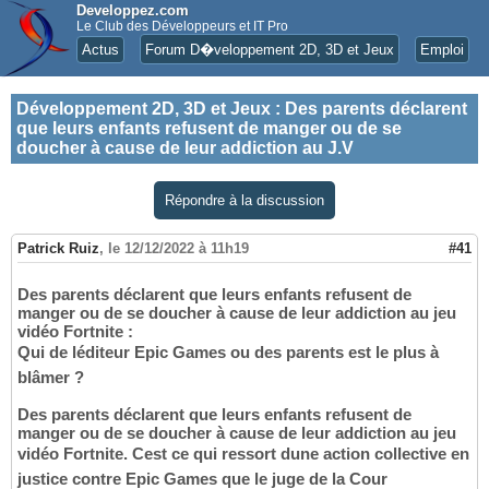
Developpez.com
Le Club des Développeurs et IT Pro
Actus
Forum D�veloppement 2D, 3D et Jeux
Emploi
Développement 2D, 3D et Jeux
:
Des parents déclarent
que leurs enfants refusent de manger ou de se
doucher à cause de leur addiction au J.V
Répondre à la discussion
Patrick Ruiz
,
le 12/12/2022 à 11h19
#41
Des parents déclarent que leurs enfants refusent de
manger ou de se doucher à cause de leur addiction au jeu
vidéo Fortnite :
Qui de léditeur Epic Games ou des parents est le plus à
blâmer ?
Des parents déclarent que leurs enfants refusent de
manger ou de se doucher à cause de leur addiction au jeu
vidéo Fortnite. Cest ce qui ressort dune action collective en
justice contre Epic Games que le juge de la Cour