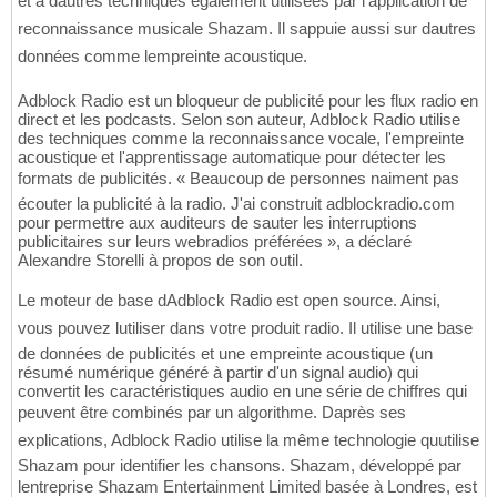
et à dautres techniques également utilisées par l'application de
reconnaissance musicale Shazam. Il sappuie aussi sur dautres
données comme lempreinte acoustique.
Adblock Radio est un bloqueur de publicité pour les flux radio en
direct et les podcasts. Selon son auteur, Adblock Radio utilise
des techniques comme la reconnaissance vocale, l'empreinte
acoustique et l'apprentissage automatique pour détecter les
formats de publicités. « Beaucoup de personnes naiment pas
écouter la publicité à la radio. J'ai construit adblockradio.com
pour permettre aux auditeurs de sauter les interruptions
publicitaires sur leurs webradios préférées », a déclaré
Alexandre Storelli à propos de son outil.
Le moteur de base dAdblock Radio est open source. Ainsi,
vous pouvez lutiliser dans votre produit radio. Il utilise une base
de données de publicités et une empreinte acoustique (un
résumé numérique généré à partir d'un signal audio) qui
convertit les caractéristiques audio en une série de chiffres qui
peuvent être combinés par un algorithme. Daprès ses
explications, Adblock Radio utilise la même technologie quutilise
Shazam pour identifier les chansons. Shazam, développé par
lentreprise Shazam Entertainment Limited basée à Londres, est