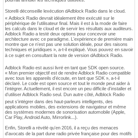
Storelli déconseille lexécution dAdblock Radio dans le cloud.
« Adblock Radio devrait idéalement être exécuté sur le
périphérique de l'utilisateur final. Mais il est à la mode de faire
les calculs dans le cloud et de servir les résultats aux auditeurs.
Adblock Radio a testé deux options pour concevoir une
architecture avec ce paradigme. L'expérience de première main
montre que ce n'est pas une solution idéale, pour des raisons
techniques et juridiques », a-t-il expliqué. Vous pouvez en savoir
à ce sujet en consultant la note de version dAdblock Radio.
Adblock Radio est aussi livré en tant que SDK open source.
« Mon premier objectif est de rendre Adblock Radio compatible
avec tous les appareils d'écoute, en tant que SDK », a-t-il
déclaré. Le code est open source et tout le monde peut aider à
l'intégrer. Actuellement, il est encore un peu difficile d'installer et
d'utiliser Adblock Radio seul. Dun autre côté, Adblock Radio
peut s'intégrer dans des haut-parleurs intelligents, des
applications mobiles, des extensions de navigateur et même
des systèmes modernes de sonorisation automobile (Apple,
Car Play, Android Auto, Mirrorlink...).
Enfin, Storelli a révélé qu'en 2016, il a reçu des menaces
d'avocats de la part dune radio privée française pour des motifs