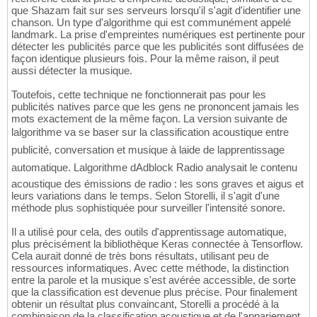
que Shazam fait sur ses serveurs lorsqu'il s'agit d'identifier une
chanson. Un type d'algorithme qui est communément appelé
landmark. La prise d'empreintes numériques est pertinente pour
détecter les publicités parce que les publicités sont diffusées de
façon identique plusieurs fois. Pour la même raison, il peut
aussi détecter la musique.
Toutefois, cette technique ne fonctionnerait pas pour les
publicités natives parce que les gens ne prononcent jamais les
mots exactement de la même façon. La version suivante de
lalgorithme va se baser sur la classification acoustique entre
publicité, conversation et musique à laide de lapprentissage
automatique. Lalgorithme dAdblock Radio analysait le contenu
acoustique des émissions de radio : les sons graves et aigus et
leurs variations dans le temps. Selon Storelli, il s'agit d'une
méthode plus sophistiquée pour surveiller l'intensité sonore.
Il a utilisé pour cela, des outils d'apprentissage automatique,
plus précisément la bibliothèque Keras connectée à Tensorflow.
Cela aurait donné de très bons résultats, utilisant peu de
ressources informatiques. Avec cette méthode, la distinction
entre la parole et la musique s'est avérée accessible, de sorte
que la classification est devenue plus précise. Pour finalement
obtenir un résultat plus convaincant, Storelli a procédé à la
combinaison de la classification acoustique et de l'appariement