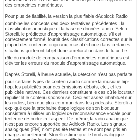
des empreintes numériques.
Pour plus de fiabilité, la version la plus fiable dAdblock Radio
combine les concepts des deux tentatives précédentes : la
classification acoustique et la base de données audio. Selon
Storelli, le prédicteur d'apprentissage automatique, s'il est
correctement formé, fournit des classifications correctes sur la
plupart des contenus originaux, mais il échoue dans certaines
situations qui feront lobjet dune amélioration dans le futur. Le
rôle du module de comparaison d'empreintes numériques est
d'éviter les erreurs du module d'apprentissage automatique.
Daprès Storelli, à lheure actuelle, la détection n'est pas parfaite
pour certains types de contenu audio comme la musique hip-
hop, les publicités pour des émissions-débats, etc., et les
publicités natives. Ces derniers constituent le cas où le locuteur
régulier lit le contenu sponsorisé. Ceci est assez inhabituel sur
les radios, bien que plus commun dans les podcasts. Storelli a
expliqué que la prochaine étape logique de son bloqueur
consistera à utiliser un logiciel de reconnaissance vocale pour
tenter de résoudre cet aspect. De même, la radio analogique
n'est pas encore supportée par Adblock Radio. Les signaux
analogiques (FM) n'ont pas été testés et ne sont pas pris en
charge actuellement. Storelli estime que le bruit analogique
pourrait annuler les techniques utilisées.