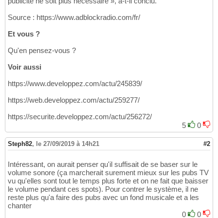
publicité ne soit plus nécessaire », a-t-il conclu.
Source : https://www.adblockradio.com/fr/
Et vous ?
Qu'en pensez-vous ?
Voir aussi
https://www.developpez.com/actu/245839/
https://web.developpez.com/actu/259277/
https://securite.developpez.com/actu/256272/
5
0
Steph82
,
le 27/09/2019 à 14h21
#2
Intéressant, on aurait penser qu'il suffisait de se baser sur le
volume sonore (ça marcherait surement mieux sur les pubs TV
vu qu'elles sont tout le temps plus forte et on ne fait que baisser
le volume pendant ces spots). Pour contrer le système, il ne
reste plus qu'a faire des pubs avec un fond musicale et a les
chanter
0
0