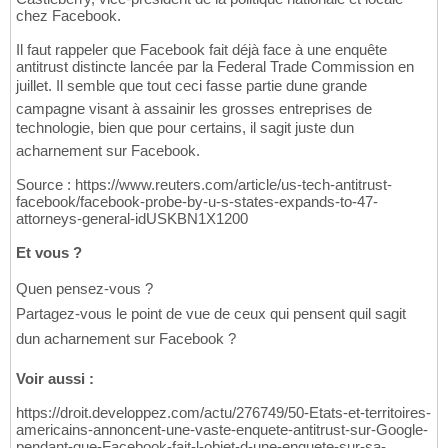
chez Facebook.
Il faut rappeler que Facebook fait déjà face à une enquête
antitrust distincte lancée par la Federal Trade Commission en
juillet. Il semble que tout ceci fasse partie dune grande
campagne visant à assainir les grosses entreprises de
technologie, bien que pour certains, il sagit juste dun
acharnement sur Facebook.
Source : https://www.reuters.com/article/us-tech-antitrust-
facebook/facebook-probe-by-u-s-states-expands-to-47-
attorneys-general-idUSKBN1X1200
Et vous ?
Quen pensez-vous ?
Partagez-vous le point de vue de ceux qui pensent quil sagit
dun acharnement sur Facebook ?
Voir aussi :
https://droit.developpez.com/actu/276749/50-Etats-et-territoires-
americains-annoncent-une-vaste-enquete-antitrust-sur-Google-
pendant-que-Facebook-fait-l-objet-d-une-enquete-sur-sa-