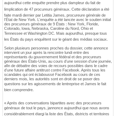
aujourdhui cette enquête prendre plus dampleur du fait de
limplication de 47 procureurs généraux. Cette déclaration a été
faite mardi dernier par Letitia James, procureure générale de
l'État de New York. L'enquête a été lancée avec le soutien initial
des procureurs généraux de 9 États : New York, Floride,
Colorado, Iowa, Nebraska, Caroline du Nord, Ohio et
Tennessee et Washington DC. Mais aujourdhui, presque tous
les États du pays enquêtent sur le géant des médias sociaux.
Selon plusieurs personnes proches du dossier, cette annonce
intervient un jour après la rencontre lundi entre des
représentants du gouvernement fédéral et des procureurs
généraux des États-Unis, au cours d'une session d'une journée,
afin de débattre des voies de recours possibles dans le cadre
d'une future affaire antitrust contre Facebook. Après tous les
scandales qui ont éclaboussé Facebook au cours de ces
derniers mois, les autorités sont en droit de se poser des
questions sur les agissements de lentreprise et James le fait
bien comprendre.
« Après des conversations bipartites avec des procureurs
généraux de tout le pays, jannonce aujourdhui que nous avons
considérablement élargi la liste des États, districts et territoires