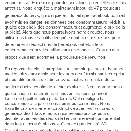
enquêtant sur Facebook pour des violations potentielles des lois
antitrust. Notre enquête a maintenant lappui de 47 procureurs
généraux du pays, qui sinquiètent du fait que Facebook pourrait
avoir mis en danger les données des consommateurs, réduit la
qualité des choix des consommateurs et augmenté le prix de la
publicité. Alors que nous poursuivons notre enquête, nous
utiliserons tous les outils denquête dont nous disposons pour
déterminer si les actions de Facebook ont étouffé la
concurrence et mis les utilisateurs en danger ». Cest en ces
propos que sest exprimée la procureure de New York.
En réponse à cela, l'entreprise a fait savoir que ses utilisateurs
avaient plusieurs choix pour les services fournis par l'entreprise
et sest dite prête à collaborer avec toutes les entités de ce
secteur dactivités afin de le faire évoluer. « Nous comprenons
que si nous nous arrêtons d'innover, les gens peuvent
facilement quitter notre plate-forme. Cela souligne la
concurrence à laquelle nous sommes confrontés. Nous
travaillerons de manière constructive avec les procureurs
généraux des États et nous nous réjouissons de pouvoir
discuter avec les décideurs de l'environnement concurrentiel
dans lequel nous évoluons ». Cest ce qua déclaré Will
Castleberry, vice-président de la politique nationale et locale