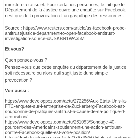
ministère à ce sujet. Pour certaines personnes, le fait que le
Département de la Justice ouvre une enquête sur Facebook,
nest que de la provocation et un gaspillage des ressources.
Source : https://www.reuters.com/article/us-facebook-probe-
antitrust/justice-department-to-open-facebook-antitrust-
investigation-source-idUSKBN1WA35M
Et vous?
Quen pensez-vous ?
Pensez-vous que cette enquête du département de la justice
soit nécessaire ou alors quil sagit juste dune simple
provocation ?
Voir aussi :
https://www.developpez.com/actu/272256/Aux-Etats-Unis-la-
FTC-enquete-sur-l-entreprise-de-Zuckerberg-Facebook-est-
soupconne-de-pratiques-antitrust-a-cause-de-sa-politique-d-
acquisition/
https://www.developpez.com/actu/261093/Sondage-40-
pourcent-des-Americains-soutiennent-une-action-antitrust-
contre-Facebook-quelle-est-votre-position/
https://droit.developpez.com/actu/276749/50-Etats-et-territoires-