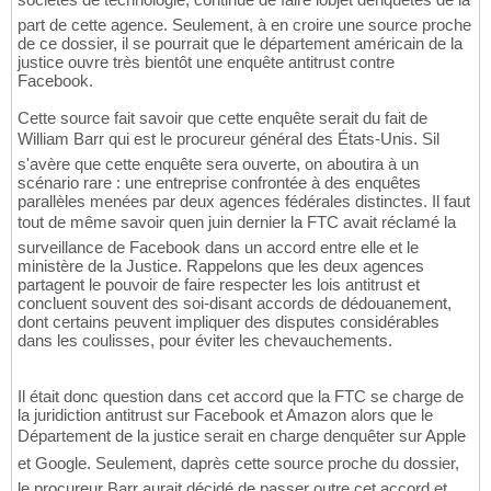
part de cette agence. Seulement, à en croire une source proche
de ce dossier, il se pourrait que le département américain de la
justice ouvre très bientôt une enquête antitrust contre
Facebook.
Cette source fait savoir que cette enquête serait du fait de
William Barr qui est le procureur général des États-Unis. Sil
s'avère que cette enquête sera ouverte, on aboutira à un
scénario rare : une entreprise confrontée à des enquêtes
parallèles menées par deux agences fédérales distinctes. Il faut
tout de même savoir quen juin dernier la FTC avait réclamé la
surveillance de Facebook dans un accord entre elle et le
ministère de la Justice. Rappelons que les deux agences
partagent le pouvoir de faire respecter les lois antitrust et
concluent souvent des soi-disant accords de dédouanement,
dont certains peuvent impliquer des disputes considérables
dans les coulisses, pour éviter les chevauchements.
Il était donc question dans cet accord que la FTC se charge de
la juridiction antitrust sur Facebook et Amazon alors que le
Département de la justice serait en charge denquêter sur Apple
et Google. Seulement, daprès cette source proche du dossier,
le procureur Barr aurait décidé de passer outre cet accord et