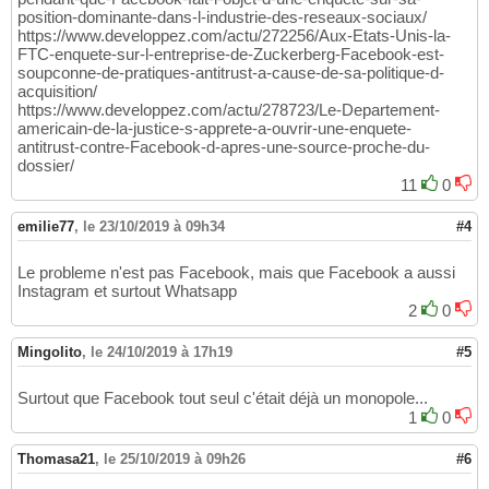
position-dominante-dans-l-industrie-des-reseaux-sociaux/
https://www.developpez.com/actu/272256/Aux-Etats-Unis-la-
FTC-enquete-sur-l-entreprise-de-Zuckerberg-Facebook-est-
soupconne-de-pratiques-antitrust-a-cause-de-sa-politique-d-
acquisition/
https://www.developpez.com/actu/278723/Le-Departement-
americain-de-la-justice-s-apprete-a-ouvrir-une-enquete-
antitrust-contre-Facebook-d-apres-une-source-proche-du-
dossier/
11
0
emilie77
,
le 23/10/2019 à 09h34
#4
Le probleme n'est pas Facebook, mais que Facebook a aussi
Instagram et surtout Whatsapp
2
0
Mingolito
,
le 24/10/2019 à 17h19
#5
Surtout que Facebook tout seul c'était déjà un monopole...
1
0
Thomasa21
,
le 25/10/2019 à 09h26
#6