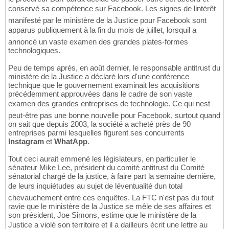
conservé sa compétence sur Facebook. Les signes de lintérêt
manifesté par le ministère de la Justice pour Facebook sont
apparus publiquement à la fin du mois de juillet, lorsquil a
annoncé un vaste examen des grandes plates-formes
technologiques.
Peu de temps après, en août dernier, le responsable antitrust du
ministère de la Justice a déclaré lors d'une conférence
technique que le gouvernement examinait les acquisitions
précédemment approuvées dans le cadre de son vaste
examen des grandes entreprises de technologie. Ce qui nest
peut-être pas une bonne nouvelle pour Facebook, surtout quand
on sait que depuis 2003, la société a acheté près de 90
entreprises parmi lesquelles figurent ses concurrents
Instagram
et
WhatApp
.
Tout ceci aurait emmené les législateurs, en particulier le
sénateur Mike Lee, président du comité antitrust du Comité
sénatorial chargé de la justice, à faire part la semaine dernière,
de leurs inquiétudes au sujet de léventualité dun total
chevauchement entre ces enquêtes. La FTC n'est pas du tout
ravie que le ministère de la Justice se mêle de ses affaires et
son président, Joe Simons, estime que le ministère de la
Justice a violé son territoire et il a dailleurs écrit une lettre au