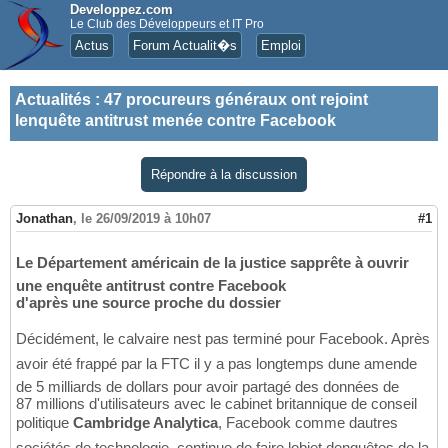
Developpez.com
Le Club des Développeurs et IT Pro
Actus
Forum Actualit�s
Emploi
Actualités
:
47 procureurs généraux ont rejoint
lenquête antitrust menée contre Facebook
Répondre à la discussion
Jonathan
,
le 26/09/2019 à 10h07
#1
Le Département américain de la justice sapprête à ouvrir
une enquête antitrust contre Facebook
d'après une source proche du dossier
Décidément, le calvaire nest pas terminé pour Facebook. Après
avoir été frappé par la FTC il y a pas longtemps dune amende
de 5 milliards de dollars pour avoir partagé des données de
87 millions d'utilisateurs avec le cabinet britannique de conseil
politique
Cambridge Analytica
, Facebook comme dautres
sociétés de technologie, continue de faire lobjet denquêtes de la