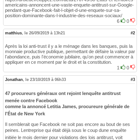
americains-annoncent-une-vaste-enquete-antitrust-sur-Google-
pendant-que-Facebook-fait-l-objet-d-une-enquete-sur-sa-
position-dominante-dans-l-industrie-des-reseaux-sociaux/
6
0
matthius
,
le 26/09/2019 à 13h21
#2
Après la loi anti-trust il y a le ménage dans les banques, puis la
monnaie productive publique, permettant de défaire la valeur par
l'abondance, puis l'économie jubilaire, qu'on peut commencer à
appliquer en ce moment par le droit et la constitution.
1
0
Jonathan
,
le 23/10/2019 à 06h33
#3
47 procureurs généraux ont rejoint lenquête antitrust
menée contre Facebook
comme la annoncé Letitia James, procureure générale de
l'État de New York
Il semblerait que Facebook ne soit pas encore au bout de ses
peines. Lentreprise qui était déjà sous le coup dune enquête
initiée le mois dernier pour violations des lois antitrust, voit