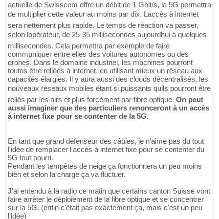
actuelle de Swisscom offre un débit de 1 Gbit/s, la 5G permettra
de multiplier cette valeur au moins par dix. Laccès à internet
sera nettement plus rapide. Le temps de réaction va passer,
selon lopérateur, de 25-35 millisecondes aujourdhui à quelques
millisecondes. Cela permettra par exemple de faire
communiquer entre elles des voitures autonomes ou des
drones. Dans le domaine industriel, les machines pourront
toutes être reliées à internet, en utilisant mieux un réseau aux
capacités élargies. Il y aura aussi des clouds décentralisés, les
nouveaux réseaux mobiles étant si puissants quils pourront être
reliés par les airs et plus forcément par fibre optique.
On peut
aussi imaginer que des particuliers renonceront à un accès
à internet fixe pour se contenter de la 5G.
En tant que grand défenseur des câbles, je n'aime pas du tout
l'idée de remplacer l'accès à internet fixe pour se contenter du
5G tout pourri.
Pendant les tempêtes de neige ça fonctionnera un peu moins
bien et selon la charge ça va fluctuer.
J'ai entendu à la radio ce matin que certains canton Suisse vont
faire arrêter le déploiement de la fibre optique et se concentrer
sur la 5G. (enfin c'était pas exactement ça, mais c'est un peu
l'idée)