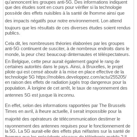
qu'annoncent les groupes anti-5G. Des informations indiquent
que des études sont en cours pour vérifier si la technologie
possède des effets nuisibles à la santé de lhomme ainsi que
des impacts négatifs pour notre environnement. Lon attend
toujours que les résultats de ces diverses études soient rendus
publics.
Cela dit, les nombreuses théories élaborées par les groupes
anti-5G continuent de susciter, à de nombreux endroits dans le
monde, la peur chez beaucoup dinternautes et téléspectateurs.
En Belgique, cette peur aurait également gagné le rang de
certaines autorités dans le pays. Ainsi, à Bruxelles, le projet
pilote qui est censé aboutir à la mise en place effective de la
technologie 5G https://mobiles.developpez.com/actu/255205/
en raison des effets de radiation jugés trop dangereux pour la
population. À lorigine de cet arrêt, le taux de rayonnement des
antennes 5G est jusque là inconnu.
En effet, selon des informations rapportées par The Brussels
Times en avril, à lheure actuelle, il serait impossible pour la
majorité des opérateurs de télécommunication destimer le
rayonnement des antennes requises pour le fonctionnement de
la 5G. La 5G aurait-elle des effets plus néfastes sur la santé de
lhomme que les précédents réseaux de téléphonie mobile ? Il