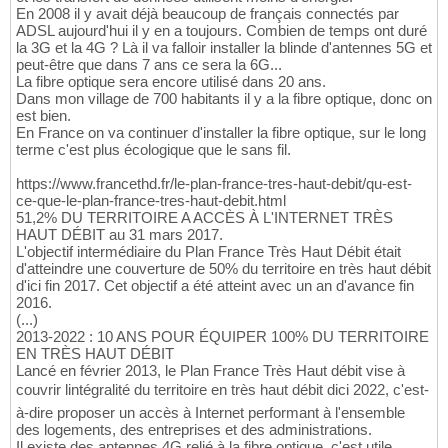
En 2008 il y avait déjà beaucoup de français connectés par
ADSL aujourd'hui il y en a toujours. Combien de temps ont duré
la 3G et la 4G ? Là il va falloir installer la blinde d'antennes 5G et
peut-être que dans 7 ans ce sera la 6G...
La fibre optique sera encore utilisé dans 20 ans.
Dans mon village de 700 habitants il y a la fibre optique, donc on
est bien.
En France on va continuer d'installer la fibre optique, sur le long
terme c'est plus écologique que le sans fil.
https://www.francethd.fr/le-plan-france-tres-haut-debit/qu-est-
ce-que-le-plan-france-tres-haut-debit.html
51,2% DU TERRITOIRE A ACCÈS À L'INTERNET TRÈS
HAUT DÉBIT au 31 mars 2017.
L'objectif intermédiaire du Plan France Très Haut Débit était
d'atteindre une couverture de 50% du territoire en très haut débit
d'ici fin 2017. Cet objectif a été atteint avec un an d'avance fin
2016.
(...)
2013-2022 : 10 ANS POUR ÉQUIPER 100% DU TERRITOIRE
EN TRÈS HAUT DÉBIT
Lancé en février 2013, le Plan France Très Haut débit vise à
couvrir lintégralité du territoire en très haut débit dici 2022, c'est-
à-dire proposer un accès à Internet performant à l'ensemble
des logements, des entreprises et des administrations.
Il existe des antennes 4G relié à la fibre optique, c'est utile