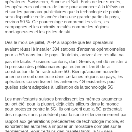
opérateurs, Swisscom, Sunrise et Salt. Forts de leur succès,
les opérateurs ont couru de force pour annoncer à la télévision
et sur les panneaux publicitaires que la technologie de pointe
sera disponible cette année dans une grande partie du pays,
environ 90 %. Ce pourcentage comprend les villes, les
campagnes et les endroits reculés comme les régions
montagneuses et les pistes de ski.
Dès le mois de juillet, lAFP a rapporté que les opérateurs
avaient réussi à installer 334 stations d'antenne opérationnelles
pour la 5G dans tout le pays. Toutefois, arriver à ce résultat na
pas été facile. Plusieurs cantons, dont Genève, ont dû résister à
la pression des pétitionnaires qui réclament l'arrêt de la
construction de l'infrastructure 5G. Bien qu'aucune nouvelle
antenne ne soit construite dans certaines régions du pays, les
opérateurs convertissent les antennes 4G existantes pour
quelles soient adaptées à lutilisation de la technologie 5G.
Les manifestants suisses brandissent les mêmes arguments
qui ont été, pour la plupart, déjà cités ailleurs dans le monde
pour protester contre la 5G. Ils ont averti que la 5G présentait
des risques sans précédent pour la santé et lenvironnement par
rapport aux générations précédentes de technologie mobile, et
exhortent les autorités à imposer un moratoire complet sur le
déploiement. Pour certains des manifestants, la 5G sera