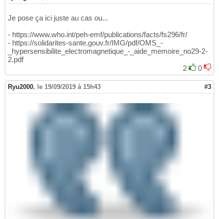
Je pose ça ici juste au cas ou...
- https://www.who.int/peh-emf/publications/facts/fs296/fr/
- https://solidarites-sante.gouv.fr/IMG/pdf/OMS_-
_hypersensibilite_electromagnetique_-_aide_memoire_no29-2-
2.pdf
2
0
Ryu2000
,
le 19/09/2019 à 15h43
#3