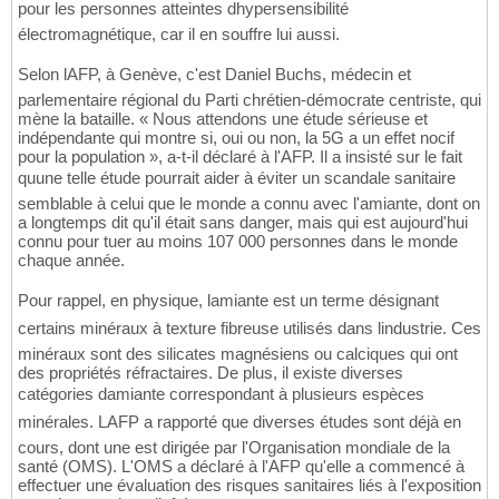
pour les personnes atteintes dhypersensibilité
électromagnétique, car il en souffre lui aussi.
Selon lAFP, à Genève, c'est Daniel Buchs, médecin et
parlementaire régional du Parti chrétien-démocrate centriste, qui
mène la bataille. « Nous attendons une étude sérieuse et
indépendante qui montre si, oui ou non, la 5G a un effet nocif
pour la population », a-t-il déclaré à l'AFP. Il a insisté sur le fait
quune telle étude pourrait aider à éviter un scandale sanitaire
semblable à celui que le monde a connu avec l'amiante, dont on
a longtemps dit qu'il était sans danger, mais qui est aujourd'hui
connu pour tuer au moins 107 000 personnes dans le monde
chaque année.
Pour rappel, en physique, lamiante est un terme désignant
certains minéraux à texture fibreuse utilisés dans lindustrie. Ces
minéraux sont des silicates magnésiens ou calciques qui ont
des propriétés réfractaires. De plus, il existe diverses
catégories damiante correspondant à plusieurs espèces
minérales. LAFP a rapporté que diverses études sont déjà en
cours, dont une est dirigée par l'Organisation mondiale de la
santé (OMS). L'OMS a déclaré à l'AFP qu'elle a commencé à
effectuer une évaluation des risques sanitaires liés à l'exposition