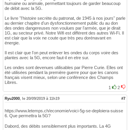
humaine ou animale, permettant toujours de garder beaucoup
de débit avec la 5G.
Le livre "l'histoire secrète du patronat, de 1945 à nos jours" parle
au dernier chapitre d'un dysfonctionnement public du au don
des ondes dangereuses non voulues par l'armée, que je dirait
1G, au secteur privé. Notre Wifi est différent des autres Wi-Fi. Il
est clair que la voix ne coute que très peu dorénavant en
énergie.
Il est clair que l'on peut enlever les ondes du corps voire des
plantes avec la 5G, encore faut-il en etre sur.
Les ondes sont devenues utilisables par Pierre Curie. Elles ont
été utilisées pendant la première guerre pour que les canons
français visent mieux, selon une conférence des Champs
Libres.
1
2
Ryu2000
,
le 20/09/2019 à 11h19
#7
https://www.letemps.ch/economie/voici-5g-se-deploiera-suisse
6. Que permettra la 5G?
Dabord, des débits sensiblement plus importants. La 4G