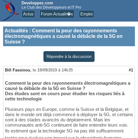
Developpez.com
Le Club des Développeurs et IT Pro
Actus
Forum Actualit�s
Emploi
Actualités
:
Comment la peur des rayonnements
électromagnétiques a causé la débâcle de la 5G en
Suisse ?
Répondre à la discussion
Bill Fassinou
,
le 19/09/2019 à 14h35
#1
Comment la peur des rayonnements électromagnétiques a
causé la débâcle de la 5G en Suisse ?
Des études sont en cours pour étudier les risques liés à
cette technologie
Plusieurs pays en Europe, comme la Suisse et la Belgique, et
dans le monde ont déjà commencé à déployer la 5G, et certains
sont à des stades avancés du déploiement. Mais les
communautés anti-5G continuent de faire entendre leurs voix.
Ils estiment que la technologie 5G na pas été suffisamment
testée pour évaluer son impact sur la physiologie humaine.