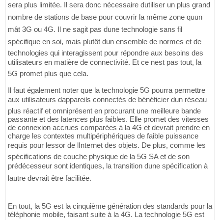
sera plus limitée. Il sera donc nécessaire dutiliser un plus grand
nombre de stations de base pour couvrir la même zone quun
mât 3G ou 4G. Il ne sagit pas dune technologie sans fil
spécifique en soi, mais plutôt dun ensemble de normes et de
technologies qui interagissent pour répondre aux besoins des
utilisateurs en matière de connectivité. Et ce nest pas tout, la
5G promet plus que cela.
Il faut également noter que la technologie 5G pourra permettre
aux utilisateurs dappareils connectés de bénéficier dun réseau
plus réactif et omniprésent en procurant une meilleure bande
passante et des latences plus faibles. Elle promet des vitesses
de connexion accrues comparées à la 4G et devrait prendre en
charge les contextes multipériphériques de faible puissance
requis pour lessor de lInternet des objets. De plus, comme les
spécifications de couche physique de la 5G SA et de son
prédécesseur sont identiques, la transition dune spécification à
lautre devrait être facilitée.
En tout, la 5G est la cinquième génération des standards pour la
téléphonie mobile, faisant suite à la 4G. La technologie 5G est