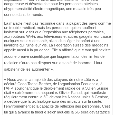
dangereuse et dévastatrice pour les personnes atteintes
dhypersensibilité électromagnétique, une maladie très peu
connue dans le monde.
La maladie n'est pas reconnue dans la plupart des pays comme
un trouble médical, mais les personnes qui en souffrent
insistent sur le fait que l'exposition aux téléphones portables,
aux routeurs Wi-Fi, aux téléviseurs et autres gadgets leur cause
quelques soucis de santé, allant d'un léger inconfort à une
invalidité qui ruine leur vie. La Fédération suisse des médecins
appelle aussi à la prudence. Elle a affirmé que « tant quil nexiste
aucune preuve scientifique que laugmentation des limites de
radiation n'aura pas dimpact sur la santé de lhomme, il faut
sabstenir de les augmenter ».
« Nous avons la majorité des citoyens de notre côté », a
déclaré Coco Tache-Berther, de l'organisation Fequencia, à
l'AFP, soulignant que le déploiement rapide de la 5G en Suisse
était « extrêmement choquant ». Olivier Pahud, qui manifeste
régulièrement contre la 5G devant les Nations unies à Genève,
a déclaré que la technologie aura des impacts sur la santé,
l'environnement et la capacité de réflexion des personnes. Cest
lui qui a avancé la théorie selon laquelle la 5G sera dévastatrice