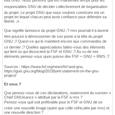
tout GNU. Nous pensons quil est maintenant temps pour les
responsables GNU de décider collectivement de lorganisation
du projet. Le projet GNU que nous voulons construire est un
projet en lequel chacun peut avoir confiance pour défendre sa
liberté. ;»
Que signifie lannonce du projet GNU ;? rms pourrait-il à lavenir
être poussé à démissionner de son poste à la tête du projet
GNU ;? Quest-ce qui le maintient encore aux commandes de
ce dernier ;? Quelles appréciations faites-vous des éléments
qui lient ou qui dissocient la FSF et GNU ;? Au vu de ses
éléments pensez-vous quon puisse dire FSF = GNU = RMS ;?
Sources : https://www.fsf.org/news/fsf-and-gnu,
https://guix.gnu.org/blog/2019/joint-statement-on-the-gnu-
project/
Et vous ?
Que pensez-vous de ces déclarations, notamment du surnom «
Chief GNUisance » attribué par la FSF à rms ?
Pensez-vous quil soit préférable pour le FSF et GNU de se
créer une nouvelle image (autre que celle véhiculée par rms) et
une nouvelle direction ?