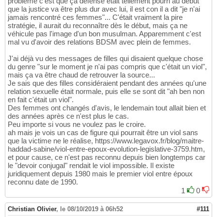
problème c'est que ça défense était tellement pourri au début
que la justice va être plus dur avec lui, il est con il a dit "je n'ai
jamais rencontré ces femmes"... C'était vraiment la pire
stratégie, il aurait du reconnaître dès le début, mais ça ne
véhicule pas l'image d'un bon musulman. Apparemment c'est
mal vu d'avoir des relations BDSM avec plein de femmes.
J'ai déjà vu des messages de filles qui disaient quelque chose
du genre "sur le moment je n'ai pas compris que c'était un viol",
mais ça va être chaud de retrouver la source...
Je sais que des filles considéraient pendant des années qu'une
relation sexuelle était normale, puis elle se sont dit "ah ben non
en fait c'était un viol".
Des femmes ont changés d'avis, le lendemain tout allait bien et
des années après ce n'est plus le cas.
Peu importe si vous ne voulez pas le croire.
ah mais je vois un cas de figure qui pourrait être un viol sans
que la victime ne le réalise, https://www.legavox.fr/blog/maitre-
haddad-sabine/viol-entre-epoux-evolution-legislative-3759.htm,
et pour cause, ce n'est pas reconnu depuis bien longtemps car
le "devoir conjugal" rendait le viol impossible. Il existe
juridiquement depuis 1980 mais le premier viol entre époux
reconnu date de 1990.
1
0
Christian Olivier
,
le 08/10/2019 à 06h52
#111