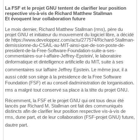
La FSF et le projet GNU tentent de clarifier leur position
respective vis-à-vis de Richard Matthew Stallman
Et évoquent leur collaboration future
Le mois dernier, Richard Matthew Stallman (rms), père du
projet GNU et initiateur du mouvement du logiciel libre, a décidé
de https://www.developpez.com/actu/277574/Richard-Stallman-
demissionne-du-CSAIL-au-MIT-ainsi-que-de-son-poste-de-
president-de-la-Free-Software-Foundation-suite-a-ses-
commentaires-sur-l-affaire-Jeffrey-Epstein/, le laboratoire
dinformatique et dintelligence artificielle du MIT, suite à ses
commentaires sur laffaire Jeffrey Epstein. Le même jour, il a
aussi cédé son siège à la présidence de la Free Software
Foundation (FSF) et au conseil dadministration de lorganisation.
rms a malgré tout conservé sa place à la tête du projet GNU.
Récemment, la FSF et le projet GNU qui ont tous deux été
lancés par Richard M. Stallman ont fait des communiqués
distincts afin de clarifier leur position respective vis-à-vis de
rms, dune part, et de leur collaboration (FSF-projet GNU) future,
dautre part.