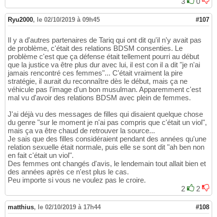
3
0
Ryu2000
,
le 02/10/2019 à 09h45
#107
Il y a d'autres partenaires de Tariq qui ont dit qu'il n'y avait pas
de problème, c'était des relations BDSM consenties. Le
problème c'est que ça défense était tellement pourri au début
que la justice va être plus dur avec lui, il est con il a dit "je n'ai
jamais rencontré ces femmes"... C'était vraiment la pire
stratégie, il aurait du reconnaître dès le début, mais ça ne
véhicule pas l'image d'un bon musulman. Apparemment c'est
mal vu d'avoir des relations BDSM avec plein de femmes.
J'ai déjà vu des messages de filles qui disaient quelque chose
du genre "sur le moment je n'ai pas compris que c'était un viol",
mais ça va être chaud de retrouver la source...
Je sais que des filles considéraient pendant des années qu'une
relation sexuelle était normale, puis elle se sont dit "ah ben non
en fait c'était un viol".
Des femmes ont changés d'avis, le lendemain tout allait bien et
des années après ce n'est plus le cas.
Peu importe si vous ne voulez pas le croire.
2
2
matthius
,
le 02/10/2019 à 17h44
#108