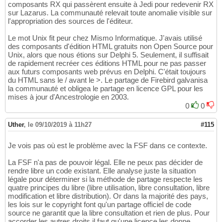
composants RX qui passèrent ensuite à Jedi pour redevenir RX
sur Lazarus. La communauté relevait toute anomalie visible sur
l'appropriation des sources de l'éditeur.
Le mot Unix fit peur chez Mismo Informatique. J'avais utilisé
des composants d'édition HTML gratuits non Open Source pour
Unix, alors que nous étions sur Delphi 5. Seulement, il suffisait
de rapidement recréer ces éditions HTML pour ne pas passer
aux futurs composants web prévus en Delphi. C'était toujours
du HTML sans le / avant le >. Le partage de Firebird galvanisa
la communauté et obligea le partage en licence GPL pour les
mises à jour d'Ancestrologie en 2003.
0
0
Uther
,
le 09/10/2019 à 11h27
#115
Je vois pas où est le problème avec la FSF dans ce contexte.
La FSF n'a pas de pouvoir légal. Elle ne peux pas décider de
rendre libre un code existant. Elle analyse juste la situation
légale pour déterminer si la méthode de partage respecte les
quatre principes du libre (libre utilisation, libre consultation, libre
modification et libre distribution). Or dans la majorité des pays,
les lois sur le copyright font qu'un partage officiel de code
source ne garantit que la libre consultation et rien de plus. Pour
accorder les autres droits il faut qu'une licence les donne