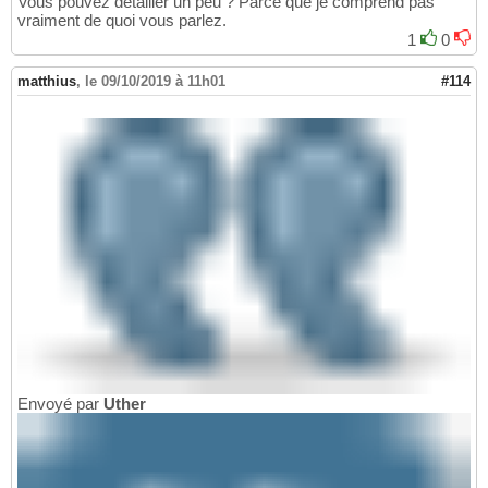
Vous pouvez détailler un peu ? Parce que je comprend pas
vraiment de quoi vous parlez.
1
0
matthius
,
le 09/10/2019 à 11h01
#114
Envoyé par
Uther