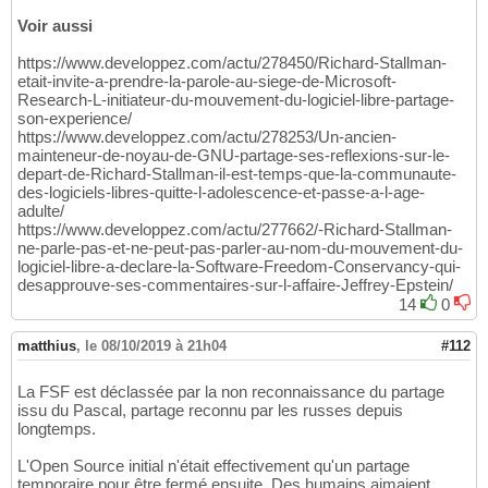
Voir aussi
https://www.developpez.com/actu/278450/Richard-Stallman-
etait-invite-a-prendre-la-parole-au-siege-de-Microsoft-
Research-L-initiateur-du-mouvement-du-logiciel-libre-partage-
son-experience/
https://www.developpez.com/actu/278253/Un-ancien-
mainteneur-de-noyau-de-GNU-partage-ses-reflexions-sur-le-
depart-de-Richard-Stallman-il-est-temps-que-la-communaute-
des-logiciels-libres-quitte-l-adolescence-et-passe-a-l-age-
adulte/
https://www.developpez.com/actu/277662/-Richard-Stallman-
ne-parle-pas-et-ne-peut-pas-parler-au-nom-du-mouvement-du-
logiciel-libre-a-declare-la-Software-Freedom-Conservancy-qui-
desapprouve-ses-commentaires-sur-l-affaire-Jeffrey-Epstein/
14
0
matthius
,
le 08/10/2019 à 21h04
#112
La FSF est déclassée par la non reconnaissance du partage
issu du Pascal, partage reconnu par les russes depuis
longtemps.
L'Open Source initial n'était effectivement qu'un partage
temporaire pour être fermé ensuite. Des humains aimaient