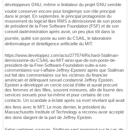
développeurs GNU, même si linitiateur du projet GNU semble
vouloir conserver encore pour longtemps son rôle principal
dans le projet. En septembre, le principal protagoniste du
mouvement du logiciel libre RMS a démissionné de son poste
de président de la Free Software Foundation (FSF) et de son
conseil dadministration après avoir, un peu plus tôt dans la
journée, quitté son poste au sein du CSAIL, le laboratoire
dinformatique et dintelligence artificielle du MIT.
https://www.developpez.com/actu/277574/Richard-Stallman-
demissionne-du-CSAIL-au-MIT-ainsi-que-de-son-poste-de-
president-de-la-Free-Software-Foundation-suite-a-ses-
commentaires-sur-l-affaire-Jeffrey-Epstein/ après que Stallman
eut fait des commentaires sur les victimes du financier
américain et délinquant sexuel condamné Jeffrey Epstein.
Epstein a développé un cercle social d'élite et aurait procuré
des femmes et des filles, souvent mineures, afin de fournir des
services sexuels pour lui-même et pour certains de ces
contacts. Un scandale a éclaté après sa mort révélant quil avait
des liens avec le MIT. Le mois dernier, le président du
Massachusetts Institute of Technology a reconnu avoir accepté
des dons dargent de la part de Jeffrey Epstein.
Selon certaines sources, Stallman sest prononcé sur le cas de