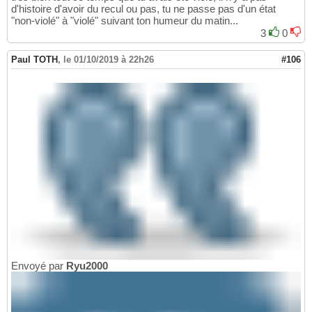
d'histoire d'avoir du recul ou pas, tu ne passe pas d'un état
"non-violé" à "violé" suivant ton humeur du matin...
3
0
Paul TOTH
,
le 01/10/2019 à 22h26
#106
Envoyé par
Ryu2000