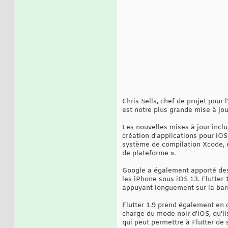
Chris Sells, chef de projet pour
est notre plus grande mise à jou
Les nouvelles mises à jour incl
création d'applications pour iO
système de compilation Xcode, e
de plateforme ».
Google a également apporté des a
les iPhone sous iOS 13. Flutter 1
appuyant longuement sur la barre
Flutter 1.9 prend également en c
charge du mode noir d'iOS, qu'il
qui peut permettre à Flutter de