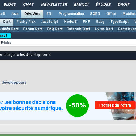
BLOGS
CHAT
NEWSLETTER
EMPLOI
ÉTUDES
DROIT
oft
Java
Dév. Web
EDI
Programmation
SGBD
Office
Mobiles
Dart
Flash / Flex
JavaScript
NodeJS
PHP
Ruby
TypeScript
ualités Dart
Forum Dart
FAQ Dart
Tutoriels Dart
Livres Dart
Contribue
ent !
Règles
percharger » les développeurs
es développeurs