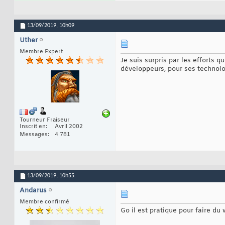
13/09/2019,
10h09
Uther
Membre Expert
Je suis surpris par les efforts 
développeurs, pour ses technol
Tourneur Fraiseur
Inscrit en
Avril 2002
Messages
4 781
13/09/2019,
10h55
Andarus
Membre confirmé
Go il est pratique pour faire du