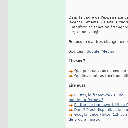
Dans le cadre de l'expérience d
jacent lui-même. « Dans le cadre
l'interface de fonction étrangèr
C », selon Google.
Beaucoup d’autres changements o
Sources :
Google
,
Medium
Et vous ?
Que pensez-vous de ces derniè
Quelles sont les fonctionnalit
Lire aussi
Flutter, le framework UI de 
multiplateformes ?
Flutter : le framework UI de
Dart 2.0 est disponible, le 
Google lance Flutter 1.2, so
de programmation