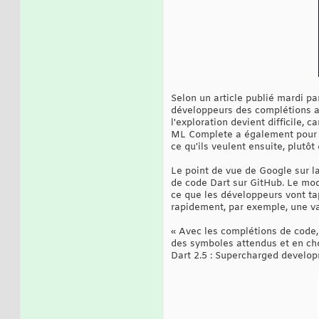
Selon un article publié mardi pa
développeurs des complétions au
l'exploration devient difficile, 
ML Complete a également pour bu
ce qu'ils veulent ensuite, plutôt
Le point de vue de Google sur l
de code Dart sur GitHub. Le mod
ce que les développeurs vont ta
rapidement, par exemple, une v
« Avec les complétions de code, 
des symboles attendus et en ch
Dart 2.5 : Supercharged develop