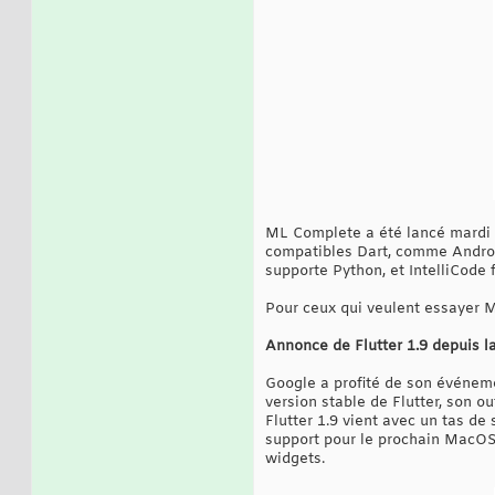
ML Complete a été lancé mardi en
compatibles Dart, comme Android 
supporte Python, et IntelliCode f
Pour ceux qui veulent essayer M
Annonce de Flutter 1.9 depuis 
Google a profité de son événem
version stable de Flutter, son o
Flutter 1.9 vient avec un tas d
support pour le prochain MacOS 
widgets.