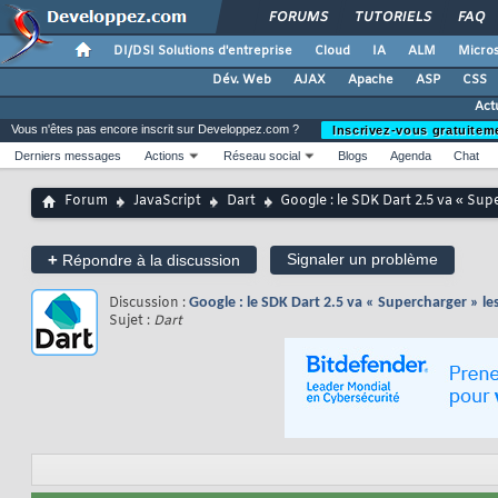
FORUMS
TUTORIELS
FAQ
DI/DSI Solutions d'entreprise
Cloud
IA
ALM
Micros
Dév. Web
AJAX
Apache
ASP
CSS
Act
Vous n'êtes pas encore inscrit sur Developpez.com ?
Inscrivez-vous gratuitem
Derniers messages
Actions
Réseau social
Blogs
Agenda
Chat
Forum
JavaScript
Dart
Google : le SDK Dart 2.5 va « Su
+
Signaler un problème
Répondre à la discussion
Discussion :
Google : le SDK Dart 2.5 va « Supercharger » l
Sujet :
Dart