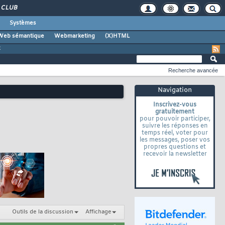
CLUB
Systèmes
Web sémantique
Webmarketing
(X)HTML
z
Recherche avancée
Navigation
Inscrivez-vous
gratuitement
pour pouvoir participer,
suivre les réponses en
temps réel, voter pour
les messages, poser vos
propres questions et
recevoir la newsletter
Outils de la discussion
Affichage