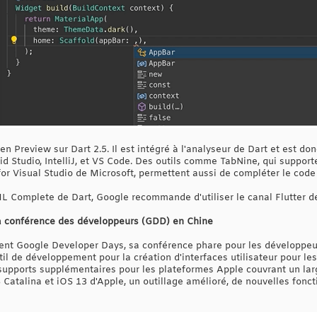
 Preview sur Dart 2.5. Il est intégré à l'analyseur de Dart et est don
Studio, IntelliJ, et VS Code. Des outils comme TabNine, qui supporte
or Visual Studio de Microsoft, permettent aussi de compléter le code gé
L Complete de Dart, Google recommande d'utiliser le canal Flutter de
la conférence des développeurs (GDD) en Chine
ent Google Developer Days, sa conférence phare pour les développeur
util de développement pour la création d'interfaces utilisateur pour le
e supports supplémentaires pour les plateformes Apple couvrant un la
Catalina et iOS 13 d'Apple, un outillage amélioré, de nouvelles fonc