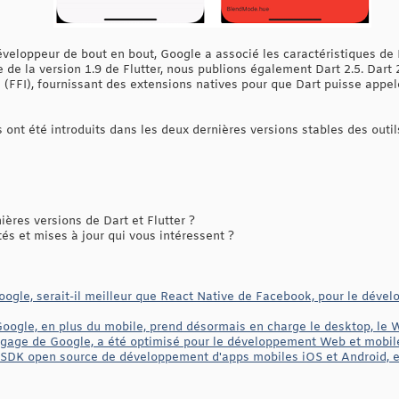
éveloppeur de bout en bout, Google a associé les caractéristiques de
 de la version 1.9 de Flutter, nous publions également Dart 2.5. Dart 
e (FFI), fournissant des extensions natives pour que Dart puisse appe
nt été introduits dans les deux dernières versions stables des out
res versions de Dart et Flutter ?
és et mises à jour qui vous intéressent ?
Google, serait-il meilleur que React Native de Facebook, pour le déve
 Google, en plus du mobile, prend désormais en charge le desktop, le
langage de Google, a été optimisé pour le développement Web et mobile
n SDK open source de développement d'apps mobiles iOS et Android, et