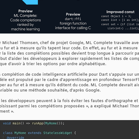
r Michael Thomsen, chef de projet Google, ML Complete travaille avec 
 fur et à mesure qu'ils tapent leur code. En effet, au fur et à mesur
car la liste des complétions possibles devient trop longue à parcourir 
t d'aider les développeurs à explorer rapidement les listes de compl
 que d'avoir à trier les options par ordre alphabétique.
a complétion de code intelligence artificielle pour Dart s'appuie sur
èle est propulsé par le cadre d'apprentissage en profondeur TensorF
per au fur et à mesure qu'ils éditent du code. ML Complete devrait ai
ariable ou une méthode souhaitée, d’après Google.
les développeurs peuvent à la fois éviter les fautes d'orthographe et
oisissant parmi les complétions proposées », a expliqué Michael Tho
ment ».