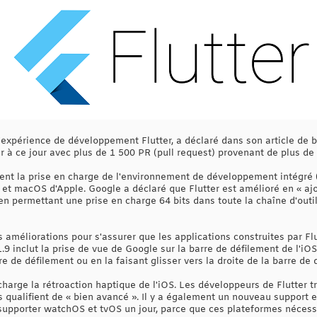
 l'expérience de développement Flutter, a déclaré dans son article de 
r à ce jour avec plus de 1 500 PR (pull request) provenant de plus de 
uent la prise en charge de l'environnement de développement intégré
S et macOS d'Apple. Google a déclaré que Flutter est amélioré en « aj
n permettant une prise en charge 64 bits dans toute la chaîne d'outi
méliorations pour s'assurer que les applications construites par Flutt
.9 inclut la prise de vue de Google sur la barre de défilement de l'iOS
 de défilement ou en la faisant glisser vers la droite de la barre de 
harge la rétroaction haptique de l'iOS. Les développeurs de Flutter tr
s qualifient de « bien avancé ». Il y a également un nouveau support 
 supporter watchOS et tvOS un jour, parce que ces plateformes nécessi