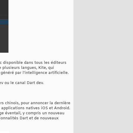
c disponible dans tous les éditeurs
 plusieurs langues, Kite, qui
néré par l'intelligence artificielle.
v ou le canal Dart dev.
s chinois, pour annoncer la dernière
s applications natives iOS et Android.
rge éventail, y compris un nouveau
tionnalités Dart et de nouveaux