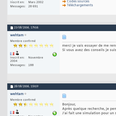
Codes sources
Inscrit en
Mars 2002
Téléchargements
Messages
28 691
23/08/2006,
17h56
wehtam
Membre confirmé
merci je vais essayer de me ren
Si vous avez des conseils je sui
Inscrit en
Novembre
2004
Messages
188
28/08/2006,
15h59
wehtam
Membre confirmé
Bonjour,
Après quelque recherche, je pe
J'ai fait une simulation pour un 