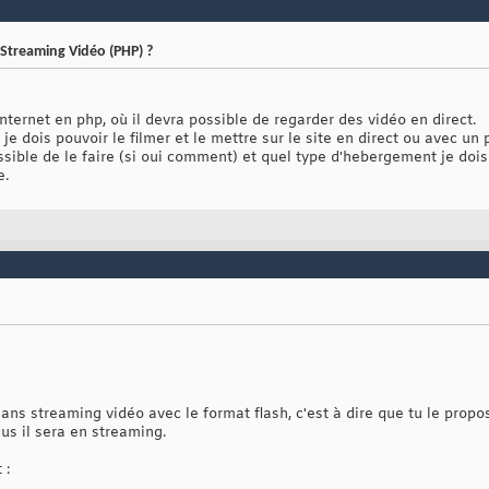
Streaming Vidéo (PHP) ?
internet en php, où il devra possible de regarder des vidéo en direct.
 je dois pouvoir le filmer et le mettre sur le site en direct ou avec un 
ossible de le faire (si oui comment) et quel type d'hebergement je dois
e.
 sans streaming vidéo avec le format flash, c'est à dire que tu le prop
sus il sera en streaming.
 :