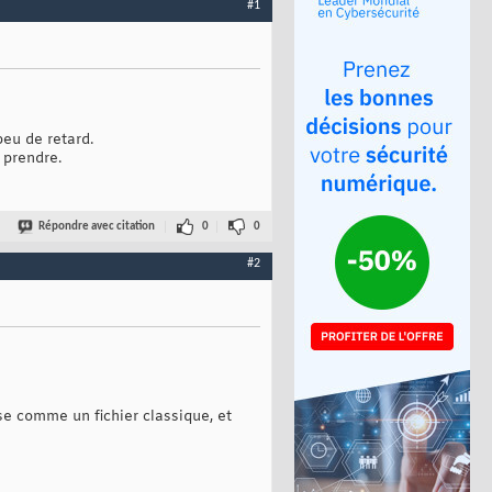
#1
peu de retard.
 prendre.
Répondre avec citation
0
0
#2
ose comme un fichier classique, et