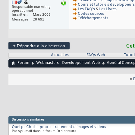
15 000 offres d'emploi développ
Cours et tutoriels développeurs
Responsable marketing
Les FAQ's
&
Les Livres
opérationnel
Codes sources
Inscrit en
Mars 2002
Téléchargements
Messages
28 691
+
Cet
Répondre à la discussion
Actualités
FAQs Web
Tutor
Forum
Webmasters - Développement Web
Général Conce
«
D
Discussions similaires
Quel pc Choisir pour le traitement d'images et vidéos
Par syki.mail dans le forum Ordinateurs