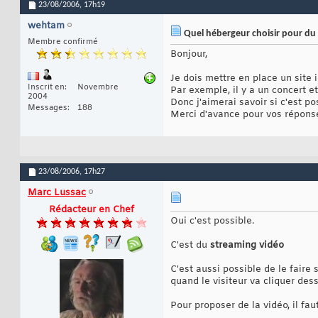
23/08/2006,
17h19
wehtam
Quel hébergeur choisir pour du 
Membre confirmé
Bonjour,
Je dois mettre en place un site 
Inscrit en
Novembre
Par exemple, il y a un concert et
2004
Donc j'aimerai savoir si c'est p
Messages
188
Merci d'avance pour vos répons
23/08/2006,
17h27
Marc Lussac
Rédacteur en Chef
Oui c'est possible.
C'est du
streaming vidéo
C'est aussi possible de le faire
quand le visiteur va cliquer des
Pour proposer de la vidéo, il faut