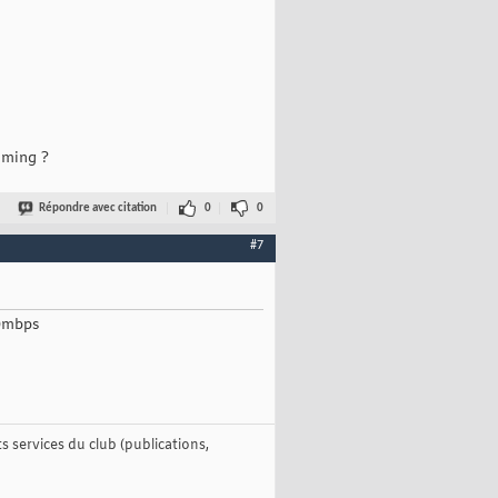
aming ?
Répondre avec citation
0
0
#7
00mbps
 services du club (publications,