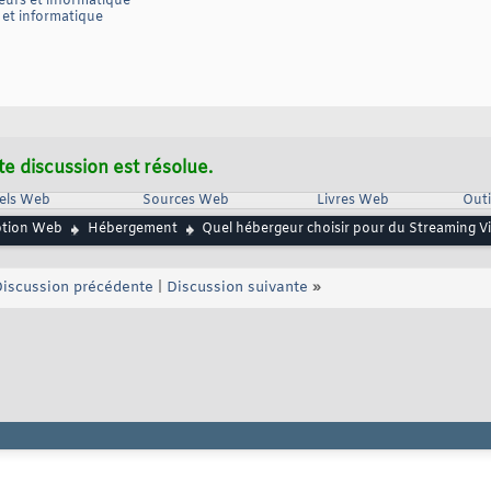
eurs et informatique
 et informatique
te discussion est résolue.
iels Web
Sources Web
Livres Web
Outi
ption Web
Hébergement
Quel hébergeur choisir pour du Streaming V
iscussion précédente
|
Discussion suivante
»