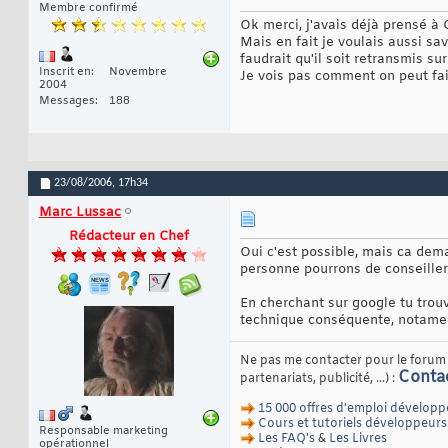
Membre confirmé
Ok merci, j'avais déjà prensé 
Mais en fait je voulais aussi savo
faudrait qu'il soit retransmis sur
Inscrit en
Novembre
Je vois pas comment on peut fair
2004
Messages
188
23/08/2006,
17h34
Marc Lussac
Rédacteur en Chef
Oui c'est possible, mais ca dem
personne pourrons de conseiller
En cherchant sur google tu trouve
technique conséquente, notame
Ne pas me contacter pour le forum e
Conta
partenariats, publicité, ...) :
15 000 offres d'emploi développ
Cours et tutoriels développeurs
Responsable marketing
Les FAQ's
&
Les Livres
opérationnel