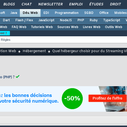
BLOGS
CHAT
NEWSLETTER
EMPLOI
ÉTUDES
DROIT
oft
Java
Dév. Web
EDI
Programmation
SGBD
Office
Mobiles
Dart
Flash / Flex
JavaScript
NodeJS
PHP
Ruby
TypeScript
 Web
FAQ Web
Tutoriels Web
Sources Web
Livres Web
Outils Web
ent !
Règles
ption Web
Hébergement
Quel hébergeur choisir pour du Streaming V
o (PHP) ?