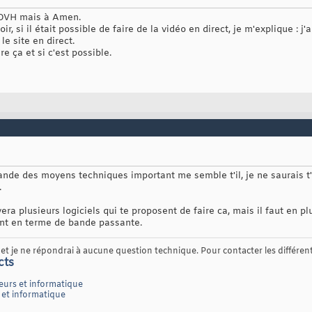
à OVH mais à Amen.
ir, si il était possible de faire de la vidéo en direct, je m'explique : j'
 le site en direct.
e ça et si c'est possible.
ande des moyens techniques important me semble t'il, je ne saurais t'
.
ra plusieurs logiciels qui te proposent de faire ca, mais il faut en pl
nt en terme de bande passante.
t je ne répondrai à aucune question technique. Pour contacter les différents
cts
eurs et informatique
 et informatique