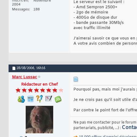
Inscrit en
Novembre
Le serveur est le suivant :
2004
- Amd Sempron 2500+
Messages
188
- 2go de mémoire
- 400Go de disque dur
- bande passante 30Mb/s
avec traffic illimité
J'aimerai savoir ce que vous en
A votre avis combien de person
28/08/2006,
16h16
Marc Lussac
Rédacteur en Chef
Pourquoi pas, mais moi j'aurais
Je ne crois pas qu'il soit utile 
Par contre le point fort de l'offre
Ne pas me contacter pour le forum e
Conta
partenariats, publicité, ...) :