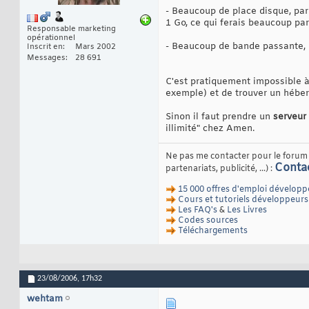
- Beaucoup de place disque, par 
1 Go, ce qui ferais beaucoup pa
Responsable marketing
opérationnel
- Beaucoup de bande passante, il
Inscrit en
Mars 2002
Messages
28 691
C'est pratiquement impossible à f
exemple) et de trouver un héber
Sinon il faut prendre un
serveur
illimité" chez Amen.
Ne pas me contacter pour le forum e
Conta
partenariats, publicité, ...) :
15 000 offres d'emploi développ
Cours et tutoriels développeurs
Les FAQ's
&
Les Livres
Codes sources
Téléchargements
23/08/2006,
17h32
wehtam