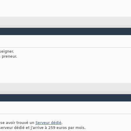
seigner.
s preneur.
nse avoir trouvé un
Serveur dédié
.
serveur dédié et j'arrive à 259 euros par mois.