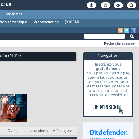
CLUB
Systèmes
Web sémantique
Webmarketing
(X)HTML
Recherche avancée
Navigation
idéo (PHP) ?
Inscrivez-vous
gratuitement
pour pouvoir participer,
suivre les réponses en
temps réel, voter pour
les messages, poser vos
propres questions et
recevoir la newsletter
Outils de la discussion
Affichage