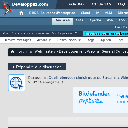
FORUMS
TUTORIELS
FAQ
DI/DSI Solutions d'entreprise
Cloud
IA
ALM
Micros
Dév. Web
AJAX
Apache
ASP
CSS
Forums
Vous n'êtes pas encore inscrit sur Developpez.com ?
Inscrivez-vous gratuitem
Derniers messages
Actions
Réseau social
Blogs
Agenda
Chat
Forum
Webmasters - Développement Web
Général Conce
+
Répondre à la discussion
Discussion :
Quel hébergeur choisir pour du Streaming Vidé
Sujet :
Hébergement