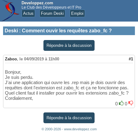
Developpez.com
Le Club des Développeurs et IT Pro
Actus
Forum Deski
Emploi
Deski
:
Comment ouvir les requêtes zabo_fc ?
Répondre à la discussion
Zaboo
,
le 04/09/2019 à 11h00
#1
Bonjour,
Je suis perdu.
J'ai une application qui ouvre les .rep mais je dois ouvrir des
requêtes dont l'extension est zabo_fc et ça ne fonctionne pas.
Quel client faut il installer pour ouvrir les extensions zabo_fc ?
Cordialement,
0
0
Répondre à la discussion
© 2000-2026 - www.developpez.com