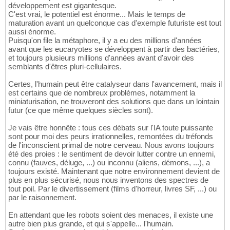
développement est gigantesque.
C'est vrai, le potentiel est énorme... Mais le temps de
maturation avant un quelconque cas d'exemple futuriste est tout
aussi énorme.
Puisqu'on file la métaphore, il y a eu des millions d'années
avant que les eucaryotes se développent à partir des bactéries,
et toujours plusieurs millions d'années avant d'avoir des
semblants d'êtres pluri-cellulaires.
Certes, l'humain peut être catalyseur dans l'avancement, mais il
est certains que de nombreux problèmes, notamment la
miniaturisation, ne trouveront des solutions que dans un lointain
futur (ce que même quelques siècles sont).
Je vais être honnête : tous ces débats sur l'IA toute puissante
sont pour moi des peurs irrationnelles, remontées du tréfonds
de l'inconscient primal de notre cerveau. Nous avons toujours
été des proies : le sentiment de devoir lutter contre un ennemi,
connu (fauves, déluge, ...) ou inconnu (aliens, démons, ...), a
toujours existé. Maintenant que notre environnement devient de
plus en plus sécurisé, nous nous inventons des spectres de
tout poil. Par le divertissement (films d'horreur, livres SF, ...) ou
par le raisonnement.
En attendant que les robots soient des menaces, il existe une
autre bien plus grande, et qui s'appelle... l'humain.