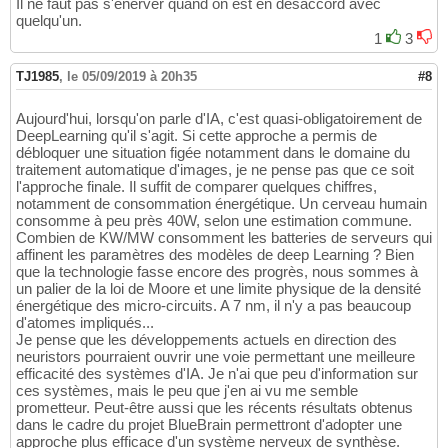
Il ne faut pas s'énerver quand on est en désaccord avec
quelqu'un.
1
3
TJ1985
,
le 05/09/2019 à 20h35
#8
Aujourd'hui, lorsqu'on parle d'IA, c'est quasi-obligatoirement de
DeepLearning qu'il s'agit. Si cette approche a permis de
débloquer une situation figée notamment dans le domaine du
traitement automatique d'images, je ne pense pas que ce soit
l'approche finale. Il suffit de comparer quelques chiffres,
notamment de consommation énergétique. Un cerveau humain
consomme à peu près 40W, selon une estimation commune.
Combien de KW/MW consomment les batteries de serveurs qui
affinent les paramètres des modèles de deep Learning ? Bien
que la technologie fasse encore des progrès, nous sommes à
un palier de la loi de Moore et une limite physique de la densité
énergétique des micro-circuits. A 7 nm, il n'y a pas beaucoup
d'atomes impliqués...
Je pense que les développements actuels en direction des
neuristors pourraient ouvrir une voie permettant une meilleure
efficacité des systèmes d'IA. Je n'ai que peu d'information sur
ces systèmes, mais le peu que j'en ai vu me semble
prometteur. Peut-être aussi que les récents résultats obtenus
dans le cadre du projet BlueBrain permettront d'adopter une
approche plus efficace d'un système nerveux de synthèse.