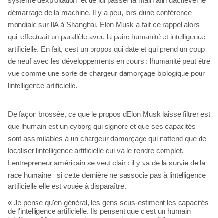
système dexploitation  et de lui passer la main afin dachever le
démarrage de la machine. Il y a peu, lors dune conférence
mondiale sur lIA à Shanghai, Elon Musk a fait ce rappel alors
quil effectuait un parallèle avec la paire humanité et intelligence
artificielle. En fait, cest un propos qui date et qui prend un coup
de neuf avec les développements en cours : lhumanité peut être
vue comme une sorte de chargeur damorçage biologique pour
lintelligence artificielle.
De façon brossée, ce que le propos dElon Musk laisse filtrer est
que lhumain est un cyborg qui signore et que ses capacités
sont assimilables à un chargeur damorçage qui nattend que de
localiser lintelligence artificielle qui va le rendre complet.
Lentrepreneur américain se veut clair : il y va de la survie de la
race humaine ; si cette dernière ne sassocie pas à lintelligence
artificielle elle est vouée à disparaître.
« Je pense qu'en général, les gens sous-estiment les capacités
de l'intelligence artificielle. Ils pensent que c'est un humain