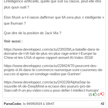
Lintelligence artificielle, quelle que soit sa classe, peut-elle être
plus quun outil ?
Elon Musk a-t-il raison daffirmer que lIA sera plus « intelligente »
que lhumain ?
Que dire de la position de Jack Ma ?
Voir aussi :
https://www.developpez.com/actu/239339/La-bataille-dans-le-
domaine-de-l-IA-fait-de-plus-en-plus-rage-entre-l-Europe-la-
Chine-et-les-USA-d-apres-rapport-annuel-AI-Index-2018/
https://www.developpez.com/actu/228424/70-pourcent-des-
projets-d-IA-dans-le-commerce-numerique-sont-couronnes-de-
succes-d-apres-un-sondage-realise-par-Gartner/
https://www.developpez.com/actu/243228/AlphaStar-la-
nouvelle-IA-de-DeepMind-a-ecrase-des-joueurs-pro-de-
Starcraft-II-un-jeu-video-concu-pour-defier-l-intellect-humain/
15
0
ParseCoder
,
le 04/09/2019 à 10h47
#2