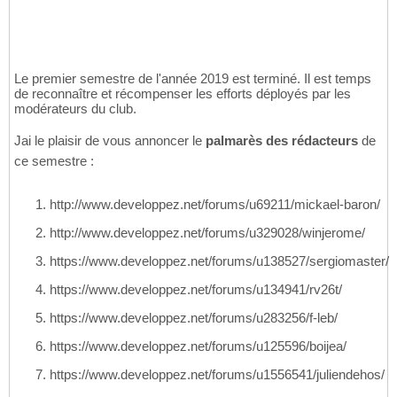
Le premier semestre de l'année 2019 est terminé. Il est temps
de reconnaître et récompenser les efforts déployés par les
modérateurs du club.
Jai le plaisir de vous annoncer le
palmarès des rédacteurs
de
ce semestre :
http://www.developpez.net/forums/u69211/mickael-baron/
http://www.developpez.net/forums/u329028/winjerome/
https://www.developpez.net/forums/u138527/sergiomaster/
https://www.developpez.net/forums/u134941/rv26t/
https://www.developpez.net/forums/u283256/f-leb/
https://www.developpez.net/forums/u125596/boijea/
https://www.developpez.net/forums/u1556541/juliendehos/