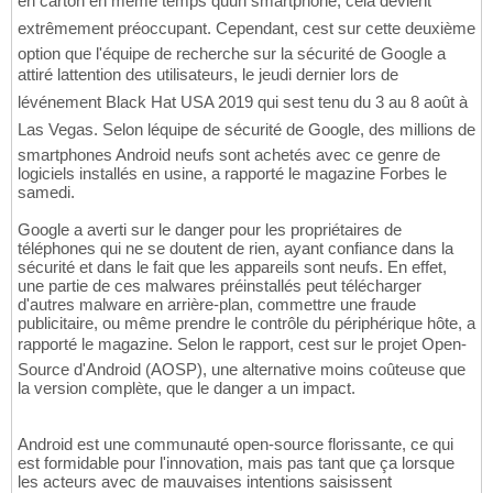
en carton en même temps quun smartphone, cela devient
extrêmement préoccupant. Cependant, cest sur cette deuxième
option que l'équipe de recherche sur la sécurité de Google a
attiré lattention des utilisateurs, le jeudi dernier lors de
lévénement Black Hat USA 2019 qui sest tenu du 3 au 8 août à
Las Vegas. Selon léquipe de sécurité de Google, des millions de
smartphones Android neufs sont achetés avec ce genre de
logiciels installés en usine, a rapporté le magazine Forbes le
samedi.
Google a averti sur le danger pour les propriétaires de
téléphones qui ne se doutent de rien, ayant confiance dans la
sécurité et dans le fait que les appareils sont neufs. En effet,
une partie de ces malwares préinstallés peut télécharger
d'autres malware en arrière-plan, commettre une fraude
publicitaire, ou même prendre le contrôle du périphérique hôte, a
rapporté le magazine. Selon le rapport, cest sur le projet Open-
Source d'Android (AOSP), une alternative moins coûteuse que
la version complète, que le danger a un impact.
Android est une communauté open-source florissante, ce qui
est formidable pour l'innovation, mais pas tant que ça lorsque
les acteurs avec de mauvaises intentions saisissent