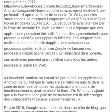
retrouvées en 2017
https://www.developpez.com/actu/152621/Les-smartphones-
Android-Leagoo-et-Nomu-sont-livres-avec-un-cheval-de-Troie-
preinstalle-d-apres-la-firme-de-securite-Dr-Web/, dont les
smartphones de marques Leagoo (modèles M5 plus et M8) et
Nomu (modèles S10 et S20). La découverte avait été faite par
la firme de sécurité Dr. Web. La firme a dit à lépoque que ces
applications pouvaient être utilisées par des cybercriminels pour
prendre le contrôle des appareils infectés. Les programmes
malicieux de cette famille dapplications sattaquent au
processus système dénommé Zygote (le lanceur des
processus dapplications tierces). En sinjectant dans Zygote,
ces malwares peuvent ainsi sinfiltrer dans tous les autres
processus, selon Dr. Web.
« Libandroid_runtime.so est utilisé par toutes les applications
Android, ce qui fait que le malware se retrouve injecté dans la
zone de mémoire de toutes les applications en cours de
fonctionnement », avait expliqué la firme. Dr. Web avait ajouté
que « la fonction principale de ce malware est de télécharger
des composants malicieux supplémentaires. ».
En juin 2019, Google avait confirmé, dans un billet de blog, que
ces applications avaient pu être préinstallées