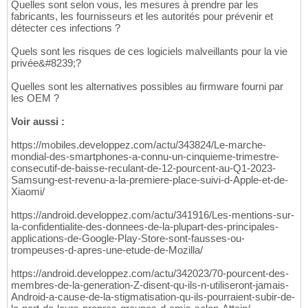
Quelles sont selon vous, les mesures à prendre par les
fabricants, les fournisseurs et les autorités pour prévenir et
détecter ces infections ?
Quels sont les risques de ces logiciels malveillants pour la vie
privée&#8239;?
Quelles sont les alternatives possibles au firmware fourni par
les OEM ?
Voir aussi :
https://mobiles.developpez.com/actu/343824/Le-marche-
mondial-des-smartphones-a-connu-un-cinquieme-trimestre-
consecutif-de-baisse-reculant-de-12-pourcent-au-Q1-2023-
Samsung-est-revenu-a-la-premiere-place-suivi-d-Apple-et-de-
Xiaomi/
https://android.developpez.com/actu/341916/Les-mentions-sur-
la-confidentialite-des-donnees-de-la-plupart-des-principales-
applications-de-Google-Play-Store-sont-fausses-ou-
trompeuses-d-apres-une-etude-de-Mozilla/
https://android.developpez.com/actu/342023/70-pourcent-des-
membres-de-la-generation-Z-disent-qu-ils-n-utiliseront-jamais-
Android-a-cause-de-la-stigmatisation-qu-ils-pourraient-subir-de-