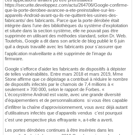
https://securite.developpez.com/actu/264706/Google-confirme-
que-la-porte-derobee-avancee-a-ete-preinstallee-sur-les-
appareils-Android-avant-qu-ils-ne-quittent-les-usines-des-
fabricants/ des fabricants. Parce que la porte dérobée était
intégrée dans l'une des bibliothèques du système d'exploitation
et située dans la section système, elle ne pouvait pas être
supprimée en utilisant des méthodes standard, selon Dr. Web.
Toutefois, Google a dit dans son article de blog publié le 6 juin
quil a depuis travaillé avec les fabricants pour s'assurer que
l'application malveillante a été supprimée de l'image du
firmware.
Google s'efforce d'aider les fabricants de dispositifs à dépister
de telles vulnérabilités. Entre mars 2018 et mars 2019, Mme
Stone affirme que ce dépistage a contribué à réduire le nombre
de dispositifs infectés par le chamois de 7,4 millions à «
seulement » 700 000, selon le rapport de Forbes. «
L'écosystème Android est vaste, avec une grande diversité
d'équipementiers et de personnalisations  si vous êtes capable
d'infiltrer la chaîne d'approvisionnement, vous avez déjà autant
d'utilisateurs infectés que d'appareils vendus  c'est pourquoi
c'est une perspective plus effrayante », a-t-elle a averti.
Les portes dérobées continues à être insérées dans les