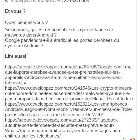
with-dangerous-malware/#47821387ddb3
Et vous ?
Quen pensez-vous ?
Selon vous, qui est responsable de la persistance des
malwares dans Android ?
Google parviendra-t-il a éradiqué les portes dérobées du
système Android ?
Lire aussi
https://securite.developpez.com/actu/264706/Google-confirme-
que-la-porte-derobee-avancee-a-ete-preinstallee-sur-les-
appareils-Android-avant-qu-ils-ne-quittent-les-usines-des-
fabricants/
https://www.developpez.com/actu/241546/Les-crypto-mineurs-
ont-encore-domine-le-classement-des-malwares-ayant-eu-le-
plus-d-impact-dans-l-edition-de-janvier-du-Global-Threat-Index/
https://www.developpez.com/actu/152621/Les-smartphones-
Android-Leagoo-et-Nomu-sont-livres-avec-un-cheval-de-Troie-
preinstalle-d-apres-la-firme-de-securite-Dr-Web/
https://securite.developpez.com/actu/272333/Facebook-
aucune-porte-derobee-de-securite-n-est-prevue-pour-
WhatsApp-qui-permettrait-d-analyser-les-messages-non-
chiffres-sur-les-telephones/