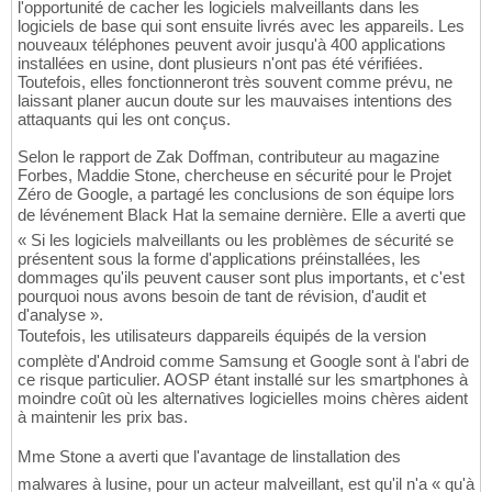
l'opportunité de cacher les logiciels malveillants dans les
logiciels de base qui sont ensuite livrés avec les appareils. Les
nouveaux téléphones peuvent avoir jusqu'à 400 applications
installées en usine, dont plusieurs n'ont pas été vérifiées.
Toutefois, elles fonctionneront très souvent comme prévu, ne
laissant planer aucun doute sur les mauvaises intentions des
attaquants qui les ont conçus.
Selon le rapport de Zak Doffman, contributeur au magazine
Forbes, Maddie Stone, chercheuse en sécurité pour le Projet
Zéro de Google, a partagé les conclusions de son équipe lors
de lévénement Black Hat la semaine dernière. Elle a averti que
« Si les logiciels malveillants ou les problèmes de sécurité se
présentent sous la forme d'applications préinstallées, les
dommages qu'ils peuvent causer sont plus importants, et c'est
pourquoi nous avons besoin de tant de révision, d'audit et
d'analyse ».
Toutefois, les utilisateurs dappareils équipés de la version
complète d'Android comme Samsung et Google sont à l'abri de
ce risque particulier. AOSP étant installé sur les smartphones à
moindre coût où les alternatives logicielles moins chères aident
à maintenir les prix bas.
Mme Stone a averti que l'avantage de linstallation des
malwares à lusine, pour un acteur malveillant, est qu'il n'a « qu'à