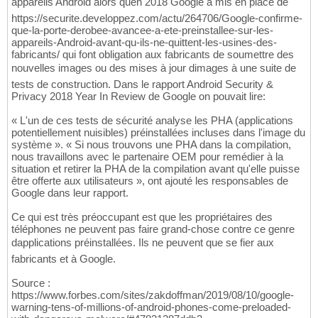
appareils Android alors quen 2018 Google a mis en place de
https://securite.developpez.com/actu/264706/Google-confirme-
que-la-porte-derobee-avancee-a-ete-preinstallee-sur-les-
appareils-Android-avant-qu-ils-ne-quittent-les-usines-des-
fabricants/ qui font obligation aux fabricants de soumettre des
nouvelles images ou des mises à jour dimages à une suite de
tests de construction. Dans le rapport Android Security &
Privacy 2018 Year In Review de Google on pouvait lire:
« L'un de ces tests de sécurité analyse les PHA (applications
potentiellement nuisibles) préinstallées incluses dans l'image du
système ». « Si nous trouvons une PHA dans la compilation,
nous travaillons avec le partenaire OEM pour remédier à la
situation et retirer la PHA de la compilation avant qu'elle puisse
être offerte aux utilisateurs », ont ajouté les responsables de
Google dans leur rapport.
Ce qui est très préoccupant est que les propriétaires des
téléphones ne peuvent pas faire grand-chose contre ce genre
dapplications préinstallées. Ils ne peuvent que se fier aux
fabricants et à Google.
Source :
https://www.forbes.com/sites/zakdoffman/2019/08/10/google-
warning-tens-of-millions-of-android-phones-come-preloaded-