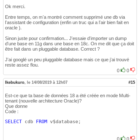
Ok merci.
Entre temps, on m'a montré comment supprimé une db via
l'assistant de configuration (enfin un truc qui a l'air bien fait en
oracle ).
Sinon juste pour confirmation... J'essaie d'importer un dump
d'une base en 11g dans une base en 18c. On me dit que ça doit
être fait dans un pluggable database. Correct ?
J'ai googlé un peu pluggable database mais ce que j'ai trouvé
reste assez flou.
0
0
Ikebukuro
,
le 14/08/2019 à 12h07
#15
Est-ce que ta base de données 18 a été créée en mode Multi-
tenant (nouvelle architecture Oracle)?
Que donne
Code :
SELECT
 cdb 
FROM
 v$database;
0
0