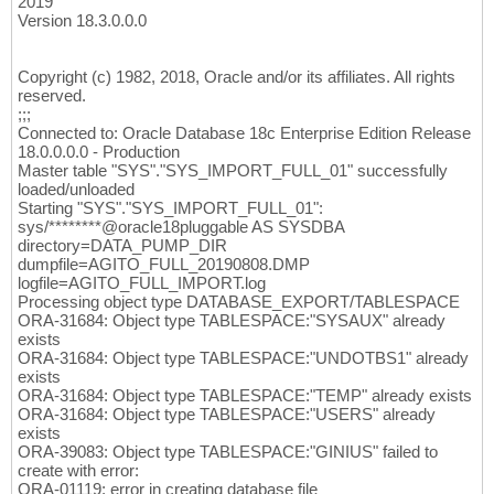
2019
Version 18.3.0.0.0
Copyright (c) 1982, 2018, Oracle and/or its affiliates. All rights
reserved.
;;;
Connected to: Oracle Database 18c Enterprise Edition Release
18.0.0.0.0 - Production
Master table "SYS"."SYS_IMPORT_FULL_01" successfully
loaded/unloaded
Starting "SYS"."SYS_IMPORT_FULL_01":
sys/********@oracle18pluggable AS SYSDBA
directory=DATA_PUMP_DIR
dumpfile=AGITO_FULL_20190808.DMP
logfile=AGITO_FULL_IMPORT.log
Processing object type DATABASE_EXPORT/TABLESPACE
ORA-31684: Object type TABLESPACE:"SYSAUX" already
exists
ORA-31684: Object type TABLESPACE:"UNDOTBS1" already
exists
ORA-31684: Object type TABLESPACE:"TEMP" already exists
ORA-31684: Object type TABLESPACE:"USERS" already
exists
ORA-39083: Object type TABLESPACE:"GINIUS" failed to
create with error:
ORA-01119: error in creating database file