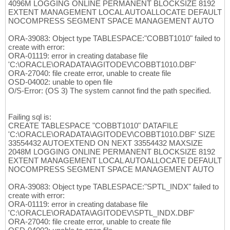
4096M LOGGING ONLINE PERMANENT BLOCKSIZE 8192
EXTENT MANAGEMENT LOCAL AUTOALLOCATE DEFAULT
NOCOMPRESS SEGMENT SPACE MANAGEMENT AUTO
ORA-39083: Object type TABLESPACE:"COBBT1010" failed to
create with error:
ORA-01119: error in creating database file
'C:\ORACLE\ORADATA\AGITODEV\COBBT1010.DBF'
ORA-27040: file create error, unable to create file
OSD-04002: unable to open file
O/S-Error: (OS 3) The system cannot find the path specified.
Failing sql is:
CREATE TABLESPACE "COBBT1010" DATAFILE
'C:\ORACLE\ORADATA\AGITODEV\COBBT1010.DBF' SIZE
33554432 AUTOEXTEND ON NEXT 33554432 MAXSIZE
2048M LOGGING ONLINE PERMANENT BLOCKSIZE 8192
EXTENT MANAGEMENT LOCAL AUTOALLOCATE DEFAULT
NOCOMPRESS SEGMENT SPACE MANAGEMENT AUTO
ORA-39083: Object type TABLESPACE:"SPTL_INDX" failed to
create with error:
ORA-01119: error in creating database file
'C:\ORACLE\ORADATA\AGITODEV\SPTL_INDX.DBF'
ORA-27040: file create error, unable to create file