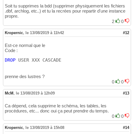
Soit tu supprimes la bdd (supprimer physiquement les fichiers
.dbf, archlog, etc..) et tu la recrées pour repartir d'une instance
propre.
2
0
Kropernic
,
le 13/08/2019 à 11h42
#12
Est-ce normal que le
Code :
DROP
 USER XXX CASCADE
prenne des lustres ?
0
0
McM
,
le 13/08/2019 à 12h09
#13
Ca dépend, cela supprime le schéma, les tables, les
procédures, etc... donc oui ça peut prendre du temps.
0
0
Kropernic
,
le 13/08/2019 à 15h08
#14