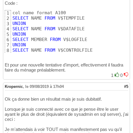
Code :
1
SELECT
 NAME 
FROM
2
UNION
3
SELECT
 NAME 
FROM
4
UNION
5
SELECT
 MEMBER 
FROM
6
UNION
7
SELECT
 NAME 
FROM
8
ORDER
BY
1
;
9
Et pour une nouvelle tentative d'import, effectivement il faudra
faire du ménage préalablement.
1
0
Kropernic
,
le 09/08/2019 à 17h04
#5
Ok ça donne bien un résultat mais je suis dubitatif.
Lorsque je suis connecté avec ce que je pense être le user
ayant le plus de droit (équivalent de sysadmin en sql server), j'ai
ceci :
Je m'attendais à voir TOUT mais manifestement pas vu qu'il