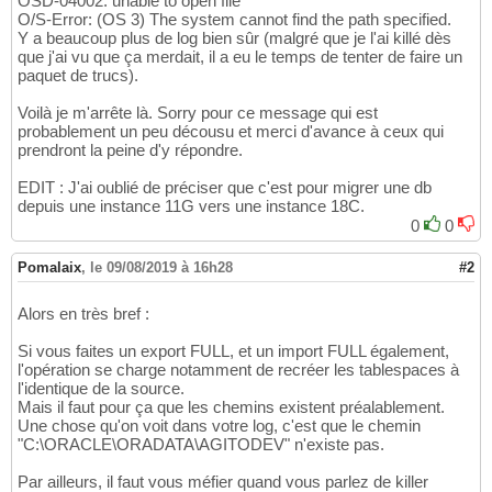
OSD-04002: unable to open file
O/S-Error: (OS 3) The system cannot find the path specified.
Y a beaucoup plus de log bien sûr (malgré que je l'ai killé dès
que j'ai vu que ça merdait, il a eu le temps de tenter de faire un
paquet de trucs).
Voilà je m'arrête là. Sorry pour ce message qui est
probablement un peu décousu et merci d'avance à ceux qui
prendront la peine d'y répondre.
EDIT : J'ai oublié de préciser que c'est pour migrer une db
depuis une instance 11G vers une instance 18C.
0
0
Pomalaix
,
le 09/08/2019 à 16h28
#2
Alors en très bref :
Si vous faites un export FULL, et un import FULL également,
l'opération se charge notamment de recréer les tablespaces à
l'identique de la source.
Mais il faut pour ça que les chemins existent préalablement.
Une chose qu'on voit dans votre log, c'est que le chemin
"C:\ORACLE\ORADATA\AGITODEV" n'existe pas.
Par ailleurs, il faut vous méfier quand vous parlez de killer