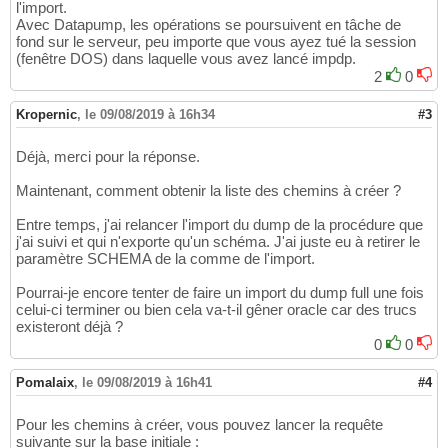
l'import.
Avec Datapump, les opérations se poursuivent en tâche de
fond sur le serveur, peu importe que vous ayez tué la session
(fenêtre DOS) dans laquelle vous avez lancé impdp.
2
0
Kropernic
,
le 09/08/2019 à 16h34
#3
Déjà, merci pour la réponse.
Maintenant, comment obtenir la liste des chemins à créer ?
Entre temps, j'ai relancer l'import du dump de la procédure que
j'ai suivi et qui n'exporte qu'un schéma. J'ai juste eu à retirer le
paramètre SCHEMA de la comme de l'import.
Pourrai-je encore tenter de faire un import du dump full une fois
celui-ci terminer ou bien cela va-t-il gêner oracle car des trucs
existeront déjà ?
0
0
Pomalaix
,
le 09/08/2019 à 16h41
#4
Pour les chemins à créer, vous pouvez lancer la requête
suivante sur la base initiale :