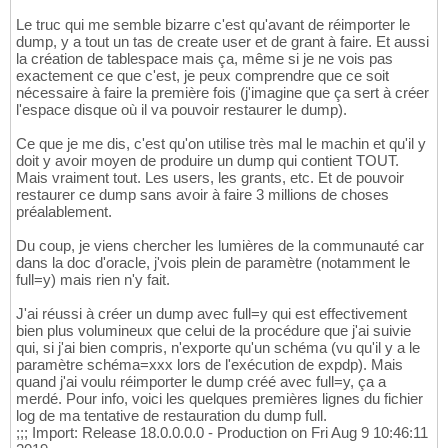
Le truc qui me semble bizarre c'est qu'avant de réimporter le
dump, y a tout un tas de create user et de grant à faire. Et aussi
la création de tablespace mais ça, même si je ne vois pas
exactement ce que c'est, je peux comprendre que ce soit
nécessaire à faire la première fois (j'imagine que ça sert à créer
l'espace disque où il va pouvoir restaurer le dump).
Ce que je me dis, c'est qu'on utilise très mal le machin et qu'il y
doit y avoir moyen de produire un dump qui contient TOUT.
Mais vraiment tout. Les users, les grants, etc. Et de pouvoir
restaurer ce dump sans avoir à faire 3 millions de choses
préalablement.
Du coup, je viens chercher les lumières de la communauté car
dans la doc d'oracle, j'vois plein de paramètre (notamment le
full=y) mais rien n'y fait.
J'ai réussi à créer un dump avec full=y qui est effectivement
bien plus volumineux que celui de la procédure que j'ai suivie
qui, si j'ai bien compris, n'exporte qu'un schéma (vu qu'il y a le
paramètre schéma=xxx lors de l'exécution de expdp). Mais
quand j'ai voulu réimporter le dump créé avec full=y, ça a
merdé. Pour info, voici les quelques premières lignes du fichier
log de ma tentative de restauration du dump full.
;;; Import: Release 18.0.0.0.0 - Production on Fri Aug 9 10:46:11