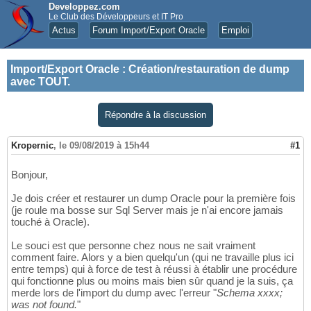
Developpez.com
Le Club des Développeurs et IT Pro
Actus
Forum Import/Export Oracle
Emploi
Import/Export Oracle
:
Création/restauration de dump
avec TOUT.
Répondre à la discussion
Kropernic
,
le 09/08/2019 à 15h44
#1
Bonjour,
Je dois créer et restaurer un dump Oracle pour la première fois
(je roule ma bosse sur Sql Server mais je n'ai encore jamais
touché à Oracle).
Le souci est que personne chez nous ne sait vraiment
comment faire. Alors y a bien quelqu'un (qui ne travaille plus ici
entre temps) qui à force de test à réussi à établir une procédure
qui fonctionne plus ou moins mais bien sûr quand je la suis, ça
merde lors de l'import du dump avec l'erreur "
Schema xxxx;
was not found.
"