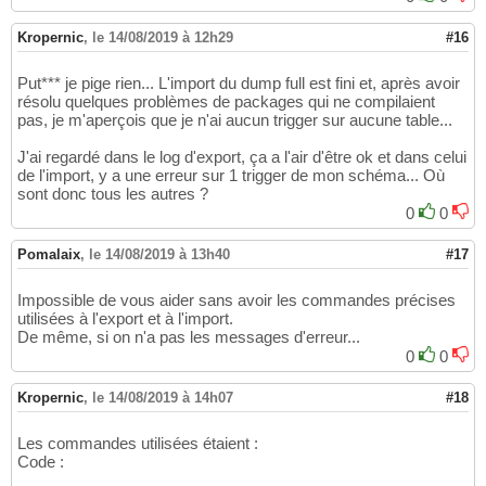
Kropernic
,
le 14/08/2019 à 12h29
#16
Put*** je pige rien... L'import du dump full est fini et, après avoir
résolu quelques problèmes de packages qui ne compilaient
pas, je m'aperçois que je n'ai aucun trigger sur aucune table...
J'ai regardé dans le log d'export, ça a l'air d'être ok et dans celui
de l'import, y a une erreur sur 1 trigger de mon schéma... Où
sont donc tous les autres ?
0
0
Pomalaix
,
le 14/08/2019 à 13h40
#17
Impossible de vous aider sans avoir les commandes précises
utilisées à l'export et à l'import.
De même, si on n'a pas les messages d'erreur...
0
0
Kropernic
,
le 14/08/2019 à 14h07
#18
Les commandes utilisées étaient :
Code :