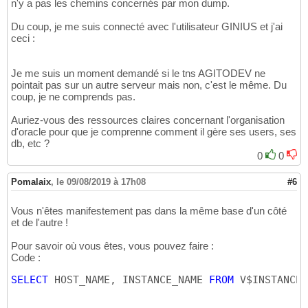
n'y a pas les chemins concernés par mon dump.
Du coup, je me suis connecté avec l'utilisateur GINIUS et j'ai
ceci :
Je me suis un moment demandé si le tns AGITODEV ne
pointait pas sur un autre serveur mais non, c'est le même. Du
coup, je ne comprends pas.
Auriez-vous des ressources claires concernant l'organisation
d'oracle pour que je comprenne comment il gère ses users, ses
db, etc ?
0
0
Pomalaix
,
le 09/08/2019 à 17h08
#6
Vous n'êtes manifestement pas dans la même base d'un côté
et de l'autre !
Pour savoir où vous êtes, vous pouvez faire :
Code :
SELECT
 HOST_NAME, INSTANCE_NAME 
FROM
 V$INSTANCE;