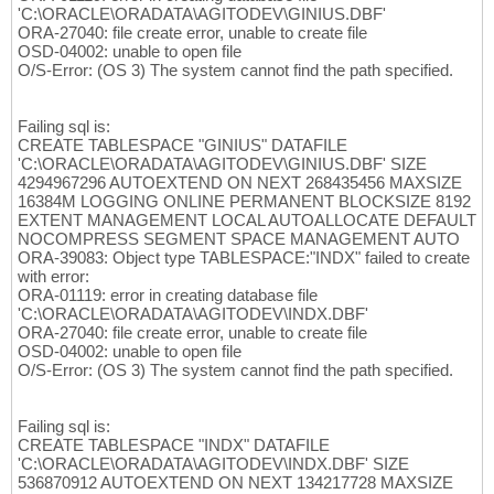
'C:\ORACLE\ORADATA\AGITODEV\GINIUS.DBF'
ORA-27040: file create error, unable to create file
OSD-04002: unable to open file
O/S-Error: (OS 3) The system cannot find the path specified.
Failing sql is:
CREATE TABLESPACE "GINIUS" DATAFILE
'C:\ORACLE\ORADATA\AGITODEV\GINIUS.DBF' SIZE
4294967296 AUTOEXTEND ON NEXT 268435456 MAXSIZE
16384M LOGGING ONLINE PERMANENT BLOCKSIZE 8192
EXTENT MANAGEMENT LOCAL AUTOALLOCATE DEFAULT
NOCOMPRESS SEGMENT SPACE MANAGEMENT AUTO
ORA-39083: Object type TABLESPACE:"INDX" failed to create
with error:
ORA-01119: error in creating database file
'C:\ORACLE\ORADATA\AGITODEV\INDX.DBF'
ORA-27040: file create error, unable to create file
OSD-04002: unable to open file
O/S-Error: (OS 3) The system cannot find the path specified.
Failing sql is:
CREATE TABLESPACE "INDX" DATAFILE
'C:\ORACLE\ORADATA\AGITODEV\INDX.DBF' SIZE
536870912 AUTOEXTEND ON NEXT 134217728 MAXSIZE