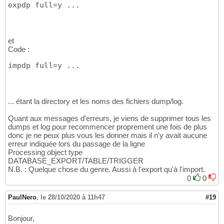
expdp full=y ...
et
Code :
impdp full=y ...
... étant la directory et les noms des fichiers dump/log.
Quant aux messages d'erreurs, je viens de supprimer tous les
dumps et log pour recommencer proprement une fois de plus
donc je ne peux plus vous les donner mais il n'y avait aucune
erreur indiquée lors du passage de la ligne
Processing object type
DATABASE_EXPORT/TABLE/TRIGGER
N.B. : Quelque chose du genre. Aussi à l'export qu'à l'import.
0
0
PaulNero
,
le 28/10/2020 à 11h47
#19
Bonjour,