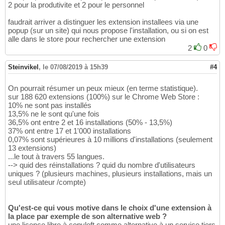
2 pour la produtivite et 2 pour le personnel
faudrait arriver a distinguer les extension installees via une
popup (sur un site) qui nous propose l'installation, ou si on est
alle dans le store pour rechercher une extension
2
0
Steinvikel
,
le 07/08/2019 à 15h39
#4
On pourrait résumer un peux mieux (en terme statistique).
sur 188 620 extensions (100%) sur le Chrome Web Store :
10% ne sont pas installés
13,5% ne le sont qu'une fois
36,5% ont entre 2 et 16 installations (50% - 13,5%)
37% ont entre 17 et 1'000 installations
0,07% sont supérieures à 10 millions d'installations (seulement
13 extensions)
...le tout à travers 55 langues.
--> quid des réinstallations ? quid du nombre d'utilisateurs
uniques ? (plusieurs machines, plusieurs installations, mais un
seul utilisateur /compte)
Qu'est-ce qui vous motive dans le choix d'une extension à
la place par exemple de son alternative web ?
une licence libre à copyleft comme alternative à un service tiers