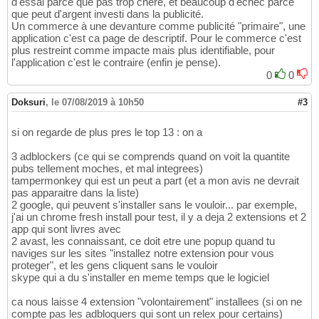
d'essai parce que pas trop chère, et beaucoup d'échec parce
que peut d'argent investi dans la publicité.
Un commerce à une devanture comme publicité "primaire", une
application c'est ca page de descriptif. Pour le commerce c'est
plus restreint comme impacte mais plus identifiable, pour
l'application c'est le contraire (enfin je pense).
0
0
Doksuri
,
le 07/08/2019 à 10h50
#3
si on regarde de plus pres le top 13 : on a
3 adblockers (ce qui se comprends quand on voit la quantite
pubs tellement moches, et mal integrees)
tampermonkey qui est un peut a part (et a mon avis ne devrait
pas apparaitre dans la liste)
2 google, qui peuvent s'installer sans le vouloir... par exemple,
j'ai un chrome fresh install pour test, il y a deja 2 extensions et 2
app qui sont livres avec
2 avast, les connaissant, ce doit etre une popup quand tu
naviges sur les sites "installez notre extension pour vous
proteger", et les gens cliquent sans le vouloir
skype qui a du s'installer en meme temps que le logiciel
ca nous laisse 4 extension "volontairement" installees (si on ne
compte pas les adbloquers qui sont un relex pour certains)