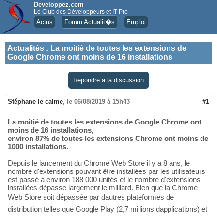
Developpez.com
Le Club des Développeurs et IT Pro
Actus
Forum Actualit�s
Emploi
Actualités
:
La moitié de toutes les extensions de
Google Chrome ont moins de 16 installations
Répondre à la discussion
Stéphane le calme
,
le 06/08/2019 à 15h43
#1
La moitié de toutes les extensions de Google Chrome ont
moins de 16 installations,
environ 87% de toutes les extensions Chrome ont moins de
1000 installations.
Depuis le lancement du Chrome Web Store il y a 8 ans, le
nombre d'extensions pouvant être installées par les utilisateurs
est passé à environ 188 000 unités et le nombre d'extensions
installées dépasse largement le milliard. Bien que la Chrome
Web Store soit dépassée par dautres plateformes de
distribution telles que Google Play (2,7 millions dapplications) et