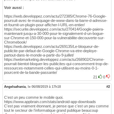
Voir aussi :
https://web.developpez.com/actu/272385/Chrome-76-Google-
poursuit-avec-le-masquage-de-www-dans-la-barre-d-adresse-
et-fournit-un-plugin-pour-afficher-l-URL-en-entier/
https://securite.developpez.com/actu/270414/Google-paiera-
maintenant-jusqu-a-30-000-pour-le-signalement-d-un-bogue-
sur-Chrome-et-150-000-pour-la-vulnerabilite-decouverte-sur-
Chromebook/
https://web.developpez.com/actu/269135/Le-bloqueur-de-
publicite-par-defaut-de-Google-Chrome-va-etre-deploye-
partout-dans-le-monde-a-partir-du-9-juillet/
https://webmarketing.developpez.com/actu/268902/Chrome-
pourrait-bientot-bloquer-les-publicites-qui-consomment-trop-de-
ressources-notamment-celles-qui-utilisent-au-moins-0-1-
pourcent-de-la-bande-passante/
21
0
Angelsafrania
,
le 06/08/2019 à 17h18
#2
C'est un peu comme le mobile quoi.
https://www.appbrain.com/stats/android-app-downloads
C'est pas vraiment étonnant, je pense que c'est un peu comme
tout le secteur de l'informatique grand publique beaucoup