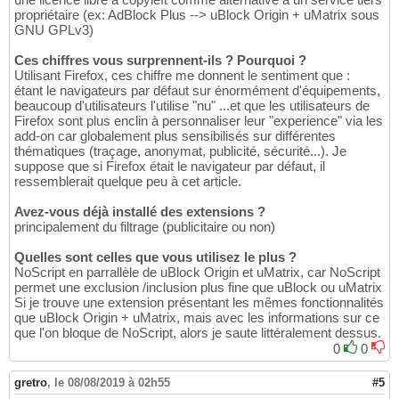
propriétaire (ex: AdBlock Plus --> uBlock Origin + uMatrix sous
GNU GPLv3)
Ces chiffres vous surprennent-ils ? Pourquoi ?
Utilisant Firefox, ces chiffre me donnent le sentiment que :
étant le navigateurs par défaut sur énormément d'équipements,
beaucoup d'utilisateurs l'utilise "nu" ...et que les utilisateurs de
Firefox sont plus enclin à personnaliser leur "experience" via les
add-on car globalement plus sensibilisés sur différentes
thématiques (traçage, anonymat, publicité, sécurité...). Je
suppose que si Firefox était le navigateur par défaut, il
ressemblerait quelque peu à cet article.
Avez-vous déjà installé des extensions ?
principalement du filtrage (publicitaire ou non)
Quelles sont celles que vous utilisez le plus ?
NoScript en parrallèle de uBlock Origin et uMatrix, car NoScript
permet une exclusion /inclusion plus fine que uBlock ou uMatrix
Si je trouve une extension présentant les mêmes fonctionnalités
que uBlock Origin + uMatrix, mais avec les informations sur ce
que l'on bloque de NoScript, alors je saute littéralement dessus.
0
0
gretro
,
le 08/08/2019 à 02h55
#5