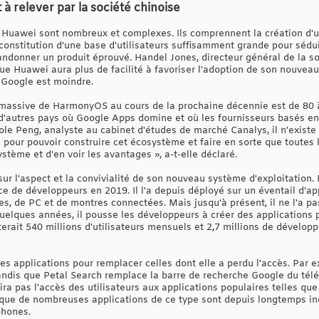
à relever par la société chinoise
de Huawei sont nombreux et complexes. Ils comprennent la création d
 constitution d'une base d'utilisateurs suffisamment grande pour sédu
andonner un produit éprouvé. Handel Jones, directeur général de la so
ue Huawei aura plus de facilité à favoriser l'adoption de son nouvea
 Google est moindre.
 massive de HarmonyOS au cours de la prochaine décennie est de 80 à
 d'autres pays où Google Apps domine et où les fournisseurs basés en 
cole Peng, analyste au cabinet d'études de marché Canalys, il n'existe p
pour pouvoir construire cet écosystème et faire en sorte que toutes 
stème et d'en voir les avantages », a-t-elle déclaré.
ur l'aspect et la convivialité de son nouveau système d'exploitation. 
 de développeurs en 2019. Il l'a depuis déployé sur un éventail d'app
s, de PC et de montres connectées. Mais jusqu'à présent, il ne l'a pa
uelques années, il pousse les développeurs à créer des applications 
terait 540 millions d'utilisateurs mensuels et 2,7 millions de développ
ines applications pour remplacer celles dont elle a perdu l'accès. Pa
dis que Petal Search remplace la barre de recherche Google du télép
ira pas l'accès des utilisateurs aux applications populaires telles q
que de nombreuses applications de ce type sont depuis longtemps ind
phones.