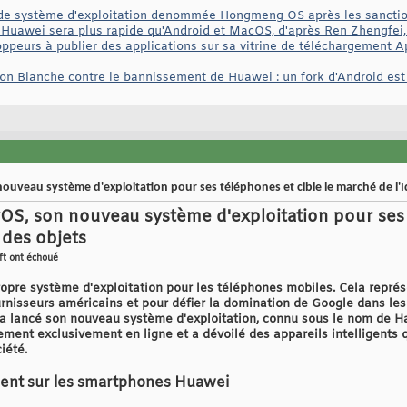
e système d'exploitation denommée Hongmeng OS après les sancti
e Huawei sera plus rapide qu'Android et MacOS, d'après Ren Zhengfei
eurs à publier des applications sur sa vitrine de téléchargement AppG
n Blanche contre le bannissement de Huawei : un fork d'Android est 
veau système d'exploitation pour ses téléphones et cible le marché de l'
S, son nouveau système d'exploitation pour ses t
 des objets
ft ont échoué
opre système d'exploitation pour les téléphones mobiles. Cela représe
urnisseurs américains et pour défier la domination de Google dans les
e a lancé son nouveau système d'exploitation, connu sous le nom de
ment exclusivement en ligne et a dévoilé des appareils intelligents 
iété.
ent sur les smartphones Huawei