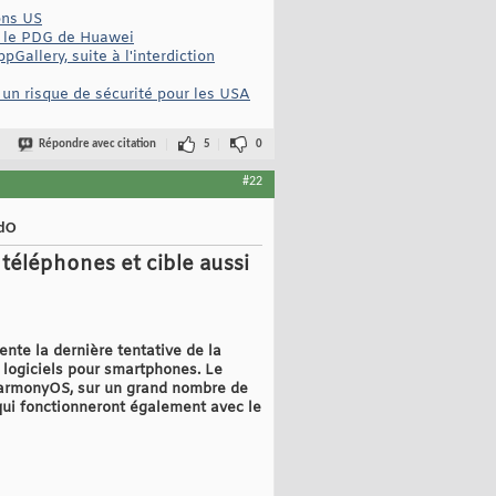
ons US
, le PDG de Huawei
allery, suite à l'interdiction
un risque de sécurité pour les USA
Répondre avec citation
5
0
#22
IdO
éléphones et cible aussi
nte la dernière tentative de la
 logiciels pour smartphones. Le
 HarmonyOS, sur un grand nombre de
qui fonctionneront également avec le