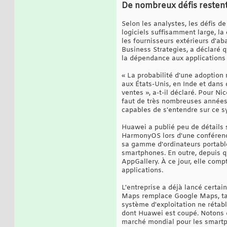
De nombreux défis restent 
Selon les analystes, les défis 
logiciels suffisamment large, la
les fournisseurs extérieurs d'ab
Business Strategies, a déclaré q
la dépendance aux applications
« La probabilité d'une adoption
aux États-Unis, en Inde et dans
ventes », a-t-il déclaré. Pour Ni
faut de très nombreuses années 
capables de s'entendre sur ce sy
Huawei a publié peu de détails s
HarmonyOS lors d'une conférence
sa gamme d'ordinateurs portable
smartphones. En outre, depuis q
AppGallery. À ce jour, elle comp
applications.
L'entreprise a déjà lancé certa
Maps remplace Google Maps, tan
système d'exploitation ne rétabl
dont Huawei est coupé. Notons 
marché mondial pour les smart