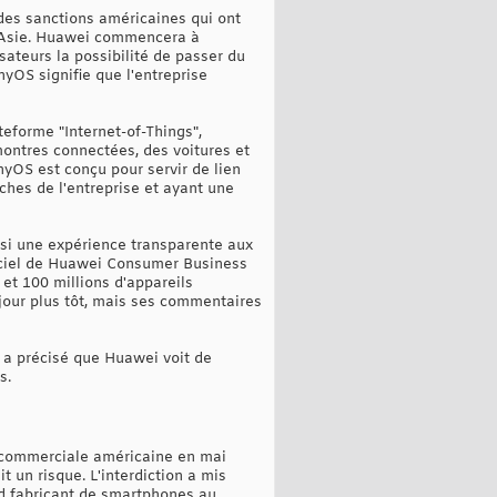
 des sanctions américaines qui ont
n Asie. Huawei commencera à
sateurs la possibilité de passer du
nyOS signifie que l'entreprise
eforme "Internet-of-Things",
montres connectées, des voitures et
yOS est conçu pour servir de lien
hes de l'entreprise et ayant une
insi une expérience transparente aux
iciel de Huawei Consumer Business
t 100 millions d'appareils
n jour plus tôt, mais ses commentaires
l a précisé que Huawei voit de
s.
e commerciale américaine en mai
t un risque. L'interdiction a mis
nd fabricant de smartphones au