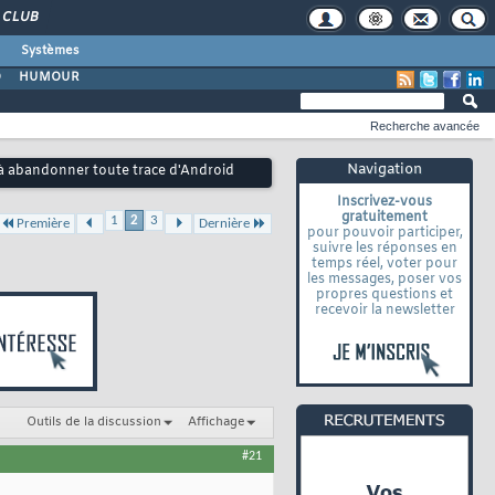
CLUB
Systèmes
O
HUMOUR
Recherche avancée
Navigation
à abandonner toute trace d'Android
Inscrivez-vous
gratuitement
1
2
3
Première
Dernière
pour pouvoir participer,
suivre les réponses en
temps réel, voter pour
les messages, poser vos
propres questions et
recevoir la newsletter
Outils de la discussion
Affichage
#21