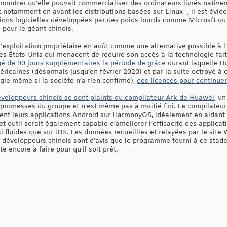
 montrer qu’elle pouvait commercialiser des ordinateurs livrés nativ
notamment en avant les distributions basées sur Linux -, il est évide
tions logicielles développées par des poids lourds comme Microsft o
 pour le géant chinois.
xploitation propriétaire en août comme une alternative possible à l’A
s États-Unis qui menacent de réduire son accès à la technologie faite
gé de 90 jours supplémentaires la période de grâce
durant laquelle Hu
éricaines (désormais jusqu’en février 2020) et par la suite octroyé à 
le même si la société n’a rien confirmé),
des licences pour continuer
veloppeurs chinois se sont plaints du compilateur Ark de Huawei
, u
es promesses du groupe et n’est même pas à moitié fini. Le compilateu
ent leurs applications Android sur HarmonyOS, idéalement en aidant 
Cet outil serait également capable d’améliorer l’efficacité des appli
i fluides que sur iOS. Les données recueillies et relayées par le sit
développeurs chinois sont d’avis que le programme fourni à ce stade
 encore à faire pour qu’il soit prêt.