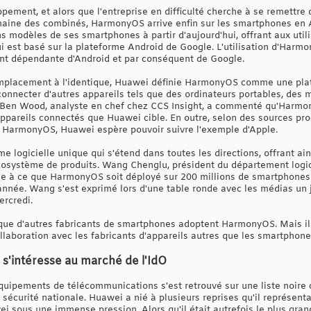
pement, et alors que l'entreprise en difficulté cherche à se remettre
omaine des combinés, HarmonyOS arrive enfin sur les smartphones e
modèles de ses smartphones à partir d'aujourd'hui, offrant aux utili
i est basé sur la plateforme Android de Google. L'utilisation d'Harmo
ent dépendante d'Android et par conséquent de Google.
remplacement à l'identique, Huawei définie HarmonyOS comme une plat
connecter d'autres appareils tels que des ordinateurs portables, des 
 Ben Wood, analyste en chef chez CCS Insight, a commenté qu'Harmon
pareils connectés que Huawei cible. En outre, selon des sources proc
 HarmonyOS, Huawei espère pouvoir suivre l'exemple d'Apple.
rme logicielle unique qui s'étend dans toutes les directions, offrant a
écosystème de produits. Wang Chenglu, président du département log
e à ce que HarmonyOS soit déployé sur 200 millions de smartphones e
de l'année. Wang s'est exprimé lors d'une table ronde avec les médias u
ercredi.
ux que d'autres fabricants de smartphones adoptent HarmonyOS. Mais i
llaboration avec les fabricants d'appareils autres que les smartphone
'intéresse au marché de l'IdO
équipements de télécommunications s'est retrouvé sur une liste noir
écurité nationale. Huawei a nié à plusieurs reprises qu'il représentai
ei sous une immense pression. Alors qu'il était autrefois le plus gra