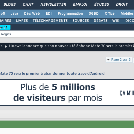
BLOGS
CHAT
NEWSLETTER
EMPLOI
ÉTUDES
DROIT
oft
Java
Dév. Web
EDI
Programmation
SGBD
Office
Mobiles
AIRES
LIVRES
TÉLÉCHARGEMENTS
SOURCES
DÉBATS
WIKI
DIC
ent !
Règles
és
Huawei annonce que son nouveau téléphone Mate 70 sera le premier 
Page 2 sur 3
te 70 sera le premier à abandonner toute trace d'Android