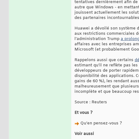
tentatives dernièrement afin de
autre que Windows - en mettant 
jouissent actuellement les solu
des partenaires incontournables
Huawei a dévoilé son système d’e
aux restrictions commerciales de
l’administration Trump
a prolon
affaires avec les entreprises am
Microsoft (et probablement Goog
Rappelons aussi que certains
dé
estimant qu’il ne reflète pas l
développeurs de porter rapidem
disponibilité des applications. 
gains de 60 %), les rendant auss
malheureusement que plusieurs 
incomplète et que beaucoup reste
Source : Reuters
Et vous ?
Qu’en pensez-vous ?
Voir aussi