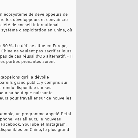
'un écosystème de développeurs de
ire les développeurs et convaincre
ciété de conseil International
u système d'exploitation en Chine, où
 90 %. Le défi se situe en Europe,
Chine ne veulent pas sacrifier leurs
as de cas réussi d'OS alternatif. « Il
les parties prenantes soient
Rappelons qu'il a dévoilé
areils grand public, y compris sur
s rendu disponible sur ses
pour sa boutique naissante
eurs pour travailler sur de nouvelles
r exemple, un programme appelé Petal
hone. Par ailleurs, le nouveau
ue Facebook, YouTube et Instagram,
isponibles en Chine, le plus grand