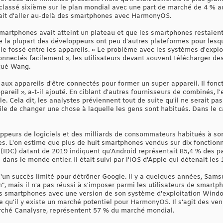
lassé sixième sur le plan mondial avec une part de marché de 4 % a
eait d'aller au-delà des smartphones avec HarmonyOS.
smartphones avait atteint un plateau et que les smartphones restaient
 la plupart des développeurs ont peu d'autres plateformes pour lesque
le fossé entre les appareils. « Le problème avec les systèmes d'exploi
nnectés facilement », les utilisateurs devant souvent télécharger des
iqué Wang.
aux appareils d'être connectés pour former un super appareil. Il fo
ppareil », a-t-il ajouté. En ciblant d'autres fournisseurs de combinés, l'
 Cela dit, les analystes préviennent tout de suite qu'il ne serait pa
icile de changer une chose à laquelle les gens sont habitués. Dans le c
ppeurs de logiciels et des milliards de consommateurs habitués à son
. L'on estime que plus de huit smartphones vendus sur dix fonction
n (IDC) datant de 2019 indiquent qu'Android représentait 85,4 % des 
ans le monde entier. Il était suivi par l'iOS d'Apple qui détenait les 
u'un succès limité pour détrôner Google. Il y a quelques années, Sam
n", mais il n'a pas réussi à s'imposer parmi les utilisateurs de smartp
 smartphones avec une version de son système d'exploitation Windo
 qu'il y existe un marché potentiel pour HarmonyOS. Il s'agit des ven
arché Canalysre, représentent 57 % du marché mondial.