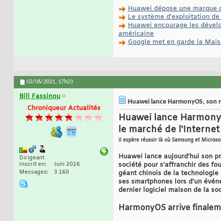
Huawei dépose une marque d
Le système d'exploitation d
Huawei encourage les développ
américaine
Google met en garde la Maiso
02/06/2021,
17h23
Bill Fassinou
Huawei lance HarmonyOS, son nou
Chroniqueur Actualités
Huawei lance HarmonyO
le marché de l'Internet
il espère réussir là où Samsung et Microso
Huawei lance aujourd'hui son pr
Dirigeant
Inscrit en
Juin 2016
société pour s'affranchir des fo
Messages
3 160
géant chinois de la technologi
ses smartphones lors d'un événe
dernier logiciel maison de la soc
HarmonyOS arrive finalem