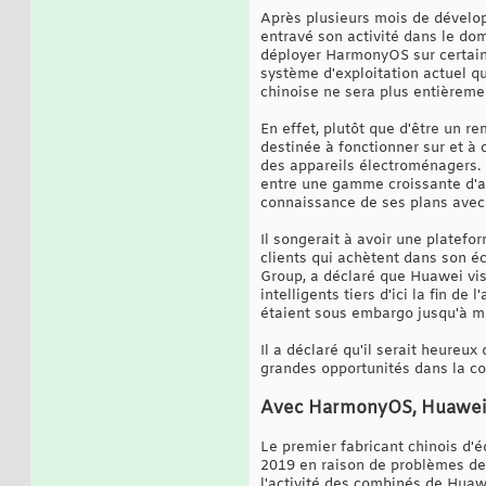
Après plusieurs mois de dévelop
entravé son activité dans le d
déployer HarmonyOS sur certains 
système d'exploitation actuel qu
chinoise ne sera plus entièrem
En effet, plutôt que d'être un 
destinée à fonctionner sur et à 
des appareils électroménagers.
entre une gamme croissante d'ap
connaissance de ses plans avec
Il songerait à avoir une platefo
clients qui achètent dans son 
Group, a déclaré que Huawei vis
intelligents tiers d'ici la fin 
étaient sous embargo jusqu'à m
Il a déclaré qu'il serait heure
grandes opportunités dans la co
Avec HarmonyOS, Huawei s
Le premier fabricant chinois d'
2019 en raison de problèmes de s
l'activité des combinés de Huaw