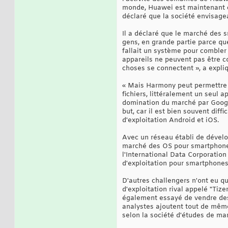
monde, Huawei est maintenant c
déclaré que la société envisag
Il a déclaré que le marché des 
gens, en grande partie parce que
fallait un système pour combler 
appareils ne peuvent pas être co
choses se connectent », a expl
« Mais Harmony peut permettre 
fichiers, littéralement un seul a
domination du marché par Google.
but, car il est bien souvent diff
d'exploitation Android et iOS.
Avec un réseau établi de dévelo
marché des OS pour smartphones
l'International Data Corporatio
d'exploitation pour smartphones d
D'autres challengers n'ont eu q
d'exploitation rival appelé "Tize
également essayé de vendre des
analystes ajoutent tout de même
selon la société d'études de m