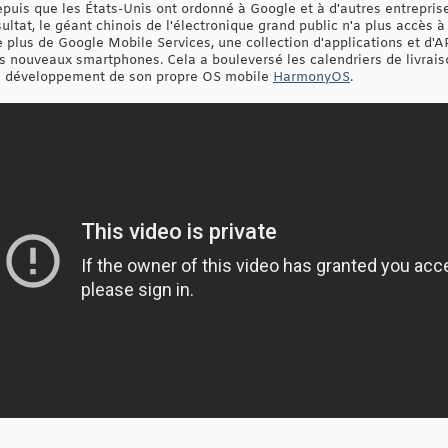
puis que les États-Unis ont ordonné à Google et à d'autres entreprise
ltat, le géant chinois de l'électronique grand public n'a plus accès à
 plus de Google Mobile Services, une collection d'applications et d'
s nouveaux smartphones. Cela a bouleversé les calendriers de livrais
 le développement de son propre OS mobile
HarmonyOS
.