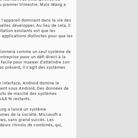
u premier trimestre. Mais Wang a
 l'appareil dominant dans la vie des
lles développer. Au lieu de cela, il
tation existants est que les
 applications distinctes pour que les
nctionnera comme un seul système de
entreprise pose un défi direct à la
s facile pour Huawei d'atteindre son
as présent, il s'agit des systèmes
 interface, Android domine le
nent sous Android. Des données de
parts de marché des systèmes
14,6 % restants.
sung a lancé un système
hones de la société. Microsoft a
ws, sans grand succès. Les
deurs chinois de combinés, qui,