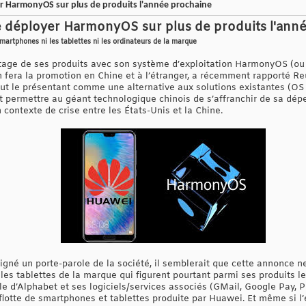
r HarmonyOS sur plus de produits l'année prochaine
e déployer HarmonyOS sur plus de produits l'ann
martphones ni les tablettes ni les ordinateurs de la marque
tage de ses produits avec son système d’exploitation HarmonyOS (o
en fera la promotion en Chine et à l’étranger, a récemment rapporté R
aout le présentant comme une alternative aux solutions existantes (OS
permettre au géant technologique chinois de s’affranchir de sa dépe
contexte de crise entre les États-Unis et la Chine.
gné un porte-parole de la société, il semblerait que cette annonce 
les tablettes de la marque qui figurent pourtant parmi ses produits le
iale d’Alphabet et ses logiciels/services associés (GMail, Google Pay,
flotte de smartphones et tablettes produite par Huawei. Et même si l’