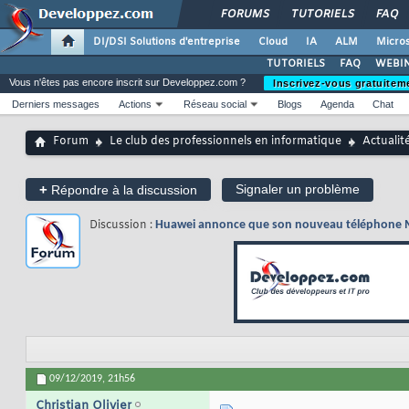
FORUMS
TUTORIELS
FAQ
DI/DSI Solutions d'entreprise
Cloud
IA
ALM
Micros
TUTORIELS
FAQ
WEBIN
Vous n'êtes pas encore inscrit sur Developpez.com ?
Inscrivez-vous gratuitem
Derniers messages
Actions
Réseau social
Blogs
Agenda
Chat
Forum
Le club des professionnels en informatique
Actualit
+
Signaler un problème
Répondre à la discussion
Discussion :
Huawei annonce que son nouveau téléphone Ma
09/12/2019,
21h56
Christian Olivier