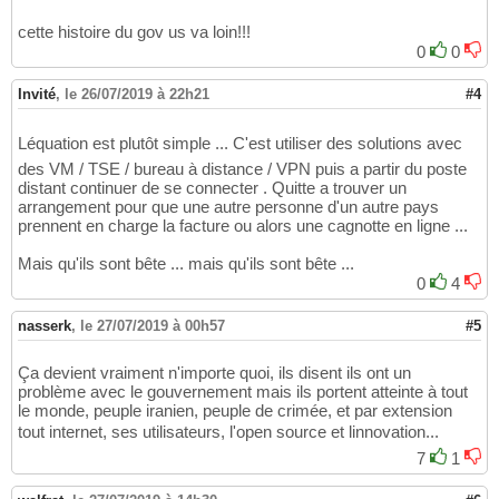
cette histoire du gov us va loin!!!
0
0
Invité
,
le 26/07/2019 à 22h21
#4
Léquation est plutôt simple ... C'est utiliser des solutions avec
des VM / TSE / bureau à distance / VPN puis a partir du poste
distant continuer de se connecter . Quitte a trouver un
arrangement pour que une autre personne d'un autre pays
prennent en charge la facture ou alors une cagnotte en ligne ...
Mais qu'ils sont bête ... mais qu'ils sont bête ...
0
4
nasserk
,
le 27/07/2019 à 00h57
#5
Ça devient vraiment n'importe quoi, ils disent ils ont un
problème avec le gouvernement mais ils portent atteinte à tout
le monde, peuple iranien, peuple de crimée, et par extension
tout internet, ses utilisateurs, l'open source et linnovation...
7
1