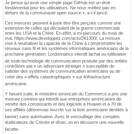
Je pense qu'avoir une simple page GitHub est un droit
fondamental pour les utilisateurs. Ne nous mettez pas en
dehors de la communauté open source », a-t-il lancé.
Ces mesures peuvent à juste titre être perçues comme une
extension de celles qui découlent de la guerre commerciale
entre les USA et la Chine. En effet, à mi-parcours du mois de
mai, https://www.developpez.com/actu/261300/. La mesure
vise à neutraliser la capacité de la Chine à compromettre les
réseaux sans fil et les systèmes informatiques américains de la
prochaine génération. Lordonnance interdit lachat ou lutilisation
de toute technologie de communication produite par des entités
contrôlées par « un adversaire étranger » susceptible de
saboter des systèmes de communication américains ou de
créer des « effets catastrophiques » sur linfrastructure
américaine.
Y faisant suite, le ministère américain du Commerce a pris une
mesure connexe qui interdit aux entreprises américaines de
vendre des composants et des logiciels à Huawei et à 70 de
ses affiliés (désormais inscrits sur la liste américaine dentités à
bannir) sans autorisation. Avec le verrouillage des comptes
dutilisateurs de Crimée et dIran, on en découvre une nouvelle
facette.