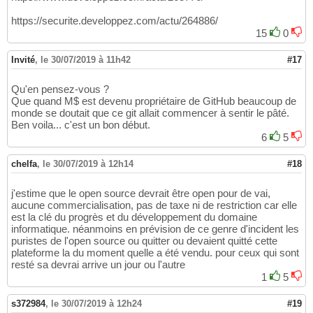
https://securite.developpez.com/actu/264886/
15
0
Invité
,
le 30/07/2019 à 11h42
#17
Qu'en pensez-vous ?
Que quand M$ est devenu propriétaire de GitHub beaucoup de
monde se doutait que ce git allait commencer à sentir le pâté.
Ben voila... c'est un bon début.
6
5
chelfa
,
le 30/07/2019 à 12h14
#18
j'estime que le open source devrait être open pour de vai,
aucune commercialisation, pas de taxe ni de restriction car elle
est la clé du progrès et du développement du domaine
informatique. néanmoins en prévision de ce genre d'incident les
puristes de l'open source ou quitter ou devaient quitté cette
plateforme la du moment quelle a été vendu. pour ceux qui sont
resté sa devrai arrive un jour ou l'autre
1
5
s372984
,
le 30/07/2019 à 12h24
#19