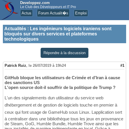
Developpez.com
Le Club des Développeurs et IT Pro
Actus
Forum Actualit�s
Emploi
Actualités
:
Les ingénieurs logiciels iraniens sont
bloqués sur divers services et plateformes
technologiques
Répondre à la discussion
Patrick Ruiz
,
le 26/07/2019 à 19h24
#1
GitHub bloque les utilisateurs de Crimée et d'Iran à cause
des sanctions US
L'open source doit-il souffrir de la politique de Trump ?
L'un des signalements dun utilisateur du service web
dhébergement et de gestion de logiciels touche en premier à
ceux qui font usage de GameHub sous Linux. Lapplication sert
à centraliser dans une bibliothèque tous les jeux en provenance
de Steam, GoG, Humble Bundle, Humble Trove ainsi que les
jeux installés de manière indépendante en local. Grâce à