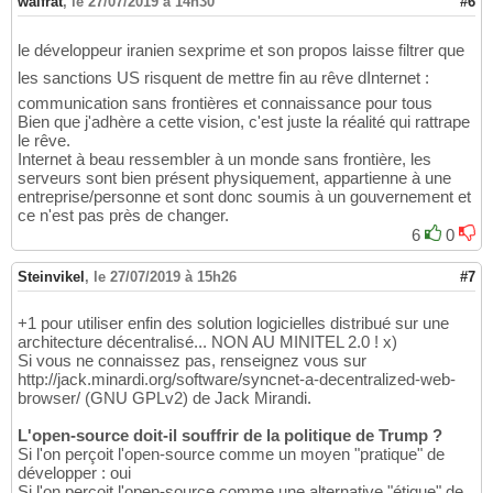
walfrat
,
le 27/07/2019 à 14h30
#6
le développeur iranien sexprime et son propos laisse filtrer que
les sanctions US risquent de mettre fin au rêve dInternet :
communication sans frontières et connaissance pour tous
Bien que j'adhère a cette vision, c'est juste la réalité qui rattrape
le rêve.
Internet à beau ressembler à un monde sans frontière, les
serveurs sont bien présent physiquement, appartienne à une
entreprise/personne et sont donc soumis à un gouvernement et
ce n'est pas près de changer.
6
0
Steinvikel
,
le 27/07/2019 à 15h26
#7
+1 pour utiliser enfin des solution logicielles distribué sur une
architecture décentralisé... NON AU MINITEL 2.0 ! x)
Si vous ne connaissez pas, renseignez vous sur
http://jack.minardi.org/software/syncnet-a-decentralized-web-
browser/ (GNU GPLv2) de Jack Mirandi.
L'open-source doit-il souffrir de la politique de Trump ?
Si l'on perçoit l'open-source comme un moyen "pratique" de
développer : oui
Si l'on perçoit l'open-source comme une alternative "étique" de