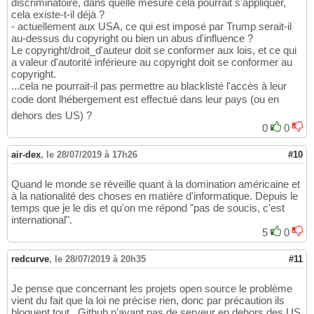
discriminatoire, dans quelle mesure cela pourrait s'appliquer,
cela existe-t-il déjà ?
- actuellement aux USA, ce qui est imposé par Trump serait-il
au-dessus du copyright ou bien un abus d'influence ?
Le copyright/droit_d'auteur doit se conformer aux lois, et ce qui
a valeur d'autorité inférieure au copyright doit se conformer au
copyright.
...cela ne pourrait-il pas permettre au blacklisté l'accès à leur
code dont lhébergement est effectué dans leur pays (ou en
dehors des US) ?
0
0
air-dex
,
le 28/07/2019 à 17h26
#10
Quand le monde se réveille quant à la domination américaine et
à la nationalité des choses en matière d'informatique. Depuis le
temps que je le dis et qu'on me répond "pas de soucis, c'est
international".
5
0
redcurve
,
le 28/07/2019 à 20h35
#11
Je pense que concernant les projets open source le problème
vient du fait que la loi ne précise rien, donc par précaution ils
bloquent tout . Github n'ayant pas de serveur en dehors des US