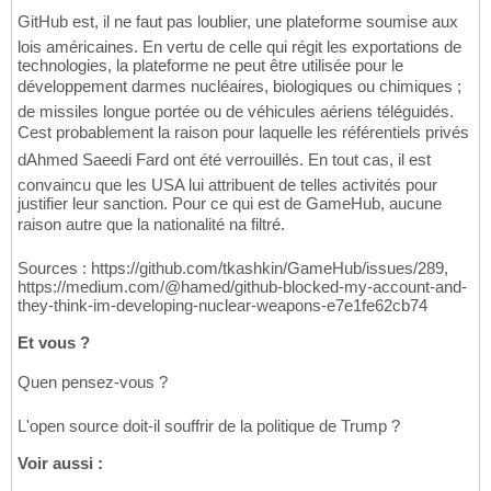
GitHub est, il ne faut pas loublier, une plateforme soumise aux
lois américaines. En vertu de celle qui régit les exportations de
technologies, la plateforme ne peut être utilisée pour le
développement darmes nucléaires, biologiques ou chimiques ;
de missiles longue portée ou de véhicules aériens téléguidés.
Cest probablement la raison pour laquelle les référentiels privés
dAhmed Saeedi Fard ont été verrouillés. En tout cas, il est
convaincu que les USA lui attribuent de telles activités pour
justifier leur sanction. Pour ce qui est de GameHub, aucune
raison autre que la nationalité na filtré.
Sources : https://github.com/tkashkin/GameHub/issues/289,
https://medium.com/@hamed/github-blocked-my-account-and-
they-think-im-developing-nuclear-weapons-e7e1fe62cb74
Et vous ?
Quen pensez-vous ?
L'open source doit-il souffrir de la politique de Trump ?
Voir aussi :