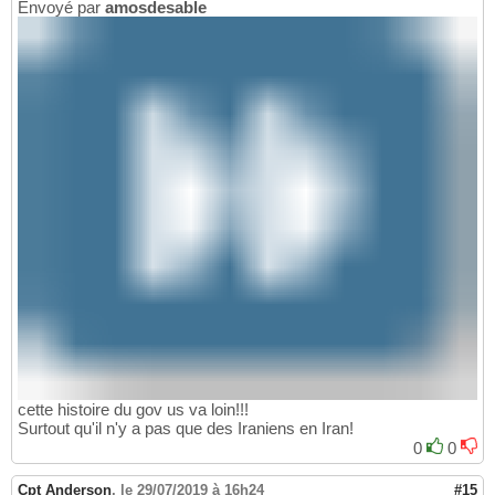
Envoyé par
amosdesable
cette histoire du gov us va loin!!!
Surtout qu'il n'y a pas que des Iraniens en Iran!
0
0
Cpt Anderson
,
le 29/07/2019 à 16h24
#15