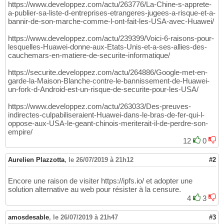
https://www.developpez.com/actu/263776/La-Chine-s-apprete-
a-publier-sa-liste-d-entreprises-etrangeres-jugees-a-risque-et-a-
bannir-de-son-marche-comme-l-ont-fait-les-USA-avec-Huawei/
https://www.developpez.com/actu/239399/Voici-6-raisons-pour-
lesquelles-Huawei-donne-aux-Etats-Unis-et-a-ses-allies-des-
cauchemars-en-matiere-de-securite-informatique/
https://securite.developpez.com/actu/264886/Google-met-en-
garde-la-Maison-Blanche-contre-le-bannissement-de-Huawei-
un-fork-d-Android-est-un-risque-de-securite-pour-les-USA/
https://www.developpez.com/actu/263033/Des-preuves-
indirectes-culpabiliseraient-Huawei-dans-le-bras-de-fer-qui-l-
oppose-aux-USA-le-geant-chinois-meriterait-il-de-perdre-son-
empire/
12
0
Aurelien Plazzotta
,
le 26/07/2019 à 21h12
#2
Encore une raison de visiter https://ipfs.io/ et adopter une
solution alternative au web pour résister à la censure.
4
3
amosdesable
,
le 26/07/2019 à 21h47
#3