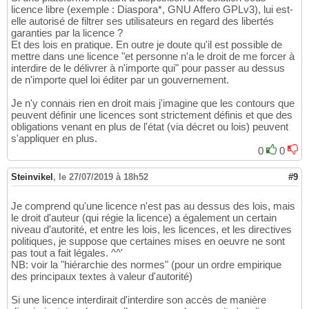
licence libre (exemple : Diaspora*, GNU Affero GPLv3), lui est-
elle autorisé de filtrer ses utilisateurs en regard des libertés
garanties par la licence ?
Et des lois en pratique. En outre je doute qu'il est possible de
mettre dans une licence "et personne n'a le droit de me forcer à
interdire de le délivrer à n'importe qui" pour passer au dessus
de n'importe quel loi éditer par un gouvernement.
Je n'y connais rien en droit mais j'imagine que les contours que
peuvent définir une licences sont strictement définis et que des
obligations venant en plus de l'état (via décret ou lois) peuvent
s'appliquer en plus.
0
0
Steinvikel
,
le 27/07/2019 à 18h52
#9
Je comprend qu'une licence n'est pas au dessus des lois, mais
le droit d'auteur (qui régie la licence) a également un certain
niveau d'autorité, et entre les lois, les licences, et les directives
politiques, je suppose que certaines mises en oeuvre ne sont
pas tout a fait légales. ^^'
NB: voir la "hiérarchie des normes" (pour un ordre empirique
des principaux textes à valeur d'autorité)
Si une licence interdirait d'interdire son accès de manière