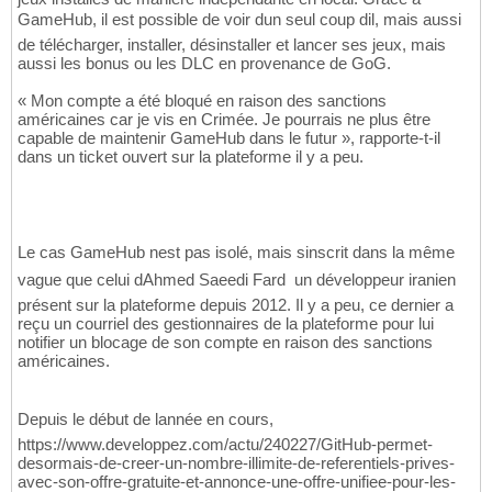
GameHub, il est possible de voir dun seul coup dil, mais aussi
de télécharger, installer, désinstaller et lancer ses jeux, mais
aussi les bonus ou les DLC en provenance de GoG.
« Mon compte a été bloqué en raison des sanctions
américaines car je vis en Crimée. Je pourrais ne plus être
capable de maintenir GameHub dans le futur », rapporte-t-il
dans un ticket ouvert sur la plateforme il y a peu.
Le cas GameHub nest pas isolé, mais sinscrit dans la même
vague que celui dAhmed Saeedi Fard  un développeur iranien
présent sur la plateforme depuis 2012. Il y a peu, ce dernier a
reçu un courriel des gestionnaires de la plateforme pour lui
notifier un blocage de son compte en raison des sanctions
américaines.
Depuis le début de lannée en cours,
https://www.developpez.com/actu/240227/GitHub-permet-
desormais-de-creer-un-nombre-illimite-de-referentiels-prives-
avec-son-offre-gratuite-et-annonce-une-offre-unifiee-pour-les-