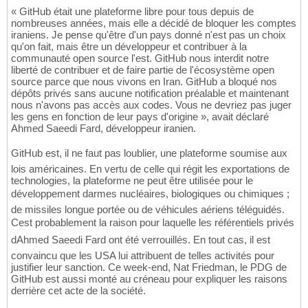
« GitHub était une plateforme libre pour tous depuis de
nombreuses années, mais elle a décidé de bloquer les comptes
iraniens. Je pense qu'être d'un pays donné n'est pas un choix
qu'on fait, mais être un développeur et contribuer à la
communauté open source l'est. GitHub nous interdit notre
liberté de contribuer et de faire partie de l'écosystème open
source parce que nous vivons en Iran. GitHub a bloqué nos
dépôts privés sans aucune notification préalable et maintenant
nous n'avons pas accès aux codes. Vous ne devriez pas juger
les gens en fonction de leur pays d'origine », avait déclaré
Ahmed Saeedi Fard, développeur iranien.
GitHub est, il ne faut pas loublier, une plateforme soumise aux
lois américaines. En vertu de celle qui régit les exportations de
technologies, la plateforme ne peut être utilisée pour le
développement darmes nucléaires, biologiques ou chimiques ;
de missiles longue portée ou de véhicules aériens téléguidés.
Cest probablement la raison pour laquelle les référentiels privés
dAhmed Saeedi Fard ont été verrouillés. En tout cas, il est
convaincu que les USA lui attribuent de telles activités pour
justifier leur sanction. Ce week-end, Nat Friedman, le PDG de
GitHub est aussi monté au créneau pour expliquer les raisons
derrière cet acte de la société.